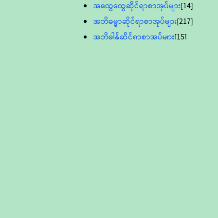
အထွေထွေဆိုင်ရာစာအုပ်များ
[14]
အဘိဓမ္မာဆိုင်ရာစာအုပ်များ
[217]
အဘိဓါန်ဆိုင်ရာစာအုပ်များ
[15]
အင်္ဂလိပ်ဘာသာဖြင့်ပြုစုသော ဗုဒ္ဓ
စာပေများ
[895]
လူငယ်ကဏ္ဍ ဗုဒ္ဓဘာသာ
သင်ခန်းစာ
[16]
ပိဋကသုံးပုံပါဠိတော် (ဆဋ္ဌမူ
ကွန်ပျူတာစာစီ)
ဝိနည်း
[5]
သုတ္တန်
[23]
အဘိဓမ္မာ
[12]
တရားတော်များ (Audio, MP-3)
ဘဒ္ဒန္တဝိမလ(မိုးကုတ်ဆရာတော်)