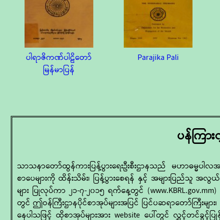
ပါရာဇိကဏ်ပါဠိတော်
Parajika Pali
မြန်မာပြန်
ပန်ကြားလ
သာသနာတော်ထွန်ကားပြန့်ပွားရေးဦးစီးဌာနသည် မဟာဓမ္မပါလအသင်း၏
စာပေများကို ထိန်းသိမ်း၊ ပြန့်ပွားစေရန် နှင့် အများပြည်သူ အလ
များ ပြုလုပ်ကာ ၂၁-၇-၂၀၁၅ ရက်နေ့တွင် (www.KBRL.gov.mm) webs
တွင် ဤဝန်ကြီးဌာနပိုင်စာအုပ်များအပြင် ပြင်ပဆရာတော်ကြီးများ
နေပါသဖြင့် ထိုစာအုပ်များအား website ပေါ်တွင် လွှင့်တင်ခွင့်ပြုနိ