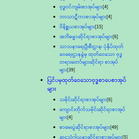
ဗုဒ္ဓဝင်ကျမ်းစာအုပ်များ
[4]
ဘာသာဋီကာစာအုပ်များ
[4]
ဝိနိစ္ဆယစာအုပ်များ
[15]
အဘိဓမ္မာဆိုင်ရာစာအုပ်များ
[6]
သာသနာရေးဦးစီးဌာန၊ ပုံနှိပ်ထုတ်
ဝေရေးဌာနခွဲမှ ထုတ်ဝေသော ဗုဒ္ဓ
တရားတော်များဆိုင်ရာ စာအုပ်
များ
[39]
ပြင်ပမှထုတ်ဝေသောဗုဒ္ဓစာပေစာအုပ်
များ
သမိုင်းဆိုင်ရာစာအုပ်များ
[6]
ကျောင်းတိုက်သမိုင်းဆိုင်ရာစာအုပ်
များ
[4]
စာမေးပွဲဆိုင်ရာစာအုပ်များ
[49]
ဆဋ္ဌသံဂါယနာဆိုင်ရာစာအုပ်များ
[5]