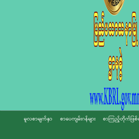
မူလစာမျက်နှာ
စာပေကျမ်းဂန်များ
စာကြည့်တိုက်ဖြစ်