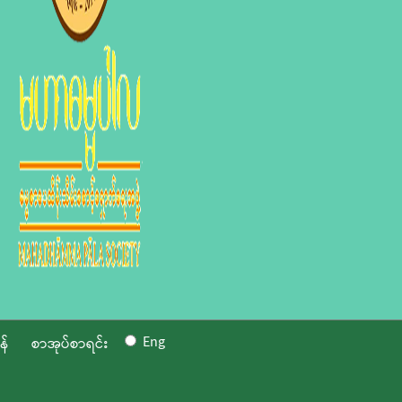
Eng
န်
စာအုပ်စာရင်း