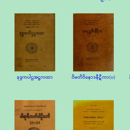
ခုဒ္ဒကပါဌအဋ္ဌကထာ
ဝိမတိဝိနောဒနီဋီကာ(ပ)