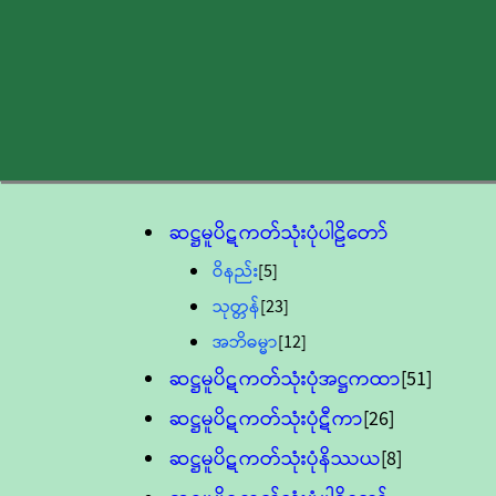
ဆဋ္ဌမူပိဋကတ်သုံးပုံပါဠိတော်
ဝိနည်း
[5]
သုတ္တန်
[23]
အဘိဓမ္မာ
[12]
ဆဋ္ဌမူပိဋကတ်သုံးပုံအဋ္ဌကထာ
[51]
ဆဋ္ဌမူပိဋကတ်သုံးပုံဋီကာ
[26]
ဆဋ္ဌမူပိဋကတ်သုံးပုံနိဿယ
[8]