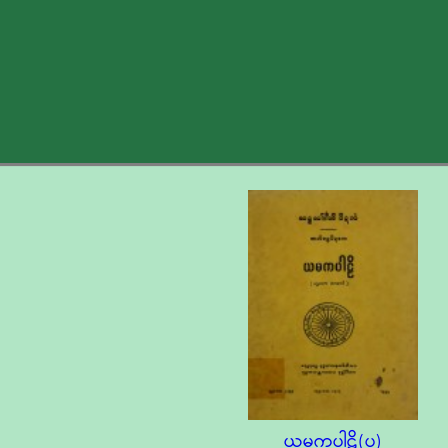
ယမကပါဠိ(ပ)