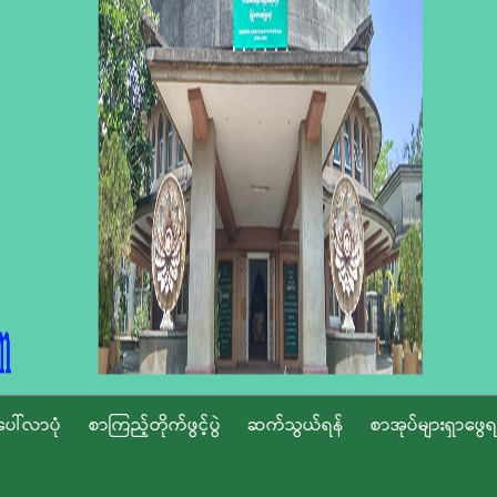
ပေါ်လာပုံ
စာကြည့်တိုက်ဖွင့်ပွဲ
ဆက်သွယ်ရန်
စာအုပ်များရှာဖွေရ