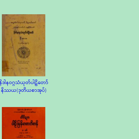
နိဒါနဝဂ္ဂသံယုတ်ပါဠိတော်
နိဿယ(ဒုတိယစာအုပ်)