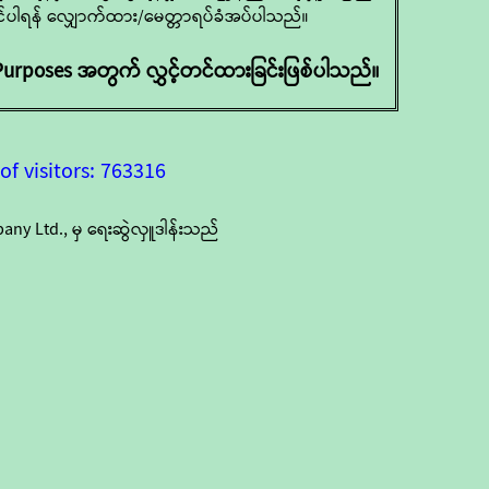
င်ပါရန် လျှောက်ထား/မေတ္တာရပ်ခံအပ်ပါသည်။
urposes အတွက် လွှင့်တင်ထားခြင်းဖြစ်ပါသည်။
f visitors: 763316
y Ltd., မှ ရေးဆွဲလှူဒါန်းသည်