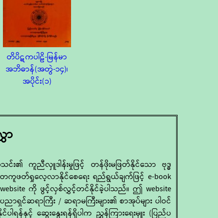
တိပိဋကပါဠိ-မြန်မာ
အဘိဓာန်(အတွဲ-၁၄)၊
အပိုင်း(၁)
ွှာ
 ကူညီလှူဒါန်းမှုဖြင့် တန်ဖိုးမဖြတ်နိုင်သော ဗုဒ္ဓ
ွယ်တကူဖတ်ရှုလေ့လာနိုင်စေရေး ရည်ရွယ်ချက်ဖြင့် e-book
ite ကို ဖွင့်လှစ်လွှင့်တင်နိုင်ခဲ့ပါသည်။ ဤ website
၊ ပညာရှင်ဆရာကြီး / ဆရာမကြီးများ၏ စာအုပ်များ ပါဝင်
ုင်ပါရန်နှင့် ဆွေးနွေးရန်ရှိပါက ညွှန်ကြားရေးမှူး (ပြည်ပ