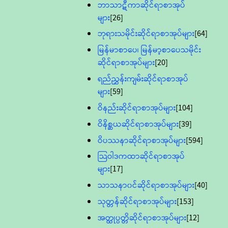
ဘာသာဋီကာဆိုင်ရာစာအုပ်
များ
[26]
ဘုရားသမိုင်းဆိုင်ရာစာအုပ်များ
[64]
မြန်မာစာပေ၊ မြန်မာ့စာပေသမိုင်း
ဆိုင်ရာစာအုပ်များ
[20]
ရည်ညွှန်းကျမ်းဆိုင်ရာစာအုပ်
များ
[59]
ဝိနည်းဆိုင်ရာစာအုပ်များ
[104]
ဝိနိစ္ဆယဆိုင်ရာစာအုပ်များ
[39]
ဝိပဿနာဆိုင်ရာစာအုပ်များ
[594]
သြဝါဒကထာဆိုင်ရာစာအုပ်
များ
[17]
သာသနာ၀င်ဆိုင်ရာစာအုပ်များ
[40]
သုတ္တန်ဆိုင်ရာစာအုပ်များ
[153]
အတ္ထုပ္ပတ္တိဆိုင်ရာစာအုပ်များ
[12]