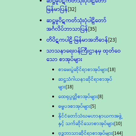
ဆဋ္ဌမူပိဋကတ်သုံးပုံပါဠိတော်
မြန်မာပြန်
[32]
ဆဋ္ဌမူပိဋကတ်သုံးပုံပါဠိတော်
အင်္ဂလိပ်ဘာသာပြန်
[35]
တိပိဋကပါဠိ-မြန်မာအဘိဓာန်
[23]
သာသနာရေး၀န်ကြီးဌာနမှ ထုတ်ဝေ
သော စာအုပ်များ
စာမေးပွဲဆိုင်ရာစာအုပ်များ
[18]
ဆဋ္ဌသံဂါယနာဆိုင်ရာစာအုပ်
များ
[18]
ထေရုပ္ပတ္တိစာအုပ်များ
[8]
ဓမ္မပဒစာအုပ်များ
[5]
နိုင်ငံတော်သံဃမဟာနာယကအဖွဲ့
နှင့် သက်ဆိုင်သောစာအုပ်များ
[10]
ဗုဒ္ဓဘာသာဆိုင်ရာစာအုပ်များ
[144]