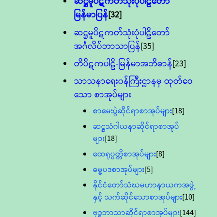
ဆဋ္ဌမူပိဋကတ်သုံးပုံပါဠိတော်
မြန်မာပြန်
[32]
ဆဋ္ဌမူပိဋကတ်သုံးပုံပါဠိတော်
အင်္ဂလိပ်ဘာသာပြန်
[35]
တိပိဋကပါဠိ-မြန်မာအဘိဓာန်
[23]
သာသနာရေး၀န်ကြီးဌာနမှ ထုတ်ဝေ
သော စာအုပ်များ
စာမေးပွဲဆိုင်ရာစာအုပ်များ
[18]
ဆဋ္ဌသံဂါယနာဆိုင်ရာစာအုပ်
များ
[18]
ထေရုပ္ပတ္တိစာအုပ်များ
[8]
ဓမ္မပဒစာအုပ်များ
[5]
နိုင်ငံတော်သံဃမဟာနာယကအဖွဲ့
နှင့် သက်ဆိုင်သောစာအုပ်များ
[10]
ဗုဒ္ဓဘာသာဆိုင်ရာစာအုပ်များ
[144]