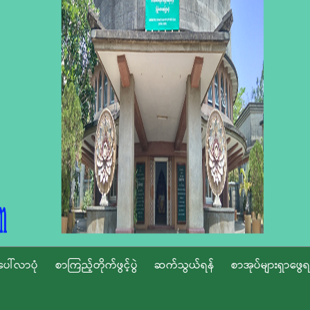
ပေါ်လာပုံ
စာကြည့်တိုက်ဖွင့်ပွဲ
ဆက်သွယ်ရန်
စာအုပ်များရှာဖွေရ