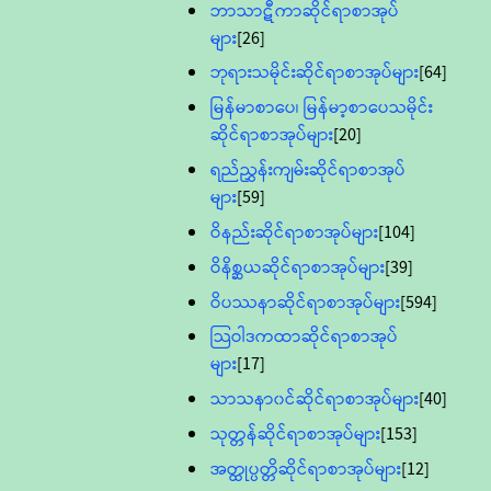
ဘာသာဋီကာဆိုင်ရာစာအုပ်
များ
[26]
ဘုရားသမိုင်းဆိုင်ရာစာအုပ်များ
[64]
မြန်မာစာပေ၊ မြန်မာ့စာပေသမိုင်း
ဆိုင်ရာစာအုပ်များ
[20]
ရည်ညွှန်းကျမ်းဆိုင်ရာစာအုပ်
များ
[59]
ဝိနည်းဆိုင်ရာစာအုပ်များ
[104]
ဝိနိစ္ဆယဆိုင်ရာစာအုပ်များ
[39]
ဝိပဿနာဆိုင်ရာစာအုပ်များ
[594]
သြဝါဒကထာဆိုင်ရာစာအုပ်
များ
[17]
သာသနာ၀င်ဆိုင်ရာစာအုပ်များ
[40]
သုတ္တန်ဆိုင်ရာစာအုပ်များ
[153]
အတ္ထုပ္ပတ္တိဆိုင်ရာစာအုပ်များ
[12]