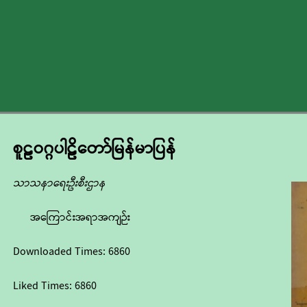
စူဠဝဂ္ဂပါဠိတော်မြန်မာပြန်
သာသနာရေးဦးစီးဌာန
အကြောင်းအရာအကျဉ်း
Downloaded Times:
6860
Liked Times:
6860