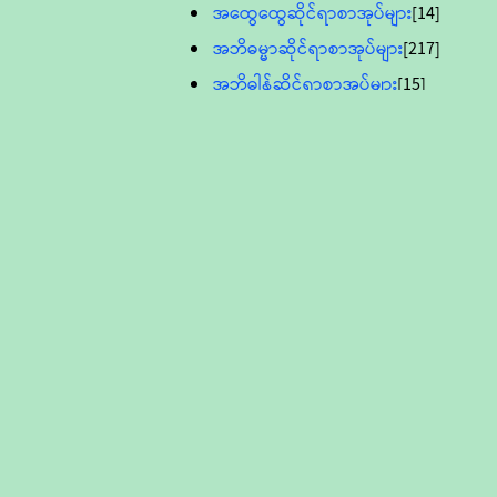
အထွေထွေဆိုင်ရာစာအုပ်များ
[14]
အဘိဓမ္မာဆိုင်ရာစာအုပ်များ
[217]
အဘိဓါန်ဆိုင်ရာစာအုပ်များ
[15]
အင်္ဂလိပ်ဘာသာဖြင့်ပြုစုသော ဗုဒ္ဓ
စာပေများ
[895]
လူငယ်ကဏ္ဍ ဗုဒ္ဓဘာသာ
သင်ခန်းစာ
[16]
ပိဋကသုံးပုံပါဠိတော် (ဆဋ္ဌမူ
ကွန်ပျူတာစာစီ)
ဝိနည်း
[5]
သုတ္တန်
[23]
အဘိဓမ္မာ
[12]
တရားတော်များ (Audio, MP-3)
ဘဒ္ဒန္တဝိမလ(မိုးကုတ်ဆရာတော်)