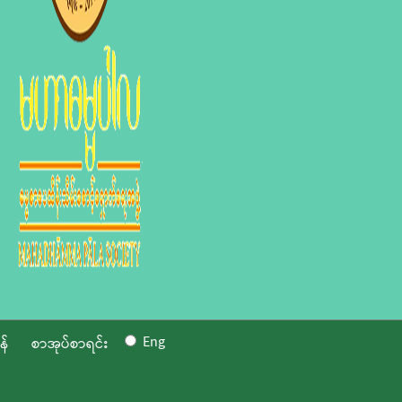
Eng
န်
စာအုပ်စာရင်း