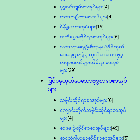
ဗုဒ္ဓဝင်ကျမ်းစာအုပ်များ
[4]
ဘာသာဋီကာစာအုပ်များ
[4]
ဝိနိစ္ဆယစာအုပ်များ
[15]
အဘိဓမ္မာဆိုင်ရာစာအုပ်များ
[6]
သာသနာရေးဦးစီးဌာန၊ ပုံနှိပ်ထုတ်
ဝေရေးဌာနခွဲမှ ထုတ်ဝေသော ဗုဒ္ဓ
တရားတော်များဆိုင်ရာ စာအုပ်
များ
[39]
ပြင်ပမှထုတ်ဝေသောဗုဒ္ဓစာပေစာအုပ်
များ
သမိုင်းဆိုင်ရာစာအုပ်များ
[6]
ကျောင်းတိုက်သမိုင်းဆိုင်ရာစာအုပ်
များ
[4]
စာမေးပွဲဆိုင်ရာစာအုပ်များ
[49]
ဆဋ္ဌသံဂါယနာဆိုင်ရာစာအုပ်များ
[5]