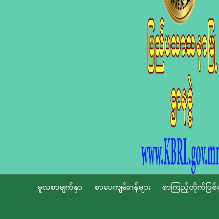
မူလစာမျက်နှာ
စာပေကျမ်းဂန်များ
စာကြည့်တိုက်ဖြစ်