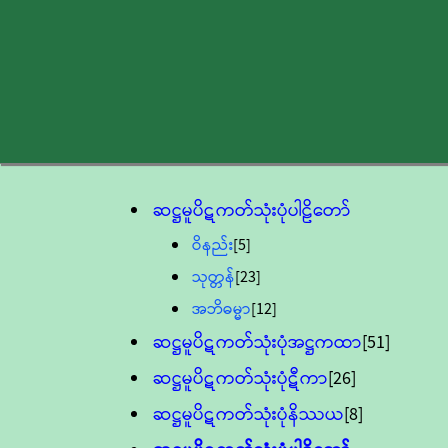
ဆဋ္ဌမူပိဋကတ်သုံးပုံပါဠိတော်
ဝိနည်း
[5]
သုတ္တန်
[23]
အဘိဓမ္မာ
[12]
ဆဋ္ဌမူပိဋကတ်သုံးပုံအဋ္ဌကထာ
[51]
ဆဋ္ဌမူပိဋကတ်သုံးပုံဋီကာ
[26]
ဆဋ္ဌမူပိဋကတ်သုံးပုံနိဿယ
[8]