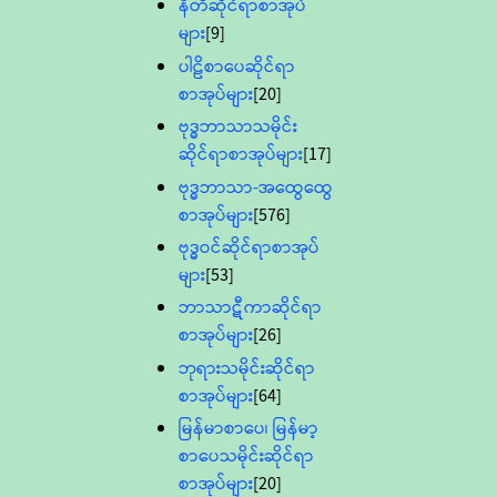
နီတိဆိုင်ရာစာအုပ်
များ
[9]
ပါဠိစာပေဆိုင်ရာ
စာအုပ်များ
[20]
ဗုဒ္ဓဘာသာသမိုင်း
ဆိုင်ရာစာအုပ်များ
[17]
ဗုဒ္ဓဘာသာ-အထွေထွေ
စာအုပ်များ
[576]
ဗုဒ္ဓဝင်ဆိုင်ရာစာအုပ်
များ
[53]
ဘာသာဋီကာဆိုင်ရာ
စာအုပ်များ
[26]
ဘုရားသမိုင်းဆိုင်ရာ
စာအုပ်များ
[64]
မြန်မာစာပေ၊ မြန်မာ့
စာပေသမိုင်းဆိုင်ရာ
စာအုပ်များ
[20]