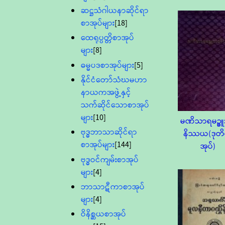
ဆဋ္ဌသံဂါယနာဆိုင်ရာ
စာအုပ်များ
[18]
ထေရုပ္ပတ္တိစာအုပ်
များ
[8]
ဓမ္မပဒစာအုပ်များ
[5]
နိုင်ငံတော်သံဃမဟာ
နာယကအဖွဲ့နှင့်
သက်ဆိုင်သောစာအုပ်
များ
[10]
မဏိသာရမဉ္ဇ
ဗုဒ္ဓဘာသာဆိုင်ရာ
နိဿယ(ဒုတ
စာအုပ်များ
[144]
အုပ်)
ဗုဒ္ဓဝင်ကျမ်းစာအုပ်
များ
[4]
ဘာသာဋီကာစာအုပ်
များ
[4]
ဝိနိစ္ဆယစာအုပ်