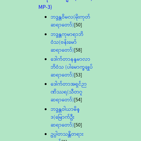
MP-3)
ဘဒ္ဒန္တဝိမလ(မိုးကုတ်
ဆရာတော်)
[50]
ဘဒ္ဒန္တကုမာရာဘိ
ဝံသ(ဗန်းမော်
ဆရာတော်)
[58]
ဒေါက်တာနန္ဒမာလာ
ဘိဝံသ (ပါမောက္ခချုပ်
ဆရာတော်)
[53]
ဒေါက်တာအရှင်ဉာ
ဏိဿရ(သီတဂူ
ဆရာတော်)
[54]
ဘဒ္ဒန္တဝါယာမိန္
ဒ(မြောက်ဦး
ဆရာတော်)
[50]
ဥပ္ပါတသန္တိတရား