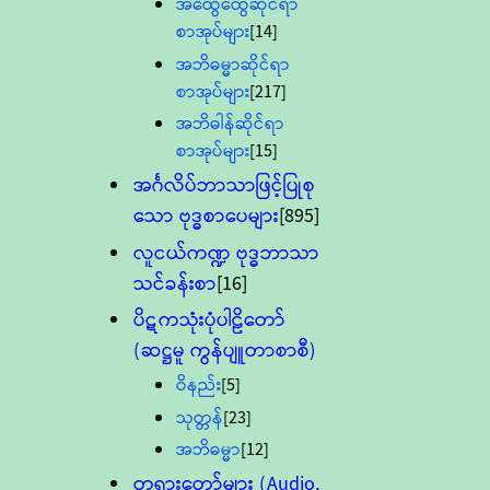
အထွေထွေဆိုင်ရာ
စာအုပ်များ
[14]
အဘိဓမ္မာဆိုင်ရာ
စာအုပ်များ
[217]
အဘိဓါန်ဆိုင်ရာ
စာအုပ်များ
[15]
အင်္ဂလိပ်ဘာသာဖြင့်ပြုစု
သော ဗုဒ္ဓစာပေများ
[895]
လူငယ်ကဏ္ဍ ဗုဒ္ဓဘာသာ
သင်ခန်းစာ
[16]
ပိဋကသုံးပုံပါဠိတော်
(ဆဋ္ဌမူ ကွန်ပျူတာစာစီ)
ဝိနည်း
[5]
သုတ္တန်
[23]
အဘိဓမ္မာ
[12]
တရားတော်များ (Audio,