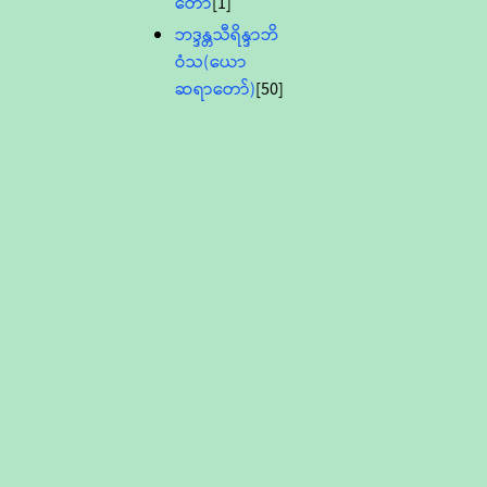
တော်
[1]
ဘဒ္ဒန္တသီရိန္ဒာဘိ
ဝံသ(ယော
ဆရာတော်)
[50]