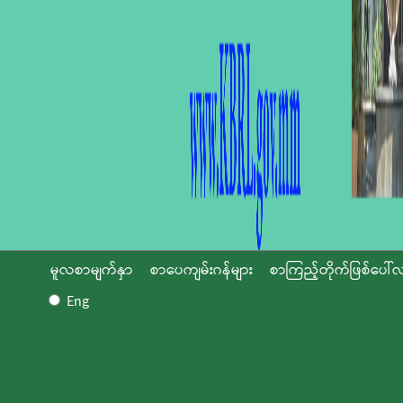
မူလစာမျက်နှာ
စာပေကျမ်းဂန်များ
စာကြည့်တိုက်ဖြစ်ပေါ်လ
Eng