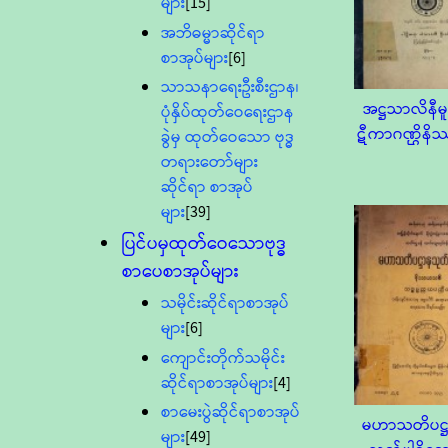
များ
[15]
အဘိဓမ္မာဆိုင်ရာ
စာအုပ်များ
[6]
သာသနာရေးဦးစီးဌာန၊
အဋ္ဌသာလိနီ
ပုံနှိပ်ထုတ်ဝေရေးဌာန
ဋီကာဂဏ္ဌိန
ခွဲမှ ထုတ်ဝေသော ဗုဒ္ဓ
တရားတော်များ
ဆိုင်ရာ စာအုပ်
များ
[39]
ပြင်ပမှထုတ်ဝေသောဗုဒ္ဓ
စာပေစာအုပ်များ
သမိုင်းဆိုင်ရာစာအုပ်
များ
[6]
ကျောင်းတိုက်သမိုင်း
ဆိုင်ရာစာအုပ်များ
[4]
စာမေးပွဲဆိုင်ရာစာအုပ်
မဟာသတိပဋ္
များ
[49]