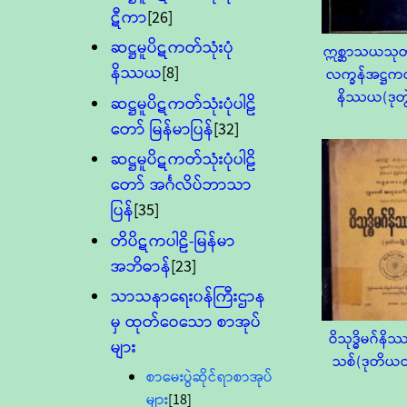
ဋီကာ
[26]
ဆဋ္ဌမူပိဋကတ်သုံးပုံ
ဣစ္ဆာသယသုတ
နိဿယ
[8]
လက္ခန်အဋ္ဌ
နိဿယ(ဒုတွ
ဆဋ္ဌမူပိဋကတ်သုံးပုံပါဠိ
တော် မြန်မာပြန်
[32]
ဆဋ္ဌမူပိဋကတ်သုံးပုံပါဠိ
တော် အင်္ဂလိပ်ဘာသာ
ပြန်
[35]
တိပိဋကပါဠိ-မြန်မာ
အဘိဓာန်
[23]
သာသနာရေး၀န်ကြီးဌာန
မှ ထုတ်ဝေသော စာအုပ်
ဝိသုဒ္ဓိမဂ်န
များ
သစ်(ဒုတိယတ
စာမေးပွဲဆိုင်ရာစာအုပ်
များ
[18]