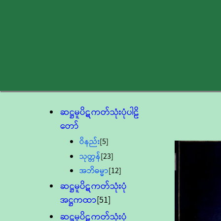
ဆဋ္ဌမူပိဋကတ်သုံးပုံပါဠိ
တော်
ဝိနည်း
[5]
သုတ္တန်
[23]
အဘိဓမ္မာ
[12]
ဆဋ္ဌမူပိဋကတ်သုံးပုံ
အဋ္ဌကထာ
[51]
ဆဋ္ဌမူပိဋကတ်သုံးပုံ