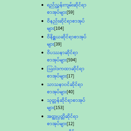
ရည်ညွှန်းကျမ်းဆိုင်ရာ
စာအုပ်များ
[59]
ဝိနည်းဆိုင်ရာစာအုပ်
များ
[104]
ဝိနိစ္ဆယဆိုင်ရာစာအုပ်
များ
[39]
ဝိပဿနာဆိုင်ရာ
စာအုပ်များ
[594]
သြဝါဒကထာဆိုင်ရာ
စာအုပ်များ
[17]
သာသနာ၀င်ဆိုင်ရာ
စာအုပ်များ
[40]
သုတ္တန်ဆိုင်ရာစာအုပ်
များ
[153]
အတ္ထုပ္ပတ္တိဆိုင်ရာ
စာအုပ်များ
[12]