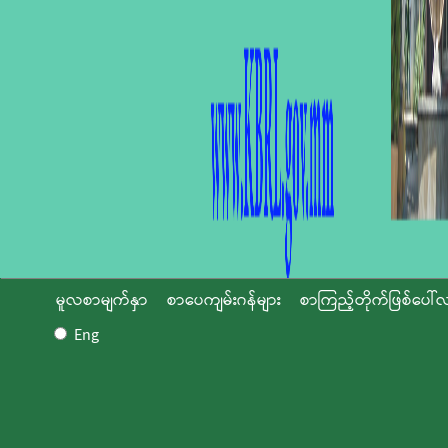
မူလစာမျက်နှာ
စာပေကျမ်းဂန်များ
စာကြည့်တိုက်ဖြစ်ပေါ်လ
Eng