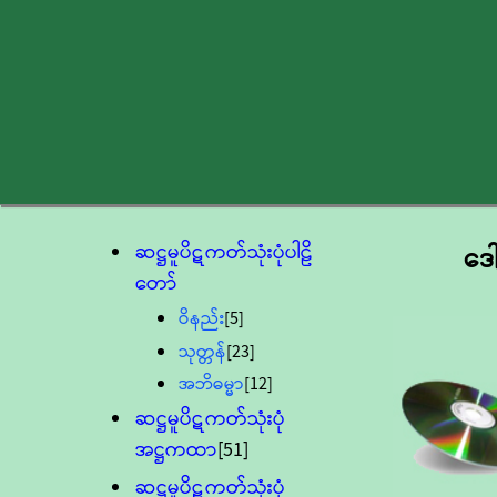
ဆဋ္ဌမူပိဋကတ်သုံးပုံပါဠိ
ဒေ
တော်
ဝိနည်း
[5]
သုတ္တန်
[23]
အဘိဓမ္မာ
[12]
ဆဋ္ဌမူပိဋကတ်သုံးပုံ
အဋ္ဌကထာ
[51]
ဆဋ္ဌမူပိဋကတ်သုံးပုံ