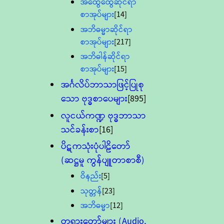
အထွေထွေဆိုင်ရာ
စာအုပ်များ
[14]
အဘိဓမ္မာဆိုင်ရာ
စာအုပ်များ
[217]
အဘိဓါန်ဆိုင်ရာ
စာအုပ်များ
[15]
အင်္ဂလိပ်ဘာသာဖြင့်ပြုစု
သော ဗုဒ္ဓစာပေများ
[895]
လူငယ်ကဏ္ဍ ဗုဒ္ဓဘာသာ
သင်ခန်းစာ
[16]
ပိဋကသုံးပုံပါဠိတော်
(ဆဋ္ဌမူ ကွန်ပျူတာစာစီ)
ဝိနည်း
[5]
သုတ္တန်
[23]
အဘိဓမ္မာ
[12]
တရားတော်များ (Audio,