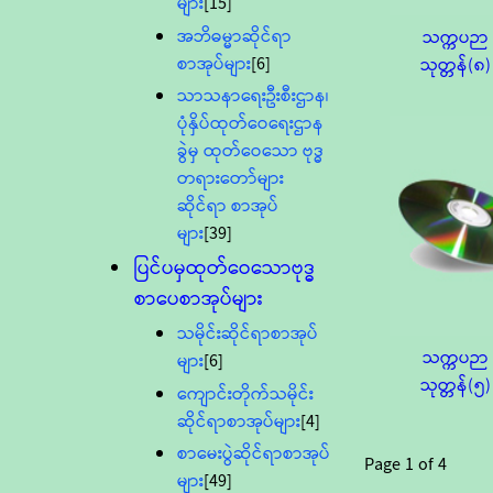
များ
[15]
အဘိဓမ္မာဆိုင်ရာ
သက္ကပဉာ
စာအုပ်များ
[6]
သုတ္တန်(၈)
သာသနာရေးဦးစီးဌာန၊
ပုံနှိပ်ထုတ်ဝေရေးဌာန
ခွဲမှ ထုတ်ဝေသော ဗုဒ္ဓ
တရားတော်များ
ဆိုင်ရာ စာအုပ်
များ
[39]
ပြင်ပမှထုတ်ဝေသောဗုဒ္ဓ
စာပေစာအုပ်များ
သမိုင်းဆိုင်ရာစာအုပ်
သက္ကပဉာ
များ
[6]
သုတ္တန်(၅)
ကျောင်းတိုက်သမိုင်း
ဆိုင်ရာစာအုပ်များ
[4]
စာမေးပွဲဆိုင်ရာစာအုပ်
Page
1
of
4
များ
[49]