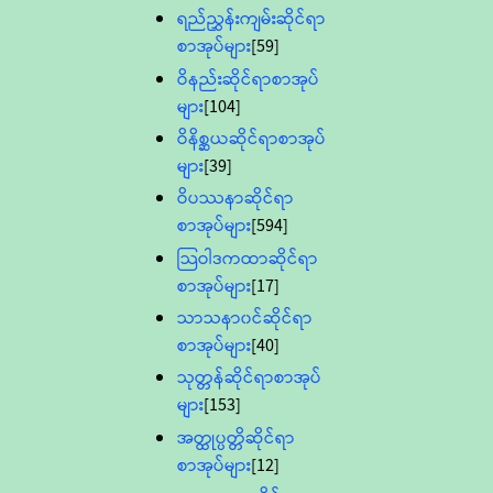
ရည်ညွှန်းကျမ်းဆိုင်ရာ
စာအုပ်များ
[59]
ဝိနည်းဆိုင်ရာစာအုပ်
များ
[104]
ဝိနိစ္ဆယဆိုင်ရာစာအုပ်
များ
[39]
ဝိပဿနာဆိုင်ရာ
စာအုပ်များ
[594]
သြဝါဒကထာဆိုင်ရာ
စာအုပ်များ
[17]
သာသနာ၀င်ဆိုင်ရာ
စာအုပ်များ
[40]
သုတ္တန်ဆိုင်ရာစာအုပ်
များ
[153]
အတ္ထုပ္ပတ္တိဆိုင်ရာ
စာအုပ်များ
[12]