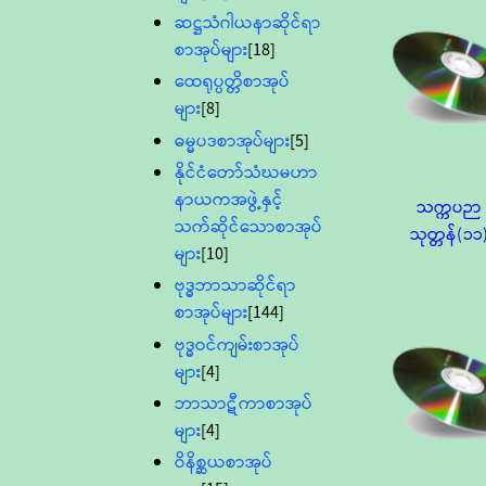
ဆဋ္ဌသံဂါယနာဆိုင်ရာ
စာအုပ်များ
[18]
ထေရုပ္ပတ္တိစာအုပ်
များ
[8]
ဓမ္မပဒစာအုပ်များ
[5]
နိုင်ငံတော်သံဃမဟာ
နာယကအဖွဲ့နှင့်
သက္ကပဉာ
သက်ဆိုင်သောစာအုပ်
သုတ္တန်(၁၁
များ
[10]
ဗုဒ္ဓဘာသာဆိုင်ရာ
စာအုပ်များ
[144]
ဗုဒ္ဓဝင်ကျမ်းစာအုပ်
များ
[4]
ဘာသာဋီကာစာအုပ်
များ
[4]
ဝိနိစ္ဆယစာအုပ်