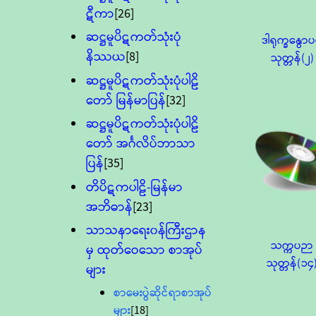
ဋီကာ
[26]
ဆဋ္ဌမူပိဋကတ်သုံးပုံ
ဒါရုက္ခနွော
နိဿယ
[8]
သုတ္တန်(၂)
ဆဋ္ဌမူပိဋကတ်သုံးပုံပါဠိ
တော် မြန်မာပြန်
[32]
ဆဋ္ဌမူပိဋကတ်သုံးပုံပါဠိ
တော် အင်္ဂလိပ်ဘာသာ
ပြန်
[35]
တိပိဋကပါဠိ-မြန်မာ
အဘိဓာန်
[23]
သာသနာရေး၀န်ကြီးဌာန
သက္ကပဉာ
မှ ထုတ်ဝေသော စာအုပ်
သုတ္တန်(၁၄
များ
စာမေးပွဲဆိုင်ရာစာအုပ်
များ
[18]