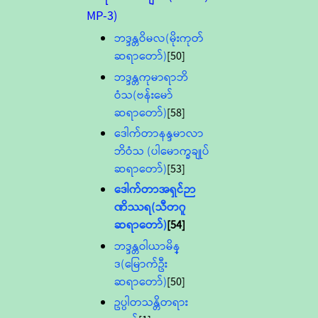
MP-3)
ဘဒ္ဒန္တဝိမလ(မိုးကုတ်
ဆရာတော်)
[50]
ဘဒ္ဒန္တကုမာရာဘိ
ဝံသ(ဗန်းမော်
ဆရာတော်)
[58]
ဒေါက်တာနန္ဒမာလာ
ဘိဝံသ (ပါမောက္ခချုပ်
ဆရာတော်)
[53]
ဒေါက်တာအရှင်ဉာ
ဏိဿရ(သီတဂူ
ဆရာတော်)
[54]
ဘဒ္ဒန္တဝါယာမိန္
ဒ(မြောက်ဦး
ဆရာတော်)
[50]
ဥပ္ပါတသန္တိတရား