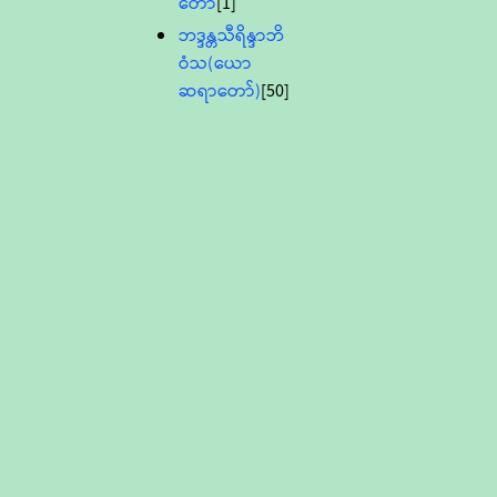
တော်
[1]
ဘဒ္ဒန္တသီရိန္ဒာဘိ
ဝံသ(ယော
ဆရာတော်)
[50]