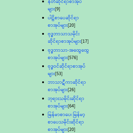
နီတိဆိုင်ရာစာအုပ်
များ
[9]
ပါဠိစာပေဆိုင်ရာ
စာအုပ်များ
[20]
ဗုဒ္ဓဘာသာသမိုင်း
ဆိုင်ရာစာအုပ်များ
[17]
ဗုဒ္ဓဘာသာ-အထွေထွေ
စာအုပ်များ
[576]
ဗုဒ္ဓဝင်ဆိုင်ရာစာအုပ်
များ
[53]
ဘာသာဋီကာဆိုင်ရာ
စာအုပ်များ
[26]
ဘုရားသမိုင်းဆိုင်ရာ
စာအုပ်များ
[64]
မြန်မာစာပေ၊ မြန်မာ့
စာပေသမိုင်းဆိုင်ရာ
စာအုပ်များ
[20]