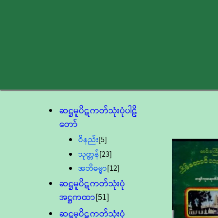
ဆဋ္ဌမူပိဋကတ်သုံးပုံပါဠိ
တော်
ဝိနည်း
[5]
သုတ္တန်
[23]
အဘိဓမ္မာ
[12]
ဆဋ္ဌမူပိဋကတ်သုံးပုံ
အဋ္ဌကထာ
[51]
ဆဋ္ဌမူပိဋကတ်သုံးပုံ