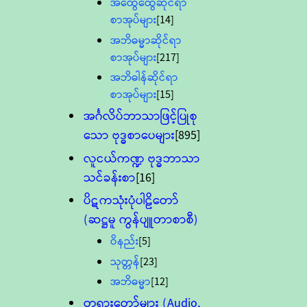
အထွေထွေဆိုင်ရာ
စာအုပ်များ
[14]
အဘိဓမ္မာဆိုင်ရာ
စာအုပ်များ
[217]
အဘိဓါန်ဆိုင်ရာ
စာအုပ်များ
[15]
အင်္ဂလိပ်ဘာသာဖြင့်ပြုစု
သော ဗုဒ္ဓစာပေများ
[895]
လူငယ်ကဏ္ဍ ဗုဒ္ဓဘာသာ
သင်ခန်းစာ
[16]
ပိဋကသုံးပုံပါဠိတော်
(ဆဋ္ဌမူ ကွန်ပျူတာစာစီ)
ဝိနည်း
[5]
သုတ္တန်
[23]
အဘိဓမ္မာ
[12]
တရားတော်များ (Audio,