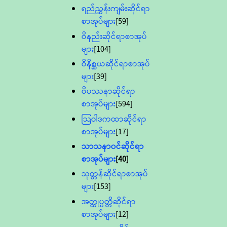
ရည်ညွှန်းကျမ်းဆိုင်ရာ
စာအုပ်များ
[59]
ဝိနည်းဆိုင်ရာစာအုပ်
များ
[104]
ဝိနိစ္ဆယဆိုင်ရာစာအုပ်
များ
[39]
ဝိပဿနာဆိုင်ရာ
စာအုပ်များ
[594]
သြဝါဒကထာဆိုင်ရာ
စာအုပ်များ
[17]
သာသနာ၀င်ဆိုင်ရာ
စာအုပ်များ
[40]
သုတ္တန်ဆိုင်ရာစာအုပ်
များ
[153]
အတ္ထုပ္ပတ္တိဆိုင်ရာ
စာအုပ်များ
[12]