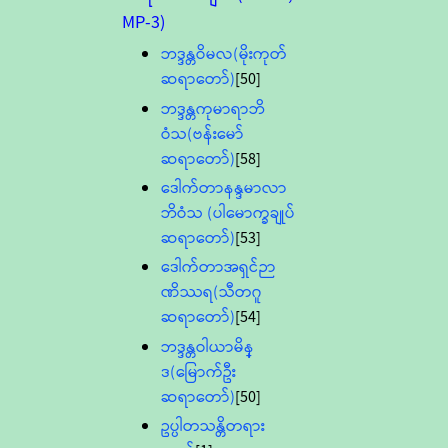
MP-3)
ဘဒ္ဒန္တဝိမလ(မိုးကုတ်
ဆရာတော်)
[50]
ဘဒ္ဒန္တကုမာရာဘိ
ဝံသ(ဗန်းမော်
ဆရာတော်)
[58]
ဒေါက်တာနန္ဒမာလာ
ဘိဝံသ (ပါမောက္ခချုပ်
ဆရာတော်)
[53]
ဒေါက်တာအရှင်ဉာ
ဏိဿရ(သီတဂူ
ဆရာတော်)
[54]
ဘဒ္ဒန္တဝါယာမိန္
ဒ(မြောက်ဦး
ဆရာတော်)
[50]
ဥပ္ပါတသန္တိတရား