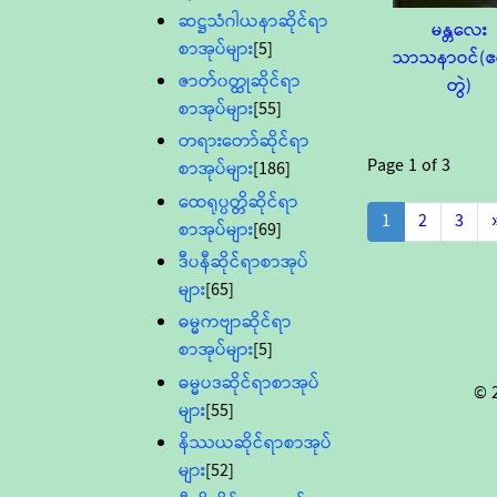
ဆဋ္ဌသံဂါယနာဆိုင်ရာ
မန္တလေး
စာအုပ်များ
[5]
သာသနာဝင်(
ဇာတ်၀တ္ထုဆိုင်ရာ
တွဲ)
စာအုပ်များ
[55]
တရားတော်ဆိုင်ရာ
Page
1
of
3
စာအုပ်များ
[186]
ထေရုပ္ပတ္တိဆိုင်ရာ
1
2
3
စာအုပ်များ
[69]
ဒီပနီဆိုင်ရာစာအုပ်
များ
[65]
ဓမ္မကဗျာဆိုင်ရာ
စာအုပ်များ
[5]
ဓမ္မပဒဆိုင်ရာစာအုပ်
© 
များ
[55]
နိဿယဆိုင်ရာစာအုပ်
များ
[52]