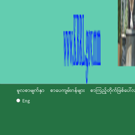
မူလစာမျက်နှာ
စာပေကျမ်းဂန်များ
စာကြည့်တိုက်ဖြစ်ပေါ်လ
Eng