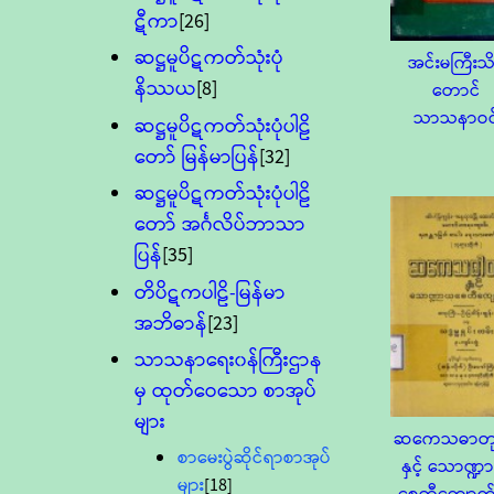
ဋီကာ
[26]
ဆဋ္ဌမူပိဋကတ်သုံးပုံ
အင်းမကြီးသိ
နိဿယ
[8]
တောင်
သာသနာဝင
ဆဋ္ဌမူပိဋကတ်သုံးပုံပါဠိ
တော် မြန်မာပြန်
[32]
ဆဋ္ဌမူပိဋကတ်သုံးပုံပါဠိ
တော် အင်္ဂလိပ်ဘာသာ
ပြန်
[35]
တိပိဋကပါဠိ-မြန်မာ
အဘိဓာန်
[23]
သာသနာရေး၀န်ကြီးဌာန
မှ ထုတ်ဝေသော စာအုပ်
များ
ဆကေသဓာတု
စာမေးပွဲဆိုင်ရာစာအုပ်
နှင့် သောဏ္
များ
[18]