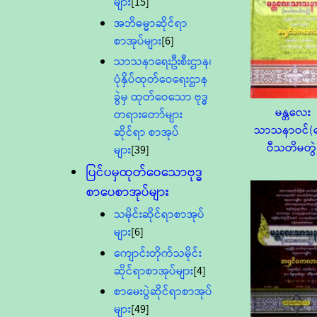
များ
[15]
အဘိဓမ္မာဆိုင်ရာ
စာအုပ်များ
[6]
သာသနာရေးဦးစီးဌာန၊
ပုံနှိပ်ထုတ်ဝေရေးဌာန
ခွဲမှ ထုတ်ဝေသော ဗုဒ္ဓ
မန္တလေး
တရားတော်များ
သာသနာဝင်
ဆိုင်ရာ စာအုပ်
ဝီသတိမတွဲ
များ
[39]
ပြင်ပမှထုတ်ဝေသောဗုဒ္ဓ
စာပေစာအုပ်များ
သမိုင်းဆိုင်ရာစာအုပ်
များ
[6]
ကျောင်းတိုက်သမိုင်း
ဆိုင်ရာစာအုပ်များ
[4]
စာမေးပွဲဆိုင်ရာစာအုပ်
များ
[49]