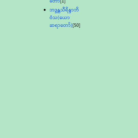
တော်
[1]
ဘဒ္ဒန္တသီရိန္ဒာဘိ
ဝံသ(ယော
ဆရာတော်)
[50]