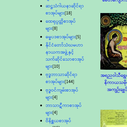
စေတီကျောက
ဆဋ္ဌသံဂါယနာဆိုင်ရာ
စာအုပ်များ
[18]
ထေရုပ္ပတ္တိစာအုပ်
များ
[8]
ဓမ္မပဒစာအုပ်များ
[5]
နိုင်ငံတော်သံဃမဟာ
နာယကအဖွဲ့နှင့်
သက်ဆိုင်သောစာအုပ်
များ
[10]
ဗုဒ္ဓဘာသာဆိုင်ရာ
အရညဝါသီရွှေ
စာအုပ်များ
[144]
နိကာယသမိုင
အကျဉ်းချုပ
ဗုဒ္ဓဝင်ကျမ်းစာအုပ်
များ
[4]
ဘာသာဋီကာစာအုပ်
များ
[4]
ဝိနိစ္ဆယစာအုပ်