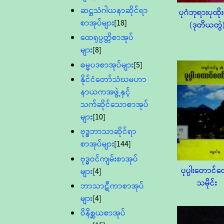
ဆဋ္ဌသံဂါယနာဆိုင်ရာ
ပုဂံဘုရားပုထိုး
စာအုပ်များ
[18]
(ဒုတိယတွဲ
ထေရုပ္ပတ္တိစာအုပ်
များ
[8]
ဓမ္မပဒစာအုပ်များ
[5]
နိုင်ငံတော်သံဃမဟာ
နာယကအဖွဲ့နှင့်
သက်ဆိုင်သောစာအုပ်
များ
[10]
ဗုဒ္ဓဘာသာဆိုင်ရာ
စာအုပ်များ
[144]
ဗုဒ္ဓဝင်ကျမ်းစာအုပ်
ပုပ္ပါးတောင်တ
များ
[4]
သမိုင်း
ဘာသာဋီကာစာအုပ်
များ
[4]
ဝိနိစ္ဆယစာအုပ်