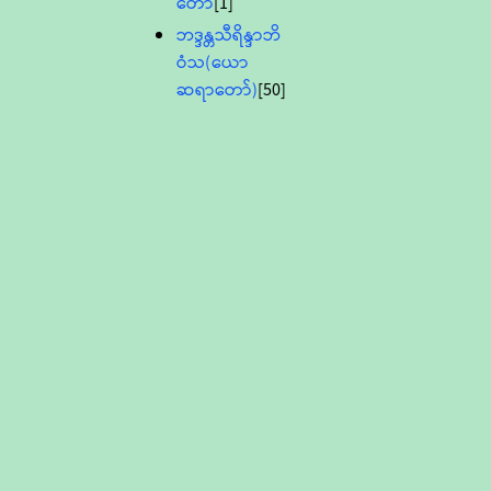
တော်
[1]
ဘဒ္ဒန္တသီရိန္ဒာဘိ
ဝံသ(ယော
ဆရာတော်)
[50]