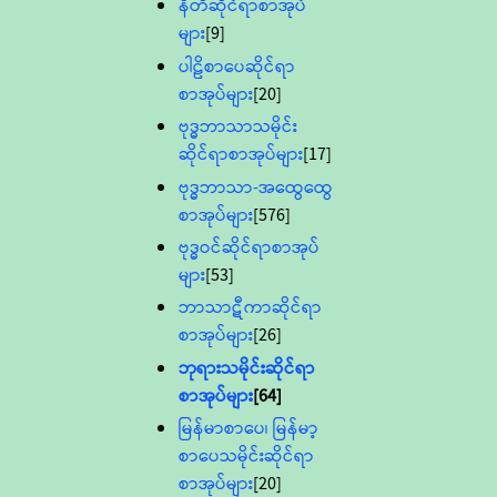
နီတိဆိုင်ရာစာအုပ်
များ
[9]
ပါဠိစာပေဆိုင်ရာ
စာအုပ်များ
[20]
ဗုဒ္ဓဘာသာသမိုင်း
ဆိုင်ရာစာအုပ်များ
[17]
ဗုဒ္ဓဘာသာ-အထွေထွေ
စာအုပ်များ
[576]
ဗုဒ္ဓဝင်ဆိုင်ရာစာအုပ်
များ
[53]
ဘာသာဋီကာဆိုင်ရာ
စာအုပ်များ
[26]
ဘုရားသမိုင်းဆိုင်ရာ
စာအုပ်များ
[64]
မြန်မာစာပေ၊ မြန်မာ့
စာပေသမိုင်းဆိုင်ရာ
စာအုပ်များ
[20]