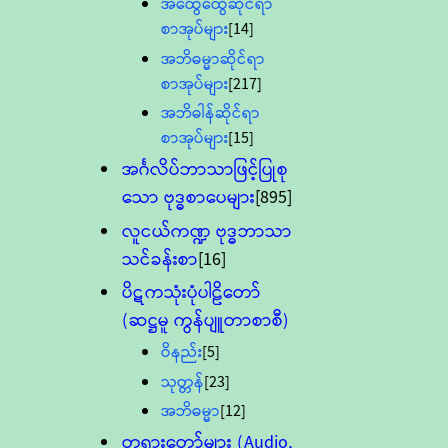
အထွေထွေဆိုင်ရာ
စာအုပ်များ
[14]
အဘိဓမ္မာဆိုင်ရာ
စာအုပ်များ
[217]
အဘိဓါန်ဆိုင်ရာ
စာအုပ်များ
[15]
အင်္ဂလိပ်ဘာသာဖြင့်ပြုစု
သော ဗုဒ္ဓစာပေများ
[895]
လူငယ်ကဏ္ဍ ဗုဒ္ဓဘာသာ
သင်ခန်းစာ
[16]
ပိဋကသုံးပုံပါဠိတော်
(ဆဋ္ဌမူ ကွန်ပျူတာစာစီ)
ဝိနည်း
[5]
သုတ္တန်
[23]
အဘိဓမ္မာ
[12]
တရားတော်များ (Audio,