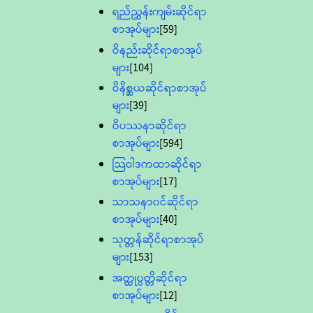
ရည်ညွှန်းကျမ်းဆိုင်ရာ
စာအုပ်များ
[59]
ဝိနည်းဆိုင်ရာစာအုပ်
များ
[104]
ဝိနိစ္ဆယဆိုင်ရာစာအုပ်
များ
[39]
ဝိပဿနာဆိုင်ရာ
စာအုပ်များ
[594]
သြဝါဒကထာဆိုင်ရာ
စာအုပ်များ
[17]
သာသနာ၀င်ဆိုင်ရာ
စာအုပ်များ
[40]
သုတ္တန်ဆိုင်ရာစာအုပ်
များ
[153]
အတ္ထုပ္ပတ္တိဆိုင်ရာ
စာအုပ်များ
[12]