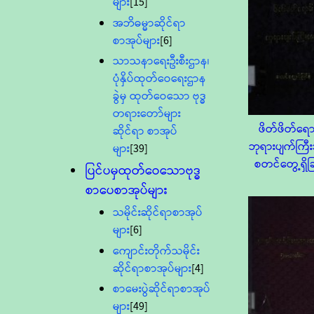
များ
[15]
အဘိဓမ္မာဆိုင်ရာ
စာအုပ်များ
[6]
သာသနာရေးဦးစီးဌာန၊
ပုံနှိပ်ထုတ်ဝေရေးဌာန
ခွဲမှ ထုတ်ဝေသော ဗုဒ္ဓ
တရားတော်များ
ဖိတ်ဖိတ်ရော
ဆိုင်ရာ စာအုပ်
ဘုရားပျက်ကြီ
များ
[39]
စတင်တွေ့ရှိခြ
ပြင်ပမှထုတ်ဝေသောဗုဒ္ဓ
စာပေစာအုပ်များ
သမိုင်းဆိုင်ရာစာအုပ်
များ
[6]
ကျောင်းတိုက်သမိုင်း
ဆိုင်ရာစာအုပ်များ
[4]
စာမေးပွဲဆိုင်ရာစာအုပ်
များ
[49]