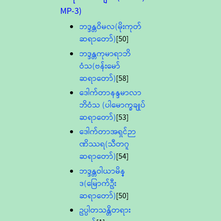
MP-3)
ဘဒ္ဒန္တဝိမလ(မိုးကုတ်
ဆရာတော်)
[50]
ဘဒ္ဒန္တကုမာရာဘိ
ဝံသ(ဗန်းမော်
ဆရာတော်)
[58]
ဒေါက်တာနန္ဒမာလာ
ဘိဝံသ (ပါမောက္ခချုပ်
ဆရာတော်)
[53]
ဒေါက်တာအရှင်ဉာ
ဏိဿရ(သီတဂူ
ဆရာတော်)
[54]
ဘဒ္ဒန္တဝါယာမိန္
ဒ(မြောက်ဦး
ဆရာတော်)
[50]
ဥပ္ပါတသန္တိတရား