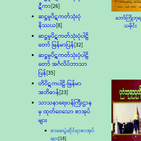
ဋီကာ
[26]
ဆဋ္ဌမူပိဋကတ်သုံးပုံ
ဘော်ကြိုဘုရ
နိဿယ
[8]
သမိုင်း
ဆဋ္ဌမူပိဋကတ်သုံးပုံပါဠိ
တော် မြန်မာပြန်
[32]
ဆဋ္ဌမူပိဋကတ်သုံးပုံပါဠိ
တော် အင်္ဂလိပ်ဘာသာ
ပြန်
[35]
တိပိဋကပါဠိ-မြန်မာ
အဘိဓာန်
[23]
သာသနာရေး၀န်ကြီးဌာန
မှ ထုတ်ဝေသော စာအုပ်
များ
စာမေးပွဲဆိုင်ရာစာအုပ်
များ
[18]