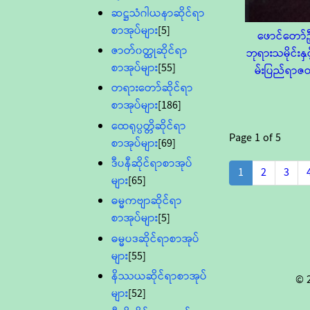
ဆဋ္ဌသံဂါယနာဆိုင်ရာ
စာအုပ်များ
[5]
ဖောင်တော်
ဇာတ်၀တ္ထုဆိုင်ရာ
ဘုရားသမိုင်းနှင
စာအုပ်များ
[55]
မ်းပြည်ရာဇဝ
တရားတော်ဆိုင်ရာ
စာအုပ်များ
[186]
ထေရုပ္ပတ္တိဆိုင်ရာ
Page
1
of
5
စာအုပ်များ
[69]
ဒီပနီဆိုင်ရာစာအုပ်
1
2
3
များ
[65]
ဓမ္မကဗျာဆိုင်ရာ
စာအုပ်များ
[5]
ဓမ္မပဒဆိုင်ရာစာအုပ်
များ
[55]
နိဿယဆိုင်ရာစာအုပ်
© 
များ
[52]