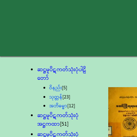
ဆဋ္ဌမူပိဋကတ်သုံးပုံပါဠိ
တော်
ဝိနည်း
[5]
သုတ္တန်
[23]
အဘိဓမ္မာ
[12]
ဆဋ္ဌမူပိဋကတ်သုံးပုံ
အဋ္ဌကထာ
[51]
ဆဋ္ဌမူပိဋကတ်သုံးပုံ