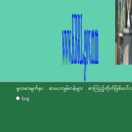
မူလစာမျက်နှာ
စာပေကျမ်းဂန်များ
စာကြည့်တိုက်ဖြစ်ပေါ်လ
Eng