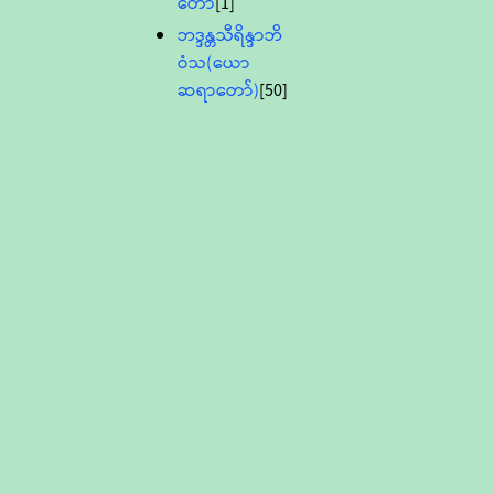
တော်
[1]
ဘဒ္ဒန္တသီရိန္ဒာဘိ
ဝံသ(ယော
ဆရာတော်)
[50]