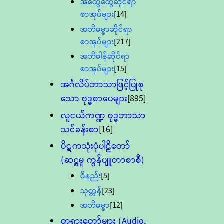
အထွေထွေဆိုင်ရာ
စာအုပ်များ
[14]
အဘိဓမ္မာဆိုင်ရာ
စာအုပ်များ
[217]
အဘိဓါန်ဆိုင်ရာ
စာအုပ်များ
[15]
အင်္ဂလိပ်ဘာသာဖြင့်ပြုစု
သော ဗုဒ္ဓစာပေများ
[895]
လူငယ်ကဏ္ဍ ဗုဒ္ဓဘာသာ
သင်ခန်းစာ
[16]
ပိဋကသုံးပုံပါဠိတော်
(ဆဋ္ဌမူ ကွန်ပျူတာစာစီ)
ဝိနည်း
[5]
သုတ္တန်
[23]
အဘိဓမ္မာ
[12]
တရားတော်များ (Audio,