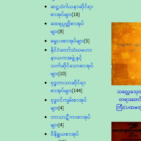
ဆဋ္ဌသံဂါယနာဆိုင်ရာ
စာအုပ်များ
[18]
ထေရုပ္ပတ္တိစာအုပ်
များ
[8]
ဓမ္မပဒစာအုပ်များ
[5]
နိုင်ငံတော်သံဃမဟာ
နာယကအဖွဲ့နှင့်
သက်ဆိုင်သောစာအုပ်
များ
[10]
ဗုဒ္ဓဘာသာဆိုင်ရာ
စာအုပ်များ
[144]
သလ္လေခသု
တရားတော
ဗုဒ္ဓဝင်ကျမ်းစာအုပ်
ကြီး(ပထမတွ
များ
[4]
ဘာသာဋီကာစာအုပ်
များ
[4]
ဝိနိစ္ဆယစာအုပ်