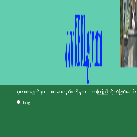
မူလစာမျက်နှာ
စာပေကျမ်းဂန်များ
စာကြည့်တိုက်ဖြစ်ပေါ်လ
Eng