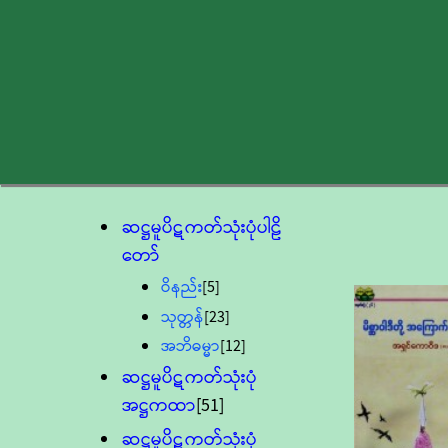
ဆဋ္ဌမူပိဋကတ်သုံးပုံပါဠိ
တော်
ဝိနည်း
[5]
သုတ္တန်
[23]
အဘိဓမ္မာ
[12]
ဆဋ္ဌမူပိဋကတ်သုံးပုံ
အဋ္ဌကထာ
[51]
ဆဋ္ဌမူပိဋကတ်သုံးပုံ