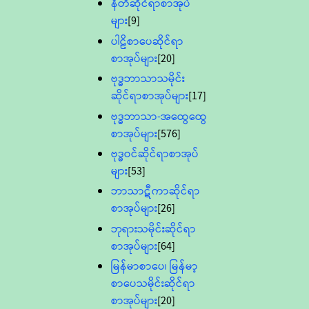
နီတိဆိုင်ရာစာအုပ်
များ
[9]
ပါဠိစာပေဆိုင်ရာ
စာအုပ်များ
[20]
ဗုဒ္ဓဘာသာသမိုင်း
ဆိုင်ရာစာအုပ်များ
[17]
ဗုဒ္ဓဘာသာ-အထွေထွေ
စာအုပ်များ
[576]
ဗုဒ္ဓဝင်ဆိုင်ရာစာအုပ်
များ
[53]
ဘာသာဋီကာဆိုင်ရာ
စာအုပ်များ
[26]
ဘုရားသမိုင်းဆိုင်ရာ
စာအုပ်များ
[64]
မြန်မာစာပေ၊ မြန်မာ့
စာပေသမိုင်းဆိုင်ရာ
စာအုပ်များ
[20]