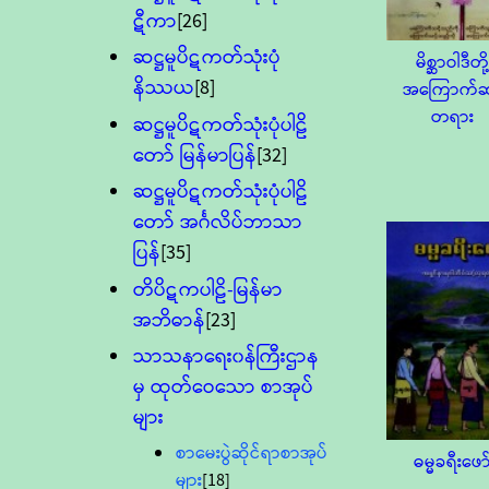
ဋီကာ
[26]
ဆဋ္ဌမူပိဋကတ်သုံးပုံ
မိစ္ဆာဝါဒီတို့
နိဿယ
[8]
အကြောက်ဆု
တရား
ဆဋ္ဌမူပိဋကတ်သုံးပုံပါဠိ
တော် မြန်မာပြန်
[32]
ဆဋ္ဌမူပိဋကတ်သုံးပုံပါဠိ
တော် အင်္ဂလိပ်ဘာသာ
ပြန်
[35]
တိပိဋကပါဠိ-မြန်မာ
အဘိဓာန်
[23]
သာသနာရေး၀န်ကြီးဌာန
မှ ထုတ်ဝေသော စာအုပ်
များ
စာမေးပွဲဆိုင်ရာစာအုပ်
ဓမ္မခရီးဖော
များ
[18]