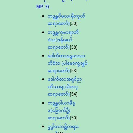
MP-3)
ဘဒ္ဒန္တဝိမလ(မိုးကုတ်
ဆရာတော်)
[50]
ဘဒ္ဒန္တကုမာရာဘိ
ဝံသ(ဗန်းမော်
ဆရာတော်)
[58]
ဒေါက်တာနန္ဒမာလာ
ဘိဝံသ (ပါမောက္ခချုပ်
ဆရာတော်)
[53]
ဒေါက်တာအရှင်ဉာ
ဏိဿရ(သီတဂူ
ဆရာတော်)
[54]
ဘဒ္ဒန္တဝါယာမိန္
ဒ(မြောက်ဦး
ဆရာတော်)
[50]
ဥပ္ပါတသန္တိတရား