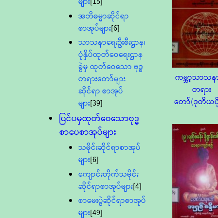
များ
[15]
အဘိဓမ္မာဆိုင်ရာ
စာအုပ်များ
[6]
သာသနာရေးဦးစီးဌာန၊
ပုံနှိပ်ထုတ်ဝေရေးဌာန
ခွဲမှ ထုတ်ဝေသော ဗုဒ္ဓ
ကမ္ဘာ့သာသနာ
တရားတော်များ
တရား
ဆိုင်ရာ စာအုပ်
တော်(ဒုတိယပို
များ
[39]
ပြင်ပမှထုတ်ဝေသောဗုဒ္ဓ
စာပေစာအုပ်များ
သမိုင်းဆိုင်ရာစာအုပ်
များ
[6]
ကျောင်းတိုက်သမိုင်း
ဆိုင်ရာစာအုပ်များ
[4]
စာမေးပွဲဆိုင်ရာစာအုပ်
များ
[49]