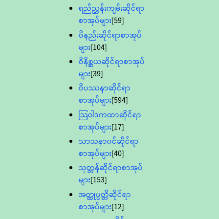
ရည်ညွှန်းကျမ်းဆိုင်ရာ
စာအုပ်များ
[59]
ဝိနည်းဆိုင်ရာစာအုပ်
များ
[104]
ဝိနိစ္ဆယဆိုင်ရာစာအုပ်
များ
[39]
ဝိပဿနာဆိုင်ရာ
စာအုပ်များ
[594]
သြဝါဒကထာဆိုင်ရာ
စာအုပ်များ
[17]
သာသနာ၀င်ဆိုင်ရာ
စာအုပ်များ
[40]
သုတ္တန်ဆိုင်ရာစာအုပ်
များ
[153]
အတ္ထုပ္ပတ္တိဆိုင်ရာ
စာအုပ်များ
[12]