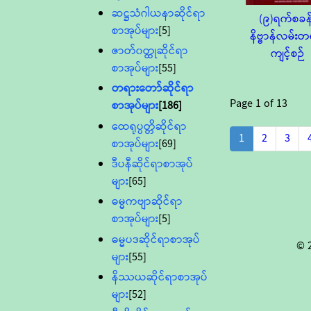
ဆဋ္ဌသံဂါယနာဆိုင်ရာ
(၉)ရက်စခန
စာအုပ်များ
[5]
နိဗ္ဗာန်လမ်း
ဇာတ်၀တ္ထုဆိုင်ရာ
ကျင့်စဉ်
စာအုပ်များ
[55]
တရားတော်ဆိုင်ရာ
Page
1
of
13
စာအုပ်များ
[186]
ထေရုပ္ပတ္တိဆိုင်ရာ
1
2
3
စာအုပ်များ
[69]
ဒီပနီဆိုင်ရာစာအုပ်
များ
[65]
ဓမ္မကဗျာဆိုင်ရာ
စာအုပ်များ
[5]
ဓမ္မပဒဆိုင်ရာစာအုပ်
© 
များ
[55]
နိဿယဆိုင်ရာစာအုပ်
များ
[52]