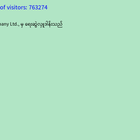
f visitors: 763274
y Ltd., မှ ရေးဆွဲလှူဒါန်းသည်