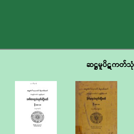
ဆဋ္ဌမူပိဋကတ်သု