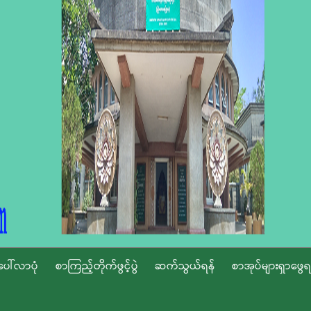
ပေါ်လာပုံ
စာကြည့်တိုက်ဖွင့်ပွဲ
ဆက်သွယ်ရန်
စာအုပ်များရှာဖွေရ