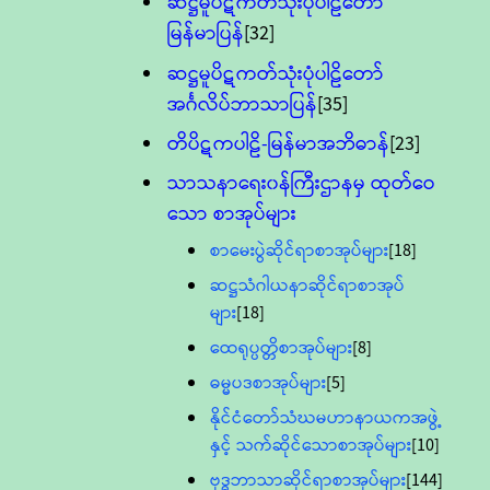
ဆဋ္ဌမူပိဋကတ်သုံးပုံပါဠိတော်
မြန်မာပြန်
[32]
ဆဋ္ဌမူပိဋကတ်သုံးပုံပါဠိတော်
အင်္ဂလိပ်ဘာသာပြန်
[35]
တိပိဋကပါဠိ-မြန်မာအဘိဓာန်
[23]
သာသနာရေး၀န်ကြီးဌာနမှ ထုတ်ဝေ
သော စာအုပ်များ
စာမေးပွဲဆိုင်ရာစာအုပ်များ
[18]
ဆဋ္ဌသံဂါယနာဆိုင်ရာစာအုပ်
များ
[18]
ထေရုပ္ပတ္တိစာအုပ်များ
[8]
ဓမ္မပဒစာအုပ်များ
[5]
နိုင်ငံတော်သံဃမဟာနာယကအဖွဲ့
နှင့် သက်ဆိုင်သောစာအုပ်များ
[10]
ဗုဒ္ဓဘာသာဆိုင်ရာစာအုပ်များ
[144]