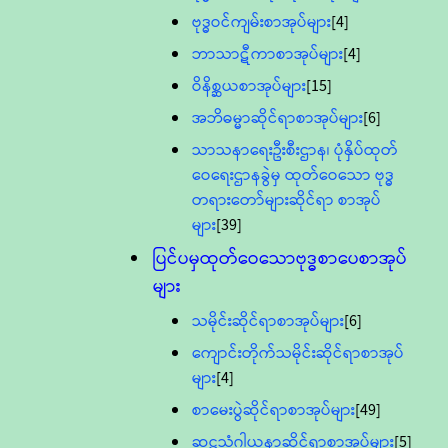
ဗုဒ္ဓဝင်ကျမ်းစာအုပ်များ
[4]
ဘာသာဋီကာစာအုပ်များ
[4]
ဝိနိစ္ဆယစာအုပ်များ
[15]
အဘိဓမ္မာဆိုင်ရာစာအုပ်များ
[6]
သာသနာရေးဦးစီးဌာန၊ ပုံနှိပ်ထုတ်
ဝေရေးဌာနခွဲမှ ထုတ်ဝေသော ဗုဒ္ဓ
တရားတော်များဆိုင်ရာ စာအုပ်
များ
[39]
ပြင်ပမှထုတ်ဝေသောဗုဒ္ဓစာပေစာအုပ်
များ
သမိုင်းဆိုင်ရာစာအုပ်များ
[6]
ကျောင်းတိုက်သမိုင်းဆိုင်ရာစာအုပ်
များ
[4]
စာမေးပွဲဆိုင်ရာစာအုပ်များ
[49]
ဆဋ္ဌသံဂါယနာဆိုင်ရာစာအုပ်များ
[5]