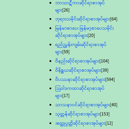
ဘာသာဋီကာဆိုင်ရာစာအုပ်
များ
[26]
ဘုရားသမိုင်းဆိုင်ရာစာအုပ်များ
[64]
မြန်မာစာပေ၊ မြန်မာ့စာပေသမိုင်း
ဆိုင်ရာစာအုပ်များ
[20]
ရည်ညွှန်းကျမ်းဆိုင်ရာစာအုပ်
များ
[59]
ဝိနည်းဆိုင်ရာစာအုပ်များ
[104]
ဝိနိစ္ဆယဆိုင်ရာစာအုပ်များ
[39]
ဝိပဿနာဆိုင်ရာစာအုပ်များ
[594]
သြဝါဒကထာဆိုင်ရာစာအုပ်
များ
[17]
သာသနာ၀င်ဆိုင်ရာစာအုပ်များ
[40]
သုတ္တန်ဆိုင်ရာစာအုပ်များ
[153]
အတ္ထုပ္ပတ္တိဆိုင်ရာစာအုပ်များ
[12]