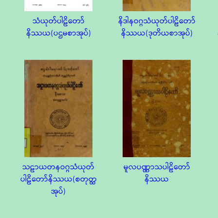
သံယုတ်ပါဠိတော်
နိဒါနဝဂ္ဂသံယုတ်ပါဠိတော်
နိဿယ(ပဌမစာအုပ်)
နိဿယ(ဒုတိယစာအုပ်)
သဠာယတနဝဂ္ဂသံယုတ်
မူလပဏ္ဏာသပါဠိတော်
ပါဠိတော်နိဿယ(စတုတ္ထ
နိဿယ
အုပ်)