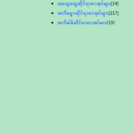
အထွေထွေဆိုင်ရာစာအုပ်များ
[14]
အဘိဓမ္မာဆိုင်ရာစာအုပ်များ
[217]
အဘိဓါန်ဆိုင်ရာစာအုပ်များ
[15]
အင်္ဂလိပ်ဘာသာဖြင့်ပြုစုသော ဗုဒ္ဓ
စာပေများ
[895]
လူငယ်ကဏ္ဍ ဗုဒ္ဓဘာသာ
သင်ခန်းစာ
[16]
ပိဋကသုံးပုံပါဠိတော် (ဆဋ္ဌမူ
ကွန်ပျူတာစာစီ)
ဝိနည်း
[5]
သုတ္တန်
[23]
အဘိဓမ္မာ
[12]
တရားတော်များ (Audio, MP-3)
ဘဒ္ဒန္တဝိမလ(မိုးကုတ်ဆရာတော်)