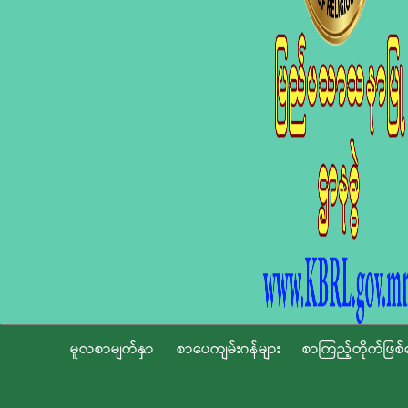
မူလစာမျက်နှာ
စာပေကျမ်းဂန်များ
စာကြည့်တိုက်ဖြစ်