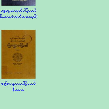
ခန္ဓဝဂ္ဂသံယုတ်ပါဠိတော်
နိဿယ(တတိယစာအုပ်)
မဇ္စျိမပဏ္ဏာသပါဠိတော်
နိဿယ