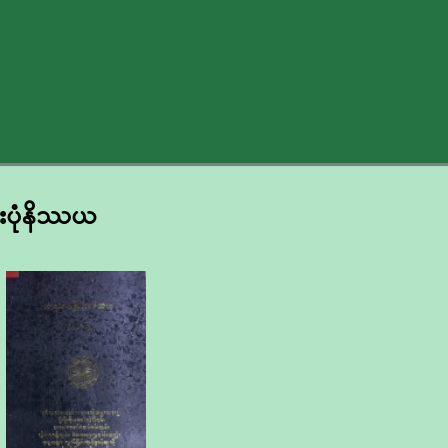
ံးပုံနိဿယ