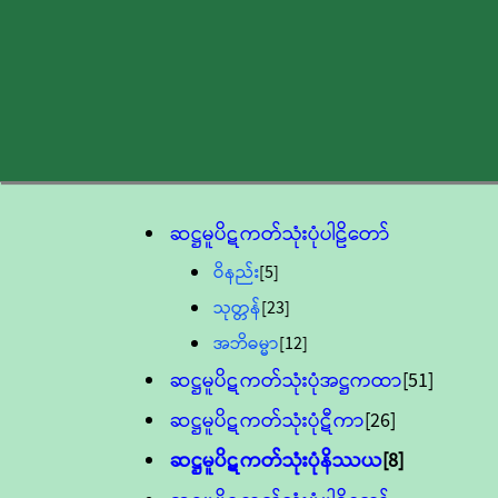
ဆဋ္ဌမူပိဋကတ်သုံးပုံပါဠိတော်
ဝိနည်း
[5]
သုတ္တန်
[23]
အဘိဓမ္မာ
[12]
ဆဋ္ဌမူပိဋကတ်သုံးပုံအဋ္ဌကထာ
[51]
ဆဋ္ဌမူပိဋကတ်သုံးပုံဋီကာ
[26]
ဆဋ္ဌမူပိဋကတ်သုံးပုံနိဿယ
[8]