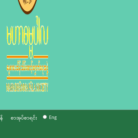
Eng
န်
စာအုပ်စာရင်း