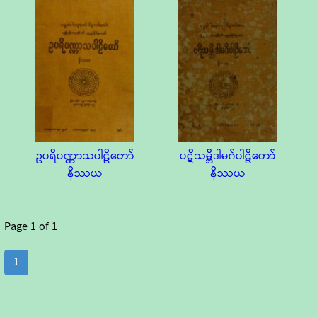
ဥပရိပဏ္ဏာသပါဠိတော်
ပဋိသမ္ဘိဒါမဂ်ပါဠိတော်
နိဿယ
နိဿယ
Page
1
of
1
1