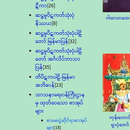
ဋီကာ
[26]
ဆဋ္ဌမူပိဋကတ်သုံးပုံ
ဂါထာတထော
နိဿယ
[8]
ဆဋ္ဌမူပိဋကတ်သုံးပုံပါဠိ
တော် မြန်မာပြန်
[32]
ဆဋ္ဌမူပိဋကတ်သုံးပုံပါဠိ
တော် အင်္ဂလိပ်ဘာသာ
ပြန်
[35]
တိပိဋကပါဠိ-မြန်မာ
အဘိဓာန်
[23]
သာသနာရေး၀န်ကြီးဌာန
မှ ထုတ်ဝေသော စာအုပ်
များ
ကုန်းဘောင
စာမေးပွဲဆိုင်ရာစာအုပ်
ရှာပုံတော်
များ
[18]