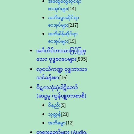
အထွေထွေဆိုင်ရာ
စာအုပ်များ
[14]
အဘိဓမ္မာဆိုင်ရာ
စာအုပ်များ
[217]
အဘိဓါန်ဆိုင်ရာ
စာအုပ်များ
[15]
အင်္ဂလိပ်ဘာသာဖြင့်ပြုစု
သော ဗုဒ္ဓစာပေများ
[895]
လူငယ်ကဏ္ဍ ဗုဒ္ဓဘာသာ
သင်ခန်းစာ
[16]
ပိဋကသုံးပုံပါဠိတော်
(ဆဋ္ဌမူ ကွန်ပျူတာစာစီ)
ဝိနည်း
[5]
သုတ္တန်
[23]
အဘိဓမ္မာ
[12]
တရားတော်များ (Audio,