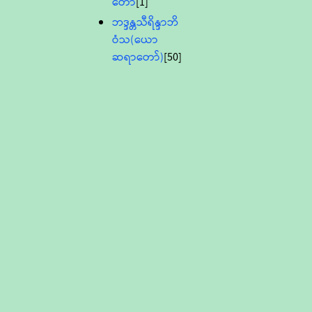
တော်
[1]
ဘဒ္ဒန္တသီရိန္ဒာဘိ
ဝံသ(ယော
ဆရာတော်)
[50]