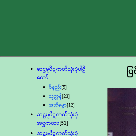
ဆဋ္ဌမူပိဋကတ်သုံးပုံပါဠိ
ပြ
တော်
ဝိနည်း
[5]
သုတ္တန်
[23]
အဘိဓမ္မာ
[12]
ဆဋ္ဌမူပိဋကတ်သုံးပုံ
အဋ္ဌကထာ
[51]
ဆဋ္ဌမူပိဋကတ်သုံးပုံ