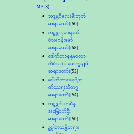
MP-3)
ဘဒ္ဒန္တဝိမလ(မိုးကုတ်
ဆရာတော်)
[50]
ဘဒ္ဒန္တကုမာရာဘိ
ဝံသ(ဗန်းမော်
ဆရာတော်)
[58]
ဒေါက်တာနန္ဒမာလာ
ဘိဝံသ (ပါမောက္ခချုပ်
ဆရာတော်)
[53]
ဒေါက်တာအရှင်ဉာ
ဏိဿရ(သီတဂူ
ဆရာတော်)
[54]
ဘဒ္ဒန္တဝါယာမိန္
ဒ(မြောက်ဦး
ဆရာတော်)
[50]
ဥပ္ပါတသန္တိတရား