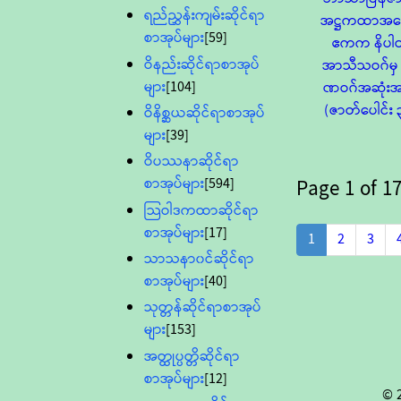
ရည်ညွှန်းကျမ်းဆိုင်ရာ
အဋ္ဌကထာအဖြေ
စာအုပ်များ
[59]
ဧကက နိပါ
ဝိနည်းဆိုင်ရာစာအုပ်
အာသီသဝဂ်မှ 
များ
[104]
ဏဝဂ်အဆုံး
(ဇာတ်ပေါင်း 
ဝိနိစ္ဆယဆိုင်ရာစာအုပ်
များ
[39]
ဝိပဿနာဆိုင်ရာ
စာအုပ်များ
[594]
Page
1
of
17
သြဝါဒကထာဆိုင်ရာ
စာအုပ်များ
[17]
1
2
3
သာသနာ၀င်ဆိုင်ရာ
စာအုပ်များ
[40]
သုတ္တန်ဆိုင်ရာစာအုပ်
များ
[153]
အတ္ထုပ္ပတ္တိဆိုင်ရာ
စာအုပ်များ
[12]
© 