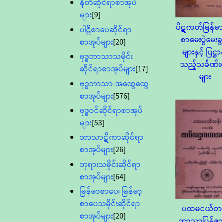
နီတိဆိုင်ရာစာအုပ်
များ
[9]
ပိဋကတ်မြန်မာ
ပါဠိစာပေဆိုင်ရာ
စာမေးပွဲမေးခွ
စာအုပ်များ
[20]
များနှင့် ပြဋ္ဌာ
ဗုဒ္ဓဘာသာသမိုင်း
သည့်သင်္ခဏ်
ဆိုင်ရာစာအုပ်များ
[17]
များ
ဗုဒ္ဓဘာသာ-အထွေထွေ
စာအုပ်များ
[576]
ဗုဒ္ဓဝင်ဆိုင်ရာစာအုပ်
များ
[53]
ဘာသာဋီကာဆိုင်ရာ
စာအုပ်များ
[26]
ဘုရားသမိုင်းဆိုင်ရာ
စာအုပ်များ
[64]
မြန်မာစာပေ၊ မြန်မာ့
စာပေသမိုင်းဆိုင်ရာ
ပထမငယ်တန
စာအုပ်များ
[20]
ဘာသာပြန်ဇ