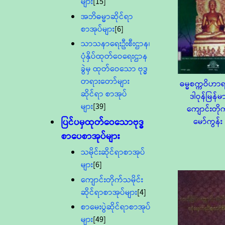
များ
[15]
အဘိဓမ္မာဆိုင်ရာ
စာအုပ်များ
[6]
သာသနာရေးဦးစီးဌာန၊
ပုံနှိပ်ထုတ်ဝေရေးဌာန
ခွဲမှ ထုတ်ဝေသော ဗုဒ္ဓ
တရားတော်များ
ဓမ္မစက္ကဝိဟာ
ဆိုင်ရာ စာအုပ်
ဒါဝုန်မြန်မ
များ
[39]
ကျောင်းတို
ပြင်ပမှထုတ်ဝေသောဗုဒ္ဓ
မော်ကွန်း
စာပေစာအုပ်များ
သမိုင်းဆိုင်ရာစာအုပ်
များ
[6]
ကျောင်းတိုက်သမိုင်း
ဆိုင်ရာစာအုပ်များ
[4]
စာမေးပွဲဆိုင်ရာစာအုပ်
များ
[49]