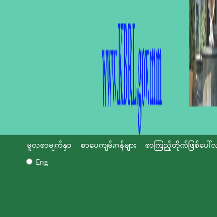
မူလစာမျက်နှာ
စာပေကျမ်းဂန်များ
စာကြည့်တိုက်ဖြစ်ပေါ်လ
Eng