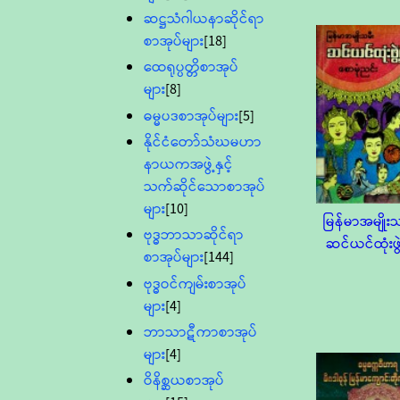
ဆဋ္ဌသံဂါယနာဆိုင်ရာ
စာအုပ်များ
[18]
ထေရုပ္ပတ္တိစာအုပ်
များ
[8]
ဓမ္မပဒစာအုပ်များ
[5]
နိုင်ငံတော်သံဃမဟာ
နာယကအဖွဲ့နှင့်
သက်ဆိုင်သောစာအုပ်
များ
[10]
မြန်မာအမျိုးသ
ဗုဒ္ဓဘာသာဆိုင်ရာ
ဆင်ယင်ထုံးဖွဲ့
စာအုပ်များ
[144]
ဗုဒ္ဓဝင်ကျမ်းစာအုပ်
များ
[4]
ဘာသာဋီကာစာအုပ်
များ
[4]
ဝိနိစ္ဆယစာအုပ်