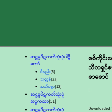
ဆဋ္ဌမူပိဋကတ်သုံးပုံပါဠိ
စစ်ကိုင်းတေ
တော်
သီလရှင်စာ
ဝိနည်း
[5]
စာစောင်
သုတ္တန်
[23]
အဘိဓမ္မာ
[12]
-
ဆဋ္ဌမူပိဋကတ်သုံးပုံ
အဋ္ဌကထာ
[51]
Downloaded 
ဆဋ္ဌမူပိဋကတ်သုံးပုံ