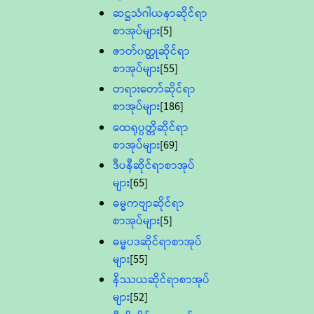
ဆဋ္ဌသံဂါယနာဆိုင်ရာ
စာအုပ်များ
[5]
ဇာတ်၀တ္ထုဆိုင်ရာ
စာအုပ်များ
[55]
တရားတော်ဆိုင်ရာ
စာအုပ်များ
[186]
ထေရုပ္ပတ္တိဆိုင်ရာ
စာအုပ်များ
[69]
ဒီပနီဆိုင်ရာစာအုပ်
များ
[65]
ဓမ္မကဗျာဆိုင်ရာ
စာအုပ်များ
[5]
ဓမ္မပဒဆိုင်ရာစာအုပ်
များ
[55]
နိဿယဆိုင်ရာစာအုပ်
များ
[52]