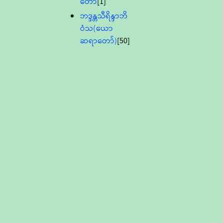
တော်
[1]
ဘဒ္ဒန္တသီရိန္ဒာဘိ
ဝံသ(ယော
ဆရာတော်)
[50]