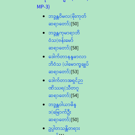
MP-3)
ဘဒ္ဒန္တဝိမလ(မိုးကုတ်
ဆရာတော်)
[50]
ဘဒ္ဒန္တကုမာရာဘိ
ဝံသ(ဗန်းမော်
ဆရာတော်)
[58]
ဒေါက်တာနန္ဒမာလာ
ဘိဝံသ (ပါမောက္ခချုပ်
ဆရာတော်)
[53]
ဒေါက်တာအရှင်ဉာ
ဏိဿရ(သီတဂူ
ဆရာတော်)
[54]
ဘဒ္ဒန္တဝါယာမိန္
ဒ(မြောက်ဦး
ဆရာတော်)
[50]
ဥပ္ပါတသန္တိတရား