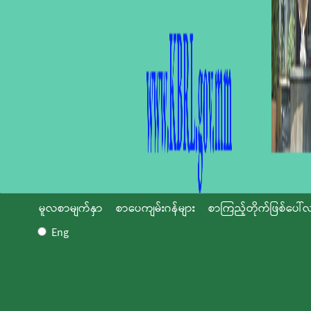
မူလစာမျက်နှာ
စာပေကျမ်းဂန်များ
စာကြည့်တိုက်ဖြစ်ပေါ်လ
Eng