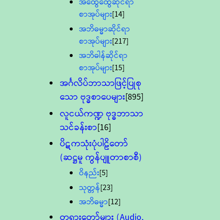
အထွေထွေဆိုင်ရာ
စာအုပ်များ
[14]
အဘိဓမ္မာဆိုင်ရာ
စာအုပ်များ
[217]
အဘိဓါန်ဆိုင်ရာ
စာအုပ်များ
[15]
အင်္ဂလိပ်ဘာသာဖြင့်ပြုစု
သော ဗုဒ္ဓစာပေများ
[895]
လူငယ်ကဏ္ဍ ဗုဒ္ဓဘာသာ
သင်ခန်းစာ
[16]
ပိဋကသုံးပုံပါဠိတော်
(ဆဋ္ဌမူ ကွန်ပျူတာစာစီ)
ဝိနည်း
[5]
သုတ္တန်
[23]
အဘိဓမ္မာ
[12]
တရားတော်များ (Audio,