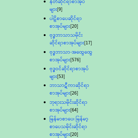
နီတိဆိုင်ရာစာအုပ်
များ
[9]
ပါဠိစာပေဆိုင်ရာ
စာအုပ်များ
[20]
ဗုဒ္ဓဘာသာသမိုင်း
ဆိုင်ရာစာအုပ်များ
[17]
ဗုဒ္ဓဘာသာ-အထွေထွေ
စာအုပ်များ
[576]
ဗုဒ္ဓဝင်ဆိုင်ရာစာအုပ်
များ
[53]
ဘာသာဋီကာဆိုင်ရာ
စာအုပ်များ
[26]
ဘုရားသမိုင်းဆိုင်ရာ
စာအုပ်များ
[64]
မြန်မာစာပေ၊ မြန်မာ့
စာပေသမိုင်းဆိုင်ရာ
စာအုပ်များ
[20]