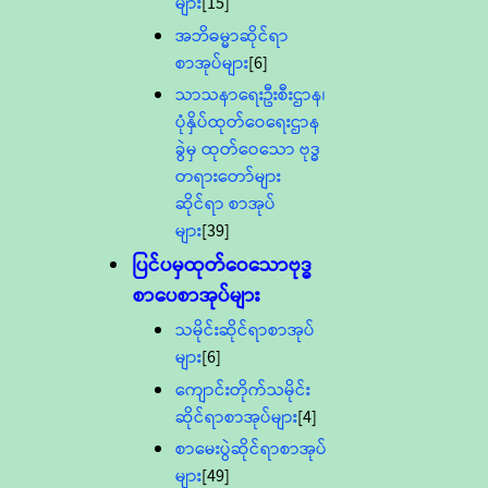
များ
[15]
အဘိဓမ္မာဆိုင်ရာ
စာအုပ်များ
[6]
သာသနာရေးဦးစီးဌာန၊
ပုံနှိပ်ထုတ်ဝေရေးဌာန
ခွဲမှ ထုတ်ဝေသော ဗုဒ္ဓ
တရားတော်များ
ဆိုင်ရာ စာအုပ်
များ
[39]
ပြင်ပမှထုတ်ဝေသောဗုဒ္ဓ
စာပေစာအုပ်များ
သမိုင်းဆိုင်ရာစာအုပ်
များ
[6]
ကျောင်းတိုက်သမိုင်း
ဆိုင်ရာစာအုပ်များ
[4]
စာမေးပွဲဆိုင်ရာစာအုပ်
များ
[49]