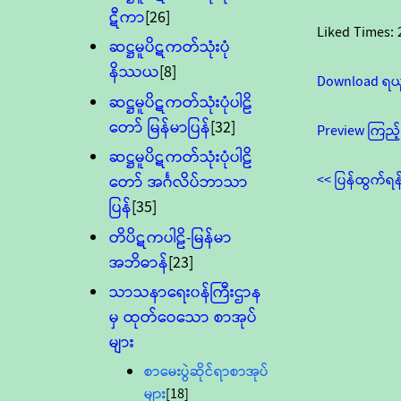
ဋီကာ
[26]
Liked Times:
ဆဋ္ဌမူပိဋကတ်သုံးပုံ
နိဿယ
[8]
Download ရယ
ဆဋ္ဌမူပိဋကတ်သုံးပုံပါဠိ
တော် မြန်မာပြန်
[32]
Preview ကြည့်
ဆဋ္ဌမူပိဋကတ်သုံးပုံပါဠိ
<< ပြန်ထွက်ရန
တော် အင်္ဂလိပ်ဘာသာ
ပြန်
[35]
တိပိဋကပါဠိ-မြန်မာ
အဘိဓာန်
[23]
သာသနာရေး၀န်ကြီးဌာန
မှ ထုတ်ဝေသော စာအုပ်
များ
စာမေးပွဲဆိုင်ရာစာအုပ်
များ
[18]