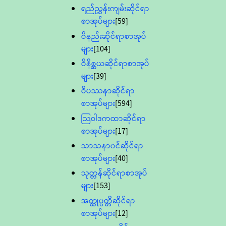
ရည်ညွှန်းကျမ်းဆိုင်ရာ
စာအုပ်များ
[59]
ဝိနည်းဆိုင်ရာစာအုပ်
များ
[104]
ဝိနိစ္ဆယဆိုင်ရာစာအုပ်
များ
[39]
ဝိပဿနာဆိုင်ရာ
စာအုပ်များ
[594]
သြဝါဒကထာဆိုင်ရာ
စာအုပ်များ
[17]
သာသနာ၀င်ဆိုင်ရာ
စာအုပ်များ
[40]
သုတ္တန်ဆိုင်ရာစာအုပ်
များ
[153]
အတ္ထုပ္ပတ္တိဆိုင်ရာ
စာအုပ်များ
[12]