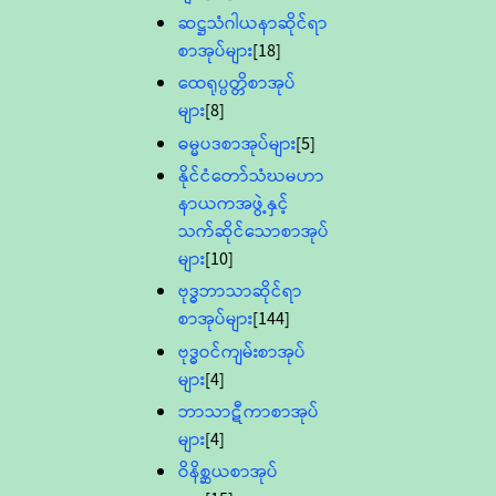
ဆဋ္ဌသံဂါယနာဆိုင်ရာ
စာအုပ်များ
[18]
ထေရုပ္ပတ္တိစာအုပ်
များ
[8]
ဓမ္မပဒစာအုပ်များ
[5]
နိုင်ငံတော်သံဃမဟာ
နာယကအဖွဲ့နှင့်
သက်ဆိုင်သောစာအုပ်
များ
[10]
ဗုဒ္ဓဘာသာဆိုင်ရာ
စာအုပ်များ
[144]
ဗုဒ္ဓဝင်ကျမ်းစာအုပ်
များ
[4]
ဘာသာဋီကာစာအုပ်
များ
[4]
ဝိနိစ္ဆယစာအုပ်