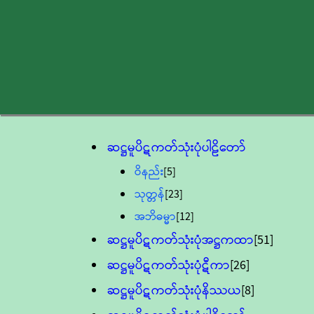
ဆဋ္ဌမူပိဋကတ်သုံးပုံပါဠိတော်
ဝိနည်း
[5]
သုတ္တန်
[23]
အဘိဓမ္မာ
[12]
ဆဋ္ဌမူပိဋကတ်သုံးပုံအဋ္ဌကထာ
[51]
ဆဋ္ဌမူပိဋကတ်သုံးပုံဋီကာ
[26]
ဆဋ္ဌမူပိဋကတ်သုံးပုံနိဿယ
[8]