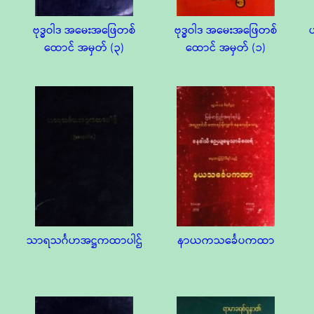
ဗုဒ္ဓဝါဒ အမေးအဖြေတစ်
ဗုဒ္ဓဝါဒ အမေးအဖြေတစ်
ထောင် အမှတ် (၃)
ထောင် အမှတ် (၁)
သာရသင်္ဂဟအဋ္ဌကထာပါဌ်
နာယကသင်္ခေပကထာ