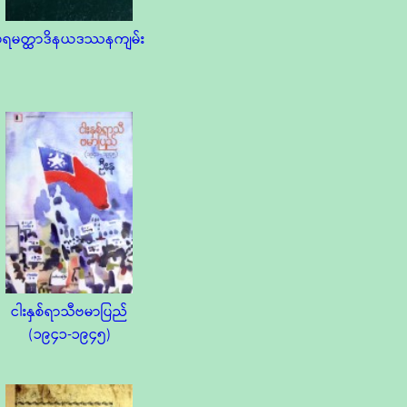
ပရမတ္ထာဒိနယဒဿနကျမ်း
ငါးနှစ်ရာသီဗမာပြည်
(၁၉၄၁-၁၉၄၅)