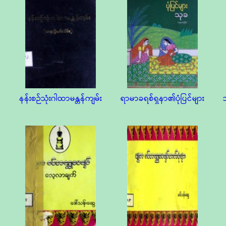
နန်းစဉ်သုံးဂါထာမန္တန်ကျမ်း
ရာမာခရစ်ရှနာ၏ပုံပြင်များ