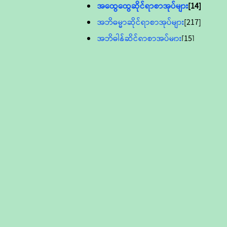
အထွေထွေဆိုင်ရာစာအုပ်များ
[14]
အဘိဓမ္မာဆိုင်ရာစာအုပ်များ
[217]
အဘိဓါန်ဆိုင်ရာစာအုပ်များ
[15]
အင်္ဂလိပ်ဘာသာဖြင့်ပြုစုသော ဗုဒ္ဓ
စာပေများ
[895]
လူငယ်ကဏ္ဍ ဗုဒ္ဓဘာသာ
သင်ခန်းစာ
[16]
ပိဋကသုံးပုံပါဠိတော် (ဆဋ္ဌမူ
ကွန်ပျူတာစာစီ)
ဝိနည်း
[5]
သုတ္တန်
[23]
အဘိဓမ္မာ
[12]
တရားတော်များ (Audio, MP-3)
ဘဒ္ဒန္တဝိမလ(မိုးကုတ်ဆရာတော်)