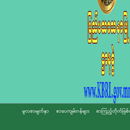
မူလစာမျက်နှာ
စာပေကျမ်းဂန်များ
စာကြည့်တိုက်ဖြစ်