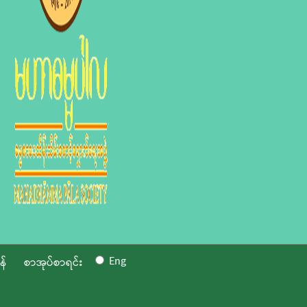
Eng
န်
စာအုပ်စာရင်း