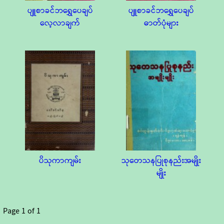
ပျူစာခင်ဘရွှေပေချပ်
ပျူစာခင်ဘရွှေပေချပ်
လေ့လာချက်
ဓာတ်ပုံများ
ပိသုကာကျမ်း
သုတေသနပြုစုနည်းအမျိုး
မျိုး
Page
1
of
1