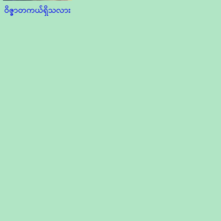
ဝိဇ္ဇာတကယ်ရှိသလား