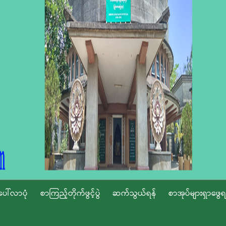
ပေါ်လာပုံ
စာကြည့်တိုက်ဖွင့်ပွဲ
ဆက်သွယ်ရန်
စာအုပ်များရှာဖွေရ