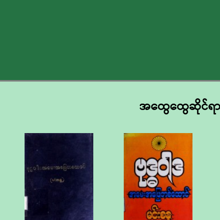
အထွေထွေဆိုင်ရာ