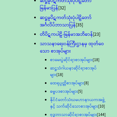
ဆဋ္ဌမူပိဋကတ်သုံးပုံပါဠိတော်
မြန်မာပြန်
[32]
ဆဋ္ဌမူပိဋကတ်သုံးပုံပါဠိတော်
အင်္ဂလိပ်ဘာသာပြန်
[35]
တိပိဋကပါဠိ-မြန်မာအဘိဓာန်
[23]
သာသနာရေး၀န်ကြီးဌာနမှ ထုတ်ဝေ
သော စာအုပ်များ
စာမေးပွဲဆိုင်ရာစာအုပ်များ
[18]
ဆဋ္ဌသံဂါယနာဆိုင်ရာစာအုပ်
များ
[18]
ထေရုပ္ပတ္တိစာအုပ်များ
[8]
ဓမ္မပဒစာအုပ်များ
[5]
နိုင်ငံတော်သံဃမဟာနာယကအဖွဲ့
နှင့် သက်ဆိုင်သောစာအုပ်များ
[10]
ဗုဒ္ဓဘာသာဆိုင်ရာစာအုပ်များ
[144]