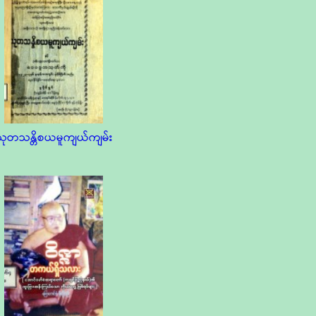
သုတသန္တိစယမူကျယ်ကျမ်း