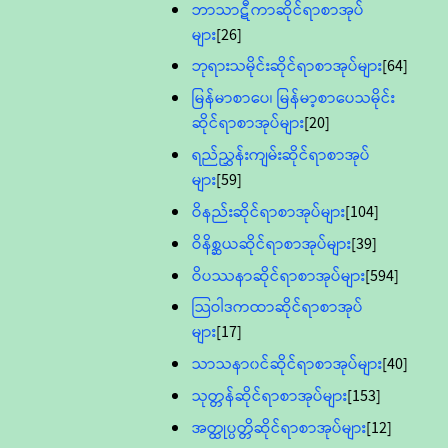
ဘာသာဋီကာဆိုင်ရာစာအုပ်
များ
[26]
ဘုရားသမိုင်းဆိုင်ရာစာအုပ်များ
[64]
မြန်မာစာပေ၊ မြန်မာ့စာပေသမိုင်း
ဆိုင်ရာစာအုပ်များ
[20]
ရည်ညွှန်းကျမ်းဆိုင်ရာစာအုပ်
များ
[59]
ဝိနည်းဆိုင်ရာစာအုပ်များ
[104]
ဝိနိစ္ဆယဆိုင်ရာစာအုပ်များ
[39]
ဝိပဿနာဆိုင်ရာစာအုပ်များ
[594]
သြဝါဒကထာဆိုင်ရာစာအုပ်
များ
[17]
သာသနာ၀င်ဆိုင်ရာစာအုပ်များ
[40]
သုတ္တန်ဆိုင်ရာစာအုပ်များ
[153]
အတ္ထုပ္ပတ္တိဆိုင်ရာစာအုပ်များ
[12]