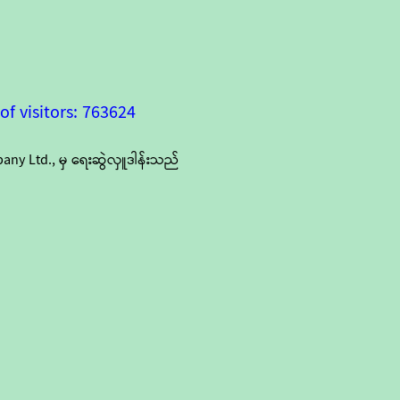
f visitors: 763624
y Ltd., မှ ရေးဆွဲလှူဒါန်းသည်