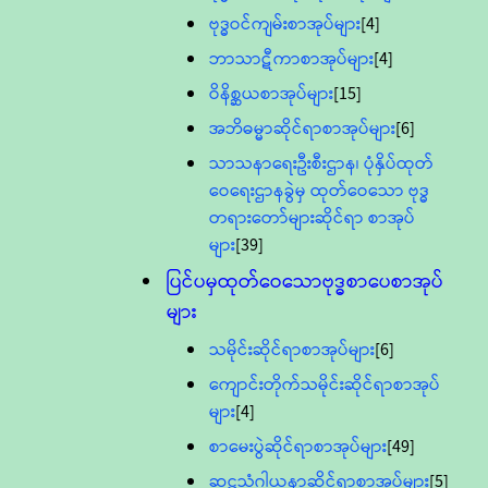
ဗုဒ္ဓဝင်ကျမ်းစာအုပ်များ
[4]
ဘာသာဋီကာစာအုပ်များ
[4]
ဝိနိစ္ဆယစာအုပ်များ
[15]
အဘိဓမ္မာဆိုင်ရာစာအုပ်များ
[6]
သာသနာရေးဦးစီးဌာန၊ ပုံနှိပ်ထုတ်
ဝေရေးဌာနခွဲမှ ထုတ်ဝေသော ဗုဒ္ဓ
တရားတော်များဆိုင်ရာ စာအုပ်
များ
[39]
ပြင်ပမှထုတ်ဝေသောဗုဒ္ဓစာပေစာအုပ်
များ
သမိုင်းဆိုင်ရာစာအုပ်များ
[6]
ကျောင်းတိုက်သမိုင်းဆိုင်ရာစာအုပ်
များ
[4]
စာမေးပွဲဆိုင်ရာစာအုပ်များ
[49]
ဆဋ္ဌသံဂါယနာဆိုင်ရာစာအုပ်များ
[5]