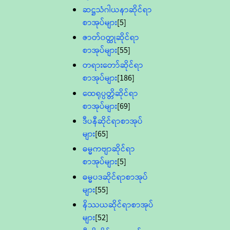
ဆဋ္ဌသံဂါယနာဆိုင်ရာ
စာအုပ်များ
[5]
ဇာတ်၀တ္ထုဆိုင်ရာ
စာအုပ်များ
[55]
တရားတော်ဆိုင်ရာ
စာအုပ်များ
[186]
ထေရုပ္ပတ္တိဆိုင်ရာ
စာအုပ်များ
[69]
ဒီပနီဆိုင်ရာစာအုပ်
များ
[65]
ဓမ္မကဗျာဆိုင်ရာ
စာအုပ်များ
[5]
ဓမ္မပဒဆိုင်ရာစာအုပ်
များ
[55]
နိဿယဆိုင်ရာစာအုပ်
များ
[52]