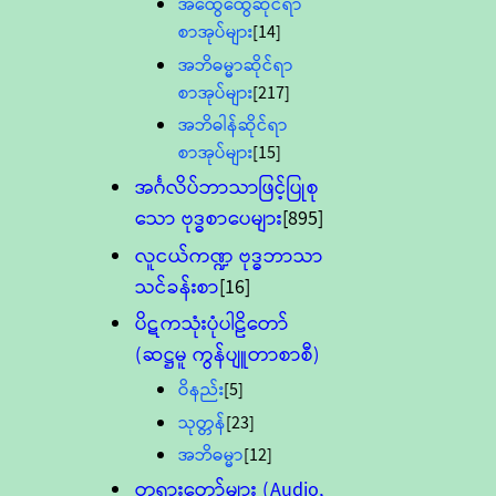
အထွေထွေဆိုင်ရာ
စာအုပ်များ
[14]
အဘိဓမ္မာဆိုင်ရာ
စာအုပ်များ
[217]
အဘိဓါန်ဆိုင်ရာ
စာအုပ်များ
[15]
အင်္ဂလိပ်ဘာသာဖြင့်ပြုစု
သော ဗုဒ္ဓစာပေများ
[895]
လူငယ်ကဏ္ဍ ဗုဒ္ဓဘာသာ
သင်ခန်းစာ
[16]
ပိဋကသုံးပုံပါဠိတော်
(ဆဋ္ဌမူ ကွန်ပျူတာစာစီ)
ဝိနည်း
[5]
သုတ္တန်
[23]
အဘိဓမ္မာ
[12]
တရားတော်များ (Audio,