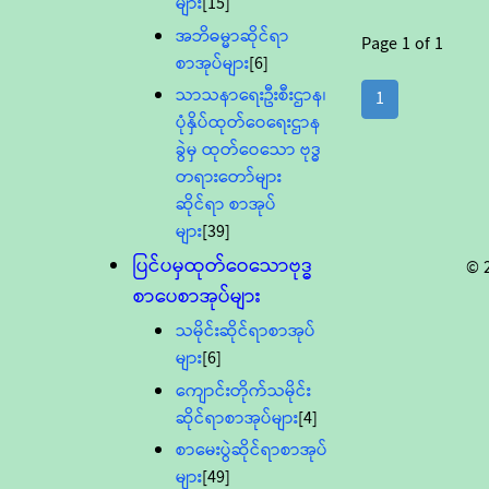
များ
[15]
အဘိဓမ္မာဆိုင်ရာ
Page
1
of
1
စာအုပ်များ
[6]
သာသနာရေးဦးစီးဌာန၊
1
ပုံနှိပ်ထုတ်ဝေရေးဌာန
ခွဲမှ ထုတ်ဝေသော ဗုဒ္ဓ
တရားတော်များ
ဆိုင်ရာ စာအုပ်
များ
[39]
ပြင်ပမှထုတ်ဝေသောဗုဒ္ဓ
© 
စာပေစာအုပ်များ
သမိုင်းဆိုင်ရာစာအုပ်
များ
[6]
ကျောင်းတိုက်သမိုင်း
ဆိုင်ရာစာအုပ်များ
[4]
စာမေးပွဲဆိုင်ရာစာအုပ်
များ
[49]