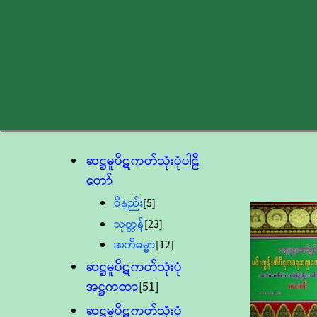
ဆဋ္ဌမူပိဋကတ်သုံးပုံပါဠိ
တော်
ဝိနည်း
[5]
သုတ္တန်
[23]
အဘိဓမ္မာ
[12]
ဆဋ္ဌမူပိဋကတ်သုံးပုံ
အဋ္ဌကထာ
[51]
ဆဋ္ဌမူပိဋကတ်သုံးပုံ