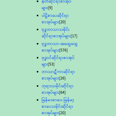
နီတိဆိုင်ရာစာအုပ်
များ
[9]
ပါဠိစာပေဆိုင်ရာ
စာအုပ်များ
[20]
ဗုဒ္ဓဘာသာသမိုင်း
ဆိုင်ရာစာအုပ်များ
[17]
ဗုဒ္ဓဘာသာ-အထွေထွေ
စာအုပ်များ
[576]
ဗုဒ္ဓဝင်ဆိုင်ရာစာအုပ်
များ
[53]
ဘာသာဋီကာဆိုင်ရာ
စာအုပ်များ
[26]
ဘုရားသမိုင်းဆိုင်ရာ
စာအုပ်များ
[64]
မြန်မာစာပေ၊ မြန်မာ့
စာပေသမိုင်းဆိုင်ရာ
စာအုပ်များ
[20]