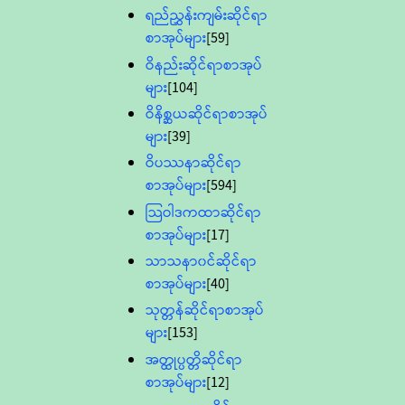
ရည်ညွှန်းကျမ်းဆိုင်ရာ
စာအုပ်များ
[59]
ဝိနည်းဆိုင်ရာစာအုပ်
များ
[104]
ဝိနိစ္ဆယဆိုင်ရာစာအုပ်
များ
[39]
ဝိပဿနာဆိုင်ရာ
စာအုပ်များ
[594]
သြဝါဒကထာဆိုင်ရာ
စာအုပ်များ
[17]
သာသနာ၀င်ဆိုင်ရာ
စာအုပ်များ
[40]
သုတ္တန်ဆိုင်ရာစာအုပ်
များ
[153]
အတ္ထုပ္ပတ္တိဆိုင်ရာ
စာအုပ်များ
[12]