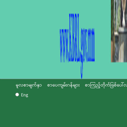
မူလစာမျက်နှာ
စာပေကျမ်းဂန်များ
စာကြည့်တိုက်ဖြစ်ပေါ်လ
Eng