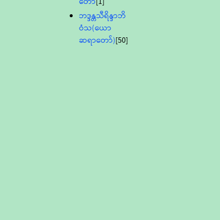
တော်
[1]
ဘဒ္ဒန္တသီရိန္ဒာဘိ
ဝံသ(ယော
ဆရာတော်)
[50]