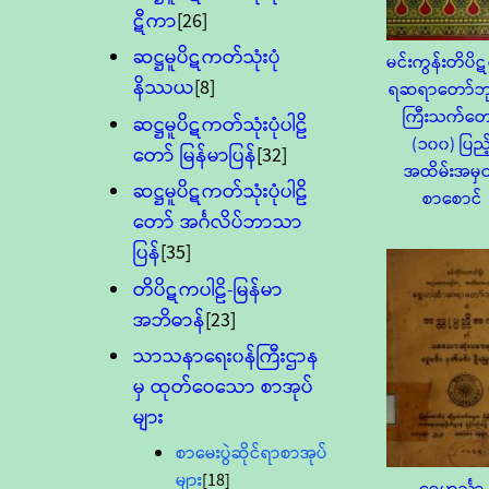
ဋီကာ
[26]
ဆဋ္ဌမူပိဋကတ်သုံးပုံ
မင်းကွန်းတိပ
နိဿယ
[8]
ရဆရာတော်ဘု
ကြီးသက်တေ
ဆဋ္ဌမူပိဋကတ်သုံးပုံပါဠိ
(၁၀၀) ပြည့
တော် မြန်မာပြန်
[32]
အထိမ်းအမှ
ဆဋ္ဌမူပိဋကတ်သုံးပုံပါဠိ
စာစောင်
တော် အင်္ဂလိပ်ဘာသာ
ပြန်
[35]
တိပိဋကပါဠိ-မြန်မာ
အဘိဓာန်
[23]
သာသနာရေး၀န်ကြီးဌာန
မှ ထုတ်ဝေသော စာအုပ်
များ
စာမေးပွဲဆိုင်ရာစာအုပ်
များ
[18]