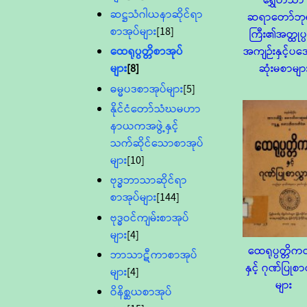
ရွှေဟင်္သာ
ဆဋ္ဌသံဂါယနာဆိုင်ရာ
ဆရာတော်ဘု
စာအုပ်များ
[18]
ကြီး၏အတ္ထုပ္ပတ
အကျဉ်းနှင့်ပ
ထေရုပ္ပတ္တိစာအုပ်
ဆုံးမစာမျာ
များ
[8]
ဓမ္မပဒစာအုပ်များ
[5]
နိုင်ငံတော်သံဃမဟာ
နာယကအဖွဲ့နှင့်
သက်ဆိုင်သောစာအုပ်
များ
[10]
ဗုဒ္ဓဘာသာဆိုင်ရာ
စာအုပ်များ
[144]
ဗုဒ္ဓဝင်ကျမ်းစာအုပ်
များ
[4]
ထေရုပ္ပတ္တိ
ဘာသာဋီကာစာအုပ်
နှင့် ဂုဏ်ပြုစာ
များ
[4]
များ
ဝိနိစ္ဆယစာအုပ်