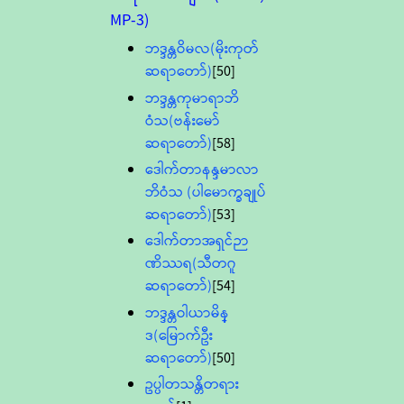
MP-3)
ဘဒ္ဒန္တဝိမလ(မိုးကုတ်
ဆရာတော်)
[50]
ဘဒ္ဒန္တကုမာရာဘိ
ဝံသ(ဗန်းမော်
ဆရာတော်)
[58]
ဒေါက်တာနန္ဒမာလာ
ဘိဝံသ (ပါမောက္ခချုပ်
ဆရာတော်)
[53]
ဒေါက်တာအရှင်ဉာ
ဏိဿရ(သီတဂူ
ဆရာတော်)
[54]
ဘဒ္ဒန္တဝါယာမိန္
ဒ(မြောက်ဦး
ဆရာတော်)
[50]
ဥပ္ပါတသန္တိတရား