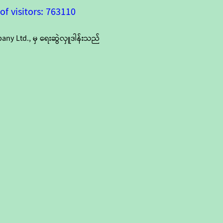
f visitors: 763110
y Ltd., မှ ရေးဆွဲလှူဒါန်းသည်