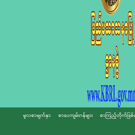
မူလစာမျက်နှာ
စာပေကျမ်းဂန်များ
စာကြည့်တိုက်ဖြစ်