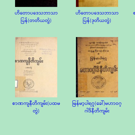
ဟိတောပဒေသဘာသာ
ဟိတောပဒေသဘာသာ
ပြန်(တတိယတွဲ)
ပြန်(ဒုတိယတွဲ)
စာဏကျနီတိကျမ်း(ပထမ
မြန်မာ့ပါရဂူ(ခေါ်)မဟာဝဂ္
တွဲ)
ဂါဒိနီတိကျမ်း