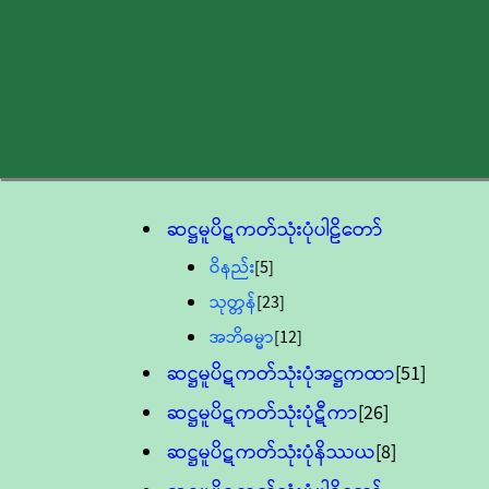
ဆဋ္ဌမူပိဋကတ်သုံးပုံပါဠိတော်
ဝိနည်း
[5]
သုတ္တန်
[23]
အဘိဓမ္မာ
[12]
ဆဋ္ဌမူပိဋကတ်သုံးပုံအဋ္ဌကထာ
[51]
ဆဋ္ဌမူပိဋကတ်သုံးပုံဋီကာ
[26]
ဆဋ္ဌမူပိဋကတ်သုံးပုံနိဿယ
[8]