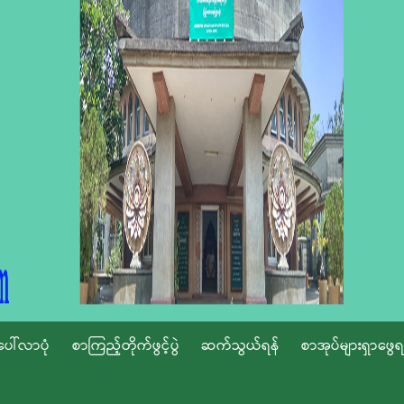
ပေါ်လာပုံ
စာကြည့်တိုက်ဖွင့်ပွဲ
ဆက်သွယ်ရန်
စာအုပ်များရှာဖွေရ