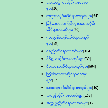
ဘာသာဋီကာဆိုင်ရာစာအုပ်
များ
[26]
ဘုရားသမိုင်းဆိုင်ရာစာအုပ်များ
[64]
မြန်မာစာပေ၊ မြန်မာ့စာပေသမိုင်း
ဆိုင်ရာစာအုပ်များ
[20]
ရည်ညွှန်းကျမ်းဆိုင်ရာစာအုပ်
များ
[59]
ဝိနည်းဆိုင်ရာစာအုပ်များ
[104]
ဝိနိစ္ဆယဆိုင်ရာစာအုပ်များ
[39]
ဝိပဿနာဆိုင်ရာစာအုပ်များ
[594]
သြဝါဒကထာဆိုင်ရာစာအုပ်
များ
[17]
သာသနာ၀င်ဆိုင်ရာစာအုပ်များ
[40]
သုတ္တန်ဆိုင်ရာစာအုပ်များ
[153]
အတ္ထုပ္ပတ္တိဆိုင်ရာစာအုပ်များ
[12]