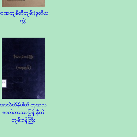
စာဏကျနီတိကျမ်း(ဒုတိယ
တွဲ)
အာသီတိနိပါတ် ကုဏလ
ဇာတ်ဘာသာပြန် နီတိ
ကျမ်းဂန်ကြီး