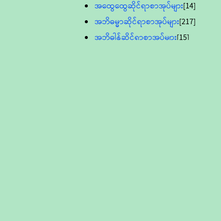
အထွေထွေဆိုင်ရာစာအုပ်များ
[14]
အဘိဓမ္မာဆိုင်ရာစာအုပ်များ
[217]
အဘိဓါန်ဆိုင်ရာစာအုပ်များ
[15]
အင်္ဂလိပ်ဘာသာဖြင့်ပြုစုသော ဗုဒ္ဓ
စာပေများ
[895]
လူငယ်ကဏ္ဍ ဗုဒ္ဓဘာသာ
သင်ခန်းစာ
[16]
ပိဋကသုံးပုံပါဠိတော် (ဆဋ္ဌမူ
ကွန်ပျူတာစာစီ)
ဝိနည်း
[5]
သုတ္တန်
[23]
အဘိဓမ္မာ
[12]
တရားတော်များ (Audio, MP-3)
ဘဒ္ဒန္တဝိမလ(မိုးကုတ်ဆရာတော်)