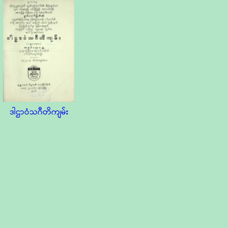
ဒါဌာဝံသဂီတိကျမ်း