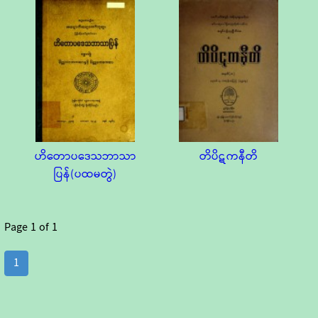
ဟိတောပဒေသဘာသာ
တိပိဋကနီတိ
ပြန်(ပထမတွဲ)
Page
1
of
1
1