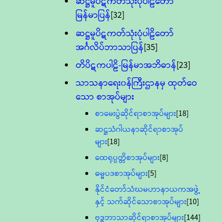
ဆဋ္ဌမူပိဋကတ်သုံးပုံပါဠိတော်
မြန်မာပြန်
[32]
ဆဋ္ဌမူပိဋကတ်သုံးပုံပါဠိတော်
အင်္ဂလိပ်ဘာသာပြန်
[35]
တိပိဋကပါဠိ-မြန်မာအဘိဓာန်
[23]
သာသနာရေး၀န်ကြီးဌာနမှ ထုတ်ဝေ
သော စာအုပ်များ
စာမေးပွဲဆိုင်ရာစာအုပ်များ
[18]
ဆဋ္ဌသံဂါယနာဆိုင်ရာစာအုပ်
များ
[18]
ထေရုပ္ပတ္တိစာအုပ်များ
[8]
ဓမ္မပဒစာအုပ်များ
[5]
နိုင်ငံတော်သံဃမဟာနာယကအဖွဲ့
နှင့် သက်ဆိုင်သောစာအုပ်များ
[10]
ဗုဒ္ဓဘာသာဆိုင်ရာစာအုပ်များ
[144]