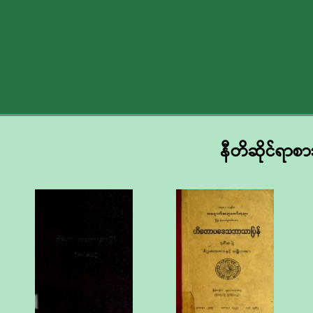
နီတိဆိုင်ရာစာ