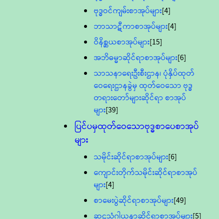
ဗုဒ္ဓဝင်ကျမ်းစာအုပ်များ
[4]
ဘာသာဋီကာစာအုပ်များ
[4]
ဝိနိစ္ဆယစာအုပ်များ
[15]
အဘိဓမ္မာဆိုင်ရာစာအုပ်များ
[6]
သာသနာရေးဦးစီးဌာန၊ ပုံနှိပ်ထုတ်
ဝေရေးဌာနခွဲမှ ထုတ်ဝေသော ဗုဒ္ဓ
တရားတော်များဆိုင်ရာ စာအုပ်
များ
[39]
ပြင်ပမှထုတ်ဝေသောဗုဒ္ဓစာပေစာအုပ်
များ
သမိုင်းဆိုင်ရာစာအုပ်များ
[6]
ကျောင်းတိုက်သမိုင်းဆိုင်ရာစာအုပ်
များ
[4]
စာမေးပွဲဆိုင်ရာစာအုပ်များ
[49]
ဆဋ္ဌသံဂါယနာဆိုင်ရာစာအုပ်များ
[5]