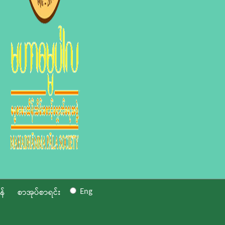
Eng
န်
စာအုပ်စာရင်း