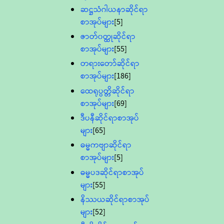
ဆဋ္ဌသံဂါယနာဆိုင်ရာ
စာအုပ်များ
[5]
ဇာတ်၀တ္ထုဆိုင်ရာ
စာအုပ်များ
[55]
တရားတော်ဆိုင်ရာ
စာအုပ်များ
[186]
ထေရုပ္ပတ္တိဆိုင်ရာ
စာအုပ်များ
[69]
ဒီပနီဆိုင်ရာစာအုပ်
များ
[65]
ဓမ္မကဗျာဆိုင်ရာ
စာအုပ်များ
[5]
ဓမ္မပဒဆိုင်ရာစာအုပ်
များ
[55]
နိဿယဆိုင်ရာစာအုပ်
များ
[52]