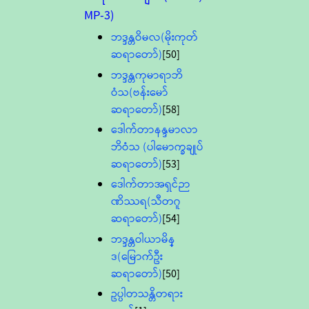
MP-3)
ဘဒ္ဒန္တဝိမလ(မိုးကုတ်
ဆရာတော်)
[50]
ဘဒ္ဒန္တကုမာရာဘိ
ဝံသ(ဗန်းမော်
ဆရာတော်)
[58]
ဒေါက်တာနန္ဒမာလာ
ဘိဝံသ (ပါမောက္ခချုပ်
ဆရာတော်)
[53]
ဒေါက်တာအရှင်ဉာ
ဏိဿရ(သီတဂူ
ဆရာတော်)
[54]
ဘဒ္ဒန္တဝါယာမိန္
ဒ(မြောက်ဦး
ဆရာတော်)
[50]
ဥပ္ပါတသန္တိတရား