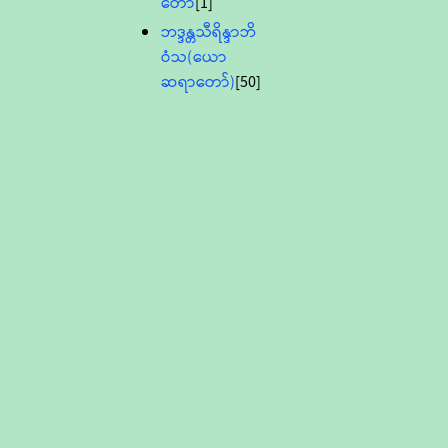
တော်
[1]
ဘဒ္ဒန္တသီရိန္ဒာဘိ
ဝံသ(ယော
ဆရာတော်)
[50]