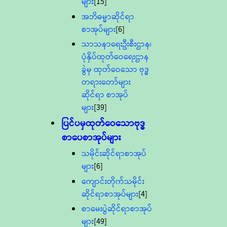
များ
[15]
အဘိဓမ္မာဆိုင်ရာ
စာအုပ်များ
[6]
သာသနာရေးဦးစီးဌာန၊
ပုံနှိပ်ထုတ်ဝေရေးဌာန
ခွဲမှ ထုတ်ဝေသော ဗုဒ္ဓ
တရားတော်များ
ဆိုင်ရာ စာအုပ်
များ
[39]
ပြင်ပမှထုတ်ဝေသောဗုဒ္ဓ
စာပေစာအုပ်များ
သမိုင်းဆိုင်ရာစာအုပ်
များ
[6]
ကျောင်းတိုက်သမိုင်း
ဆိုင်ရာစာအုပ်များ
[4]
စာမေးပွဲဆိုင်ရာစာအုပ်
များ
[49]