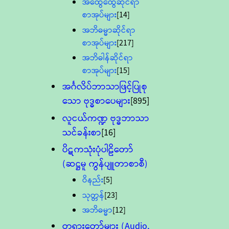
အထွေထွေဆိုင်ရာ
စာအုပ်များ
[14]
အဘိဓမ္မာဆိုင်ရာ
စာအုပ်များ
[217]
အဘိဓါန်ဆိုင်ရာ
စာအုပ်များ
[15]
အင်္ဂလိပ်ဘာသာဖြင့်ပြုစု
သော ဗုဒ္ဓစာပေများ
[895]
လူငယ်ကဏ္ဍ ဗုဒ္ဓဘာသာ
သင်ခန်းစာ
[16]
ပိဋကသုံးပုံပါဠိတော်
(ဆဋ္ဌမူ ကွန်ပျူတာစာစီ)
ဝိနည်း
[5]
သုတ္တန်
[23]
အဘိဓမ္မာ
[12]
တရားတော်များ (Audio,