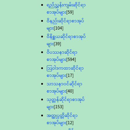
ရည်ညွှန်းကျမ်းဆိုင်ရာ
စာအုပ်များ
[59]
ဝိနည်းဆိုင်ရာစာအုပ်
များ
[104]
ဝိနိစ္ဆယဆိုင်ရာစာအုပ်
များ
[39]
ဝိပဿနာဆိုင်ရာ
စာအုပ်များ
[594]
သြဝါဒကထာဆိုင်ရာ
စာအုပ်များ
[17]
သာသနာ၀င်ဆိုင်ရာ
စာအုပ်များ
[40]
သုတ္တန်ဆိုင်ရာစာအုပ်
များ
[153]
အတ္ထုပ္ပတ္တိဆိုင်ရာ
စာအုပ်များ
[12]