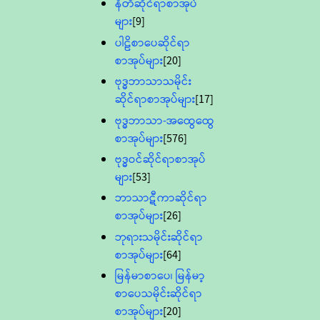
နီတိဆိုင်ရာစာအုပ်
များ
[9]
ပါဠိစာပေဆိုင်ရာ
စာအုပ်များ
[20]
ဗုဒ္ဓဘာသာသမိုင်း
ဆိုင်ရာစာအုပ်များ
[17]
ဗုဒ္ဓဘာသာ-အထွေထွေ
စာအုပ်များ
[576]
ဗုဒ္ဓဝင်ဆိုင်ရာစာအုပ်
များ
[53]
ဘာသာဋီကာဆိုင်ရာ
စာအုပ်များ
[26]
ဘုရားသမိုင်းဆိုင်ရာ
စာအုပ်များ
[64]
မြန်မာစာပေ၊ မြန်မာ့
စာပေသမိုင်းဆိုင်ရာ
စာအုပ်များ
[20]