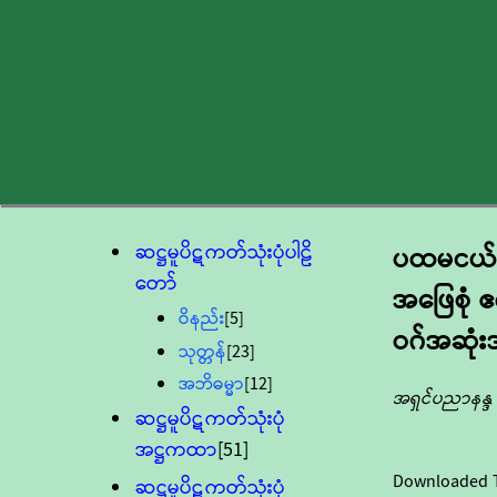
ဆဋ္ဌမူပိဋကတ်သုံးပုံပါဠိ
ပထမငယ်
တော်
အဖြေစုံ
ဝိနည်း
[5]
ဝဂ်အဆုံး
သုတ္တန်
[23]
အဘိဓမ္မာ
[12]
အရှင်ပညာနန္ဒ
ဆဋ္ဌမူပိဋကတ်သုံးပုံ
အဋ္ဌကထာ
[51]
Downloaded 
ဆဋ္ဌမူပိဋကတ်သုံးပုံ