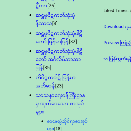
ဋီကာ
[26]
Liked Times:
ဆဋ္ဌမူပိဋကတ်သုံးပုံ
နိဿယ
[8]
Download ရယ
ဆဋ္ဌမူပိဋကတ်သုံးပုံပါဠိ
တော် မြန်မာပြန်
[32]
Preview ကြည့်
ဆဋ္ဌမူပိဋကတ်သုံးပုံပါဠိ
<< ပြန်ထွက်ရန
တော် အင်္ဂလိပ်ဘာသာ
ပြန်
[35]
တိပိဋကပါဠိ-မြန်မာ
အဘိဓာန်
[23]
သာသနာရေး၀န်ကြီးဌာန
မှ ထုတ်ဝေသော စာအုပ်
များ
စာမေးပွဲဆိုင်ရာစာအုပ်
များ
[18]