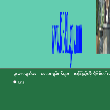
မူလစာမျက်နှာ
စာပေကျမ်းဂန်များ
စာကြည့်တိုက်ဖြစ်ပေါ်လ
Eng