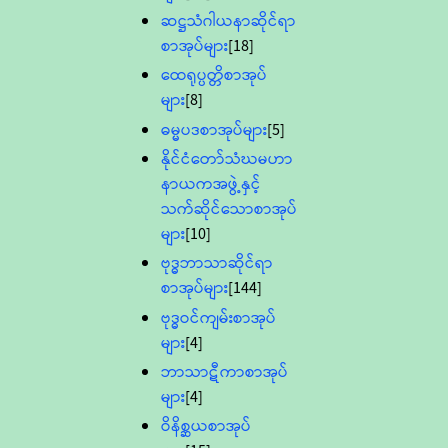
ဆဋ္ဌသံဂါယနာဆိုင်ရာ
စာအုပ်များ
[18]
ထေရုပ္ပတ္တိစာအုပ်
များ
[8]
ဓမ္မပဒစာအုပ်များ
[5]
နိုင်ငံတော်သံဃမဟာ
နာယကအဖွဲ့နှင့်
သက်ဆိုင်သောစာအုပ်
များ
[10]
ဗုဒ္ဓဘာသာဆိုင်ရာ
စာအုပ်များ
[144]
ဗုဒ္ဓဝင်ကျမ်းစာအုပ်
များ
[4]
ဘာသာဋီကာစာအုပ်
များ
[4]
ဝိနိစ္ဆယစာအုပ်