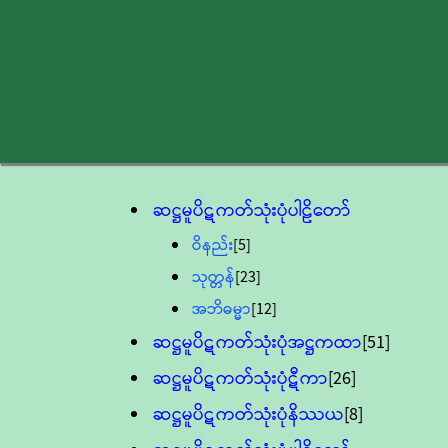
ဆဋ္ဌမူပိဋကတ်သုံးပုံပါဠိတော်
ဝိနည်း
[5]
သုတ္တန်
[23]
အဘိဓမ္မာ
[12]
ဆဋ္ဌမူပိဋကတ်သုံးပုံအဋ္ဌကထာ
[51]
ဆဋ္ဌမူပိဋကတ်သုံးပုံဋီကာ
[26]
ဆဋ္ဌမူပိဋကတ်သုံးပုံနိဿယ
[8]