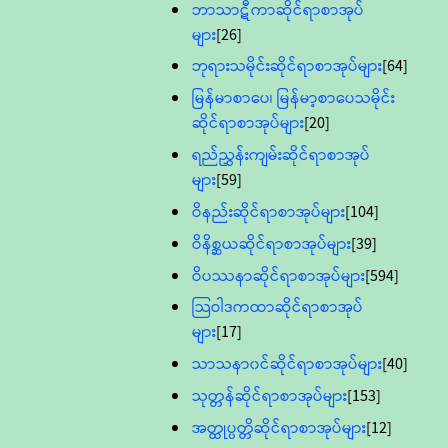
ဘာသာဋီကာဆိုင်ရာစာအုပ်
များ
[26]
ဘုရားသမိုင်းဆိုင်ရာစာအုပ်များ
[64]
မြန်မာစာပေ၊ မြန်မာ့စာပေသမိုင်း
ဆိုင်ရာစာအုပ်များ
[20]
ရည်ညွှန်းကျမ်းဆိုင်ရာစာအုပ်
များ
[59]
ဝိနည်းဆိုင်ရာစာအုပ်များ
[104]
ဝိနိစ္ဆယဆိုင်ရာစာအုပ်များ
[39]
ဝိပဿနာဆိုင်ရာစာအုပ်များ
[594]
သြဝါဒကထာဆိုင်ရာစာအုပ်
များ
[17]
သာသနာ၀င်ဆိုင်ရာစာအုပ်များ
[40]
သုတ္တန်ဆိုင်ရာစာအုပ်များ
[153]
အတ္ထုပ္ပတ္တိဆိုင်ရာစာအုပ်များ
[12]