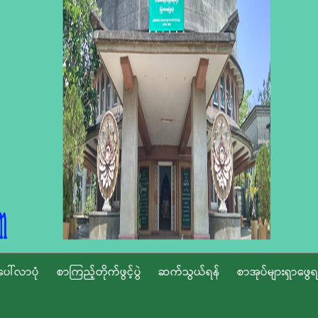
ပေါ်လာပုံ
စာကြည့်တိုက်ဖွင့်ပွဲ
ဆက်သွယ်ရန်
စာအုပ်များရှာဖွေရ