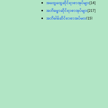
အထွေထွေဆိုင်ရာစာအုပ်များ
[14]
အဘိဓမ္မာဆိုင်ရာစာအုပ်များ
[217]
အဘိဓါန်ဆိုင်ရာစာအုပ်များ
[15]
အင်္ဂလိပ်ဘာသာဖြင့်ပြုစုသော ဗုဒ္ဓ
စာပေများ
[895]
လူငယ်ကဏ္ဍ ဗုဒ္ဓဘာသာ
သင်ခန်းစာ
[16]
ပိဋကသုံးပုံပါဠိတော် (ဆဋ္ဌမူ
ကွန်ပျူတာစာစီ)
ဝိနည်း
[5]
သုတ္တန်
[23]
အဘိဓမ္မာ
[12]
တရားတော်များ (Audio, MP-3)
ဘဒ္ဒန္တဝိမလ(မိုးကုတ်ဆရာတော်)