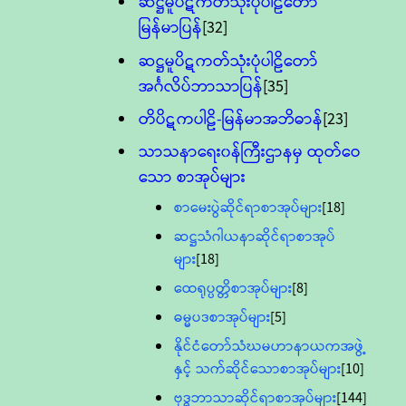
ဆဋ္ဌမူပိဋကတ်သုံးပုံပါဠိတော်
မြန်မာပြန်
[32]
ဆဋ္ဌမူပိဋကတ်သုံးပုံပါဠိတော်
အင်္ဂလိပ်ဘာသာပြန်
[35]
တိပိဋကပါဠိ-မြန်မာအဘိဓာန်
[23]
သာသနာရေး၀န်ကြီးဌာနမှ ထုတ်ဝေ
သော စာအုပ်များ
စာမေးပွဲဆိုင်ရာစာအုပ်များ
[18]
ဆဋ္ဌသံဂါယနာဆိုင်ရာစာအုပ်
များ
[18]
ထေရုပ္ပတ္တိစာအုပ်များ
[8]
ဓမ္မပဒစာအုပ်များ
[5]
နိုင်ငံတော်သံဃမဟာနာယကအဖွဲ့
နှင့် သက်ဆိုင်သောစာအုပ်များ
[10]
ဗုဒ္ဓဘာသာဆိုင်ရာစာအုပ်များ
[144]