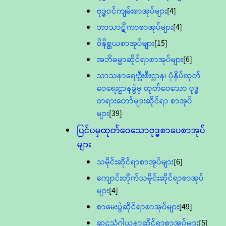
ဗုဒ္ဓဝင်ကျမ်းစာအုပ်များ
[4]
ဘာသာဋီကာစာအုပ်များ
[4]
ဝိနိစ္ဆယစာအုပ်များ
[15]
အဘိဓမ္မာဆိုင်ရာစာအုပ်များ
[6]
သာသနာရေးဦးစီးဌာန၊ ပုံနှိပ်ထုတ်
ဝေရေးဌာနခွဲမှ ထုတ်ဝေသော ဗုဒ္ဓ
တရားတော်များဆိုင်ရာ စာအုပ်
များ
[39]
ပြင်ပမှထုတ်ဝေသောဗုဒ္ဓစာပေစာအုပ်
များ
သမိုင်းဆိုင်ရာစာအုပ်များ
[6]
ကျောင်းတိုက်သမိုင်းဆိုင်ရာစာအုပ်
များ
[4]
စာမေးပွဲဆိုင်ရာစာအုပ်များ
[49]
ဆဋ္ဌသံဂါယနာဆိုင်ရာစာအုပ်များ
[5]