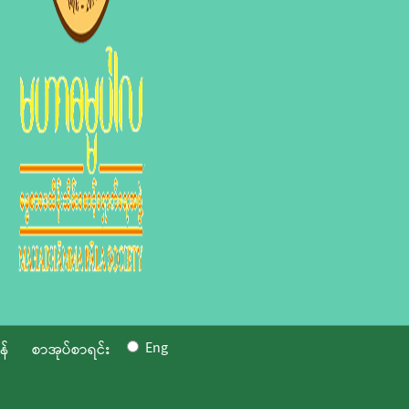
Eng
န်
စာအုပ်စာရင်း