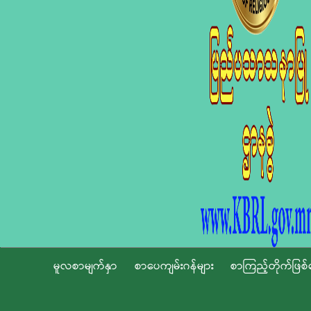
မူလစာမျက်နှာ
စာပေကျမ်းဂန်များ
စာကြည့်တိုက်ဖြစ်