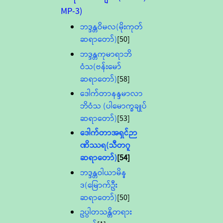
MP-3)
ဘဒ္ဒန္တဝိမလ(မိုးကုတ်
ဆရာတော်)
[50]
ဘဒ္ဒန္တကုမာရာဘိ
ဝံသ(ဗန်းမော်
ဆရာတော်)
[58]
ဒေါက်တာနန္ဒမာလာ
ဘိဝံသ (ပါမောက္ခချုပ်
ဆရာတော်)
[53]
ဒေါက်တာအရှင်ဉာ
ဏိဿရ(သီတဂူ
ဆရာတော်)
[54]
ဘဒ္ဒန္တဝါယာမိန္
ဒ(မြောက်ဦး
ဆရာတော်)
[50]
ဥပ္ပါတသန္တိတရား