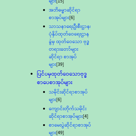
များ
[15]
အဘိဓမ္မာဆိုင်ရာ
စာအုပ်များ
[6]
သာသနာရေးဦးစီးဌာန၊
ပုံနှိပ်ထုတ်ဝေရေးဌာန
ခွဲမှ ထုတ်ဝေသော ဗုဒ္ဓ
တရားတော်များ
ဆိုင်ရာ စာအုပ်
များ
[39]
ပြင်ပမှထုတ်ဝေသောဗုဒ္ဓ
စာပေစာအုပ်များ
သမိုင်းဆိုင်ရာစာအုပ်
များ
[6]
ကျောင်းတိုက်သမိုင်း
ဆိုင်ရာစာအုပ်များ
[4]
စာမေးပွဲဆိုင်ရာစာအုပ်
များ
[49]