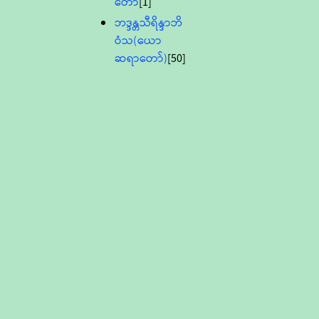
တော်
[1]
ဘဒ္ဒန္တသီရိန္ဒာဘိ
ဝံသ(ယော
ဆရာတော်)
[50]