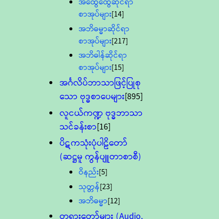
အထွေထွေဆိုင်ရာ
စာအုပ်များ
[14]
အဘိဓမ္မာဆိုင်ရာ
စာအုပ်များ
[217]
အဘိဓါန်ဆိုင်ရာ
စာအုပ်များ
[15]
အင်္ဂလိပ်ဘာသာဖြင့်ပြုစု
သော ဗုဒ္ဓစာပေများ
[895]
လူငယ်ကဏ္ဍ ဗုဒ္ဓဘာသာ
သင်ခန်းစာ
[16]
ပိဋကသုံးပုံပါဠိတော်
(ဆဋ္ဌမူ ကွန်ပျူတာစာစီ)
ဝိနည်း
[5]
သုတ္တန်
[23]
အဘိဓမ္မာ
[12]
တရားတော်များ (Audio,