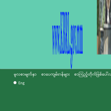
မူလစာမျက်နှာ
စာပေကျမ်းဂန်များ
စာကြည့်တိုက်ဖြစ်ပေါ်လ
Eng