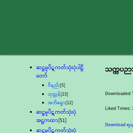
ဆဋ္ဌမူပိဋကတ်သုံးပုံပါဠိ
သက္ကပဉာသ
တော်
ဝိနည်း
[5]
Downloaded 
သုတ္တန်
[23]
အဘိဓမ္မာ
[12]
Liked Times:
ဆဋ္ဌမူပိဋကတ်သုံးပုံ
အဋ္ဌကထာ
[51]
Download ရယ
ဆဋ္ဌမူပိဋကတ်သုံးပုံ