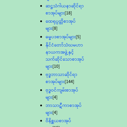
ဆဋ္ဌသံဂါယနာဆိုင်ရာ
စာအုပ်များ
[18]
ထေရုပ္ပတ္တိစာအုပ်
များ
[8]
ဓမ္မပဒစာအုပ်များ
[5]
နိုင်ငံတော်သံဃမဟာ
နာယကအဖွဲ့နှင့်
သက်ဆိုင်သောစာအုပ်
များ
[10]
ဗုဒ္ဓဘာသာဆိုင်ရာ
စာအုပ်များ
[144]
ဗုဒ္ဓဝင်ကျမ်းစာအုပ်
များ
[4]
ဘာသာဋီကာစာအုပ်
များ
[4]
ဝိနိစ္ဆယစာအုပ်