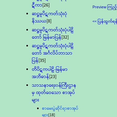
ဋီကာ
[26]
Preview ကြည့်
ဆဋ္ဌမူပိဋကတ်သုံးပုံ
နိဿယ
[8]
<< ပြန်ထွက်ရန
ဆဋ္ဌမူပိဋကတ်သုံးပုံပါဠိ
တော် မြန်မာပြန်
[32]
ဆဋ္ဌမူပိဋကတ်သုံးပုံပါဠိ
တော် အင်္ဂလိပ်ဘာသာ
ပြန်
[35]
တိပိဋကပါဠိ-မြန်မာ
အဘိဓာန်
[23]
သာသနာရေး၀န်ကြီးဌာန
မှ ထုတ်ဝေသော စာအုပ်
များ
စာမေးပွဲဆိုင်ရာစာအုပ်
များ
[18]