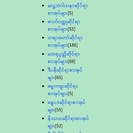
ဆဋ္ဌသံဂါယနာဆိုင်ရာ
စာအုပ်များ
[5]
ဇာတ်၀တ္ထုဆိုင်ရာ
စာအုပ်များ
[55]
တရားတော်ဆိုင်ရာ
စာအုပ်များ
[186]
ထေရုပ္ပတ္တိဆိုင်ရာ
စာအုပ်များ
[69]
ဒီပနီဆိုင်ရာစာအုပ်
များ
[65]
ဓမ္မကဗျာဆိုင်ရာ
စာအုပ်များ
[5]
ဓမ္မပဒဆိုင်ရာစာအုပ်
များ
[55]
နိဿယဆိုင်ရာစာအုပ်
များ
[52]