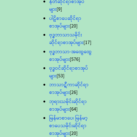
နီတိဆိုင်ရာစာအုပ်
များ
[9]
ပါဠိစာပေဆိုင်ရာ
စာအုပ်များ
[20]
ဗုဒ္ဓဘာသာသမိုင်း
ဆိုင်ရာစာအုပ်များ
[17]
ဗုဒ္ဓဘာသာ-အထွေထွေ
စာအုပ်များ
[576]
ဗုဒ္ဓဝင်ဆိုင်ရာစာအုပ်
များ
[53]
ဘာသာဋီကာဆိုင်ရာ
စာအုပ်များ
[26]
ဘုရားသမိုင်းဆိုင်ရာ
စာအုပ်များ
[64]
မြန်မာစာပေ၊ မြန်မာ့
စာပေသမိုင်းဆိုင်ရာ
စာအုပ်များ
[20]