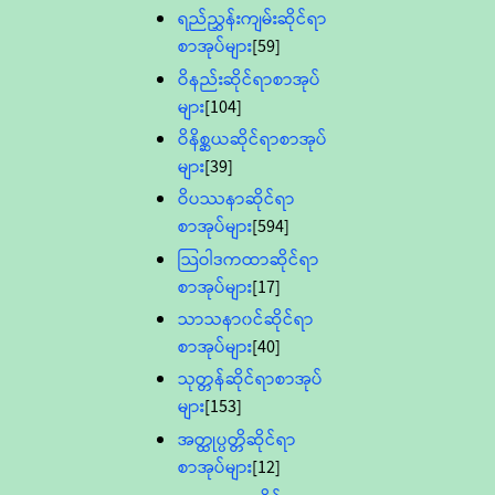
ရည်ညွှန်းကျမ်းဆိုင်ရာ
စာအုပ်များ
[59]
ဝိနည်းဆိုင်ရာစာအုပ်
များ
[104]
ဝိနိစ္ဆယဆိုင်ရာစာအုပ်
များ
[39]
ဝိပဿနာဆိုင်ရာ
စာအုပ်များ
[594]
သြဝါဒကထာဆိုင်ရာ
စာအုပ်များ
[17]
သာသနာ၀င်ဆိုင်ရာ
စာအုပ်များ
[40]
သုတ္တန်ဆိုင်ရာစာအုပ်
များ
[153]
အတ္ထုပ္ပတ္တိဆိုင်ရာ
စာအုပ်များ
[12]