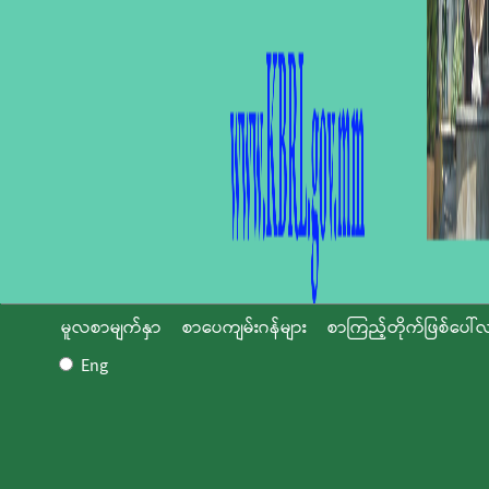
မူလစာမျက်နှာ
စာပေကျမ်းဂန်များ
စာကြည့်တိုက်ဖြစ်ပေါ်လ
Eng