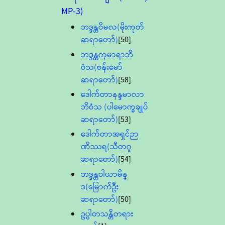
MP-3)
ဘဒ္ဒန္တဝိမလ(မိုးကုတ်
ဆရာတော်)
[50]
ဘဒ္ဒန္တကုမာရာဘိ
ဝံသ(ဗန်းမော်
ဆရာတော်)
[58]
ဒေါက်တာနန္ဒမာလာ
ဘိဝံသ (ပါမောက္ခချုပ်
ဆရာတော်)
[53]
ဒေါက်တာအရှင်ဉာ
ဏိဿရ(သီတဂူ
ဆရာတော်)
[54]
ဘဒ္ဒန္တဝါယာမိန္
ဒ(မြောက်ဦး
ဆရာတော်)
[50]
ဥပ္ပါတသန္တိတရား