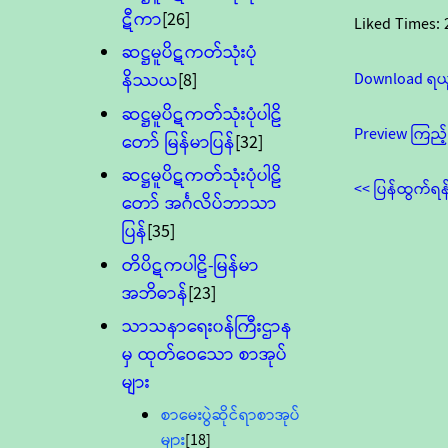
ဋီကာ
[26]
Liked Times:
ဆဋ္ဌမူပိဋကတ်သုံးပုံ
Download ရယ
နိဿယ
[8]
ဆဋ္ဌမူပိဋကတ်သုံးပုံပါဠိ
Preview ကြည့်
တော် မြန်မာပြန်
[32]
ဆဋ္ဌမူပိဋကတ်သုံးပုံပါဠိ
<< ပြန်ထွက်ရန
တော် အင်္ဂလိပ်ဘာသာ
ပြန်
[35]
တိပိဋကပါဠိ-မြန်မာ
အဘိဓာန်
[23]
သာသနာရေး၀န်ကြီးဌာန
မှ ထုတ်ဝေသော စာအုပ်
များ
စာမေးပွဲဆိုင်ရာစာအုပ်
များ
[18]