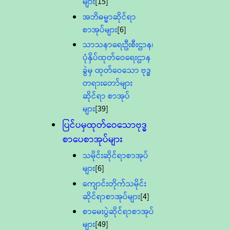
များ
[15]
အဘိဓမ္မာဆိုင်ရာ
စာအုပ်များ
[6]
သာသနာရေးဦးစီးဌာန၊
ပုံနှိပ်ထုတ်ဝေရေးဌာန
ခွဲမှ ထုတ်ဝေသော ဗုဒ္ဓ
တရားတော်များ
ဆိုင်ရာ စာအုပ်
များ
[39]
ပြင်ပမှထုတ်ဝေသောဗုဒ္ဓ
စာပေစာအုပ်များ
သမိုင်းဆိုင်ရာစာအုပ်
များ
[6]
ကျောင်းတိုက်သမိုင်း
ဆိုင်ရာစာအုပ်များ
[4]
စာမေးပွဲဆိုင်ရာစာအုပ်
များ
[49]