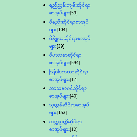
ရည်ညွှန်းကျမ်းဆိုင်ရာ
စာအုပ်များ
[59]
ဝိနည်းဆိုင်ရာစာအုပ်
များ
[104]
ဝိနိစ္ဆယဆိုင်ရာစာအုပ်
များ
[39]
ဝိပဿနာဆိုင်ရာ
စာအုပ်များ
[594]
သြဝါဒကထာဆိုင်ရာ
စာအုပ်များ
[17]
သာသနာ၀င်ဆိုင်ရာ
စာအုပ်များ
[40]
သုတ္တန်ဆိုင်ရာစာအုပ်
များ
[153]
အတ္ထုပ္ပတ္တိဆိုင်ရာ
စာအုပ်များ
[12]