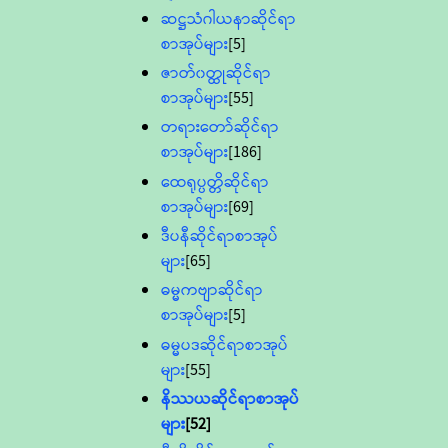
ဆဋ္ဌသံဂါယနာဆိုင်ရာ
စာအုပ်များ
[5]
ဇာတ်၀တ္ထုဆိုင်ရာ
စာအုပ်များ
[55]
တရားတော်ဆိုင်ရာ
စာအုပ်များ
[186]
ထေရုပ္ပတ္တိဆိုင်ရာ
စာအုပ်များ
[69]
ဒီပနီဆိုင်ရာစာအုပ်
များ
[65]
ဓမ္မကဗျာဆိုင်ရာ
စာအုပ်များ
[5]
ဓမ္မပဒဆိုင်ရာစာအုပ်
များ
[55]
နိဿယဆိုင်ရာစာအုပ်
များ
[52]