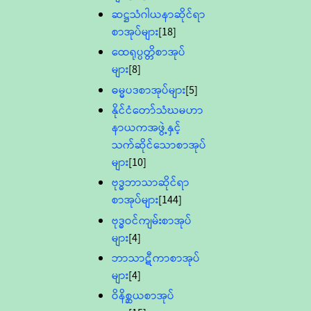
ဆဋ္ဌသံဂါယနာဆိုင်ရာ
စာအုပ်များ
[18]
ထေရုပ္ပတ္တိစာအုပ်
များ
[8]
ဓမ္မပဒစာအုပ်များ
[5]
နိုင်ငံတော်သံဃမဟာ
နာယကအဖွဲ့နှင့်
သက်ဆိုင်သောစာအုပ်
များ
[10]
ဗုဒ္ဓဘာသာဆိုင်ရာ
စာအုပ်များ
[144]
ဗုဒ္ဓဝင်ကျမ်းစာအုပ်
များ
[4]
ဘာသာဋီကာစာအုပ်
များ
[4]
ဝိနိစ္ဆယစာအုပ်