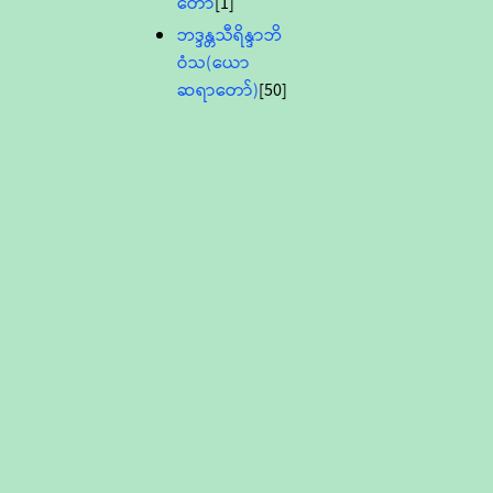
တော်
[1]
ဘဒ္ဒန္တသီရိန္ဒာဘိ
ဝံသ(ယော
ဆရာတော်)
[50]