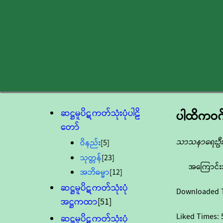
ဆဋ္ဌမူပိဋကတ်သုံးပုံပါဠိ
ပါထိကဝဂ်
တော်
သာသနာရေးဦးစ
ဝိနည်း
[5]
သုတ္တန်
[23]
အကြောင်း
အဘိဓမ္မာ
[12]
ဆဋ္ဌမူပိဋကတ်သုံးပုံ
Downloaded 
အဋ္ဌကထာ
[51]
Liked Times:
ဆဋ္ဌမူပိဋကတ်သုံးပုံ