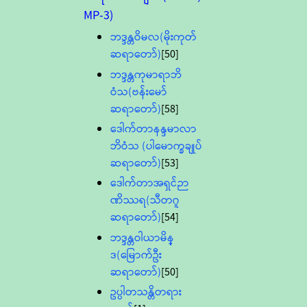
MP-3)
ဘဒ္ဒန္တဝိမလ(မိုးကုတ်
ဆရာတော်)
[50]
ဘဒ္ဒန္တကုမာရာဘိ
ဝံသ(ဗန်းမော်
ဆရာတော်)
[58]
ဒေါက်တာနန္ဒမာလာ
ဘိဝံသ (ပါမောက္ခချုပ်
ဆရာတော်)
[53]
ဒေါက်တာအရှင်ဉာ
ဏိဿရ(သီတဂူ
ဆရာတော်)
[54]
ဘဒ္ဒန္တဝါယာမိန္
ဒ(မြောက်ဦး
ဆရာတော်)
[50]
ဥပ္ပါတသန္တိတရား