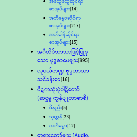
အထွေထွေဆိုင်ရာ
စာအုပ်များ
[14]
အဘိဓမ္မာဆိုင်ရာ
စာအုပ်များ
[217]
အဘိဓါန်ဆိုင်ရာ
စာအုပ်များ
[15]
အင်္ဂလိပ်ဘာသာဖြင့်ပြုစု
သော ဗုဒ္ဓစာပေများ
[895]
လူငယ်ကဏ္ဍ ဗုဒ္ဓဘာသာ
သင်ခန်းစာ
[16]
ပိဋကသုံးပုံပါဠိတော်
(ဆဋ္ဌမူ ကွန်ပျူတာစာစီ)
ဝိနည်း
[5]
သုတ္တန်
[23]
အဘိဓမ္မာ
[12]
တရားတော်များ (Audio,