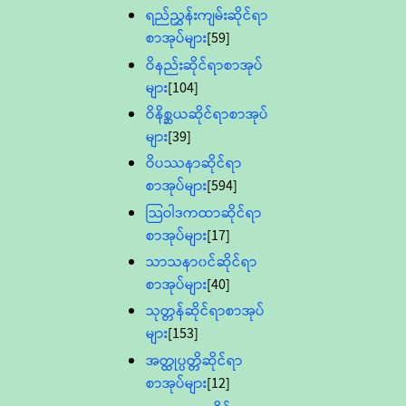
ရည်ညွှန်းကျမ်းဆိုင်ရာ
စာအုပ်များ
[59]
ဝိနည်းဆိုင်ရာစာအုပ်
များ
[104]
ဝိနိစ္ဆယဆိုင်ရာစာအုပ်
များ
[39]
ဝိပဿနာဆိုင်ရာ
စာအုပ်များ
[594]
သြဝါဒကထာဆိုင်ရာ
စာအုပ်များ
[17]
သာသနာ၀င်ဆိုင်ရာ
စာအုပ်များ
[40]
သုတ္တန်ဆိုင်ရာစာအုပ်
များ
[153]
အတ္ထုပ္ပတ္တိဆိုင်ရာ
စာအုပ်များ
[12]