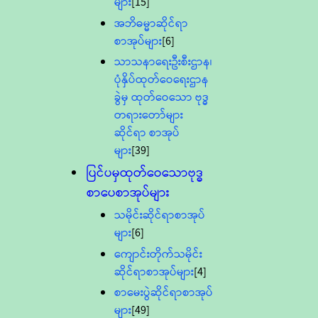
များ
[15]
အဘိဓမ္မာဆိုင်ရာ
စာအုပ်များ
[6]
သာသနာရေးဦးစီးဌာန၊
ပုံနှိပ်ထုတ်ဝေရေးဌာန
ခွဲမှ ထုတ်ဝေသော ဗုဒ္ဓ
တရားတော်များ
ဆိုင်ရာ စာအုပ်
များ
[39]
ပြင်ပမှထုတ်ဝေသောဗုဒ္ဓ
စာပေစာအုပ်များ
သမိုင်းဆိုင်ရာစာအုပ်
များ
[6]
ကျောင်းတိုက်သမိုင်း
ဆိုင်ရာစာအုပ်များ
[4]
စာမေးပွဲဆိုင်ရာစာအုပ်
များ
[49]