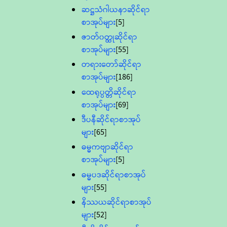
ဆဋ္ဌသံဂါယနာဆိုင်ရာ
စာအုပ်များ
[5]
ဇာတ်၀တ္ထုဆိုင်ရာ
စာအုပ်များ
[55]
တရားတော်ဆိုင်ရာ
စာအုပ်များ
[186]
ထေရုပ္ပတ္တိဆိုင်ရာ
စာအုပ်များ
[69]
ဒီပနီဆိုင်ရာစာအုပ်
များ
[65]
ဓမ္မကဗျာဆိုင်ရာ
စာအုပ်များ
[5]
ဓမ္မပဒဆိုင်ရာစာအုပ်
များ
[55]
နိဿယဆိုင်ရာစာအုပ်
များ
[52]