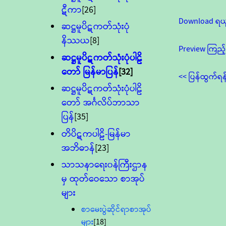
ဋီကာ
[26]
Download ရယ
ဆဋ္ဌမူပိဋကတ်သုံးပုံ
နိဿယ
[8]
Preview ကြည့်
ဆဋ္ဌမူပိဋကတ်သုံးပုံပါဠိ
တော် မြန်မာပြန်
[32]
<< ပြန်ထွက်ရန
ဆဋ္ဌမူပိဋကတ်သုံးပုံပါဠိ
တော် အင်္ဂလိပ်ဘာသာ
ပြန်
[35]
တိပိဋကပါဠိ-မြန်မာ
အဘိဓာန်
[23]
သာသနာရေး၀န်ကြီးဌာန
မှ ထုတ်ဝေသော စာအုပ်
များ
စာမေးပွဲဆိုင်ရာစာအုပ်
များ
[18]