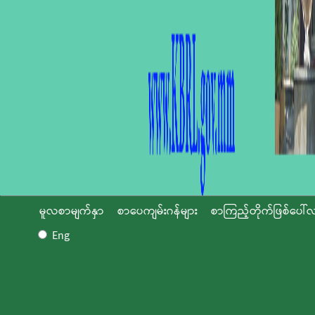
မူလစာမျက်နှာ
စာပေကျမ်းဂန်များ
စာကြည့်တိုက်ဖြစ်ပေါ်လ
Eng