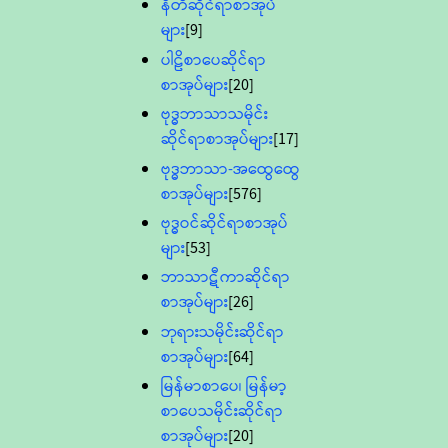
နီတိဆိုင်ရာစာအုပ်
များ
[9]
ပါဠိစာပေဆိုင်ရာ
စာအုပ်များ
[20]
ဗုဒ္ဓဘာသာသမိုင်း
ဆိုင်ရာစာအုပ်များ
[17]
ဗုဒ္ဓဘာသာ-အထွေထွေ
စာအုပ်များ
[576]
ဗုဒ္ဓဝင်ဆိုင်ရာစာအုပ်
များ
[53]
ဘာသာဋီကာဆိုင်ရာ
စာအုပ်များ
[26]
ဘုရားသမိုင်းဆိုင်ရာ
စာအုပ်များ
[64]
မြန်မာစာပေ၊ မြန်မာ့
စာပေသမိုင်းဆိုင်ရာ
စာအုပ်များ
[20]