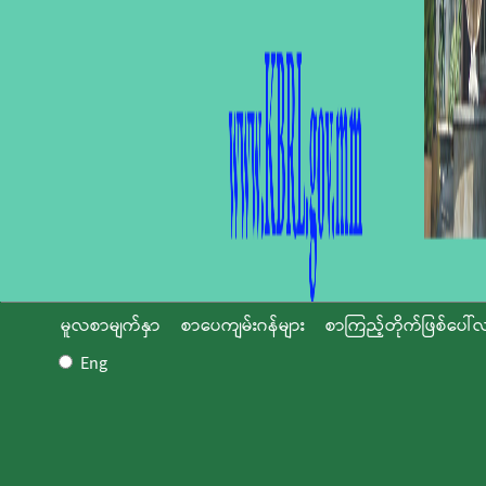
မူလစာမျက်နှာ
စာပေကျမ်းဂန်များ
စာကြည့်တိုက်ဖြစ်ပေါ်လ
Eng