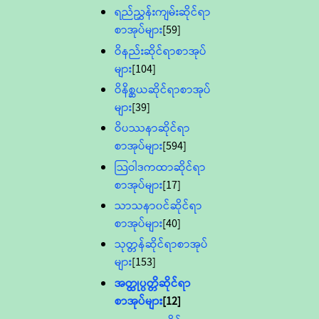
ရည်ညွှန်းကျမ်းဆိုင်ရာ
စာအုပ်များ
[59]
ဝိနည်းဆိုင်ရာစာအုပ်
များ
[104]
ဝိနိစ္ဆယဆိုင်ရာစာအုပ်
များ
[39]
ဝိပဿနာဆိုင်ရာ
စာအုပ်များ
[594]
သြဝါဒကထာဆိုင်ရာ
စာအုပ်များ
[17]
သာသနာ၀င်ဆိုင်ရာ
စာအုပ်များ
[40]
သုတ္တန်ဆိုင်ရာစာအုပ်
များ
[153]
အတ္ထုပ္ပတ္တိဆိုင်ရာ
စာအုပ်များ
[12]