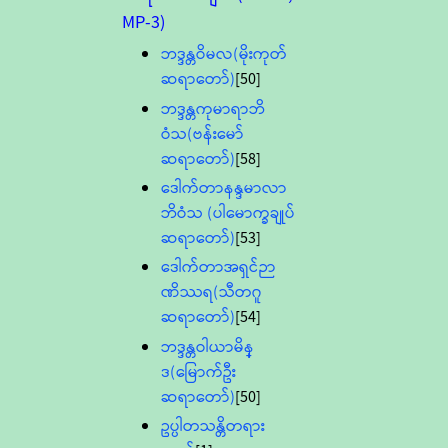
MP-3)
ဘဒ္ဒန္တဝိမလ(မိုးကုတ်
ဆရာတော်)
[50]
ဘဒ္ဒန္တကုမာရာဘိ
ဝံသ(ဗန်းမော်
ဆရာတော်)
[58]
ဒေါက်တာနန္ဒမာလာ
ဘိဝံသ (ပါမောက္ခချုပ်
ဆရာတော်)
[53]
ဒေါက်တာအရှင်ဉာ
ဏိဿရ(သီတဂူ
ဆရာတော်)
[54]
ဘဒ္ဒန္တဝါယာမိန္
ဒ(မြောက်ဦး
ဆရာတော်)
[50]
ဥပ္ပါတသန္တိတရား