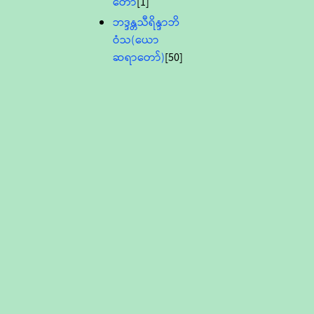
တော်
[1]
ဘဒ္ဒန္တသီရိန္ဒာဘိ
ဝံသ(ယော
ဆရာတော်)
[50]