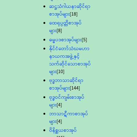
ဆဋ္ဌသံဂါယနာဆိုင်ရာ
စာအုပ်များ
[18]
ထေရုပ္ပတ္တိစာအုပ်
များ
[8]
ဓမ္မပဒစာအုပ်များ
[5]
နိုင်ငံတော်သံဃမဟာ
နာယကအဖွဲ့နှင့်
သက်ဆိုင်သောစာအုပ်
များ
[10]
ဗုဒ္ဓဘာသာဆိုင်ရာ
စာအုပ်များ
[144]
ဗုဒ္ဓဝင်ကျမ်းစာအုပ်
များ
[4]
ဘာသာဋီကာစာအုပ်
များ
[4]
ဝိနိစ္ဆယစာအုပ်