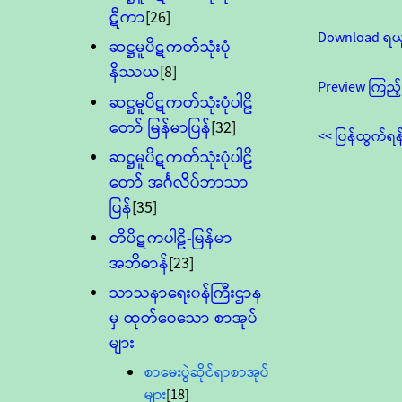
ဋီကာ
[26]
Download ရယ
ဆဋ္ဌမူပိဋကတ်သုံးပုံ
နိဿယ
[8]
Preview ကြည့်
ဆဋ္ဌမူပိဋကတ်သုံးပုံပါဠိ
တော် မြန်မာပြန်
[32]
<< ပြန်ထွက်ရန
ဆဋ္ဌမူပိဋကတ်သုံးပုံပါဠိ
တော် အင်္ဂလိပ်ဘာသာ
ပြန်
[35]
တိပိဋကပါဠိ-မြန်မာ
အဘိဓာန်
[23]
သာသနာရေး၀န်ကြီးဌာန
မှ ထုတ်ဝေသော စာအုပ်
များ
စာမေးပွဲဆိုင်ရာစာအုပ်
များ
[18]