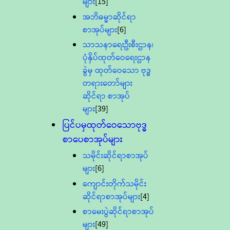
များ
[15]
အဘိဓမ္မာဆိုင်ရာ
စာအုပ်များ
[6]
သာသနာရေးဦးစီးဌာန၊
ပုံနှိပ်ထုတ်ဝေရေးဌာန
ခွဲမှ ထုတ်ဝေသော ဗုဒ္ဓ
တရားတော်များ
ဆိုင်ရာ စာအုပ်
များ
[39]
ပြင်ပမှထုတ်ဝေသောဗုဒ္ဓ
စာပေစာအုပ်များ
သမိုင်းဆိုင်ရာစာအုပ်
များ
[6]
ကျောင်းတိုက်သမိုင်း
ဆိုင်ရာစာအုပ်များ
[4]
စာမေးပွဲဆိုင်ရာစာအုပ်
များ
[49]