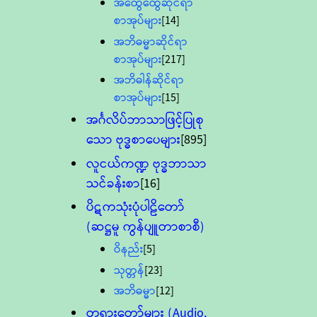
အထွေထွေဆိုင်ရာ
စာအုပ်များ
[14]
အဘိဓမ္မာဆိုင်ရာ
စာအုပ်များ
[217]
အဘိဓါန်ဆိုင်ရာ
စာအုပ်များ
[15]
အင်္ဂလိပ်ဘာသာဖြင့်ပြုစု
သော ဗုဒ္ဓစာပေများ
[895]
လူငယ်ကဏ္ဍ ဗုဒ္ဓဘာသာ
သင်ခန်းစာ
[16]
ပိဋကသုံးပုံပါဠိတော်
(ဆဋ္ဌမူ ကွန်ပျူတာစာစီ)
ဝိနည်း
[5]
သုတ္တန်
[23]
အဘိဓမ္မာ
[12]
တရားတော်များ (Audio,