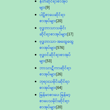
နီတိဆိုင်ရာစာအုပ်
များ
[9]
ပါဠိစာပေဆိုင်ရာ
စာအုပ်များ
[20]
ဗုဒ္ဓဘာသာသမိုင်း
ဆိုင်ရာစာအုပ်များ
[17]
ဗုဒ္ဓဘာသာ-အထွေထွေ
စာအုပ်များ
[576]
ဗုဒ္ဓဝင်ဆိုင်ရာစာအုပ်
များ
[53]
ဘာသာဋီကာဆိုင်ရာ
စာအုပ်များ
[26]
ဘုရားသမိုင်းဆိုင်ရာ
စာအုပ်များ
[64]
မြန်မာစာပေ၊ မြန်မာ့
စာပေသမိုင်းဆိုင်ရာ
စာအုပ်များ
[20]