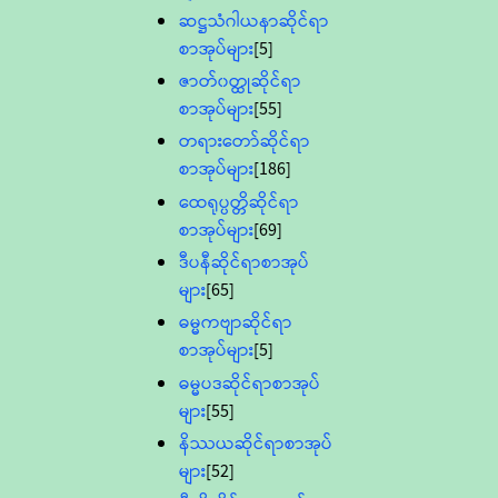
ဆဋ္ဌသံဂါယနာဆိုင်ရာ
စာအုပ်များ
[5]
ဇာတ်၀တ္ထုဆိုင်ရာ
စာအုပ်များ
[55]
တရားတော်ဆိုင်ရာ
စာအုပ်များ
[186]
ထေရုပ္ပတ္တိဆိုင်ရာ
စာအုပ်များ
[69]
ဒီပနီဆိုင်ရာစာအုပ်
များ
[65]
ဓမ္မကဗျာဆိုင်ရာ
စာအုပ်များ
[5]
ဓမ္မပဒဆိုင်ရာစာအုပ်
များ
[55]
နိဿယဆိုင်ရာစာအုပ်
များ
[52]