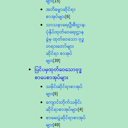
များ
[15]
အဘိဓမ္မာဆိုင်ရာ
စာအုပ်များ
[6]
သာသနာရေးဦးစီးဌာန၊
ပုံနှိပ်ထုတ်ဝေရေးဌာန
ခွဲမှ ထုတ်ဝေသော ဗုဒ္ဓ
တရားတော်များ
ဆိုင်ရာ စာအုပ်
များ
[39]
ပြင်ပမှထုတ်ဝေသောဗုဒ္ဓ
စာပေစာအုပ်များ
သမိုင်းဆိုင်ရာစာအုပ်
များ
[6]
ကျောင်းတိုက်သမိုင်း
ဆိုင်ရာစာအုပ်များ
[4]
စာမေးပွဲဆိုင်ရာစာအုပ်
များ
[49]