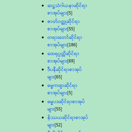
ဆဋ္ဌသံဂါယနာဆိုင်ရာ
စာအုပ်များ
[5]
ဇာတ်၀တ္ထုဆိုင်ရာ
စာအုပ်များ
[55]
တရားတော်ဆိုင်ရာ
စာအုပ်များ
[186]
ထေရုပ္ပတ္တိဆိုင်ရာ
စာအုပ်များ
[69]
ဒီပနီဆိုင်ရာစာအုပ်
များ
[65]
ဓမ္မကဗျာဆိုင်ရာ
စာအုပ်များ
[5]
ဓမ္မပဒဆိုင်ရာစာအုပ်
များ
[55]
နိဿယဆိုင်ရာစာအုပ်
များ
[52]