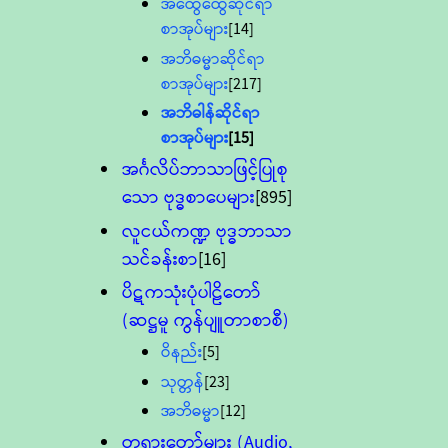
အထွေထွေဆိုင်ရာ
စာအုပ်များ
[14]
အဘိဓမ္မာဆိုင်ရာ
စာအုပ်များ
[217]
အဘိဓါန်ဆိုင်ရာ
စာအုပ်များ
[15]
အင်္ဂလိပ်ဘာသာဖြင့်ပြုစု
သော ဗုဒ္ဓစာပေများ
[895]
လူငယ်ကဏ္ဍ ဗုဒ္ဓဘာသာ
သင်ခန်းစာ
[16]
ပိဋကသုံးပုံပါဠိတော်
(ဆဋ္ဌမူ ကွန်ပျူတာစာစီ)
ဝိနည်း
[5]
သုတ္တန်
[23]
အဘိဓမ္မာ
[12]
တရားတော်များ (Audio,