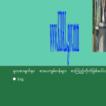
မူလစာမျက်နှာ
စာပေကျမ်းဂန်များ
စာကြည့်တိုက်ဖြစ်ပေါ်လ
Eng