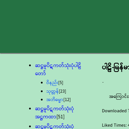
ဆဋ္ဌမူပိဋကတ်သုံးပုံပါဠိ
ပါဠိ-မြန
တော်
-
ဝိနည်း
[5]
သုတ္တန်
[23]
အကြောင်း
အဘိဓမ္မာ
[12]
ဆဋ္ဌမူပိဋကတ်သုံးပုံ
Downloaded 
အဋ္ဌကထာ
[51]
Liked Times:
ဆဋ္ဌမူပိဋကတ်သုံးပုံ