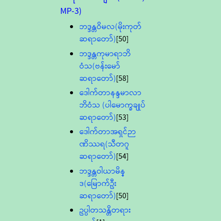
MP-3)
ဘဒ္ဒန္တဝိမလ(မိုးကုတ်
ဆရာတော်)
[50]
ဘဒ္ဒန္တကုမာရာဘိ
ဝံသ(ဗန်းမော်
ဆရာတော်)
[58]
ဒေါက်တာနန္ဒမာလာ
ဘိဝံသ (ပါမောက္ခချုပ်
ဆရာတော်)
[53]
ဒေါက်တာအရှင်ဉာ
ဏိဿရ(သီတဂူ
ဆရာတော်)
[54]
ဘဒ္ဒန္တဝါယာမိန္
ဒ(မြောက်ဦး
ဆရာတော်)
[50]
ဥပ္ပါတသန္တိတရား