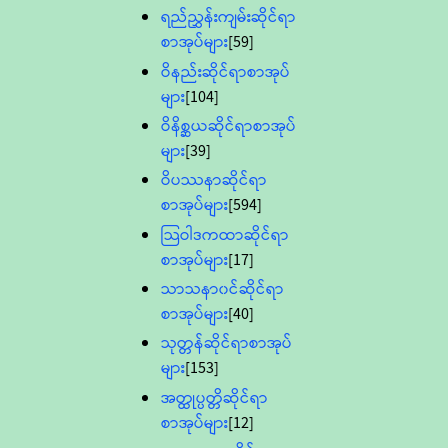
ရည်ညွှန်းကျမ်းဆိုင်ရာ
စာအုပ်များ
[59]
ဝိနည်းဆိုင်ရာစာအုပ်
များ
[104]
ဝိနိစ္ဆယဆိုင်ရာစာအုပ်
များ
[39]
ဝိပဿနာဆိုင်ရာ
စာအုပ်များ
[594]
သြဝါဒကထာဆိုင်ရာ
စာအုပ်များ
[17]
သာသနာ၀င်ဆိုင်ရာ
စာအုပ်များ
[40]
သုတ္တန်ဆိုင်ရာစာအုပ်
များ
[153]
အတ္ထုပ္ပတ္တိဆိုင်ရာ
စာအုပ်များ
[12]