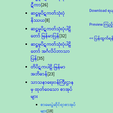
ဋီကာ
[26]
Download ရယ
ဆဋ္ဌမူပိဋကတ်သုံးပုံ
နိဿယ
[8]
Preview ကြည့်
ဆဋ္ဌမူပိဋကတ်သုံးပုံပါဠိ
တော် မြန်မာပြန်
[32]
<< ပြန်ထွက်ရန
ဆဋ္ဌမူပိဋကတ်သုံးပုံပါဠိ
တော် အင်္ဂလိပ်ဘာသာ
ပြန်
[35]
တိပိဋကပါဠိ-မြန်မာ
အဘိဓာန်
[23]
သာသနာရေး၀န်ကြီးဌာန
မှ ထုတ်ဝေသော စာအုပ်
များ
စာမေးပွဲဆိုင်ရာစာအုပ်
များ
[18]