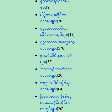
နီတိဆိုင်ရာစာအုပ်
များ
[9]
ပါဠိစာပေဆိုင်ရာ
စာအုပ်များ
[20]
ဗုဒ္ဓဘာသာသမိုင်း
ဆိုင်ရာစာအုပ်များ
[17]
ဗုဒ္ဓဘာသာ-အထွေထွေ
စာအုပ်များ
[576]
ဗုဒ္ဓဝင်ဆိုင်ရာစာအုပ်
များ
[53]
ဘာသာဋီကာဆိုင်ရာ
စာအုပ်များ
[26]
ဘုရားသမိုင်းဆိုင်ရာ
စာအုပ်များ
[64]
မြန်မာစာပေ၊ မြန်မာ့
စာပေသမိုင်းဆိုင်ရာ
စာအုပ်များ
[20]