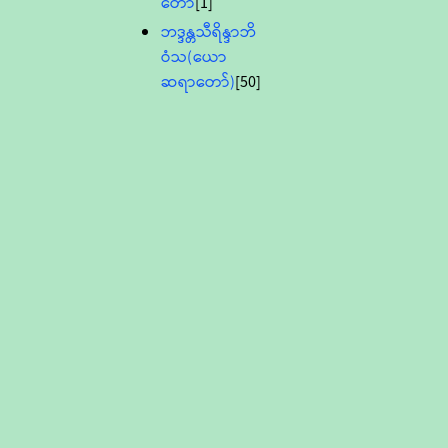
တော်
[1]
ဘဒ္ဒန္တသီရိန္ဒာဘိ
ဝံသ(ယော
ဆရာတော်)
[50]