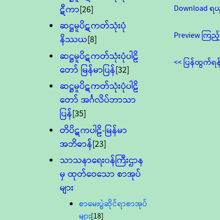
Download ရယ
ဋီကာ
[26]
ဆဋ္ဌမူပိဋကတ်သုံးပုံ
Preview ကြည့်
နိဿယ
[8]
ဆဋ္ဌမူပိဋကတ်သုံးပုံပါဠိ
<< ပြန်ထွက်ရန
တော် မြန်မာပြန်
[32]
ဆဋ္ဌမူပိဋကတ်သုံးပုံပါဠိ
တော် အင်္ဂလိပ်ဘာသာ
ပြန်
[35]
တိပိဋကပါဠိ-မြန်မာ
အဘိဓာန်
[23]
သာသနာရေး၀န်ကြီးဌာန
မှ ထုတ်ဝေသော စာအုပ်
များ
စာမေးပွဲဆိုင်ရာစာအုပ်
များ
[18]