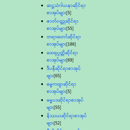
ဆဋ္ဌသံဂါယနာဆိုင်ရာ
စာအုပ်များ
[5]
ဇာတ်၀တ္ထုဆိုင်ရာ
စာအုပ်များ
[55]
တရားတော်ဆိုင်ရာ
စာအုပ်များ
[186]
ထေရုပ္ပတ္တိဆိုင်ရာ
စာအုပ်များ
[69]
ဒီပနီဆိုင်ရာစာအုပ်
များ
[65]
ဓမ္မကဗျာဆိုင်ရာ
စာအုပ်များ
[5]
ဓမ္မပဒဆိုင်ရာစာအုပ်
များ
[55]
နိဿယဆိုင်ရာစာအုပ်
များ
[52]