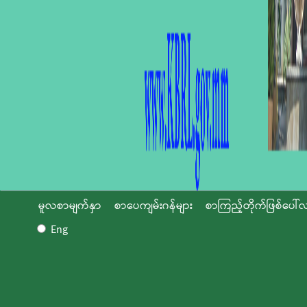
မူလစာမျက်နှာ
စာပေကျမ်းဂန်များ
စာကြည့်တိုက်ဖြစ်ပေါ်လ
Eng