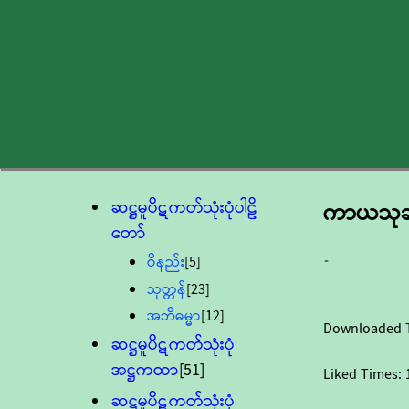
ဆဋ္ဌမူပိဋကတ်သုံးပုံပါဠိ
ကာယသုခဆ
တော်
-
ဝိနည်း
[5]
သုတ္တန်
[23]
အဘိဓမ္မာ
[12]
Downloaded 
ဆဋ္ဌမူပိဋကတ်သုံးပုံ
အဋ္ဌကထာ
[51]
Liked Times:
ဆဋ္ဌမူပိဋကတ်သုံးပုံ