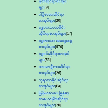
နီတိဆိုင်ရာစာအုပ်
များ
[9]
ပါဠိစာပေဆိုင်ရာ
စာအုပ်များ
[20]
ဗုဒ္ဓဘာသာသမိုင်း
ဆိုင်ရာစာအုပ်များ
[17]
ဗုဒ္ဓဘာသာ-အထွေထွေ
စာအုပ်များ
[576]
ဗုဒ္ဓဝင်ဆိုင်ရာစာအုပ်
များ
[53]
ဘာသာဋီကာဆိုင်ရာ
စာအုပ်များ
[26]
ဘုရားသမိုင်းဆိုင်ရာ
စာအုပ်များ
[64]
မြန်မာစာပေ၊ မြန်မာ့
စာပေသမိုင်းဆိုင်ရာ
စာအုပ်များ
[20]