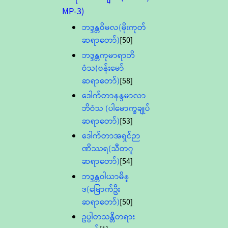
MP-3)
ဘဒ္ဒန္တဝိမလ(မိုးကုတ်
ဆရာတော်)
[50]
ဘဒ္ဒန္တကုမာရာဘိ
ဝံသ(ဗန်းမော်
ဆရာတော်)
[58]
ဒေါက်တာနန္ဒမာလာ
ဘိဝံသ (ပါမောက္ခချုပ်
ဆရာတော်)
[53]
ဒေါက်တာအရှင်ဉာ
ဏိဿရ(သီတဂူ
ဆရာတော်)
[54]
ဘဒ္ဒန္တဝါယာမိန္
ဒ(မြောက်ဦး
ဆရာတော်)
[50]
ဥပ္ပါတသန္တိတရား