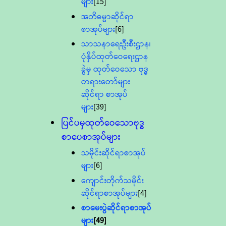
များ
[15]
အဘိဓမ္မာဆိုင်ရာ
စာအုပ်များ
[6]
သာသနာရေးဦးစီးဌာန၊
ပုံနှိပ်ထုတ်ဝေရေးဌာန
ခွဲမှ ထုတ်ဝေသော ဗုဒ္ဓ
တရားတော်များ
ဆိုင်ရာ စာအုပ်
များ
[39]
ပြင်ပမှထုတ်ဝေသောဗုဒ္ဓ
စာပေစာအုပ်များ
သမိုင်းဆိုင်ရာစာအုပ်
များ
[6]
ကျောင်းတိုက်သမိုင်း
ဆိုင်ရာစာအုပ်များ
[4]
စာမေးပွဲဆိုင်ရာစာအုပ်
များ
[49]