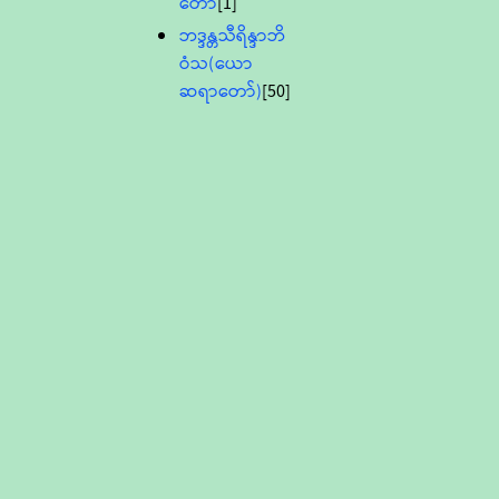
တော်
[1]
ဘဒ္ဒန္တသီရိန္ဒာဘိ
ဝံသ(ယော
ဆရာတော်)
[50]