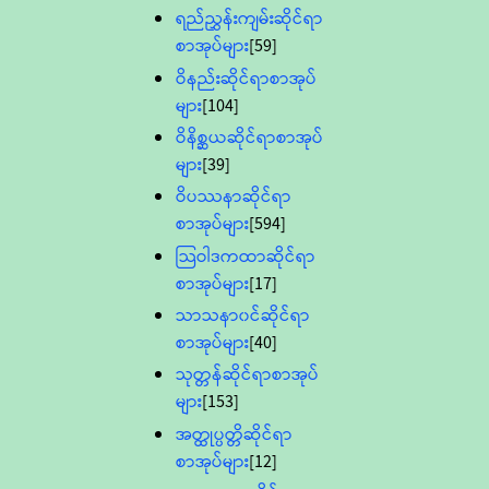
ရည်ညွှန်းကျမ်းဆိုင်ရာ
စာအုပ်များ
[59]
ဝိနည်းဆိုင်ရာစာအုပ်
များ
[104]
ဝိနိစ္ဆယဆိုင်ရာစာအုပ်
များ
[39]
ဝိပဿနာဆိုင်ရာ
စာအုပ်များ
[594]
သြဝါဒကထာဆိုင်ရာ
စာအုပ်များ
[17]
သာသနာ၀င်ဆိုင်ရာ
စာအုပ်များ
[40]
သုတ္တန်ဆိုင်ရာစာအုပ်
များ
[153]
အတ္ထုပ္ပတ္တိဆိုင်ရာ
စာအုပ်များ
[12]