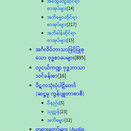
အထွေထွေဆိုင်ရာ
စာအုပ်များ
[14]
အဘိဓမ္မာဆိုင်ရာ
စာအုပ်များ
[217]
အဘိဓါန်ဆိုင်ရာ
စာအုပ်များ
[15]
အင်္ဂလိပ်ဘာသာဖြင့်ပြုစု
သော ဗုဒ္ဓစာပေများ
[895]
လူငယ်ကဏ္ဍ ဗုဒ္ဓဘာသာ
သင်ခန်းစာ
[16]
ပိဋကသုံးပုံပါဠိတော်
(ဆဋ္ဌမူ ကွန်ပျူတာစာစီ)
ဝိနည်း
[5]
သုတ္တန်
[23]
အဘိဓမ္မာ
[12]
တရားတော်များ (Audio,