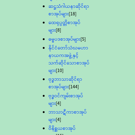
ဆဋ္ဌသံဂါယနာဆိုင်ရာ
စာအုပ်များ
[18]
ထေရုပ္ပတ္တိစာအုပ်
များ
[8]
ဓမ္မပဒစာအုပ်များ
[5]
နိုင်ငံတော်သံဃမဟာ
နာယကအဖွဲ့နှင့်
သက်ဆိုင်သောစာအုပ်
များ
[10]
ဗုဒ္ဓဘာသာဆိုင်ရာ
စာအုပ်များ
[144]
ဗုဒ္ဓဝင်ကျမ်းစာအုပ်
များ
[4]
ဘာသာဋီကာစာအုပ်
များ
[4]
ဝိနိစ္ဆယစာအုပ်