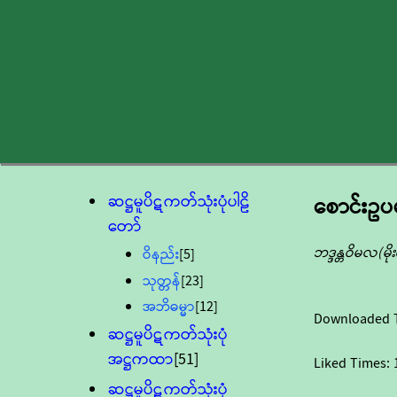
ဆဋ္ဌမူပိဋကတ်သုံးပုံပါဠိ
စောင်းဥ
တော်
ဘဒ္ဒန္တဝိမလ(မ
ဝိနည်း
[5]
သုတ္တန်
[23]
အဘိဓမ္မာ
[12]
Downloaded 
ဆဋ္ဌမူပိဋကတ်သုံးပုံ
အဋ္ဌကထာ
[51]
Liked Times:
ဆဋ္ဌမူပိဋကတ်သုံးပုံ