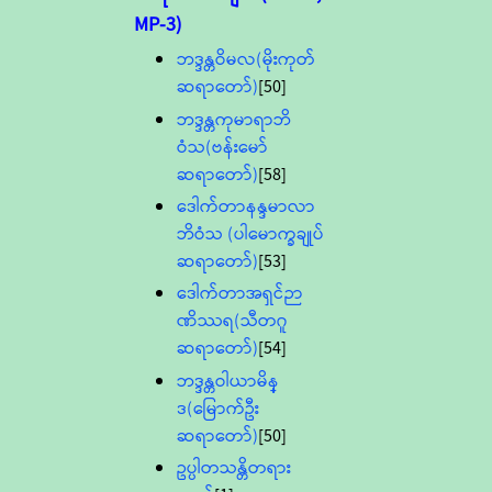
MP-3)
ဘဒ္ဒန္တဝိမလ(မိုးကုတ်
ဆရာတော်)
[50]
ဘဒ္ဒန္တကုမာရာဘိ
ဝံသ(ဗန်းမော်
ဆရာတော်)
[58]
ဒေါက်တာနန္ဒမာလာ
ဘိဝံသ (ပါမောက္ခချုပ်
ဆရာတော်)
[53]
ဒေါက်တာအရှင်ဉာ
ဏိဿရ(သီတဂူ
ဆရာတော်)
[54]
ဘဒ္ဒန္တဝါယာမိန္
ဒ(မြောက်ဦး
ဆရာတော်)
[50]
ဥပ္ပါတသန္တိတရား