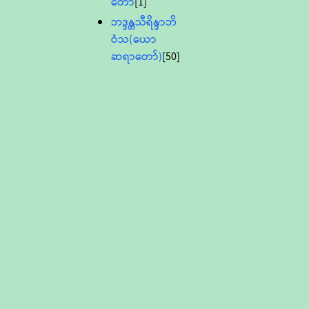
တော်
[1]
ဘဒ္ဒန္တသီရိန္ဒာဘိ
ဝံသ(ယော
ဆရာတော်)
[50]