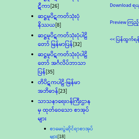
Download ရယ
ဋီကာ
[26]
ဆဋ္ဌမူပိဋကတ်သုံးပုံ
Preview ကြည့်
နိဿယ
[8]
ဆဋ္ဌမူပိဋကတ်သုံးပုံပါဠိ
<< ပြန်ထွက်ရန
တော် မြန်မာပြန်
[32]
ဆဋ္ဌမူပိဋကတ်သုံးပုံပါဠိ
တော် အင်္ဂလိပ်ဘာသာ
ပြန်
[35]
တိပိဋကပါဠိ-မြန်မာ
အဘိဓာန်
[23]
သာသနာရေး၀န်ကြီးဌာန
မှ ထုတ်ဝေသော စာအုပ်
များ
စာမေးပွဲဆိုင်ရာစာအုပ်
များ
[18]