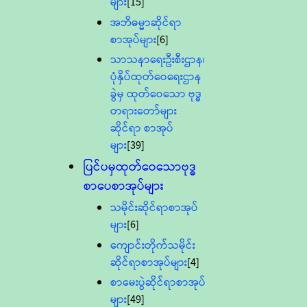
များ
[15]
အဘိဓမ္မာဆိုင်ရာ
စာအုပ်များ
[6]
သာသနာရေးဦးစီးဌာန၊
ပုံနှိပ်ထုတ်ဝေရေးဌာန
ခွဲမှ ထုတ်ဝေသော ဗုဒ္ဓ
တရားတော်များ
ဆိုင်ရာ စာအုပ်
များ
[39]
ပြင်ပမှထုတ်ဝေသောဗုဒ္ဓ
စာပေစာအုပ်များ
သမိုင်းဆိုင်ရာစာအုပ်
များ
[6]
ကျောင်းတိုက်သမိုင်း
ဆိုင်ရာစာအုပ်များ
[4]
စာမေးပွဲဆိုင်ရာစာအုပ်
များ
[49]