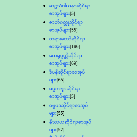
ဆဋ္ဌသံဂါယနာဆိုင်ရာ
စာအုပ်များ
[5]
ဇာတ်၀တ္ထုဆိုင်ရာ
စာအုပ်များ
[55]
တရားတော်ဆိုင်ရာ
စာအုပ်များ
[186]
ထေရုပ္ပတ္တိဆိုင်ရာ
စာအုပ်များ
[69]
ဒီပနီဆိုင်ရာစာအုပ်
များ
[65]
ဓမ္မကဗျာဆိုင်ရာ
စာအုပ်များ
[5]
ဓမ္မပဒဆိုင်ရာစာအုပ်
များ
[55]
နိဿယဆိုင်ရာစာအုပ်
များ
[52]