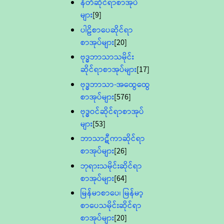
နီတိဆိုင်ရာစာအုပ်
များ
[9]
ပါဠိစာပေဆိုင်ရာ
စာအုပ်များ
[20]
ဗုဒ္ဓဘာသာသမိုင်း
ဆိုင်ရာစာအုပ်များ
[17]
ဗုဒ္ဓဘာသာ-အထွေထွေ
စာအုပ်များ
[576]
ဗုဒ္ဓဝင်ဆိုင်ရာစာအုပ်
များ
[53]
ဘာသာဋီကာဆိုင်ရာ
စာအုပ်များ
[26]
ဘုရားသမိုင်းဆိုင်ရာ
စာအုပ်များ
[64]
မြန်မာစာပေ၊ မြန်မာ့
စာပေသမိုင်းဆိုင်ရာ
စာအုပ်များ
[20]