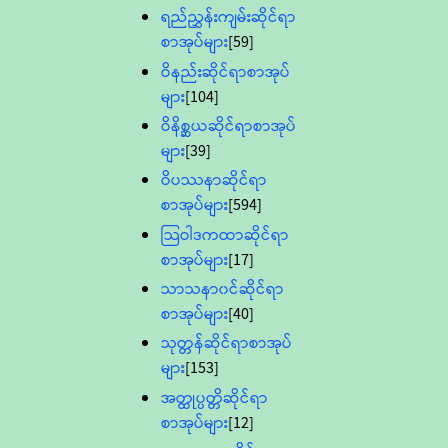
ရည်ညွှန်းကျမ်းဆိုင်ရာ
စာအုပ်များ
[59]
ဝိနည်းဆိုင်ရာစာအုပ်
များ
[104]
ဝိနိစ္ဆယဆိုင်ရာစာအုပ်
များ
[39]
ဝိပဿနာဆိုင်ရာ
စာအုပ်များ
[594]
သြဝါဒကထာဆိုင်ရာ
စာအုပ်များ
[17]
သာသနာ၀င်ဆိုင်ရာ
စာအုပ်များ
[40]
သုတ္တန်ဆိုင်ရာစာအုပ်
များ
[153]
အတ္ထုပ္ပတ္တိဆိုင်ရာ
စာအုပ်များ
[12]