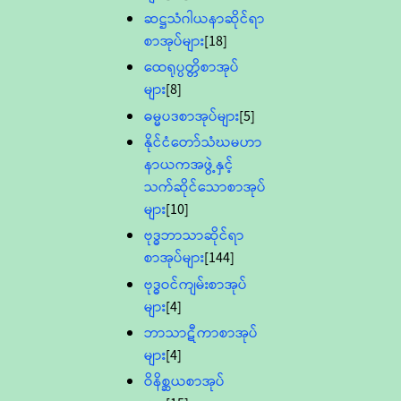
ဆဋ္ဌသံဂါယနာဆိုင်ရာ
စာအုပ်များ
[18]
ထေရုပ္ပတ္တိစာအုပ်
များ
[8]
ဓမ္မပဒစာအုပ်များ
[5]
နိုင်ငံတော်သံဃမဟာ
နာယကအဖွဲ့နှင့်
သက်ဆိုင်သောစာအုပ်
များ
[10]
ဗုဒ္ဓဘာသာဆိုင်ရာ
စာအုပ်များ
[144]
ဗုဒ္ဓဝင်ကျမ်းစာအုပ်
များ
[4]
ဘာသာဋီကာစာအုပ်
များ
[4]
ဝိနိစ္ဆယစာအုပ်