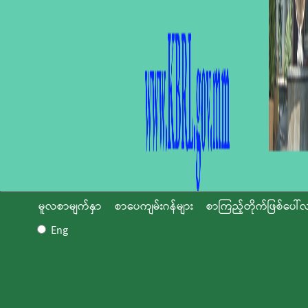
မူလစာမျက်နှာ
စာပေကျမ်းဂန်များ
စာကြည့်တိုက်ဖြစ်ပေါ်လ
Eng