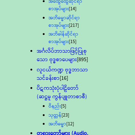
အထွေထွေဆိုင်ရာ
စာအုပ်များ
[14]
အဘိဓမ္မာဆိုင်ရာ
စာအုပ်များ
[217]
အဘိဓါန်ဆိုင်ရာ
စာအုပ်များ
[15]
အင်္ဂလိပ်ဘာသာဖြင့်ပြုစု
သော ဗုဒ္ဓစာပေများ
[895]
လူငယ်ကဏ္ဍ ဗုဒ္ဓဘာသာ
သင်ခန်းစာ
[16]
ပိဋကသုံးပုံပါဠိတော်
(ဆဋ္ဌမူ ကွန်ပျူတာစာစီ)
ဝိနည်း
[5]
သုတ္တန်
[23]
အဘိဓမ္မာ
[12]
တရားတော်များ (Audio,