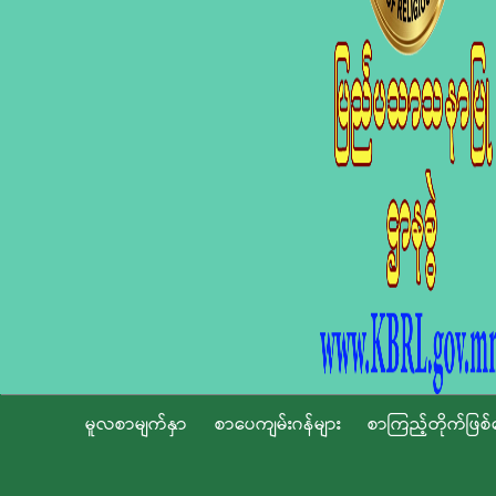
မူလစာမျက်နှာ
စာပေကျမ်းဂန်များ
စာကြည့်တိုက်ဖြစ်