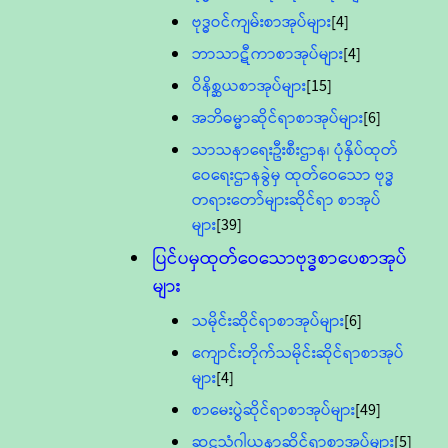
ဗုဒ္ဓဝင်ကျမ်းစာအုပ်များ
[4]
ဘာသာဋီကာစာအုပ်များ
[4]
ဝိနိစ္ဆယစာအုပ်များ
[15]
အဘိဓမ္မာဆိုင်ရာစာအုပ်များ
[6]
သာသနာရေးဦးစီးဌာန၊ ပုံနှိပ်ထုတ်
ဝေရေးဌာနခွဲမှ ထုတ်ဝေသော ဗုဒ္ဓ
တရားတော်များဆိုင်ရာ စာအုပ်
များ
[39]
ပြင်ပမှထုတ်ဝေသောဗုဒ္ဓစာပေစာအုပ်
များ
သမိုင်းဆိုင်ရာစာအုပ်များ
[6]
ကျောင်းတိုက်သမိုင်းဆိုင်ရာစာအုပ်
များ
[4]
စာမေးပွဲဆိုင်ရာစာအုပ်များ
[49]
ဆဋ္ဌသံဂါယနာဆိုင်ရာစာအုပ်များ
[5]