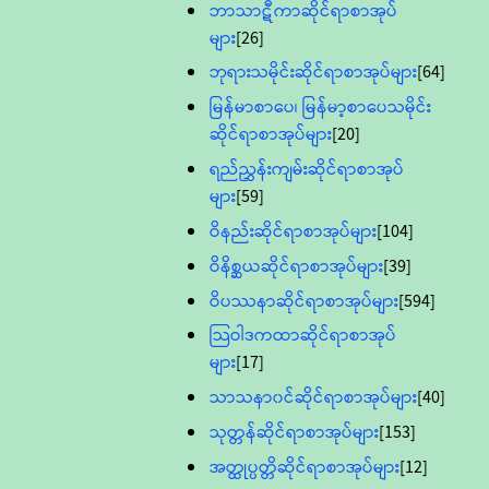
ဘာသာဋီကာဆိုင်ရာစာအုပ်
များ
[26]
ဘုရားသမိုင်းဆိုင်ရာစာအုပ်များ
[64]
မြန်မာစာပေ၊ မြန်မာ့စာပေသမိုင်း
ဆိုင်ရာစာအုပ်များ
[20]
ရည်ညွှန်းကျမ်းဆိုင်ရာစာအုပ်
များ
[59]
ဝိနည်းဆိုင်ရာစာအုပ်များ
[104]
ဝိနိစ္ဆယဆိုင်ရာစာအုပ်များ
[39]
ဝိပဿနာဆိုင်ရာစာအုပ်များ
[594]
သြဝါဒကထာဆိုင်ရာစာအုပ်
များ
[17]
သာသနာ၀င်ဆိုင်ရာစာအုပ်များ
[40]
သုတ္တန်ဆိုင်ရာစာအုပ်များ
[153]
အတ္ထုပ္ပတ္တိဆိုင်ရာစာအုပ်များ
[12]