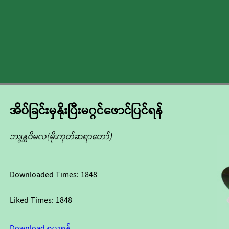
အိပ်ခြင်းမှနိုးပြီးမဂ္ဂင်ဖောင်ပြင်ရန်
ဘဒ္ဒန္တဝိမလ(မိုးကုတ်ဆရာတော်)
Downloaded Times:
1848
Liked Times:
1848
Download ရယူရန်