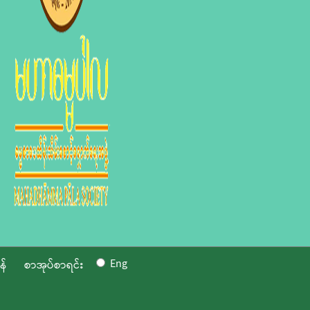
Eng
န်
စာအုပ်စာရင်း