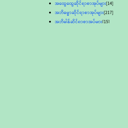
အထွေထွေဆိုင်ရာစာအုပ်များ
[14]
အဘိဓမ္မာဆိုင်ရာစာအုပ်များ
[217]
အဘိဓါန်ဆိုင်ရာစာအုပ်များ
[15]
အင်္ဂလိပ်ဘာသာဖြင့်ပြုစုသော ဗုဒ္ဓ
စာပေများ
[895]
လူငယ်ကဏ္ဍ ဗုဒ္ဓဘာသာ
သင်ခန်းစာ
[16]
ပိဋကသုံးပုံပါဠိတော် (ဆဋ္ဌမူ
ကွန်ပျူတာစာစီ)
ဝိနည်း
[5]
သုတ္တန်
[23]
အဘိဓမ္မာ
[12]
တရားတော်များ (Audio, MP-3)
ဘဒ္ဒန္တဝိမလ(မိုးကုတ်ဆရာတော်)