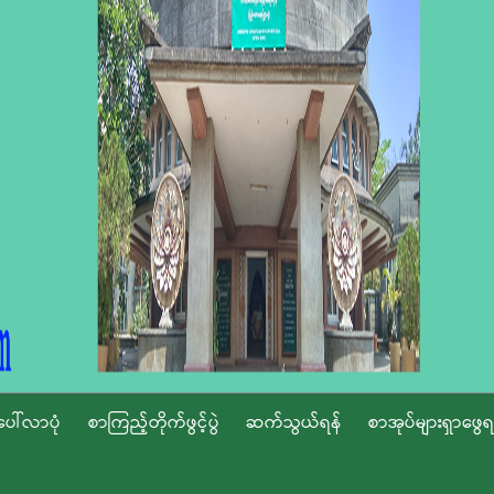
ပေါ်လာပုံ
စာကြည့်တိုက်ဖွင့်ပွဲ
ဆက်သွယ်ရန်
စာအုပ်များရှာဖွေရ