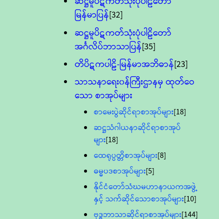
ဆဋ္ဌမူပိဋကတ်သုံးပုံပါဠိတော်
မြန်မာပြန်
[32]
ဆဋ္ဌမူပိဋကတ်သုံးပုံပါဠိတော်
အင်္ဂလိပ်ဘာသာပြန်
[35]
တိပိဋကပါဠိ-မြန်မာအဘိဓာန်
[23]
သာသနာရေး၀န်ကြီးဌာနမှ ထုတ်ဝေ
သော စာအုပ်များ
စာမေးပွဲဆိုင်ရာစာအုပ်များ
[18]
ဆဋ္ဌသံဂါယနာဆိုင်ရာစာအုပ်
များ
[18]
ထေရုပ္ပတ္တိစာအုပ်များ
[8]
ဓမ္မပဒစာအုပ်များ
[5]
နိုင်ငံတော်သံဃမဟာနာယကအဖွဲ့
နှင့် သက်ဆိုင်သောစာအုပ်များ
[10]
ဗုဒ္ဓဘာသာဆိုင်ရာစာအုပ်များ
[144]