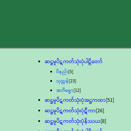
ဆဋ္ဌမူပိဋကတ်သုံးပုံပါဠိတော်
ဝိနည်း
[5]
သုတ္တန်
[23]
အဘိဓမ္မာ
[12]
ဆဋ္ဌမူပိဋကတ်သုံးပုံအဋ္ဌကထာ
[51]
ဆဋ္ဌမူပိဋကတ်သုံးပုံဋီကာ
[26]
ဆဋ္ဌမူပိဋကတ်သုံးပုံနိဿယ
[8]