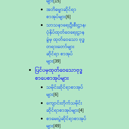
များ
[15]
အဘိဓမ္မာဆိုင်ရာ
စာအုပ်များ
[6]
သာသနာရေးဦးစီးဌာန၊
ပုံနှိပ်ထုတ်ဝေရေးဌာန
ခွဲမှ ထုတ်ဝေသော ဗုဒ္ဓ
တရားတော်များ
ဆိုင်ရာ စာအုပ်
များ
[39]
ပြင်ပမှထုတ်ဝေသောဗုဒ္ဓ
စာပေစာအုပ်များ
သမိုင်းဆိုင်ရာစာအုပ်
များ
[6]
ကျောင်းတိုက်သမိုင်း
ဆိုင်ရာစာအုပ်များ
[4]
စာမေးပွဲဆိုင်ရာစာအုပ်
များ
[49]