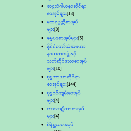
ဆဋ္ဌသံဂါယနာဆိုင်ရာ
စာအုပ်များ
[18]
ထေရုပ္ပတ္တိစာအုပ်
များ
[8]
ဓမ္မပဒစာအုပ်များ
[5]
နိုင်ငံတော်သံဃမဟာ
နာယကအဖွဲ့နှင့်
သက်ဆိုင်သောစာအုပ်
များ
[10]
ဗုဒ္ဓဘာသာဆိုင်ရာ
စာအုပ်များ
[144]
ဗုဒ္ဓဝင်ကျမ်းစာအုပ်
များ
[4]
ဘာသာဋီကာစာအုပ်
များ
[4]
ဝိနိစ္ဆယစာအုပ်