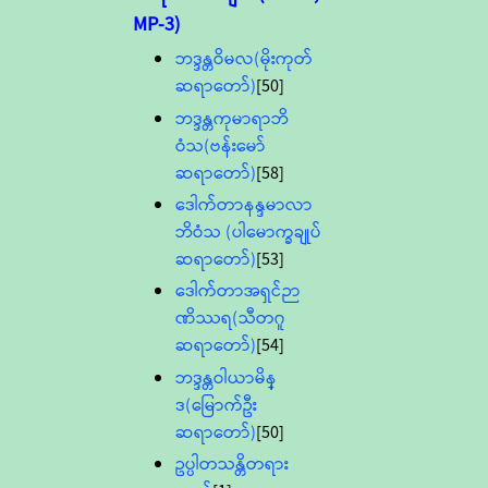
MP-3)
ဘဒ္ဒန္တဝိမလ(မိုးကုတ်
ဆရာတော်)
[50]
ဘဒ္ဒန္တကုမာရာဘိ
ဝံသ(ဗန်းမော်
ဆရာတော်)
[58]
ဒေါက်တာနန္ဒမာလာ
ဘိဝံသ (ပါမောက္ခချုပ်
ဆရာတော်)
[53]
ဒေါက်တာအရှင်ဉာ
ဏိဿရ(သီတဂူ
ဆရာတော်)
[54]
ဘဒ္ဒန္တဝါယာမိန္
ဒ(မြောက်ဦး
ဆရာတော်)
[50]
ဥပ္ပါတသန္တိတရား