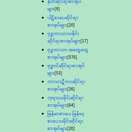
နီတိဆိုင်ရာစာအုပ်
များ
[9]
ပါဠိစာပေဆိုင်ရာ
စာအုပ်များ
[20]
ဗုဒ္ဓဘာသာသမိုင်း
ဆိုင်ရာစာအုပ်များ
[17]
ဗုဒ္ဓဘာသာ-အထွေထွေ
စာအုပ်များ
[576]
ဗုဒ္ဓဝင်ဆိုင်ရာစာအုပ်
များ
[53]
ဘာသာဋီကာဆိုင်ရာ
စာအုပ်များ
[26]
ဘုရားသမိုင်းဆိုင်ရာ
စာအုပ်များ
[64]
မြန်မာစာပေ၊ မြန်မာ့
စာပေသမိုင်းဆိုင်ရာ
စာအုပ်များ
[20]