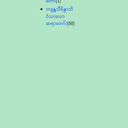
တော်
[1]
ဘဒ္ဒန္တသီရိန္ဒာဘိ
ဝံသ(ယော
ဆရာတော်)
[50]