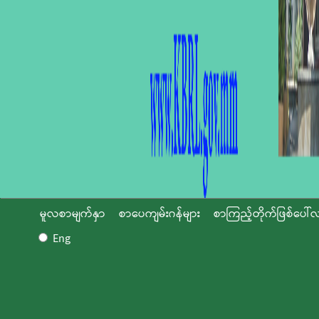
မူလစာမျက်နှာ
စာပေကျမ်းဂန်များ
စာကြည့်တိုက်ဖြစ်ပေါ်လ
Eng