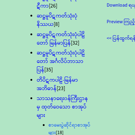
Download ရယ
ဋီကာ
[26]
ဆဋ္ဌမူပိဋကတ်သုံးပုံ
Preview ကြည့်
နိဿယ
[8]
ဆဋ္ဌမူပိဋကတ်သုံးပုံပါဠိ
<< ပြန်ထွက်ရန
တော် မြန်မာပြန်
[32]
ဆဋ္ဌမူပိဋကတ်သုံးပုံပါဠိ
တော် အင်္ဂလိပ်ဘာသာ
ပြန်
[35]
တိပိဋကပါဠိ-မြန်မာ
အဘိဓာန်
[23]
သာသနာရေး၀န်ကြီးဌာန
မှ ထုတ်ဝေသော စာအုပ်
များ
စာမေးပွဲဆိုင်ရာစာအုပ်
များ
[18]