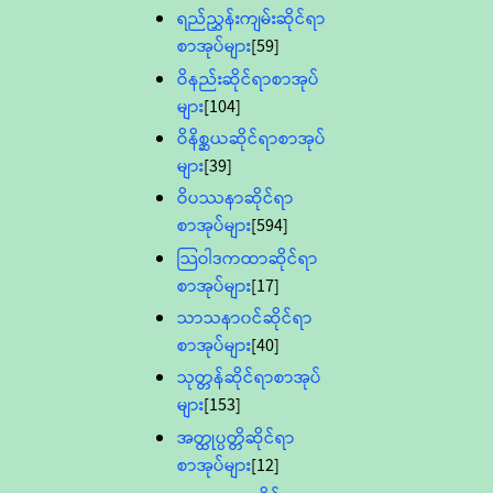
ရည်ညွှန်းကျမ်းဆိုင်ရာ
စာအုပ်များ
[59]
ဝိနည်းဆိုင်ရာစာအုပ်
များ
[104]
ဝိနိစ္ဆယဆိုင်ရာစာအုပ်
များ
[39]
ဝိပဿနာဆိုင်ရာ
စာအုပ်များ
[594]
သြဝါဒကထာဆိုင်ရာ
စာအုပ်များ
[17]
သာသနာ၀င်ဆိုင်ရာ
စာအုပ်များ
[40]
သုတ္တန်ဆိုင်ရာစာအုပ်
များ
[153]
အတ္ထုပ္ပတ္တိဆိုင်ရာ
စာအုပ်များ
[12]