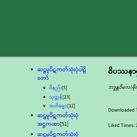
ဆဋ္ဌမူပိဋကတ်သုံးပုံပါဠိ
ဝိပဿနာရှုဖ
တော်
ဘဒ္ဒန္တဝိမလ(မ
ဝိနည်း
[5]
သုတ္တန်
[23]
အဘိဓမ္မာ
[12]
Downloaded 
ဆဋ္ဌမူပိဋကတ်သုံးပုံ
အဋ္ဌကထာ
[51]
Liked Times:
ဆဋ္ဌမူပိဋကတ်သုံးပုံ