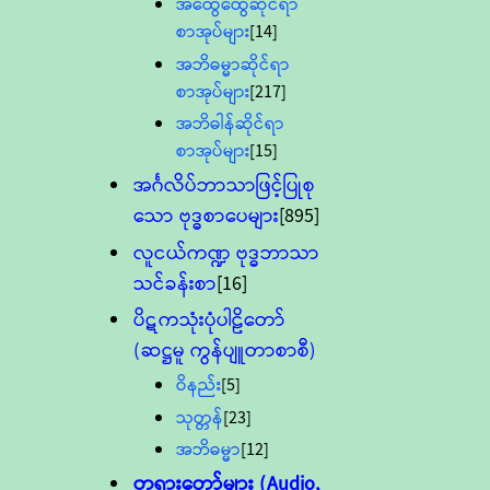
အထွေထွေဆိုင်ရာ
စာအုပ်များ
[14]
အဘိဓမ္မာဆိုင်ရာ
စာအုပ်များ
[217]
အဘိဓါန်ဆိုင်ရာ
စာအုပ်များ
[15]
အင်္ဂလိပ်ဘာသာဖြင့်ပြုစု
သော ဗုဒ္ဓစာပေများ
[895]
လူငယ်ကဏ္ဍ ဗုဒ္ဓဘာသာ
သင်ခန်းစာ
[16]
ပိဋကသုံးပုံပါဠိတော်
(ဆဋ္ဌမူ ကွန်ပျူတာစာစီ)
ဝိနည်း
[5]
သုတ္တန်
[23]
အဘိဓမ္မာ
[12]
တရားတော်များ (Audio,