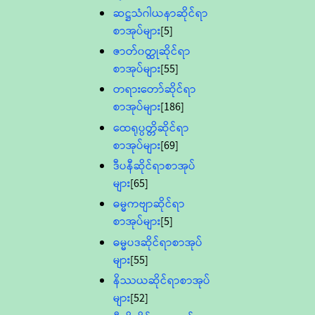
ဆဋ္ဌသံဂါယနာဆိုင်ရာ
စာအုပ်များ
[5]
ဇာတ်၀တ္ထုဆိုင်ရာ
စာအုပ်များ
[55]
တရားတော်ဆိုင်ရာ
စာအုပ်များ
[186]
ထေရုပ္ပတ္တိဆိုင်ရာ
စာအုပ်များ
[69]
ဒီပနီဆိုင်ရာစာအုပ်
များ
[65]
ဓမ္မကဗျာဆိုင်ရာ
စာအုပ်များ
[5]
ဓမ္မပဒဆိုင်ရာစာအုပ်
များ
[55]
နိဿယဆိုင်ရာစာအုပ်
များ
[52]