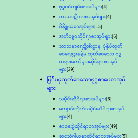
ဗုဒ္ဓဝင်ကျမ်းစာအုပ်များ
[4]
ဘာသာဋီကာစာအုပ်များ
[4]
ဝိနိစ္ဆယစာအုပ်များ
[15]
အဘိဓမ္မာဆိုင်ရာစာအုပ်များ
[6]
သာသနာရေးဦးစီးဌာန၊ ပုံနှိပ်ထုတ်
ဝေရေးဌာနခွဲမှ ထုတ်ဝေသော ဗုဒ္ဓ
တရားတော်များဆိုင်ရာ စာအုပ်
များ
[39]
ပြင်ပမှထုတ်ဝေသောဗုဒ္ဓစာပေစာအုပ်
များ
သမိုင်းဆိုင်ရာစာအုပ်များ
[6]
ကျောင်းတိုက်သမိုင်းဆိုင်ရာစာအုပ်
များ
[4]
စာမေးပွဲဆိုင်ရာစာအုပ်များ
[49]
ဆဋ္ဌသံဂါယနာဆိုင်ရာစာအုပ်များ
[5]