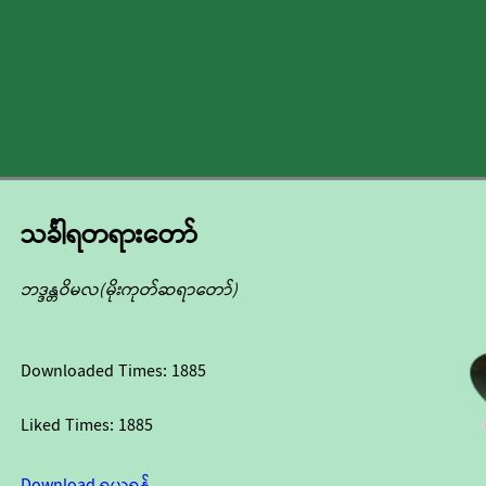
သင်္ခါရတရားတော်
ဘဒ္ဒန္တဝိမလ(မိုးကုတ်ဆရာတော်)
Downloaded Times:
1885
Liked Times:
1885
Download ရယူရန်