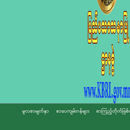
မူလစာမျက်နှာ
စာပေကျမ်းဂန်များ
စာကြည့်တိုက်ဖြစ်