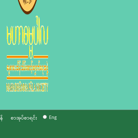
Eng
န်
စာအုပ်စာရင်း