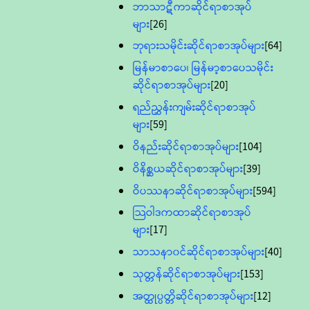
ဘာသာဋီကာဆိုင်ရာစာအုပ်
များ
[26]
ဘုရားသမိုင်းဆိုင်ရာစာအုပ်များ
[64]
မြန်မာစာပေ၊ မြန်မာ့စာပေသမိုင်း
ဆိုင်ရာစာအုပ်များ
[20]
ရည်ညွှန်းကျမ်းဆိုင်ရာစာအုပ်
များ
[59]
ဝိနည်းဆိုင်ရာစာအုပ်များ
[104]
ဝိနိစ္ဆယဆိုင်ရာစာအုပ်များ
[39]
ဝိပဿနာဆိုင်ရာစာအုပ်များ
[594]
သြဝါဒကထာဆိုင်ရာစာအုပ်
များ
[17]
သာသနာ၀င်ဆိုင်ရာစာအုပ်များ
[40]
သုတ္တန်ဆိုင်ရာစာအုပ်များ
[153]
အတ္ထုပ္ပတ္တိဆိုင်ရာစာအုပ်များ
[12]