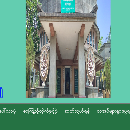
ပေါ်လာပုံ
စာကြည့်တိုက်ဖွင့်ပွဲ
ဆက်သွယ်ရန်
စာအုပ်များရှာဖွေရ