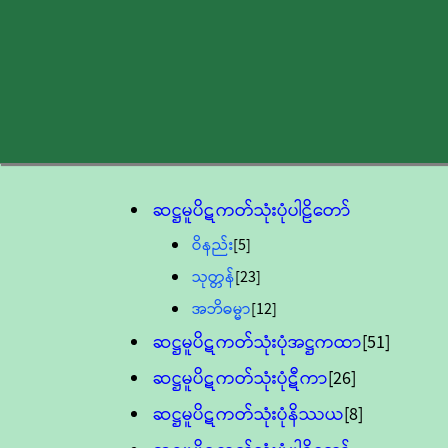
ဆဋ္ဌမူပိဋကတ်သုံးပုံပါဠိတော်
ဝိနည်း
[5]
သုတ္တန်
[23]
အဘိဓမ္မာ
[12]
ဆဋ္ဌမူပိဋကတ်သုံးပုံအဋ္ဌကထာ
[51]
ဆဋ္ဌမူပိဋကတ်သုံးပုံဋီကာ
[26]
ဆဋ္ဌမူပိဋကတ်သုံးပုံနိဿယ
[8]