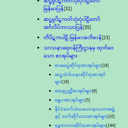
ဆဋ္ဌမူပိဋကတ်သုံးပုံပါဠိတော်
မြန်မာပြန်
[32]
ဆဋ္ဌမူပိဋကတ်သုံးပုံပါဠိတော်
အင်္ဂလိပ်ဘာသာပြန်
[35]
တိပိဋကပါဠိ-မြန်မာအဘိဓာန်
[23]
သာသနာရေး၀န်ကြီးဌာနမှ ထုတ်ဝေ
သော စာအုပ်များ
စာမေးပွဲဆိုင်ရာစာအုပ်များ
[18]
ဆဋ္ဌသံဂါယနာဆိုင်ရာစာအုပ်
များ
[18]
ထေရုပ္ပတ္တိစာအုပ်များ
[8]
ဓမ္မပဒစာအုပ်များ
[5]
နိုင်ငံတော်သံဃမဟာနာယကအဖွဲ့
နှင့် သက်ဆိုင်သောစာအုပ်များ
[10]
ဗုဒ္ဓဘာသာဆိုင်ရာစာအုပ်များ
[144]