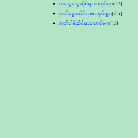
အထွေထွေဆိုင်ရာစာအုပ်များ
[14]
အဘိဓမ္မာဆိုင်ရာစာအုပ်များ
[217]
အဘိဓါန်ဆိုင်ရာစာအုပ်များ
[15]
အင်္ဂလိပ်ဘာသာဖြင့်ပြုစုသော ဗုဒ္ဓ
စာပေများ
[895]
လူငယ်ကဏ္ဍ ဗုဒ္ဓဘာသာ
သင်ခန်းစာ
[16]
ပိဋကသုံးပုံပါဠိတော် (ဆဋ္ဌမူ
ကွန်ပျူတာစာစီ)
ဝိနည်း
[5]
သုတ္တန်
[23]
အဘိဓမ္မာ
[12]
တရားတော်များ (Audio, MP-3)
ဘဒ္ဒန္တဝိမလ(မိုးကုတ်ဆရာတော်)