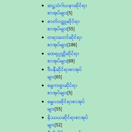
ဆဋ္ဌသံဂါယနာဆိုင်ရာ
စာအုပ်များ
[5]
ဇာတ်၀တ္ထုဆိုင်ရာ
စာအုပ်များ
[55]
တရားတော်ဆိုင်ရာ
စာအုပ်များ
[186]
ထေရုပ္ပတ္တိဆိုင်ရာ
စာအုပ်များ
[69]
ဒီပနီဆိုင်ရာစာအုပ်
များ
[65]
ဓမ္မကဗျာဆိုင်ရာ
စာအုပ်များ
[5]
ဓမ္မပဒဆိုင်ရာစာအုပ်
များ
[55]
နိဿယဆိုင်ရာစာအုပ်
များ
[52]