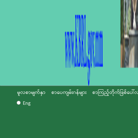
မူလစာမျက်နှာ
စာပေကျမ်းဂန်များ
စာကြည့်တိုက်ဖြစ်ပေါ်လ
Eng