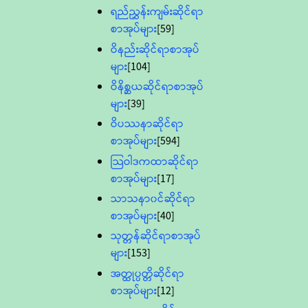
ရည်ညွှန်းကျမ်းဆိုင်ရာ
စာအုပ်များ
[59]
ဝိနည်းဆိုင်ရာစာအုပ်
များ
[104]
ဝိနိစ္ဆယဆိုင်ရာစာအုပ်
များ
[39]
ဝိပဿနာဆိုင်ရာ
စာအုပ်များ
[594]
သြဝါဒကထာဆိုင်ရာ
စာအုပ်များ
[17]
သာသနာ၀င်ဆိုင်ရာ
စာအုပ်များ
[40]
သုတ္တန်ဆိုင်ရာစာအုပ်
များ
[153]
အတ္ထုပ္ပတ္တိဆိုင်ရာ
စာအုပ်များ
[12]