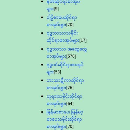
နီတိဆိုင်ရာစာအုပ်
များ
[9]
ပါဠိစာပေဆိုင်ရာ
စာအုပ်များ
[20]
ဗုဒ္ဓဘာသာသမိုင်း
ဆိုင်ရာစာအုပ်များ
[17]
ဗုဒ္ဓဘာသာ-အထွေထွေ
စာအုပ်များ
[576]
ဗုဒ္ဓဝင်ဆိုင်ရာစာအုပ်
များ
[53]
ဘာသာဋီကာဆိုင်ရာ
စာအုပ်များ
[26]
ဘုရားသမိုင်းဆိုင်ရာ
စာအုပ်များ
[64]
မြန်မာစာပေ၊ မြန်မာ့
စာပေသမိုင်းဆိုင်ရာ
စာအုပ်များ
[20]