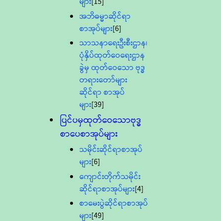
များ
[15]
အဘိဓမ္မာဆိုင်ရာ
စာအုပ်များ
[6]
သာသနာရေးဦးစီးဌာန၊
ပုံနှိပ်ထုတ်ဝေရေးဌာန
ခွဲမှ ထုတ်ဝေသော ဗုဒ္ဓ
တရားတော်များ
ဆိုင်ရာ စာအုပ်
များ
[39]
ပြင်ပမှထုတ်ဝေသောဗုဒ္ဓ
စာပေစာအုပ်များ
သမိုင်းဆိုင်ရာစာအုပ်
များ
[6]
ကျောင်းတိုက်သမိုင်း
ဆိုင်ရာစာအုပ်များ
[4]
စာမေးပွဲဆိုင်ရာစာအုပ်
များ
[49]