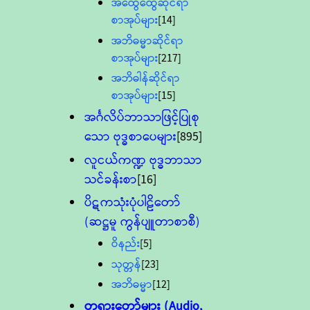
အထွေထွေဆိုင်ရာ
စာအုပ်များ
[14]
အဘိဓမ္မာဆိုင်ရာ
စာအုပ်များ
[217]
အဘိဓါန်ဆိုင်ရာ
စာအုပ်များ
[15]
အင်္ဂလိပ်ဘာသာဖြင့်ပြုစု
သော ဗုဒ္ဓစာပေများ
[895]
လူငယ်ကဏ္ဍ ဗုဒ္ဓဘာသာ
သင်ခန်းစာ
[16]
ပိဋကသုံးပုံပါဠိတော်
(ဆဋ္ဌမူ ကွန်ပျူတာစာစီ)
ဝိနည်း
[5]
သုတ္တန်
[23]
အဘိဓမ္မာ
[12]
တရားတော်များ (Audio,