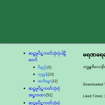
ဆဋ္ဌမူပိဋကတ်သုံးပုံပါဠိ
မရဏရေဘ
တော်
ဘဒ္ဒန္တဝိမလ(မ
ဝိနည်း
[5]
သုတ္တန်
[23]
အဘိဓမ္မာ
[12]
Downloaded 
ဆဋ္ဌမူပိဋကတ်သုံးပုံ
အဋ္ဌကထာ
[51]
Liked Times:
ဆဋ္ဌမူပိဋကတ်သုံးပုံ