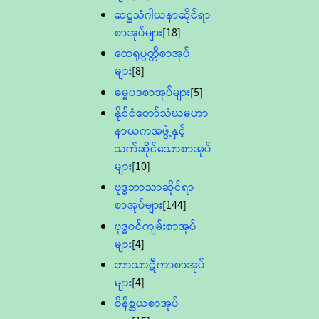
ဆဋ္ဌသံဂါယနာဆိုင်ရာ
စာအုပ်များ
[18]
ထေရုပ္ပတ္တိစာအုပ်
များ
[8]
ဓမ္မပဒစာအုပ်များ
[5]
နိုင်ငံတော်သံဃမဟာ
နာယကအဖွဲ့နှင့်
သက်ဆိုင်သောစာအုပ်
များ
[10]
ဗုဒ္ဓဘာသာဆိုင်ရာ
စာအုပ်များ
[144]
ဗုဒ္ဓဝင်ကျမ်းစာအုပ်
များ
[4]
ဘာသာဋီကာစာအုပ်
များ
[4]
ဝိနိစ္ဆယစာအုပ်