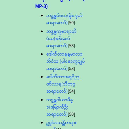
MP-3)
ဘဒ္ဒန္တဝိမလ(မိုးကုတ်
ဆရာတော်)
[50]
ဘဒ္ဒန္တကုမာရာဘိ
ဝံသ(ဗန်းမော်
ဆရာတော်)
[58]
ဒေါက်တာနန္ဒမာလာ
ဘိဝံသ (ပါမောက္ခချုပ်
ဆရာတော်)
[53]
ဒေါက်တာအရှင်ဉာ
ဏိဿရ(သီတဂူ
ဆရာတော်)
[54]
ဘဒ္ဒန္တဝါယာမိန္
ဒ(မြောက်ဦး
ဆရာတော်)
[50]
ဥပ္ပါတသန္တိတရား