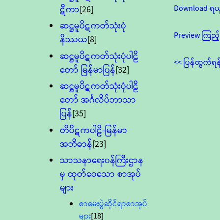
Download ရယ
ဋီကာ
[26]
ဆဋ္ဌမူပိဋကတ်သုံးပုံ
Preview ကြည့်
နိဿယ
[8]
ဆဋ္ဌမူပိဋကတ်သုံးပုံပါဠိ
<< ပြန်ထွက်ရန
တော် မြန်မာပြန်
[32]
ဆဋ္ဌမူပိဋကတ်သုံးပုံပါဠိ
တော် အင်္ဂလိပ်ဘာသာ
ပြန်
[35]
တိပိဋကပါဠိ-မြန်မာ
အဘိဓာန်
[23]
သာသနာရေး၀န်ကြီးဌာန
မှ ထုတ်ဝေသော စာအုပ်
များ
စာမေးပွဲဆိုင်ရာစာအုပ်
များ
[18]