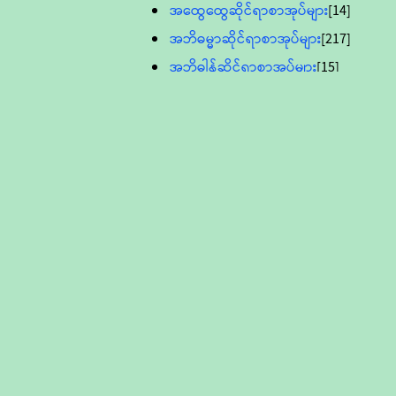
အထွေထွေဆိုင်ရာစာအုပ်များ
[14]
အဘိဓမ္မာဆိုင်ရာစာအုပ်များ
[217]
အဘိဓါန်ဆိုင်ရာစာအုပ်များ
[15]
အင်္ဂလိပ်ဘာသာဖြင့်ပြုစုသော ဗုဒ္ဓ
စာပေများ
[895]
လူငယ်ကဏ္ဍ ဗုဒ္ဓဘာသာ
သင်ခန်းစာ
[16]
ပိဋကသုံးပုံပါဠိတော် (ဆဋ္ဌမူ
ကွန်ပျူတာစာစီ)
ဝိနည်း
[5]
သုတ္တန်
[23]
အဘိဓမ္မာ
[12]
တရားတော်များ (Audio, MP-3)
ဘဒ္ဒန္တဝိမလ(မိုးကုတ်ဆရာတော်)