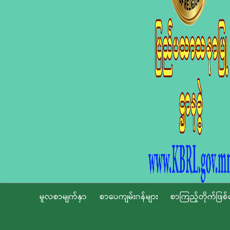
မူလစာမျက်နှာ
စာပေကျမ်းဂန်များ
စာကြည့်တိုက်ဖြစ်