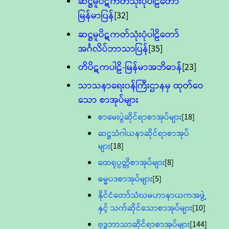
ဆဋ္ဌမူပိဋကတ်သုံးပုံပါဠိတော်
မြန်မာပြန်
[32]
ဆဋ္ဌမူပိဋကတ်သုံးပုံပါဠိတော်
အင်္ဂလိပ်ဘာသာပြန်
[35]
တိပိဋကပါဠိ-မြန်မာအဘိဓာန်
[23]
သာသနာရေး၀န်ကြီးဌာနမှ ထုတ်ဝေ
သော စာအုပ်များ
စာမေးပွဲဆိုင်ရာစာအုပ်များ
[18]
ဆဋ္ဌသံဂါယနာဆိုင်ရာစာအုပ်
များ
[18]
ထေရုပ္ပတ္တိစာအုပ်များ
[8]
ဓမ္မပဒစာအုပ်များ
[5]
နိုင်ငံတော်သံဃမဟာနာယကအဖွဲ့
နှင့် သက်ဆိုင်သောစာအုပ်များ
[10]
ဗုဒ္ဓဘာသာဆိုင်ရာစာအုပ်များ
[144]