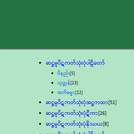
ဆဋ္ဌမူပိဋကတ်သုံးပုံပါဠိတော်
ဝိနည်း
[5]
သုတ္တန်
[23]
အဘိဓမ္မာ
[12]
ဆဋ္ဌမူပိဋကတ်သုံးပုံအဋ္ဌကထာ
[51]
ဆဋ္ဌမူပိဋကတ်သုံးပုံဋီကာ
[26]
ဆဋ္ဌမူပိဋကတ်သုံးပုံနိဿယ
[8]