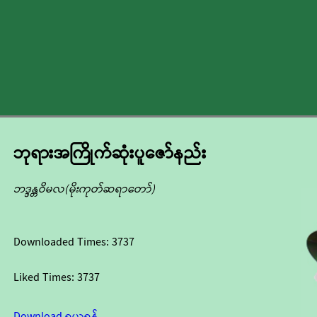
ဘုရားအကြိုက်ဆုံးပူဇော်နည်း
ဘဒ္ဒန္တဝိမလ(မိုးကုတ်ဆရာတော်)
Downloaded Times:
3737
Liked Times:
3737
Download ရယူရန်