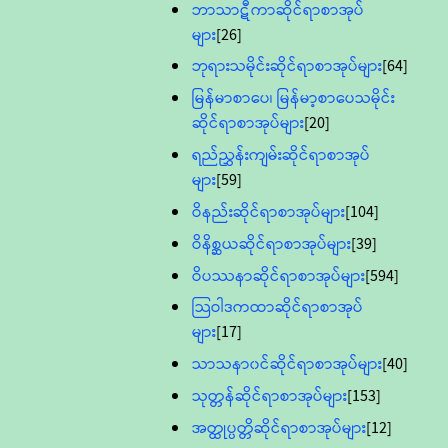
ဘာသာဋီကာဆိုင်ရာစာအုပ်
များ
[26]
ဘုရားသမိုင်းဆိုင်ရာစာအုပ်များ
[64]
မြန်မာစာပေ၊ မြန်မာ့စာပေသမိုင်း
ဆိုင်ရာစာအုပ်များ
[20]
ရည်ညွှန်းကျမ်းဆိုင်ရာစာအုပ်
များ
[59]
ဝိနည်းဆိုင်ရာစာအုပ်များ
[104]
ဝိနိစ္ဆယဆိုင်ရာစာအုပ်များ
[39]
ဝိပဿနာဆိုင်ရာစာအုပ်များ
[594]
သြဝါဒကထာဆိုင်ရာစာအုပ်
များ
[17]
သာသနာ၀င်ဆိုင်ရာစာအုပ်များ
[40]
သုတ္တန်ဆိုင်ရာစာအုပ်များ
[153]
အတ္ထုပ္ပတ္တိဆိုင်ရာစာအုပ်များ
[12]