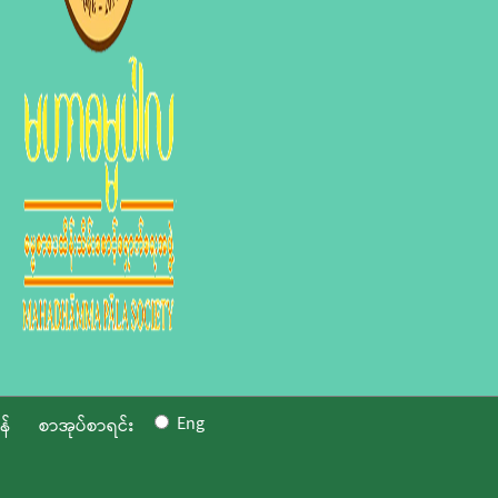
Eng
န်
စာအုပ်စာရင်း