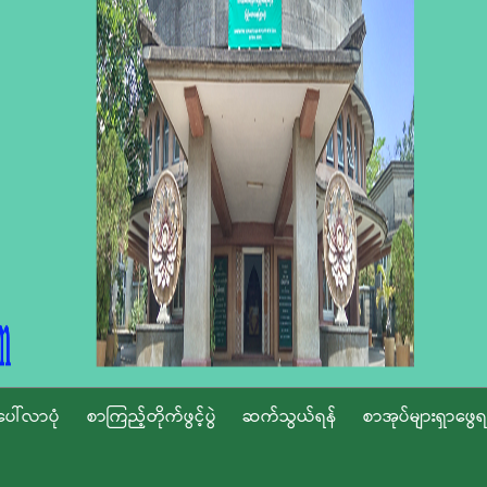
ပေါ်လာပုံ
စာကြည့်တိုက်ဖွင့်ပွဲ
ဆက်သွယ်ရန်
စာအုပ်များရှာဖွေရ