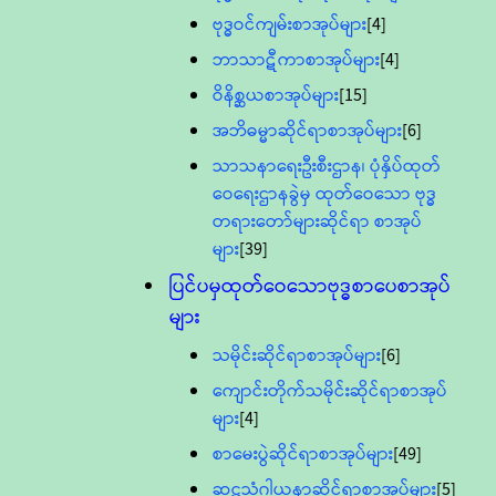
ဗုဒ္ဓဝင်ကျမ်းစာအုပ်များ
[4]
ဘာသာဋီကာစာအုပ်များ
[4]
ဝိနိစ္ဆယစာအုပ်များ
[15]
အဘိဓမ္မာဆိုင်ရာစာအုပ်များ
[6]
သာသနာရေးဦးစီးဌာန၊ ပုံနှိပ်ထုတ်
ဝေရေးဌာနခွဲမှ ထုတ်ဝေသော ဗုဒ္ဓ
တရားတော်များဆိုင်ရာ စာအုပ်
များ
[39]
ပြင်ပမှထုတ်ဝေသောဗုဒ္ဓစာပေစာအုပ်
များ
သမိုင်းဆိုင်ရာစာအုပ်များ
[6]
ကျောင်းတိုက်သမိုင်းဆိုင်ရာစာအုပ်
များ
[4]
စာမေးပွဲဆိုင်ရာစာအုပ်များ
[49]
ဆဋ္ဌသံဂါယနာဆိုင်ရာစာအုပ်များ
[5]