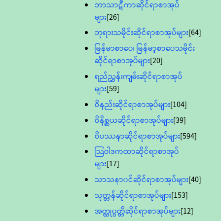
ဘာသာဋီကာဆိုင်ရာစာအုပ်
များ
[26]
ဘုရားသမိုင်းဆိုင်ရာစာအုပ်များ
[64]
မြန်မာစာပေ၊ မြန်မာ့စာပေသမိုင်း
ဆိုင်ရာစာအုပ်များ
[20]
ရည်ညွှန်းကျမ်းဆိုင်ရာစာအုပ်
များ
[59]
ဝိနည်းဆိုင်ရာစာအုပ်များ
[104]
ဝိနိစ္ဆယဆိုင်ရာစာအုပ်များ
[39]
ဝိပဿနာဆိုင်ရာစာအုပ်များ
[594]
သြဝါဒကထာဆိုင်ရာစာအုပ်
များ
[17]
သာသနာ၀င်ဆိုင်ရာစာအုပ်များ
[40]
သုတ္တန်ဆိုင်ရာစာအုပ်များ
[153]
အတ္ထုပ္ပတ္တိဆိုင်ရာစာအုပ်များ
[12]