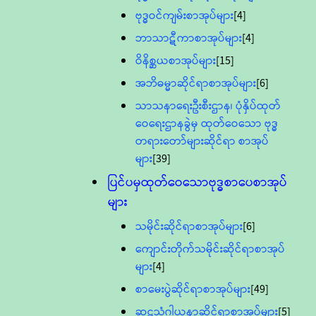
ဗုဒ္ဓဝင်ကျမ်းစာအုပ်များ
[4]
ဘာသာဋီကာစာအုပ်များ
[4]
ဝိနိစ္ဆယစာအုပ်များ
[15]
အဘိဓမ္မာဆိုင်ရာစာအုပ်များ
[6]
သာသနာရေးဦးစီးဌာန၊ ပုံနှိပ်ထုတ်
ဝေရေးဌာနခွဲမှ ထုတ်ဝေသော ဗုဒ္ဓ
တရားတော်များဆိုင်ရာ စာအုပ်
များ
[39]
ပြင်ပမှထုတ်ဝေသောဗုဒ္ဓစာပေစာအုပ်
များ
သမိုင်းဆိုင်ရာစာအုပ်များ
[6]
ကျောင်းတိုက်သမိုင်းဆိုင်ရာစာအုပ်
များ
[4]
စာမေးပွဲဆိုင်ရာစာအုပ်များ
[49]
ဆဋ္ဌသံဂါယနာဆိုင်ရာစာအုပ်များ
[5]