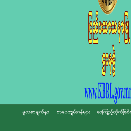
မူလစာမျက်နှာ
စာပေကျမ်းဂန်များ
စာကြည့်တိုက်ဖြစ်