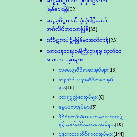
ဆဋ္ဌမူပိဋကတ်သုံးပုံပါဠိတော်
မြန်မာပြန်
[32]
ဆဋ္ဌမူပိဋကတ်သုံးပုံပါဠိတော်
အင်္ဂလိပ်ဘာသာပြန်
[35]
တိပိဋကပါဠိ-မြန်မာအဘိဓာန်
[23]
သာသနာရေး၀န်ကြီးဌာနမှ ထုတ်ဝေ
သော စာအုပ်များ
စာမေးပွဲဆိုင်ရာစာအုပ်များ
[18]
ဆဋ္ဌသံဂါယနာဆိုင်ရာစာအုပ်
များ
[18]
ထေရုပ္ပတ္တိစာအုပ်များ
[8]
ဓမ္မပဒစာအုပ်များ
[5]
နိုင်ငံတော်သံဃမဟာနာယကအဖွဲ့
နှင့် သက်ဆိုင်သောစာအုပ်များ
[10]
ဗုဒ္ဓဘာသာဆိုင်ရာစာအုပ်များ
[144]