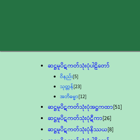
ဆဋ္ဌမူပိဋကတ်သုံးပုံပါဠိတော်
ဝိနည်း
[5]
သုတ္တန်
[23]
အဘိဓမ္မာ
[12]
ဆဋ္ဌမူပိဋကတ်သုံးပုံအဋ္ဌကထာ
[51]
ဆဋ္ဌမူပိဋကတ်သုံးပုံဋီကာ
[26]
ဆဋ္ဌမူပိဋကတ်သုံးပုံနိဿယ
[8]