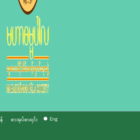
Eng
န်
စာအုပ်စာရင်း