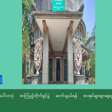
ပေါ်လာပုံ
စာကြည့်တိုက်ဖွင့်ပွဲ
ဆက်သွယ်ရန်
စာအုပ်များရှာဖွေရ