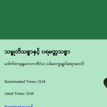
သမ္ဗုတိသစ္စာနှင့် ပရမတ္တသစ္စာ
ဒေါက်တာနန္ဒမာလာဘိဝံသ (ပါမောက္ခချုပ်ဆရာတော်)
Downloaded Times:
3134
Liked Times:
3134
Download ရယူရန်