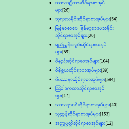
ဘာသာဋီကာဆိုင်ရာစာအုပ်
များ
[26]
ဘုရားသမိုင်းဆိုင်ရာစာအုပ်များ
[64]
မြန်မာစာပေ၊ မြန်မာ့စာပေသမိုင်း
ဆိုင်ရာစာအုပ်များ
[20]
ရည်ညွှန်းကျမ်းဆိုင်ရာစာအုပ်
များ
[59]
ဝိနည်းဆိုင်ရာစာအုပ်များ
[104]
ဝိနိစ္ဆယဆိုင်ရာစာအုပ်များ
[39]
ဝိပဿနာဆိုင်ရာစာအုပ်များ
[594]
သြဝါဒကထာဆိုင်ရာစာအုပ်
များ
[17]
သာသနာ၀င်ဆိုင်ရာစာအုပ်များ
[40]
သုတ္တန်ဆိုင်ရာစာအုပ်များ
[153]
အတ္ထုပ္ပတ္တိဆိုင်ရာစာအုပ်များ
[12]