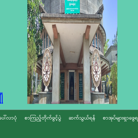
ပေါ်လာပုံ
စာကြည့်တိုက်ဖွင့်ပွဲ
ဆက်သွယ်ရန်
စာအုပ်များရှာဖွေရ