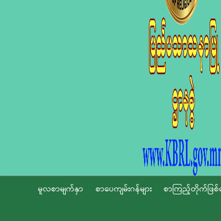
မူလစာမျက်နှာ
စာပေကျမ်းဂန်များ
စာကြည့်တိုက်ဖြစ်