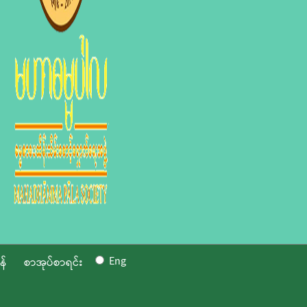
Eng
န်
စာအုပ်စာရင်း