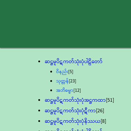
ဆဋ္ဌမူပိဋကတ်သုံးပုံပါဠိတော်
ဝိနည်း
[5]
သုတ္တန်
[23]
အဘိဓမ္မာ
[12]
ဆဋ္ဌမူပိဋကတ်သုံးပုံအဋ္ဌကထာ
[51]
ဆဋ္ဌမူပိဋကတ်သုံးပုံဋီကာ
[26]
ဆဋ္ဌမူပိဋကတ်သုံးပုံနိဿယ
[8]