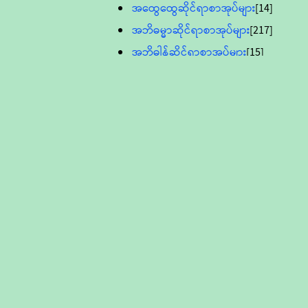
အထွေထွေဆိုင်ရာစာအုပ်များ
[14]
အဘိဓမ္မာဆိုင်ရာစာအုပ်များ
[217]
အဘိဓါန်ဆိုင်ရာစာအုပ်များ
[15]
အင်္ဂလိပ်ဘာသာဖြင့်ပြုစုသော ဗုဒ္ဓ
စာပေများ
[895]
လူငယ်ကဏ္ဍ ဗုဒ္ဓဘာသာ
သင်ခန်းစာ
[16]
ပိဋကသုံးပုံပါဠိတော် (ဆဋ္ဌမူ
ကွန်ပျူတာစာစီ)
ဝိနည်း
[5]
သုတ္တန်
[23]
အဘိဓမ္မာ
[12]
တရားတော်များ (Audio, MP-3)
ဘဒ္ဒန္တဝိမလ(မိုးကုတ်ဆရာတော်)