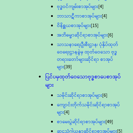
ဗုဒ္ဓဝင်ကျမ်းစာအုပ်များ
[4]
ဘာသာဋီကာစာအုပ်များ
[4]
ဝိနိစ္ဆယစာအုပ်များ
[15]
အဘိဓမ္မာဆိုင်ရာစာအုပ်များ
[6]
သာသနာရေးဦးစီးဌာန၊ ပုံနှိပ်ထုတ်
ဝေရေးဌာနခွဲမှ ထုတ်ဝေသော ဗုဒ္ဓ
တရားတော်များဆိုင်ရာ စာအုပ်
များ
[39]
ပြင်ပမှထုတ်ဝေသောဗုဒ္ဓစာပေစာအုပ်
များ
သမိုင်းဆိုင်ရာစာအုပ်များ
[6]
ကျောင်းတိုက်သမိုင်းဆိုင်ရာစာအုပ်
များ
[4]
စာမေးပွဲဆိုင်ရာစာအုပ်များ
[49]
ဆဋ္ဌသံဂါယနာဆိုင်ရာစာအုပ်များ
[5]