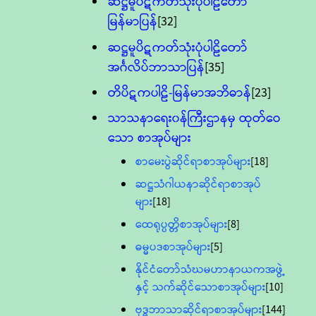
ဆဋ္ဌမူပိဋကတ်သုံးပုံပါဠိတော်
မြန်မာပြန်
[32]
ဆဋ္ဌမူပိဋကတ်သုံးပုံပါဠိတော်
အင်္ဂလိပ်ဘာသာပြန်
[35]
တိပိဋကပါဠိ-မြန်မာအဘိဓာန်
[23]
သာသနာရေး၀န်ကြီးဌာနမှ ထုတ်ဝေ
သော စာအုပ်များ
စာမေးပွဲဆိုင်ရာစာအုပ်များ
[18]
ဆဋ္ဌသံဂါယနာဆိုင်ရာစာအုပ်
များ
[18]
ထေရုပ္ပတ္တိစာအုပ်များ
[8]
ဓမ္မပဒစာအုပ်များ
[5]
နိုင်ငံတော်သံဃမဟာနာယကအဖွဲ့
နှင့် သက်ဆိုင်သောစာအုပ်များ
[10]
ဗုဒ္ဓဘာသာဆိုင်ရာစာအုပ်များ
[144]