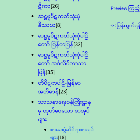
ဋီကာ
[26]
Preview ကြည့်
ဆဋ္ဌမူပိဋကတ်သုံးပုံ
နိဿယ
[8]
<< ပြန်ထွက်ရန
ဆဋ္ဌမူပိဋကတ်သုံးပုံပါဠိ
တော် မြန်မာပြန်
[32]
ဆဋ္ဌမူပိဋကတ်သုံးပုံပါဠိ
တော် အင်္ဂလိပ်ဘာသာ
ပြန်
[35]
တိပိဋကပါဠိ-မြန်မာ
အဘိဓာန်
[23]
သာသနာရေး၀န်ကြီးဌာန
မှ ထုတ်ဝေသော စာအုပ်
များ
စာမေးပွဲဆိုင်ရာစာအုပ်
များ
[18]