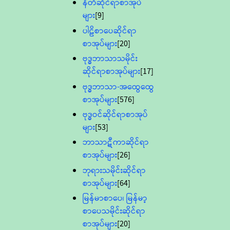
နီတိဆိုင်ရာစာအုပ်
များ
[9]
ပါဠိစာပေဆိုင်ရာ
စာအုပ်များ
[20]
ဗုဒ္ဓဘာသာသမိုင်း
ဆိုင်ရာစာအုပ်များ
[17]
ဗုဒ္ဓဘာသာ-အထွေထွေ
စာအုပ်များ
[576]
ဗုဒ္ဓဝင်ဆိုင်ရာစာအုပ်
များ
[53]
ဘာသာဋီကာဆိုင်ရာ
စာအုပ်များ
[26]
ဘုရားသမိုင်းဆိုင်ရာ
စာအုပ်များ
[64]
မြန်မာစာပေ၊ မြန်မာ့
စာပေသမိုင်းဆိုင်ရာ
စာအုပ်များ
[20]