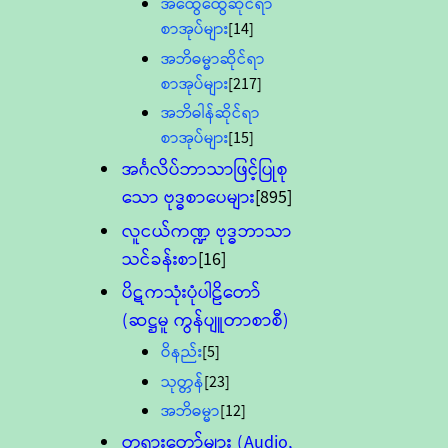
အထွေထွေဆိုင်ရာ
စာအုပ်များ
[14]
အဘိဓမ္မာဆိုင်ရာ
စာအုပ်များ
[217]
အဘိဓါန်ဆိုင်ရာ
စာအုပ်များ
[15]
အင်္ဂလိပ်ဘာသာဖြင့်ပြုစု
သော ဗုဒ္ဓစာပေများ
[895]
လူငယ်ကဏ္ဍ ဗုဒ္ဓဘာသာ
သင်ခန်းစာ
[16]
ပိဋကသုံးပုံပါဠိတော်
(ဆဋ္ဌမူ ကွန်ပျူတာစာစီ)
ဝိနည်း
[5]
သုတ္တန်
[23]
အဘိဓမ္မာ
[12]
တရားတော်များ (Audio,