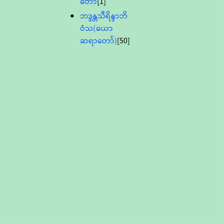
တော်
[1]
ဘဒ္ဒန္တသီရိန္ဒာဘိ
ဝံသ(ယော
ဆရာတော်)
[50]