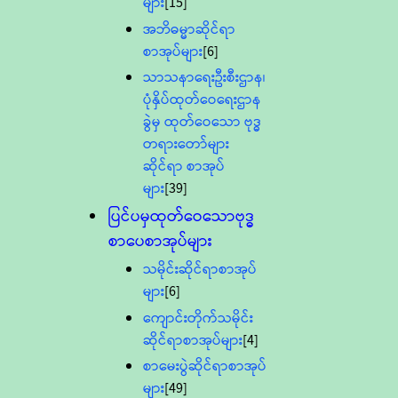
များ
[15]
အဘိဓမ္မာဆိုင်ရာ
စာအုပ်များ
[6]
သာသနာရေးဦးစီးဌာန၊
ပုံနှိပ်ထုတ်ဝေရေးဌာန
ခွဲမှ ထုတ်ဝေသော ဗုဒ္ဓ
တရားတော်များ
ဆိုင်ရာ စာအုပ်
များ
[39]
ပြင်ပမှထုတ်ဝေသောဗုဒ္ဓ
စာပေစာအုပ်များ
သမိုင်းဆိုင်ရာစာအုပ်
များ
[6]
ကျောင်းတိုက်သမိုင်း
ဆိုင်ရာစာအုပ်များ
[4]
စာမေးပွဲဆိုင်ရာစာအုပ်
များ
[49]