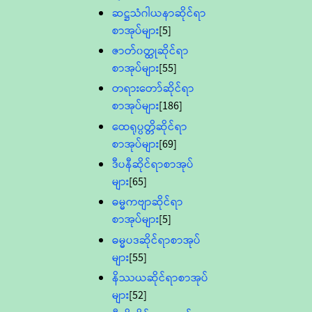
ဆဋ္ဌသံဂါယနာဆိုင်ရာ
စာအုပ်များ
[5]
ဇာတ်၀တ္ထုဆိုင်ရာ
စာအုပ်များ
[55]
တရားတော်ဆိုင်ရာ
စာအုပ်များ
[186]
ထေရုပ္ပတ္တိဆိုင်ရာ
စာအုပ်များ
[69]
ဒီပနီဆိုင်ရာစာအုပ်
များ
[65]
ဓမ္မကဗျာဆိုင်ရာ
စာအုပ်များ
[5]
ဓမ္မပဒဆိုင်ရာစာအုပ်
များ
[55]
နိဿယဆိုင်ရာစာအုပ်
များ
[52]