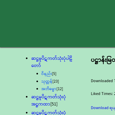
ဆဋ္ဌမူပိဋကတ်သုံးပုံပါဠိ
ပဋ္ဌာန်း
တော်
ဝိနည်း
[5]
Downloaded 
သုတ္တန်
[23]
အဘိဓမ္မာ
[12]
Liked Times:
ဆဋ္ဌမူပိဋကတ်သုံးပုံ
အဋ္ဌကထာ
[51]
Download ရယ
ဆဋ္ဌမူပိဋကတ်သုံးပုံ