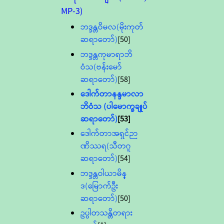
MP-3)
ဘဒ္ဒန္တဝိမလ(မိုးကုတ်
ဆရာတော်)
[50]
ဘဒ္ဒန္တကုမာရာဘိ
ဝံသ(ဗန်းမော်
ဆရာတော်)
[58]
ဒေါက်တာနန္ဒမာလာ
ဘိဝံသ (ပါမောက္ခချုပ်
ဆရာတော်)
[53]
ဒေါက်တာအရှင်ဉာ
ဏိဿရ(သီတဂူ
ဆရာတော်)
[54]
ဘဒ္ဒန္တဝါယာမိန္
ဒ(မြောက်ဦး
ဆရာတော်)
[50]
ဥပ္ပါတသန္တိတရား