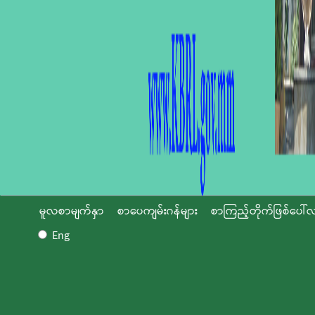
မူလစာမျက်နှာ
စာပေကျမ်းဂန်များ
စာကြည့်တိုက်ဖြစ်ပေါ်လ
Eng