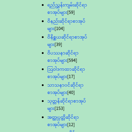
ရည်ညွှန်းကျမ်းဆိုင်ရာ
စာအုပ်များ
[59]
ဝိနည်းဆိုင်ရာစာအုပ်
များ
[104]
ဝိနိစ္ဆယဆိုင်ရာစာအုပ်
များ
[39]
ဝိပဿနာဆိုင်ရာ
စာအုပ်များ
[594]
သြဝါဒကထာဆိုင်ရာ
စာအုပ်များ
[17]
သာသနာ၀င်ဆိုင်ရာ
စာအုပ်များ
[40]
သုတ္တန်ဆိုင်ရာစာအုပ်
များ
[153]
အတ္ထုပ္ပတ္တိဆိုင်ရာ
စာအုပ်များ
[12]