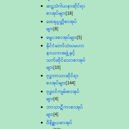
ဆဋ္ဌသံဂါယနာဆိုင်ရာ
စာအုပ်များ
[18]
ထေရုပ္ပတ္တိစာအုပ်
များ
[8]
ဓမ္မပဒစာအုပ်များ
[5]
နိုင်ငံတော်သံဃမဟာ
နာယကအဖွဲ့နှင့်
သက်ဆိုင်သောစာအုပ်
များ
[10]
ဗုဒ္ဓဘာသာဆိုင်ရာ
စာအုပ်များ
[144]
ဗုဒ္ဓဝင်ကျမ်းစာအုပ်
များ
[4]
ဘာသာဋီကာစာအုပ်
များ
[4]
ဝိနိစ္ဆယစာအုပ်