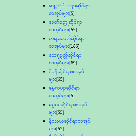
ဆဋ္ဌသံဂါယနာဆိုင်ရာ
စာအုပ်များ
[5]
ဇာတ်၀တ္ထုဆိုင်ရာ
စာအုပ်များ
[55]
တရားတော်ဆိုင်ရာ
စာအုပ်များ
[186]
ထေရုပ္ပတ္တိဆိုင်ရာ
စာအုပ်များ
[69]
ဒီပနီဆိုင်ရာစာအုပ်
များ
[65]
ဓမ္မကဗျာဆိုင်ရာ
စာအုပ်များ
[5]
ဓမ္မပဒဆိုင်ရာစာအုပ်
များ
[55]
နိဿယဆိုင်ရာစာအုပ်
များ
[52]