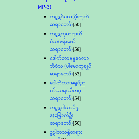
MP-3)
ဘဒ္ဒန္တဝိမလ(မိုးကုတ်
ဆရာတော်)
[50]
ဘဒ္ဒန္တကုမာရာဘိ
ဝံသ(ဗန်းမော်
ဆရာတော်)
[58]
ဒေါက်တာနန္ဒမာလာ
ဘိဝံသ (ပါမောက္ခချုပ်
ဆရာတော်)
[53]
ဒေါက်တာအရှင်ဉာ
ဏိဿရ(သီတဂူ
ဆရာတော်)
[54]
ဘဒ္ဒန္တဝါယာမိန္
ဒ(မြောက်ဦး
ဆရာတော်)
[50]
ဥပ္ပါတသန္တိတရား