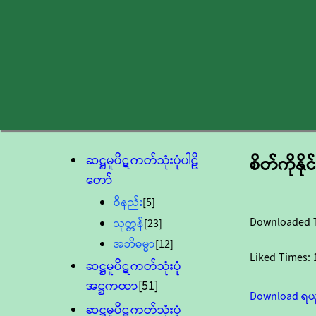
ဆဋ္ဌမူပိဋကတ်သုံးပုံပါဠိ
စိတ်ကိုနို
တော်
ဝိနည်း
[5]
Downloaded 
သုတ္တန်
[23]
အဘိဓမ္မာ
[12]
Liked Times:
ဆဋ္ဌမူပိဋကတ်သုံးပုံ
အဋ္ဌကထာ
[51]
Download ရယ
ဆဋ္ဌမူပိဋကတ်သုံးပုံ