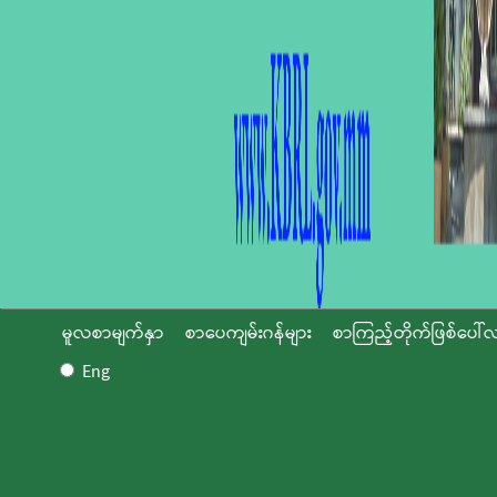
မူလစာမျက်နှာ
စာပေကျမ်းဂန်များ
စာကြည့်တိုက်ဖြစ်ပေါ်လ
Eng