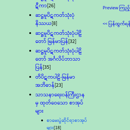
ဋီကာ
[26]
Preview ကြည့်
ဆဋ္ဌမူပိဋကတ်သုံးပုံ
နိဿယ
[8]
<< ပြန်ထွက်ရန
ဆဋ္ဌမူပိဋကတ်သုံးပုံပါဠိ
တော် မြန်မာပြန်
[32]
ဆဋ္ဌမူပိဋကတ်သုံးပုံပါဠိ
တော် အင်္ဂလိပ်ဘာသာ
ပြန်
[35]
တိပိဋကပါဠိ-မြန်မာ
အဘိဓာန်
[23]
သာသနာရေး၀န်ကြီးဌာန
မှ ထုတ်ဝေသော စာအုပ်
များ
စာမေးပွဲဆိုင်ရာစာအုပ်
များ
[18]