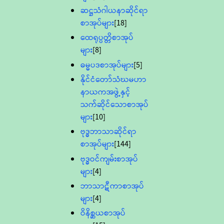
ဆဋ္ဌသံဂါယနာဆိုင်ရာ
စာအုပ်များ
[18]
ထေရုပ္ပတ္တိစာအုပ်
များ
[8]
ဓမ္မပဒစာအုပ်များ
[5]
နိုင်ငံတော်သံဃမဟာ
နာယကအဖွဲ့နှင့်
သက်ဆိုင်သောစာအုပ်
များ
[10]
ဗုဒ္ဓဘာသာဆိုင်ရာ
စာအုပ်များ
[144]
ဗုဒ္ဓဝင်ကျမ်းစာအုပ်
များ
[4]
ဘာသာဋီကာစာအုပ်
များ
[4]
ဝိနိစ္ဆယစာအုပ်