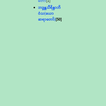
တော်
[1]
ဘဒ္ဒန္တသီရိန္ဒာဘိ
ဝံသ(ယော
ဆရာတော်)
[50]