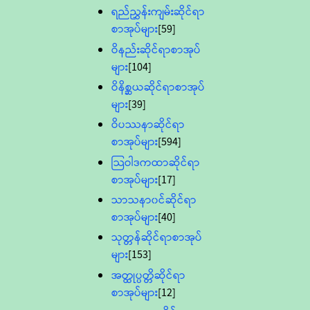
ရည်ညွှန်းကျမ်းဆိုင်ရာ
စာအုပ်များ
[59]
ဝိနည်းဆိုင်ရာစာအုပ်
များ
[104]
ဝိနိစ္ဆယဆိုင်ရာစာအုပ်
များ
[39]
ဝိပဿနာဆိုင်ရာ
စာအုပ်များ
[594]
သြဝါဒကထာဆိုင်ရာ
စာအုပ်များ
[17]
သာသနာ၀င်ဆိုင်ရာ
စာအုပ်များ
[40]
သုတ္တန်ဆိုင်ရာစာအုပ်
များ
[153]
အတ္ထုပ္ပတ္တိဆိုင်ရာ
စာအုပ်များ
[12]