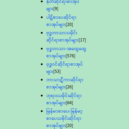
နီတိဆိုင်ရာစာအုပ်
များ
[9]
ပါဠိစာပေဆိုင်ရာ
စာအုပ်များ
[20]
ဗုဒ္ဓဘာသာသမိုင်း
ဆိုင်ရာစာအုပ်များ
[17]
ဗုဒ္ဓဘာသာ-အထွေထွေ
စာအုပ်များ
[576]
ဗုဒ္ဓဝင်ဆိုင်ရာစာအုပ်
များ
[53]
ဘာသာဋီကာဆိုင်ရာ
စာအုပ်များ
[26]
ဘုရားသမိုင်းဆိုင်ရာ
စာအုပ်များ
[64]
မြန်မာစာပေ၊ မြန်မာ့
စာပေသမိုင်းဆိုင်ရာ
စာအုပ်များ
[20]