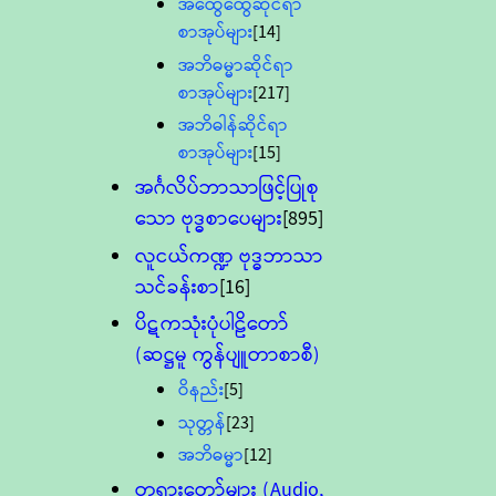
အထွေထွေဆိုင်ရာ
စာအုပ်များ
[14]
အဘိဓမ္မာဆိုင်ရာ
စာအုပ်များ
[217]
အဘိဓါန်ဆိုင်ရာ
စာအုပ်များ
[15]
အင်္ဂလိပ်ဘာသာဖြင့်ပြုစု
သော ဗုဒ္ဓစာပေများ
[895]
လူငယ်ကဏ္ဍ ဗုဒ္ဓဘာသာ
သင်ခန်းစာ
[16]
ပိဋကသုံးပုံပါဠိတော်
(ဆဋ္ဌမူ ကွန်ပျူတာစာစီ)
ဝိနည်း
[5]
သုတ္တန်
[23]
အဘိဓမ္မာ
[12]
တရားတော်များ (Audio,