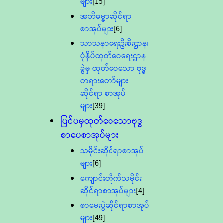
များ
[15]
အဘိဓမ္မာဆိုင်ရာ
စာအုပ်များ
[6]
သာသနာရေးဦးစီးဌာန၊
ပုံနှိပ်ထုတ်ဝေရေးဌာန
ခွဲမှ ထုတ်ဝေသော ဗုဒ္ဓ
တရားတော်များ
ဆိုင်ရာ စာအုပ်
များ
[39]
ပြင်ပမှထုတ်ဝေသောဗုဒ္ဓ
စာပေစာအုပ်များ
သမိုင်းဆိုင်ရာစာအုပ်
များ
[6]
ကျောင်းတိုက်သမိုင်း
ဆိုင်ရာစာအုပ်များ
[4]
စာမေးပွဲဆိုင်ရာစာအုပ်
များ
[49]