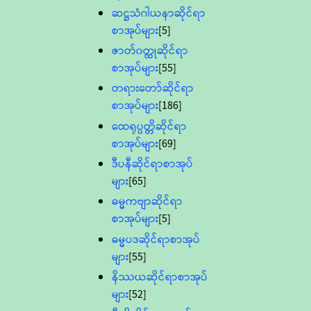
ဆဋ္ဌသံဂါယနာဆိုင်ရာ
စာအုပ်များ
[5]
ဇာတ်၀တ္ထုဆိုင်ရာ
စာအုပ်များ
[55]
တရားတော်ဆိုင်ရာ
စာအုပ်များ
[186]
ထေရုပ္ပတ္တိဆိုင်ရာ
စာအုပ်များ
[69]
ဒီပနီဆိုင်ရာစာအုပ်
များ
[65]
ဓမ္မကဗျာဆိုင်ရာ
စာအုပ်များ
[5]
ဓမ္မပဒဆိုင်ရာစာအုပ်
များ
[55]
နိဿယဆိုင်ရာစာအုပ်
များ
[52]