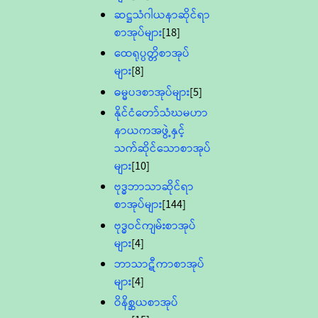
ဆဋ္ဌသံဂါယနာဆိုင်ရာ
စာအုပ်များ
[18]
ထေရုပ္ပတ္တိစာအုပ်
များ
[8]
ဓမ္မပဒစာအုပ်များ
[5]
နိုင်ငံတော်သံဃမဟာ
နာယကအဖွဲ့နှင့်
သက်ဆိုင်သောစာအုပ်
များ
[10]
ဗုဒ္ဓဘာသာဆိုင်ရာ
စာအုပ်များ
[144]
ဗုဒ္ဓဝင်ကျမ်းစာအုပ်
များ
[4]
ဘာသာဋီကာစာအုပ်
များ
[4]
ဝိနိစ္ဆယစာအုပ်