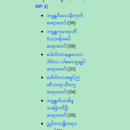
MP-3)
ဘဒ္ဒန္တဝိမလ(မိုးကုတ်
ဆရာတော်)
[50]
ဘဒ္ဒန္တကုမာရာဘိ
ဝံသ(ဗန်းမော်
ဆရာတော်)
[58]
ဒေါက်တာနန္ဒမာလာ
ဘိဝံသ (ပါမောက္ခချုပ်
ဆရာတော်)
[53]
ဒေါက်တာအရှင်ဉာ
ဏိဿရ(သီတဂူ
ဆရာတော်)
[54]
ဘဒ္ဒန္တဝါယာမိန္
ဒ(မြောက်ဦး
ဆရာတော်)
[50]
ဥပ္ပါတသန္တိတရား