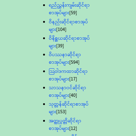
ရည်ညွှန်းကျမ်းဆိုင်ရာ
စာအုပ်များ
[59]
ဝိနည်းဆိုင်ရာစာအုပ်
များ
[104]
ဝိနိစ္ဆယဆိုင်ရာစာအုပ်
များ
[39]
ဝိပဿနာဆိုင်ရာ
စာအုပ်များ
[594]
သြဝါဒကထာဆိုင်ရာ
စာအုပ်များ
[17]
သာသနာ၀င်ဆိုင်ရာ
စာအုပ်များ
[40]
သုတ္တန်ဆိုင်ရာစာအုပ်
များ
[153]
အတ္ထုပ္ပတ္တိဆိုင်ရာ
စာအုပ်များ
[12]