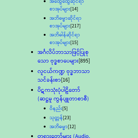
အထွေထွေဆိုင်ရာ
စာအုပ်များ
[14]
အဘိဓမ္မာဆိုင်ရာ
စာအုပ်များ
[217]
အဘိဓါန်ဆိုင်ရာ
စာအုပ်များ
[15]
အင်္ဂလိပ်ဘာသာဖြင့်ပြုစု
သော ဗုဒ္ဓစာပေများ
[895]
လူငယ်ကဏ္ဍ ဗုဒ္ဓဘာသာ
သင်ခန်းစာ
[16]
ပိဋကသုံးပုံပါဠိတော်
(ဆဋ္ဌမူ ကွန်ပျူတာစာစီ)
ဝိနည်း
[5]
သုတ္တန်
[23]
အဘိဓမ္မာ
[12]
တရားတော်များ (Audio,