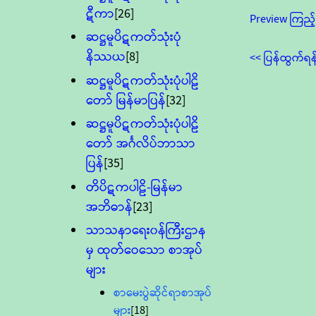
ဋီကာ
[26]
Preview ကြည့်
ဆဋ္ဌမူပိဋကတ်သုံးပုံ
နိဿယ
[8]
<< ပြန်ထွက်ရန
ဆဋ္ဌမူပိဋကတ်သုံးပုံပါဠိ
တော် မြန်မာပြန်
[32]
ဆဋ္ဌမူပိဋကတ်သုံးပုံပါဠိ
တော် အင်္ဂလိပ်ဘာသာ
ပြန်
[35]
တိပိဋကပါဠိ-မြန်မာ
အဘိဓာန်
[23]
သာသနာရေး၀န်ကြီးဌာန
မှ ထုတ်ဝေသော စာအုပ်
များ
စာမေးပွဲဆိုင်ရာစာအုပ်
များ
[18]