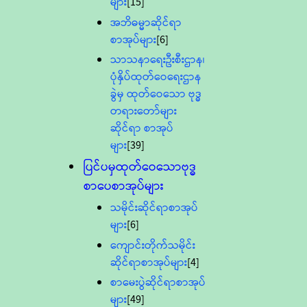
များ
[15]
အဘိဓမ္မာဆိုင်ရာ
စာအုပ်များ
[6]
သာသနာရေးဦးစီးဌာန၊
ပုံနှိပ်ထုတ်ဝေရေးဌာန
ခွဲမှ ထုတ်ဝေသော ဗုဒ္ဓ
တရားတော်များ
ဆိုင်ရာ စာအုပ်
များ
[39]
ပြင်ပမှထုတ်ဝေသောဗုဒ္ဓ
စာပေစာအုပ်များ
သမိုင်းဆိုင်ရာစာအုပ်
များ
[6]
ကျောင်းတိုက်သမိုင်း
ဆိုင်ရာစာအုပ်များ
[4]
စာမေးပွဲဆိုင်ရာစာအုပ်
များ
[49]