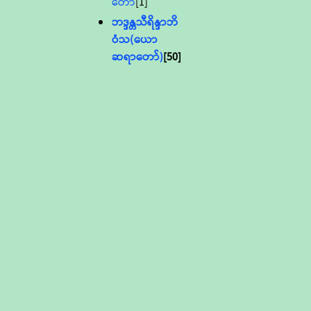
တော်
[1]
ဘဒ္ဒန္တသီရိန္ဒာဘိ
ဝံသ(ယော
ဆရာတော်)
[50]