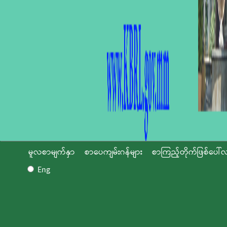
မူလစာမျက်နှာ
စာပေကျမ်းဂန်များ
စာကြည့်တိုက်ဖြစ်ပေါ်လ
Eng