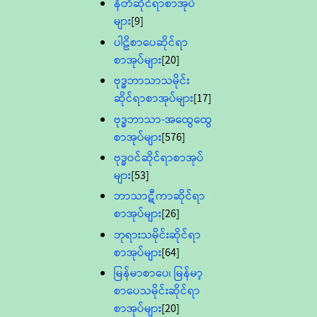
နီတိဆိုင်ရာစာအုပ်
များ
[9]
ပါဠိစာပေဆိုင်ရာ
စာအုပ်များ
[20]
ဗုဒ္ဓဘာသာသမိုင်း
ဆိုင်ရာစာအုပ်များ
[17]
ဗုဒ္ဓဘာသာ-အထွေထွေ
စာအုပ်များ
[576]
ဗုဒ္ဓဝင်ဆိုင်ရာစာအုပ်
များ
[53]
ဘာသာဋီကာဆိုင်ရာ
စာအုပ်များ
[26]
ဘုရားသမိုင်းဆိုင်ရာ
စာအုပ်များ
[64]
မြန်မာစာပေ၊ မြန်မာ့
စာပေသမိုင်းဆိုင်ရာ
စာအုပ်များ
[20]