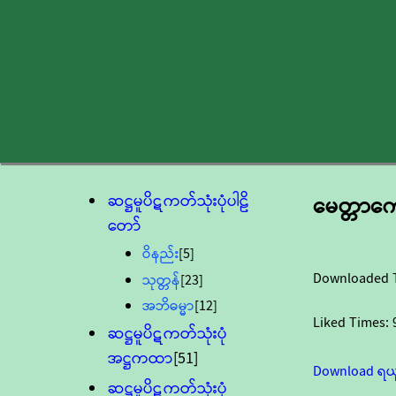
ဆဋ္ဌမူပိဋကတ်သုံးပုံပါဠိ
မေတ္တာကျေ
တော်
ဝိနည်း
[5]
Downloaded 
သုတ္တန်
[23]
အဘိဓမ္မာ
[12]
Liked Times:
ဆဋ္ဌမူပိဋကတ်သုံးပုံ
အဋ္ဌကထာ
[51]
Download ရယ
ဆဋ္ဌမူပိဋကတ်သုံးပုံ