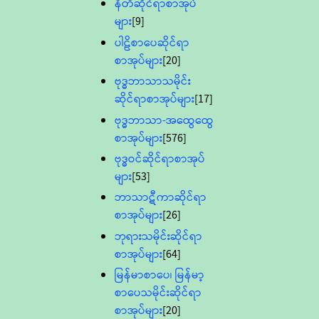
နီတိဆိုင်ရာစာအုပ်
များ
[9]
ပါဠိစာပေဆိုင်ရာ
စာအုပ်များ
[20]
ဗုဒ္ဓဘာသာသမိုင်း
ဆိုင်ရာစာအုပ်များ
[17]
ဗုဒ္ဓဘာသာ-အထွေထွေ
စာအုပ်များ
[576]
ဗုဒ္ဓဝင်ဆိုင်ရာစာအုပ်
များ
[53]
ဘာသာဋီကာဆိုင်ရာ
စာအုပ်များ
[26]
ဘုရားသမိုင်းဆိုင်ရာ
စာအုပ်များ
[64]
မြန်မာစာပေ၊ မြန်မာ့
စာပေသမိုင်းဆိုင်ရာ
စာအုပ်များ
[20]