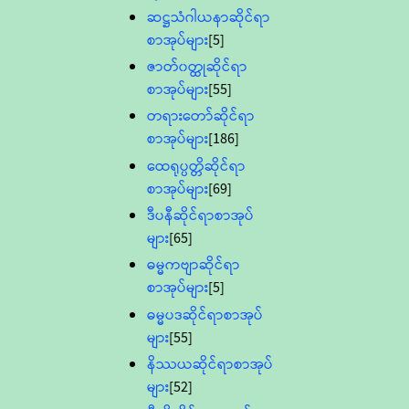
ဆဋ္ဌသံဂါယနာဆိုင်ရာ
စာအုပ်များ
[5]
ဇာတ်၀တ္ထုဆိုင်ရာ
စာအုပ်များ
[55]
တရားတော်ဆိုင်ရာ
စာအုပ်များ
[186]
ထေရုပ္ပတ္တိဆိုင်ရာ
စာအုပ်များ
[69]
ဒီပနီဆိုင်ရာစာအုပ်
များ
[65]
ဓမ္မကဗျာဆိုင်ရာ
စာအုပ်များ
[5]
ဓမ္မပဒဆိုင်ရာစာအုပ်
များ
[55]
နိဿယဆိုင်ရာစာအုပ်
များ
[52]