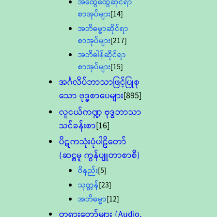
အထွေထွေဆိုင်ရာ
စာအုပ်များ
[14]
အဘိဓမ္မာဆိုင်ရာ
စာအုပ်များ
[217]
အဘိဓါန်ဆိုင်ရာ
စာအုပ်များ
[15]
အင်္ဂလိပ်ဘာသာဖြင့်ပြုစု
သော ဗုဒ္ဓစာပေများ
[895]
လူငယ်ကဏ္ဍ ဗုဒ္ဓဘာသာ
သင်ခန်းစာ
[16]
ပိဋကသုံးပုံပါဠိတော်
(ဆဋ္ဌမူ ကွန်ပျူတာစာစီ)
ဝိနည်း
[5]
သုတ္တန်
[23]
အဘိဓမ္မာ
[12]
တရားတော်များ (Audio,