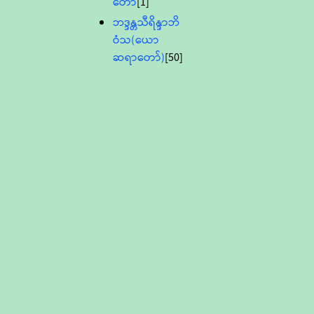
တော်
[1]
ဘဒ္ဒန္တသီရိန္ဒာဘိ
ဝံသ(ယော
ဆရာတော်)
[50]