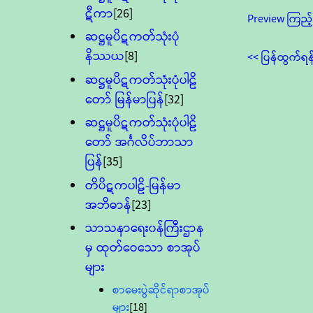
ဋီကာ
[26]
Preview ကြည့်
ဆဋ္ဌမူပိဋကတ်သုံးပုံ
နိဿယ
[8]
<< ပြန်ထွက်ရန
ဆဋ္ဌမူပိဋကတ်သုံးပုံပါဠိ
တော် မြန်မာပြန်
[32]
ဆဋ္ဌမူပိဋကတ်သုံးပုံပါဠိ
တော် အင်္ဂလိပ်ဘာသာ
ပြန်
[35]
တိပိဋကပါဠိ-မြန်မာ
အဘိဓာန်
[23]
သာသနာရေး၀န်ကြီးဌာန
မှ ထုတ်ဝေသော စာအုပ်
များ
စာမေးပွဲဆိုင်ရာစာအုပ်
များ
[18]