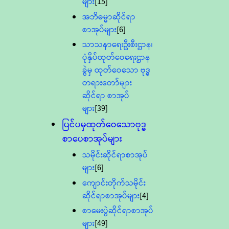
များ
[15]
အဘိဓမ္မာဆိုင်ရာ
စာအုပ်များ
[6]
သာသနာရေးဦးစီးဌာန၊
ပုံနှိပ်ထုတ်ဝေရေးဌာန
ခွဲမှ ထုတ်ဝေသော ဗုဒ္ဓ
တရားတော်များ
ဆိုင်ရာ စာအုပ်
များ
[39]
ပြင်ပမှထုတ်ဝေသောဗုဒ္ဓ
စာပေစာအုပ်များ
သမိုင်းဆိုင်ရာစာအုပ်
များ
[6]
ကျောင်းတိုက်သမိုင်း
ဆိုင်ရာစာအုပ်များ
[4]
စာမေးပွဲဆိုင်ရာစာအုပ်
များ
[49]