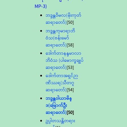
MP-3)
ဘဒ္ဒန္တဝိမလ(မိုးကုတ်
ဆရာတော်)
[50]
ဘဒ္ဒန္တကုမာရာဘိ
ဝံသ(ဗန်းမော်
ဆရာတော်)
[58]
ဒေါက်တာနန္ဒမာလာ
ဘိဝံသ (ပါမောက္ခချုပ်
ဆရာတော်)
[53]
ဒေါက်တာအရှင်ဉာ
ဏိဿရ(သီတဂူ
ဆရာတော်)
[54]
ဘဒ္ဒန္တဝါယာမိန္
ဒ(မြောက်ဦး
ဆရာတော်)
[50]
ဥပ္ပါတသန္တိတရား