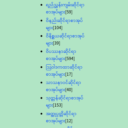
ရည်ညွှန်းကျမ်းဆိုင်ရာ
စာအုပ်များ
[59]
ဝိနည်းဆိုင်ရာစာအုပ်
များ
[104]
ဝိနိစ္ဆယဆိုင်ရာစာအုပ်
များ
[39]
ဝိပဿနာဆိုင်ရာ
စာအုပ်များ
[594]
သြဝါဒကထာဆိုင်ရာ
စာအုပ်များ
[17]
သာသနာ၀င်ဆိုင်ရာ
စာအုပ်များ
[40]
သုတ္တန်ဆိုင်ရာစာအုပ်
များ
[153]
အတ္ထုပ္ပတ္တိဆိုင်ရာ
စာအုပ်များ
[12]