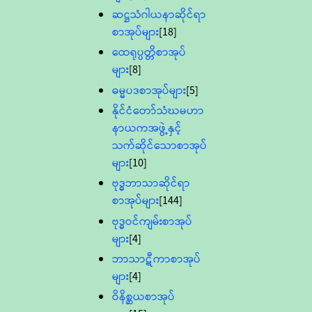
ဆဋ္ဌသံဂါယနာဆိုင်ရာ
စာအုပ်များ
[18]
ထေရုပ္ပတ္တိစာအုပ်
များ
[8]
ဓမ္မပဒစာအုပ်များ
[5]
နိုင်ငံတော်သံဃမဟာ
နာယကအဖွဲ့နှင့်
သက်ဆိုင်သောစာအုပ်
များ
[10]
ဗုဒ္ဓဘာသာဆိုင်ရာ
စာအုပ်များ
[144]
ဗုဒ္ဓဝင်ကျမ်းစာအုပ်
များ
[4]
ဘာသာဋီကာစာအုပ်
များ
[4]
ဝိနိစ္ဆယစာအုပ်