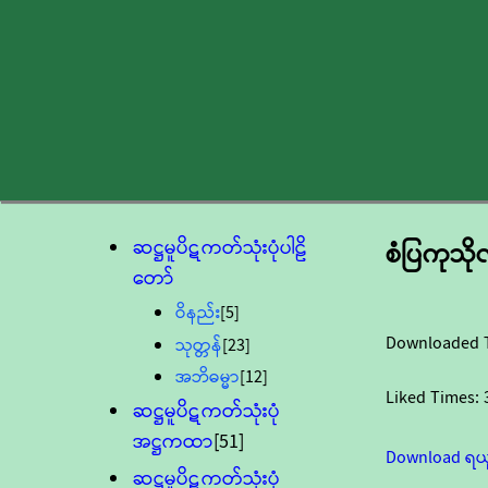
ဆဋ္ဌမူပိဋကတ်သုံးပုံပါဠိ
စံပြကုသိုလ
တော်
ဝိနည်း
[5]
Downloaded 
သုတ္တန်
[23]
အဘိဓမ္မာ
[12]
Liked Times:
ဆဋ္ဌမူပိဋကတ်သုံးပုံ
အဋ္ဌကထာ
[51]
Download ရယ
ဆဋ္ဌမူပိဋကတ်သုံးပုံ