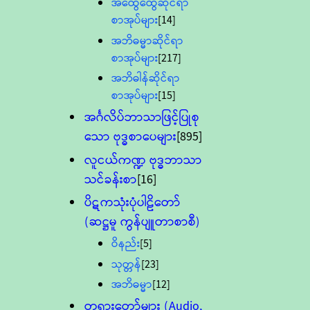
အထွေထွေဆိုင်ရာ
စာအုပ်များ
[14]
အဘိဓမ္မာဆိုင်ရာ
စာအုပ်များ
[217]
အဘိဓါန်ဆိုင်ရာ
စာအုပ်များ
[15]
အင်္ဂလိပ်ဘာသာဖြင့်ပြုစု
သော ဗုဒ္ဓစာပေများ
[895]
လူငယ်ကဏ္ဍ ဗုဒ္ဓဘာသာ
သင်ခန်းစာ
[16]
ပိဋကသုံးပုံပါဠိတော်
(ဆဋ္ဌမူ ကွန်ပျူတာစာစီ)
ဝိနည်း
[5]
သုတ္တန်
[23]
အဘိဓမ္မာ
[12]
တရားတော်များ (Audio,