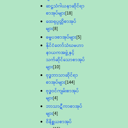
ဆဋ္ဌသံဂါယနာဆိုင်ရာ
စာအုပ်များ
[18]
ထေရုပ္ပတ္တိစာအုပ်
များ
[8]
ဓမ္မပဒစာအုပ်များ
[5]
နိုင်ငံတော်သံဃမဟာ
နာယကအဖွဲ့နှင့်
သက်ဆိုင်သောစာအုပ်
များ
[10]
ဗုဒ္ဓဘာသာဆိုင်ရာ
စာအုပ်များ
[144]
ဗုဒ္ဓဝင်ကျမ်းစာအုပ်
များ
[4]
ဘာသာဋီကာစာအုပ်
များ
[4]
ဝိနိစ္ဆယစာအုပ်