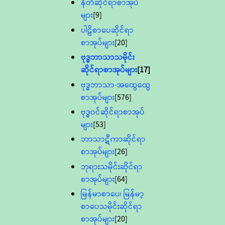
နီတိဆိုင်ရာစာအုပ်
များ
[9]
ပါဠိစာပေဆိုင်ရာ
စာအုပ်များ
[20]
ဗုဒ္ဓဘာသာသမိုင်း
ဆိုင်ရာစာအုပ်များ
[17]
ဗုဒ္ဓဘာသာ-အထွေထွေ
စာအုပ်များ
[576]
ဗုဒ္ဓဝင်ဆိုင်ရာစာအုပ်
များ
[53]
ဘာသာဋီကာဆိုင်ရာ
စာအုပ်များ
[26]
ဘုရားသမိုင်းဆိုင်ရာ
စာအုပ်များ
[64]
မြန်မာစာပေ၊ မြန်မာ့
စာပေသမိုင်းဆိုင်ရာ
စာအုပ်များ
[20]