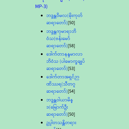
MP-3)
ဘဒ္ဒန္တဝိမလ(မိုးကုတ်
ဆရာတော်)
[50]
ဘဒ္ဒန္တကုမာရာဘိ
ဝံသ(ဗန်းမော်
ဆရာတော်)
[58]
ဒေါက်တာနန္ဒမာလာ
ဘိဝံသ (ပါမောက္ခချုပ်
ဆရာတော်)
[53]
ဒေါက်တာအရှင်ဉာ
ဏိဿရ(သီတဂူ
ဆရာတော်)
[54]
ဘဒ္ဒန္တဝါယာမိန္
ဒ(မြောက်ဦး
ဆရာတော်)
[50]
ဥပ္ပါတသန္တိတရား