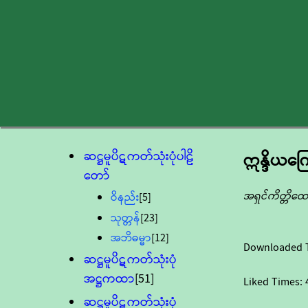
ဆဋ္ဌမူပိဋကတ်သုံးပုံပါဠိ
ဣန္ဒိယကြေ
တော်
အရှင်ကိတ္တိထေ
ဝိနည်း
[5]
သုတ္တန်
[23]
အဘိဓမ္မာ
[12]
Downloaded 
ဆဋ္ဌမူပိဋကတ်သုံးပုံ
အဋ္ဌကထာ
[51]
Liked Times:
ဆဋ္ဌမူပိဋကတ်သုံးပုံ