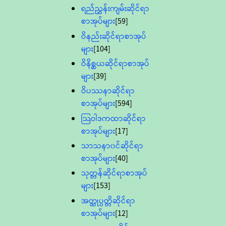
ရည်ညွှန်းကျမ်းဆိုင်ရာ
စာအုပ်များ
[59]
ဝိနည်းဆိုင်ရာစာအုပ်
များ
[104]
ဝိနိစ္ဆယဆိုင်ရာစာအုပ်
များ
[39]
ဝိပဿနာဆိုင်ရာ
စာအုပ်များ
[594]
သြဝါဒကထာဆိုင်ရာ
စာအုပ်များ
[17]
သာသနာ၀င်ဆိုင်ရာ
စာအုပ်များ
[40]
သုတ္တန်ဆိုင်ရာစာအုပ်
များ
[153]
အတ္ထုပ္ပတ္တိဆိုင်ရာ
စာအုပ်များ
[12]