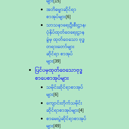
များ
[15]
အဘိဓမ္မာဆိုင်ရာ
စာအုပ်များ
[6]
သာသနာရေးဦးစီးဌာန၊
ပုံနှိပ်ထုတ်ဝေရေးဌာန
ခွဲမှ ထုတ်ဝေသော ဗုဒ္ဓ
တရားတော်များ
ဆိုင်ရာ စာအုပ်
များ
[39]
ပြင်ပမှထုတ်ဝေသောဗုဒ္ဓ
စာပေစာအုပ်များ
သမိုင်းဆိုင်ရာစာအုပ်
များ
[6]
ကျောင်းတိုက်သမိုင်း
ဆိုင်ရာစာအုပ်များ
[4]
စာမေးပွဲဆိုင်ရာစာအုပ်
များ
[49]