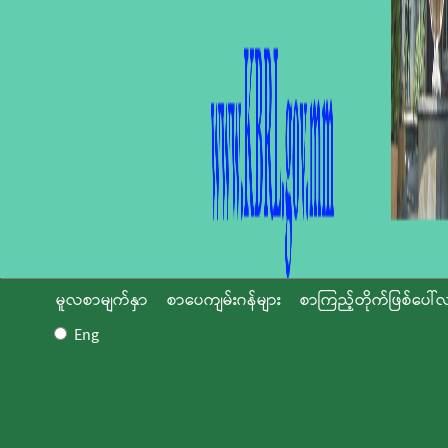
မူလစာမျက်နှာ
စာပေကျမ်းဂန်များ
စာကြည့်တိုက်ဖြစ်ပေါ်လ
Eng