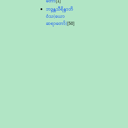
တော်
[1]
ဘဒ္ဒန္တသီရိန္ဒာဘိ
ဝံသ(ယော
ဆရာတော်)
[50]