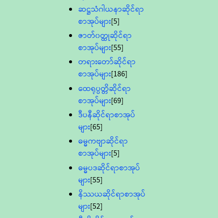
ဆဋ္ဌသံဂါယနာဆိုင်ရာ
စာအုပ်များ
[5]
ဇာတ်၀တ္ထုဆိုင်ရာ
စာအုပ်များ
[55]
တရားတော်ဆိုင်ရာ
စာအုပ်များ
[186]
ထေရုပ္ပတ္တိဆိုင်ရာ
စာအုပ်များ
[69]
ဒီပနီဆိုင်ရာစာအုပ်
များ
[65]
ဓမ္မကဗျာဆိုင်ရာ
စာအုပ်များ
[5]
ဓမ္မပဒဆိုင်ရာစာအုပ်
များ
[55]
နိဿယဆိုင်ရာစာအုပ်
များ
[52]