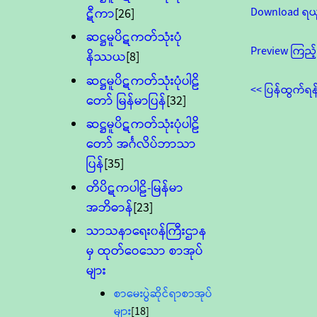
Download ရယ
ဋီကာ
[26]
ဆဋ္ဌမူပိဋကတ်သုံးပုံ
Preview ကြည့်
နိဿယ
[8]
ဆဋ္ဌမူပိဋကတ်သုံးပုံပါဠိ
<< ပြန်ထွက်ရန
တော် မြန်မာပြန်
[32]
ဆဋ္ဌမူပိဋကတ်သုံးပုံပါဠိ
တော် အင်္ဂလိပ်ဘာသာ
ပြန်
[35]
တိပိဋကပါဠိ-မြန်မာ
အဘိဓာန်
[23]
သာသနာရေး၀န်ကြီးဌာန
မှ ထုတ်ဝေသော စာအုပ်
များ
စာမေးပွဲဆိုင်ရာစာအုပ်
များ
[18]