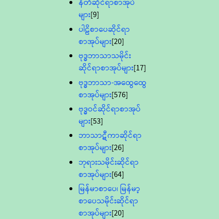
နီတိဆိုင်ရာစာအုပ်
များ
[9]
ပါဠိစာပေဆိုင်ရာ
စာအုပ်များ
[20]
ဗုဒ္ဓဘာသာသမိုင်း
ဆိုင်ရာစာအုပ်များ
[17]
ဗုဒ္ဓဘာသာ-အထွေထွေ
စာအုပ်များ
[576]
ဗုဒ္ဓဝင်ဆိုင်ရာစာအုပ်
များ
[53]
ဘာသာဋီကာဆိုင်ရာ
စာအုပ်များ
[26]
ဘုရားသမိုင်းဆိုင်ရာ
စာအုပ်များ
[64]
မြန်မာစာပေ၊ မြန်မာ့
စာပေသမိုင်းဆိုင်ရာ
စာအုပ်များ
[20]