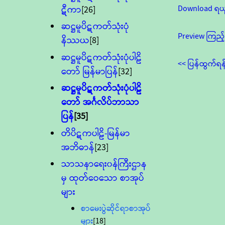
Download ရယ
ဋီကာ
[26]
ဆဋ္ဌမူပိဋကတ်သုံးပုံ
Preview ကြည့်
နိဿယ
[8]
ဆဋ္ဌမူပိဋကတ်သုံးပုံပါဠိ
<< ပြန်ထွက်ရန
တော် မြန်မာပြန်
[32]
ဆဋ္ဌမူပိဋကတ်သုံးပုံပါဠိ
တော် အင်္ဂလိပ်ဘာသာ
ပြန်
[35]
တိပိဋကပါဠိ-မြန်မာ
အဘိဓာန်
[23]
သာသနာရေး၀န်ကြီးဌာန
မှ ထုတ်ဝေသော စာအုပ်
များ
စာမေးပွဲဆိုင်ရာစာအုပ်
များ
[18]