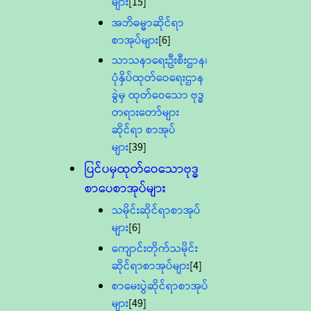
များ
[15]
အဘိဓမ္မာဆိုင်ရာ
စာအုပ်များ
[6]
သာသနာရေးဦးစီးဌာန၊
ပုံနှိပ်ထုတ်ဝေရေးဌာန
ခွဲမှ ထုတ်ဝေသော ဗုဒ္ဓ
တရားတော်များ
ဆိုင်ရာ စာအုပ်
များ
[39]
ပြင်ပမှထုတ်ဝေသောဗုဒ္ဓ
စာပေစာအုပ်များ
သမိုင်းဆိုင်ရာစာအုပ်
များ
[6]
ကျောင်းတိုက်သမိုင်း
ဆိုင်ရာစာအုပ်များ
[4]
စာမေးပွဲဆိုင်ရာစာအုပ်
များ
[49]