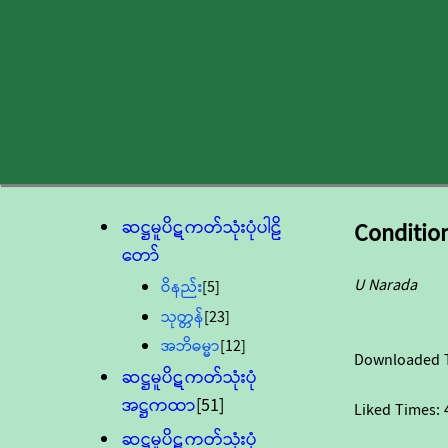
ဆဋ္ဌမူပိဋကတ်သုံးပုံပါဠိ
Condition
တော်
U Narada
ဝိနည်း
[5]
သုတ္တန်
[23]
အဘိဓမ္မာ
[12]
Downloaded 
ဆဋ္ဌမူပိဋကတ်သုံးပုံ
အဋ္ဌကထာ
[51]
Liked Times:
ဆဋ္ဌမူပိဋကတ်သုံးပုံ