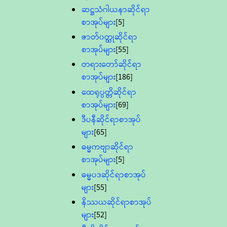
ဆဋ္ဌသံဂါယနာဆိုင်ရာ
စာအုပ်များ
[5]
ဇာတ်၀တ္ထုဆိုင်ရာ
စာအုပ်များ
[55]
တရားတော်ဆိုင်ရာ
စာအုပ်များ
[186]
ထေရုပ္ပတ္တိဆိုင်ရာ
စာအုပ်များ
[69]
ဒီပနီဆိုင်ရာစာအုပ်
များ
[65]
ဓမ္မကဗျာဆိုင်ရာ
စာအုပ်များ
[5]
ဓမ္မပဒဆိုင်ရာစာအုပ်
များ
[55]
နိဿယဆိုင်ရာစာအုပ်
များ
[52]