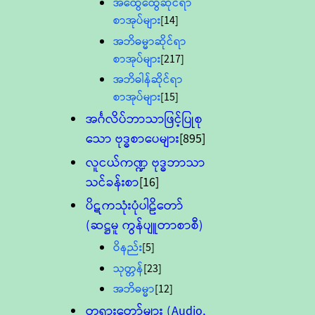
အထွေထွေဆိုင်ရာ
စာအုပ်များ
[14]
အဘိဓမ္မာဆိုင်ရာ
စာအုပ်များ
[217]
အဘိဓါန်ဆိုင်ရာ
စာအုပ်များ
[15]
အင်္ဂလိပ်ဘာသာဖြင့်ပြုစု
သော ဗုဒ္ဓစာပေများ
[895]
လူငယ်ကဏ္ဍ ဗုဒ္ဓဘာသာ
သင်ခန်းစာ
[16]
ပိဋကသုံးပုံပါဠိတော်
(ဆဋ္ဌမူ ကွန်ပျူတာစာစီ)
ဝိနည်း
[5]
သုတ္တန်
[23]
အဘိဓမ္မာ
[12]
တရားတော်များ (Audio,