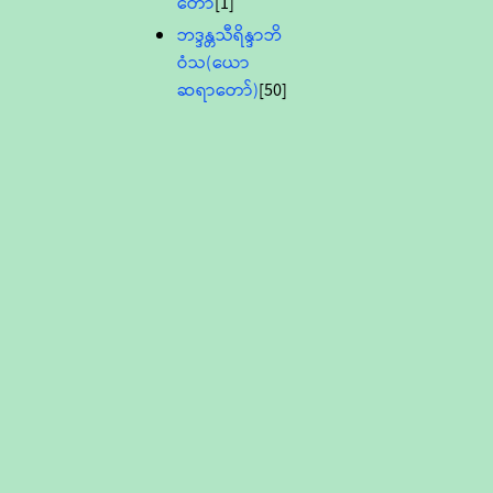
တော်
[1]
ဘဒ္ဒန္တသီရိန္ဒာဘိ
ဝံသ(ယော
ဆရာတော်)
[50]