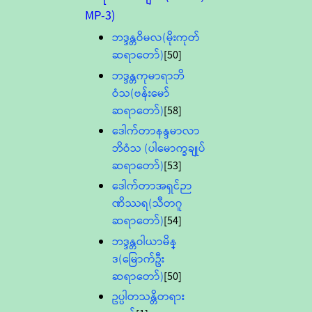
MP-3)
ဘဒ္ဒန္တဝိမလ(မိုးကုတ်
ဆရာတော်)
[50]
ဘဒ္ဒန္တကုမာရာဘိ
ဝံသ(ဗန်းမော်
ဆရာတော်)
[58]
ဒေါက်တာနန္ဒမာလာ
ဘိဝံသ (ပါမောက္ခချုပ်
ဆရာတော်)
[53]
ဒေါက်တာအရှင်ဉာ
ဏိဿရ(သီတဂူ
ဆရာတော်)
[54]
ဘဒ္ဒန္တဝါယာမိန္
ဒ(မြောက်ဦး
ဆရာတော်)
[50]
ဥပ္ပါတသန္တိတရား