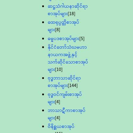
ဆဋ္ဌသံဂါယနာဆိုင်ရာ
စာအုပ်များ
[18]
ထေရုပ္ပတ္တိစာအုပ်
များ
[8]
ဓမ္မပဒစာအုပ်များ
[5]
နိုင်ငံတော်သံဃမဟာ
နာယကအဖွဲ့နှင့်
သက်ဆိုင်သောစာအုပ်
များ
[10]
ဗုဒ္ဓဘာသာဆိုင်ရာ
စာအုပ်များ
[144]
ဗုဒ္ဓဝင်ကျမ်းစာအုပ်
များ
[4]
ဘာသာဋီကာစာအုပ်
များ
[4]
ဝိနိစ္ဆယစာအုပ်