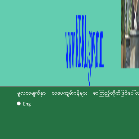
မူလစာမျက်နှာ
စာပေကျမ်းဂန်များ
စာကြည့်တိုက်ဖြစ်ပေါ်လ
Eng