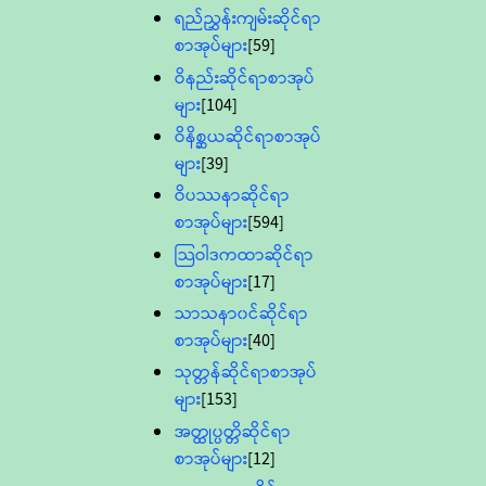
ရည်ညွှန်းကျမ်းဆိုင်ရာ
စာအုပ်များ
[59]
ဝိနည်းဆိုင်ရာစာအုပ်
များ
[104]
ဝိနိစ္ဆယဆိုင်ရာစာအုပ်
များ
[39]
ဝိပဿနာဆိုင်ရာ
စာအုပ်များ
[594]
သြဝါဒကထာဆိုင်ရာ
စာအုပ်များ
[17]
သာသနာ၀င်ဆိုင်ရာ
စာအုပ်များ
[40]
သုတ္တန်ဆိုင်ရာစာအုပ်
များ
[153]
အတ္ထုပ္ပတ္တိဆိုင်ရာ
စာအုပ်များ
[12]