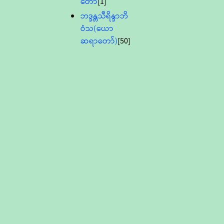
တော်
[1]
ဘဒ္ဒန္တသီရိန္ဒာဘိ
ဝံသ(ယော
ဆရာတော်)
[50]