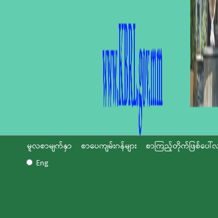
မူလစာမျက်နှာ
စာပေကျမ်းဂန်များ
စာကြည့်တိုက်ဖြစ်ပေါ်လ
Eng