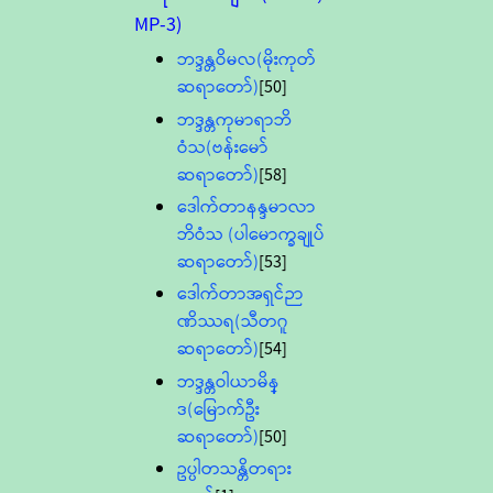
MP-3)
ဘဒ္ဒန္တဝိမလ(မိုးကုတ်
ဆရာတော်)
[50]
ဘဒ္ဒန္တကုမာရာဘိ
ဝံသ(ဗန်းမော်
ဆရာတော်)
[58]
ဒေါက်တာနန္ဒမာလာ
ဘိဝံသ (ပါမောက္ခချုပ်
ဆရာတော်)
[53]
ဒေါက်တာအရှင်ဉာ
ဏိဿရ(သီတဂူ
ဆရာတော်)
[54]
ဘဒ္ဒန္တဝါယာမိန္
ဒ(မြောက်ဦး
ဆရာတော်)
[50]
ဥပ္ပါတသန္တိတရား