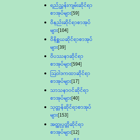
ရည်ညွှန်းကျမ်းဆိုင်ရာ
စာအုပ်များ
[59]
ဝိနည်းဆိုင်ရာစာအုပ်
များ
[104]
ဝိနိစ္ဆယဆိုင်ရာစာအုပ်
များ
[39]
ဝိပဿနာဆိုင်ရာ
စာအုပ်များ
[594]
သြဝါဒကထာဆိုင်ရာ
စာအုပ်များ
[17]
သာသနာ၀င်ဆိုင်ရာ
စာအုပ်များ
[40]
သုတ္တန်ဆိုင်ရာစာအုပ်
များ
[153]
အတ္ထုပ္ပတ္တိဆိုင်ရာ
စာအုပ်များ
[12]