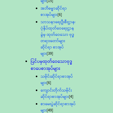
များ
[15]
အဘိဓမ္မာဆိုင်ရာ
စာအုပ်များ
[6]
သာသနာရေးဦးစီးဌာန၊
ပုံနှိပ်ထုတ်ဝေရေးဌာန
ခွဲမှ ထုတ်ဝေသော ဗုဒ္ဓ
တရားတော်များ
ဆိုင်ရာ စာအုပ်
များ
[39]
ပြင်ပမှထုတ်ဝေသောဗုဒ္ဓ
စာပေစာအုပ်များ
သမိုင်းဆိုင်ရာစာအုပ်
များ
[6]
ကျောင်းတိုက်သမိုင်း
ဆိုင်ရာစာအုပ်များ
[4]
စာမေးပွဲဆိုင်ရာစာအုပ်
များ
[49]