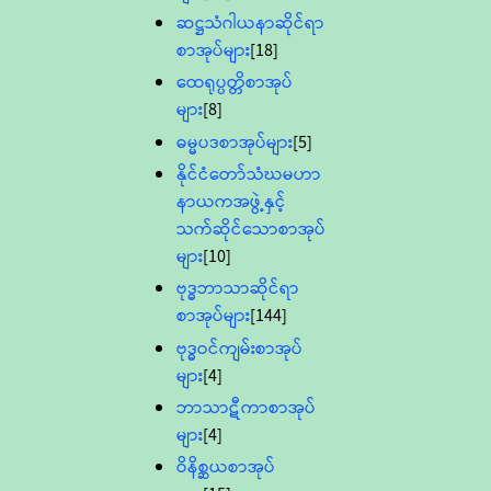
ဆဋ္ဌသံဂါယနာဆိုင်ရာ
စာအုပ်များ
[18]
ထေရုပ္ပတ္တိစာအုပ်
များ
[8]
ဓမ္မပဒစာအုပ်များ
[5]
နိုင်ငံတော်သံဃမဟာ
နာယကအဖွဲ့နှင့်
သက်ဆိုင်သောစာအုပ်
များ
[10]
ဗုဒ္ဓဘာသာဆိုင်ရာ
စာအုပ်များ
[144]
ဗုဒ္ဓဝင်ကျမ်းစာအုပ်
များ
[4]
ဘာသာဋီကာစာအုပ်
များ
[4]
ဝိနိစ္ဆယစာအုပ်