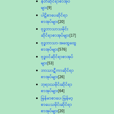
နီတိဆိုင်ရာစာအုပ်
များ
[9]
ပါဠိစာပေဆိုင်ရာ
စာအုပ်များ
[20]
ဗုဒ္ဓဘာသာသမိုင်း
ဆိုင်ရာစာအုပ်များ
[17]
ဗုဒ္ဓဘာသာ-အထွေထွေ
စာအုပ်များ
[576]
ဗုဒ္ဓဝင်ဆိုင်ရာစာအုပ်
များ
[53]
ဘာသာဋီကာဆိုင်ရာ
စာအုပ်များ
[26]
ဘုရားသမိုင်းဆိုင်ရာ
စာအုပ်များ
[64]
မြန်မာစာပေ၊ မြန်မာ့
စာပေသမိုင်းဆိုင်ရာ
စာအုပ်များ
[20]