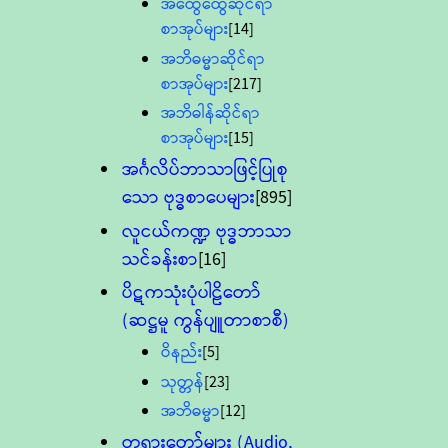
အထွေထွေဆိုင်ရာ
စာအုပ်များ
[14]
အဘိဓမ္မာဆိုင်ရာ
စာအုပ်များ
[217]
အဘိဓါန်ဆိုင်ရာ
စာအုပ်များ
[15]
အင်္ဂလိပ်ဘာသာဖြင့်ပြုစု
သော ဗုဒ္ဓစာပေများ
[895]
လူငယ်ကဏ္ဍ ဗုဒ္ဓဘာသာ
သင်ခန်းစာ
[16]
ပိဋကသုံးပုံပါဠိတော်
(ဆဋ္ဌမူ ကွန်ပျူတာစာစီ)
ဝိနည်း
[5]
သုတ္တန်
[23]
အဘိဓမ္မာ
[12]
တရားတော်များ (Audio,