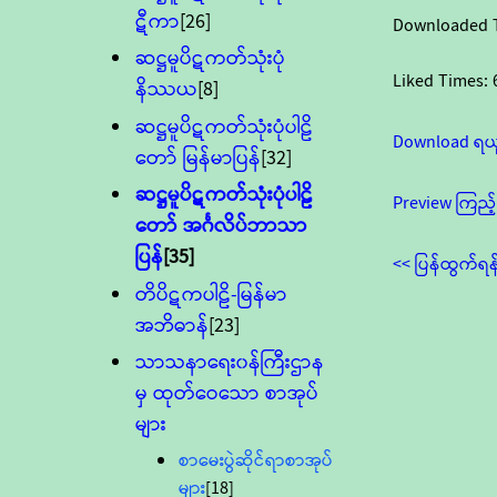
ဋီကာ
[26]
Downloaded 
ဆဋ္ဌမူပိဋကတ်သုံးပုံ
Liked Times:
နိဿယ
[8]
ဆဋ္ဌမူပိဋကတ်သုံးပုံပါဠိ
Download ရယ
တော် မြန်မာပြန်
[32]
ဆဋ္ဌမူပိဋကတ်သုံးပုံပါဠိ
Preview ကြည့်
တော် အင်္ဂလိပ်ဘာသာ
ပြန်
[35]
<< ပြန်ထွက်ရန
တိပိဋကပါဠိ-မြန်မာ
အဘိဓာန်
[23]
သာသနာရေး၀န်ကြီးဌာန
မှ ထုတ်ဝေသော စာအုပ်
များ
စာမေးပွဲဆိုင်ရာစာအုပ်
များ
[18]