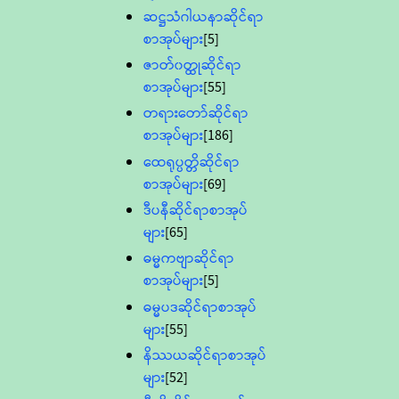
ဆဋ္ဌသံဂါယနာဆိုင်ရာ
စာအုပ်များ
[5]
ဇာတ်၀တ္ထုဆိုင်ရာ
စာအုပ်များ
[55]
တရားတော်ဆိုင်ရာ
စာအုပ်များ
[186]
ထေရုပ္ပတ္တိဆိုင်ရာ
စာအုပ်များ
[69]
ဒီပနီဆိုင်ရာစာအုပ်
များ
[65]
ဓမ္မကဗျာဆိုင်ရာ
စာအုပ်များ
[5]
ဓမ္မပဒဆိုင်ရာစာအုပ်
များ
[55]
နိဿယဆိုင်ရာစာအုပ်
များ
[52]