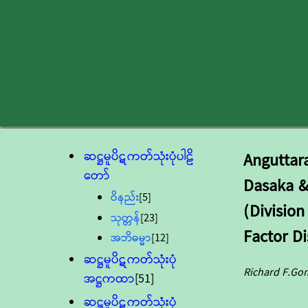
ဆဋ္ဌမူပိဋကတ်သုံးပုံပါဠိ
Anguttar
တော်
Dasaka &
ဝိနည်း
[5]
(Division
သုတ္တန်
[23]
Factor Di
အဘိဓမ္မာ
[12]
ဆဋ္ဌမူပိဋကတ်သုံးပုံ
Richard F.Go
အဋ္ဌကထာ
[51]
ဆဋ္ဌမူပိဋကတ်သုံးပုံ