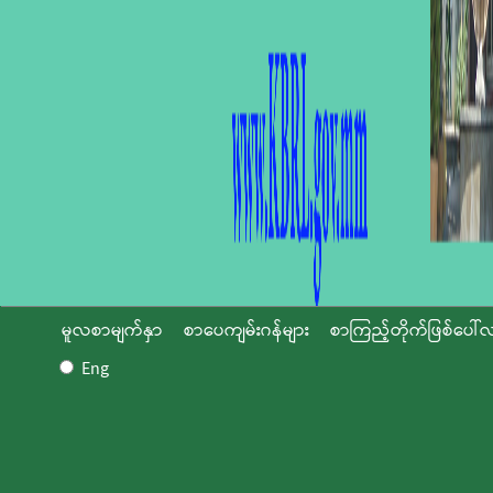
မူလစာမျက်နှာ
စာပေကျမ်းဂန်များ
စာကြည့်တိုက်ဖြစ်ပေါ်လ
Eng