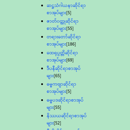
ဆဋ္ဌသံဂါယနာဆိုင်ရာ
စာအုပ်များ
[5]
ဇာတ်၀တ္ထုဆိုင်ရာ
စာအုပ်များ
[55]
တရားတော်ဆိုင်ရာ
စာအုပ်များ
[186]
ထေရုပ္ပတ္တိဆိုင်ရာ
စာအုပ်များ
[69]
ဒီပနီဆိုင်ရာစာအုပ်
များ
[65]
ဓမ္မကဗျာဆိုင်ရာ
စာအုပ်များ
[5]
ဓမ္မပဒဆိုင်ရာစာအုပ်
များ
[55]
နိဿယဆိုင်ရာစာအုပ်
များ
[52]