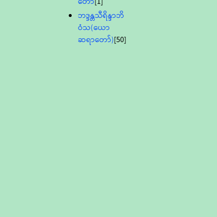
တော်
[1]
ဘဒ္ဒန္တသီရိန္ဒာဘိ
ဝံသ(ယော
ဆရာတော်)
[50]