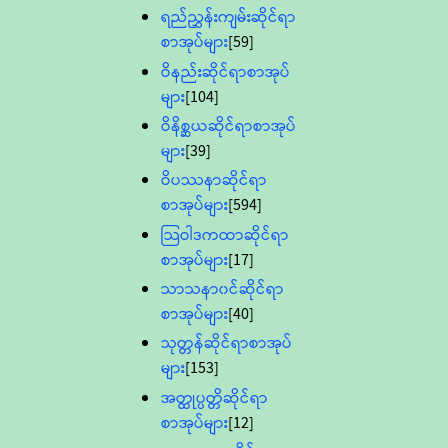
ရည်ညွှန်းကျမ်းဆိုင်ရာ
စာအုပ်များ
[59]
ဝိနည်းဆိုင်ရာစာအုပ်
များ
[104]
ဝိနိစ္ဆယဆိုင်ရာစာအုပ်
များ
[39]
ဝိပဿနာဆိုင်ရာ
စာအုပ်များ
[594]
သြဝါဒကထာဆိုင်ရာ
စာအုပ်များ
[17]
သာသနာ၀င်ဆိုင်ရာ
စာအုပ်များ
[40]
သုတ္တန်ဆိုင်ရာစာအုပ်
များ
[153]
အတ္ထုပ္ပတ္တိဆိုင်ရာ
စာအုပ်များ
[12]