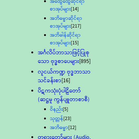
အထွေထွေဆိုင်ရာ
စာအုပ်များ
[14]
အဘိဓမ္မာဆိုင်ရာ
စာအုပ်များ
[217]
အဘိဓါန်ဆိုင်ရာ
စာအုပ်များ
[15]
အင်္ဂလိပ်ဘာသာဖြင့်ပြုစု
သော ဗုဒ္ဓစာပေများ
[895]
လူငယ်ကဏ္ဍ ဗုဒ္ဓဘာသာ
သင်ခန်းစာ
[16]
ပိဋကသုံးပုံပါဠိတော်
(ဆဋ္ဌမူ ကွန်ပျူတာစာစီ)
ဝိနည်း
[5]
သုတ္တန်
[23]
အဘိဓမ္မာ
[12]
တရားတော်များ (Audio,