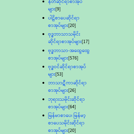
နီတိဆိုင်ရာစာအုပ်
များ
[9]
ပါဠိစာပေဆိုင်ရာ
စာအုပ်များ
[20]
ဗုဒ္ဓဘာသာသမိုင်း
ဆိုင်ရာစာအုပ်များ
[17]
ဗုဒ္ဓဘာသာ-အထွေထွေ
စာအုပ်များ
[576]
ဗုဒ္ဓဝင်ဆိုင်ရာစာအုပ်
များ
[53]
ဘာသာဋီကာဆိုင်ရာ
စာအုပ်များ
[26]
ဘုရားသမိုင်းဆိုင်ရာ
စာအုပ်များ
[64]
မြန်မာစာပေ၊ မြန်မာ့
စာပေသမိုင်းဆိုင်ရာ
စာအုပ်များ
[20]