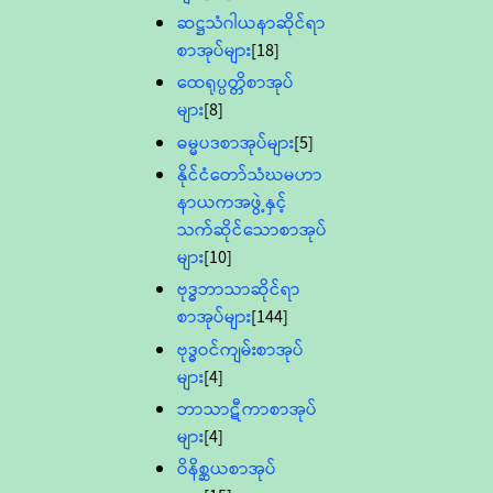
ဆဋ္ဌသံဂါယနာဆိုင်ရာ
စာအုပ်များ
[18]
ထေရုပ္ပတ္တိစာအုပ်
များ
[8]
ဓမ္မပဒစာအုပ်များ
[5]
နိုင်ငံတော်သံဃမဟာ
နာယကအဖွဲ့နှင့်
သက်ဆိုင်သောစာအုပ်
များ
[10]
ဗုဒ္ဓဘာသာဆိုင်ရာ
စာအုပ်များ
[144]
ဗုဒ္ဓဝင်ကျမ်းစာအုပ်
များ
[4]
ဘာသာဋီကာစာအုပ်
များ
[4]
ဝိနိစ္ဆယစာအုပ်