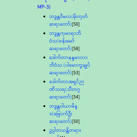
MP-3)
ဘဒ္ဒန္တဝိမလ(မိုးကုတ်
ဆရာတော်)
[50]
ဘဒ္ဒန္တကုမာရာဘိ
ဝံသ(ဗန်းမော်
ဆရာတော်)
[58]
ဒေါက်တာနန္ဒမာလာ
ဘိဝံသ (ပါမောက္ခချုပ်
ဆရာတော်)
[53]
ဒေါက်တာအရှင်ဉာ
ဏိဿရ(သီတဂူ
ဆရာတော်)
[54]
ဘဒ္ဒန္တဝါယာမိန္
ဒ(မြောက်ဦး
ဆရာတော်)
[50]
ဥပ္ပါတသန္တိတရား