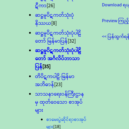
Download ရယ
ဋီကာ
[26]
ဆဋ္ဌမူပိဋကတ်သုံးပုံ
Preview ကြည့်
နိဿယ
[8]
ဆဋ္ဌမူပိဋကတ်သုံးပုံပါဠိ
<< ပြန်ထွက်ရန
တော် မြန်မာပြန်
[32]
ဆဋ္ဌမူပိဋကတ်သုံးပုံပါဠိ
တော် အင်္ဂလိပ်ဘာသာ
ပြန်
[35]
တိပိဋကပါဠိ-မြန်မာ
အဘိဓာန်
[23]
သာသနာရေး၀န်ကြီးဌာန
မှ ထုတ်ဝေသော စာအုပ်
များ
စာမေးပွဲဆိုင်ရာစာအုပ်
များ
[18]