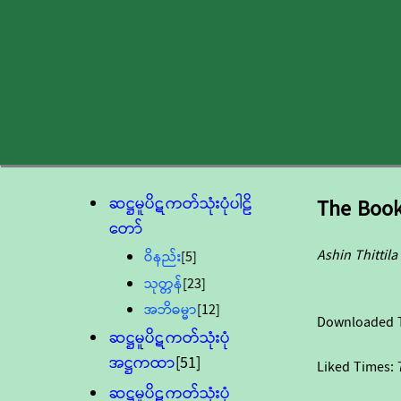
ဆဋ္ဌမူပိဋကတ်သုံးပုံပါဠိ
The Book
တော်
Ashin Thittila
ဝိနည်း
[5]
သုတ္တန်
[23]
အဘိဓမ္မာ
[12]
Downloaded 
ဆဋ္ဌမူပိဋကတ်သုံးပုံ
အဋ္ဌကထာ
[51]
Liked Times:
ဆဋ္ဌမူပိဋကတ်သုံးပုံ