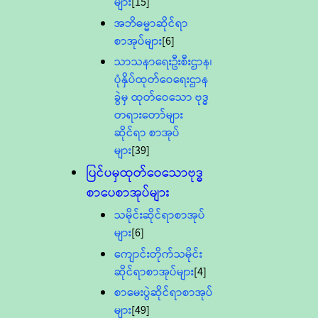
များ
[15]
အဘိဓမ္မာဆိုင်ရာ
စာအုပ်များ
[6]
သာသနာရေးဦးစီးဌာန၊
ပုံနှိပ်ထုတ်ဝေရေးဌာန
ခွဲမှ ထုတ်ဝေသော ဗုဒ္ဓ
တရားတော်များ
ဆိုင်ရာ စာအုပ်
များ
[39]
ပြင်ပမှထုတ်ဝေသောဗုဒ္ဓ
စာပေစာအုပ်များ
သမိုင်းဆိုင်ရာစာအုပ်
များ
[6]
ကျောင်းတိုက်သမိုင်း
ဆိုင်ရာစာအုပ်များ
[4]
စာမေးပွဲဆိုင်ရာစာအုပ်
များ
[49]