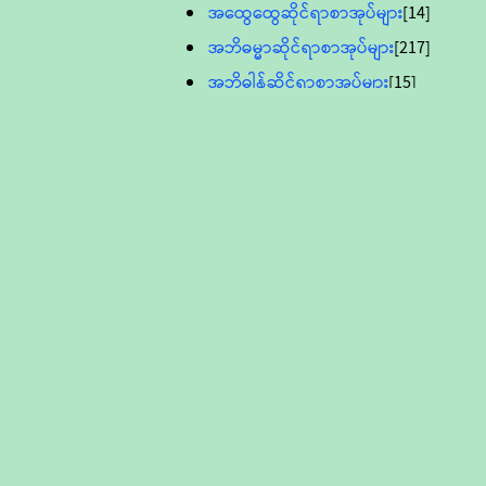
အထွေထွေဆိုင်ရာစာအုပ်များ
[14]
အဘိဓမ္မာဆိုင်ရာစာအုပ်များ
[217]
အဘိဓါန်ဆိုင်ရာစာအုပ်များ
[15]
အင်္ဂလိပ်ဘာသာဖြင့်ပြုစုသော ဗုဒ္ဓ
စာပေများ
[895]
လူငယ်ကဏ္ဍ ဗုဒ္ဓဘာသာ
သင်ခန်းစာ
[16]
ပိဋကသုံးပုံပါဠိတော် (ဆဋ္ဌမူ
ကွန်ပျူတာစာစီ)
ဝိနည်း
[5]
သုတ္တန်
[23]
အဘိဓမ္မာ
[12]
တရားတော်များ (Audio, MP-3)
ဘဒ္ဒန္တဝိမလ(မိုးကုတ်ဆရာတော်)