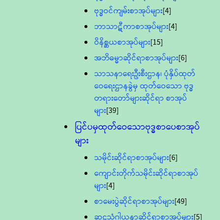
ဗုဒ္ဓဝင်ကျမ်းစာအုပ်များ
[4]
ဘာသာဋီကာစာအုပ်များ
[4]
ဝိနိစ္ဆယစာအုပ်များ
[15]
အဘိဓမ္မာဆိုင်ရာစာအုပ်များ
[6]
သာသနာရေးဦးစီးဌာန၊ ပုံနှိပ်ထုတ်
ဝေရေးဌာနခွဲမှ ထုတ်ဝေသော ဗုဒ္ဓ
တရားတော်များဆိုင်ရာ စာအုပ်
များ
[39]
ပြင်ပမှထုတ်ဝေသောဗုဒ္ဓစာပေစာအုပ်
များ
သမိုင်းဆိုင်ရာစာအုပ်များ
[6]
ကျောင်းတိုက်သမိုင်းဆိုင်ရာစာအုပ်
များ
[4]
စာမေးပွဲဆိုင်ရာစာအုပ်များ
[49]
ဆဋ္ဌသံဂါယနာဆိုင်ရာစာအုပ်များ
[5]