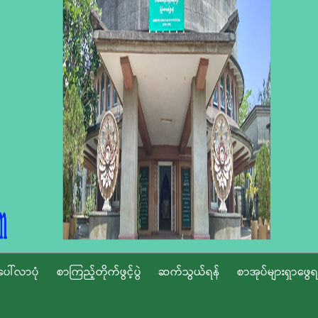
ပေါ်လာပုံ
စာကြည့်တိုက်ဖွင့်ပွဲ
ဆက်သွယ်ရန်
စာအုပ်များရှာဖွေရ