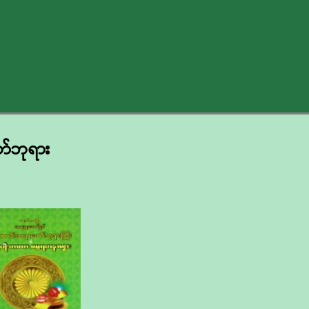
ာ်ဘုရား