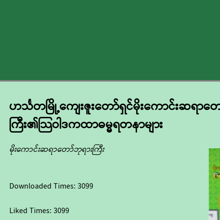
ဟင်္သတမြို့ကျေးဇူးတော်ရှင်မိုးကောင်းဆရာတေ
ကြီး၏သြဝါဒကထာဓမ္မရတနာများ
မိုးကောင်းဆရာတော်ဘုရားကြီး
Downloaded Times:
3099
Liked Times:
3099