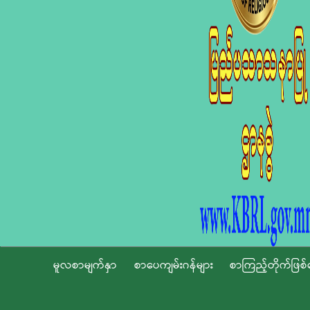
မူလစာမျက်နှာ
စာပေကျမ်းဂန်များ
စာကြည့်တိုက်ဖြစ်