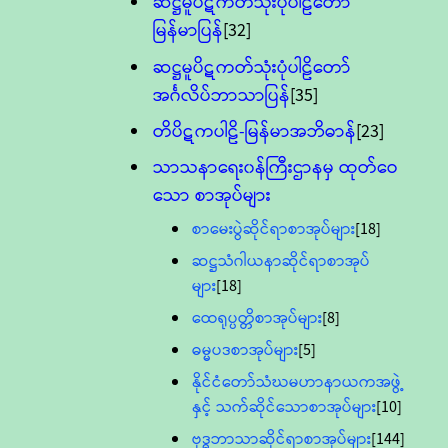
ဆဋ္ဌမူပိဋကတ်သုံးပုံပါဠိတော်
မြန်မာပြန်
[32]
ဆဋ္ဌမူပိဋကတ်သုံးပုံပါဠိတော်
အင်္ဂလိပ်ဘာသာပြန်
[35]
တိပိဋကပါဠိ-မြန်မာအဘိဓာန်
[23]
သာသနာရေး၀န်ကြီးဌာနမှ ထုတ်ဝေ
သော စာအုပ်များ
စာမေးပွဲဆိုင်ရာစာအုပ်များ
[18]
ဆဋ္ဌသံဂါယနာဆိုင်ရာစာအုပ်
များ
[18]
ထေရုပ္ပတ္တိစာအုပ်များ
[8]
ဓမ္မပဒစာအုပ်များ
[5]
နိုင်ငံတော်သံဃမဟာနာယကအဖွဲ့
နှင့် သက်ဆိုင်သောစာအုပ်များ
[10]
ဗုဒ္ဓဘာသာဆိုင်ရာစာအုပ်များ
[144]