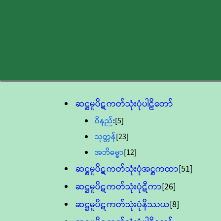
ဆဋ္ဌမူပိဋကတ်သုံးပုံပါဠိတော်
ဝိနည်း
[5]
သုတ္တန်
[23]
အဘိဓမ္မာ
[12]
ဆဋ္ဌမူပိဋကတ်သုံးပုံအဋ္ဌကထာ
[51]
ဆဋ္ဌမူပိဋကတ်သုံးပုံဋီကာ
[26]
ဆဋ္ဌမူပိဋကတ်သုံးပုံနိဿယ
[8]