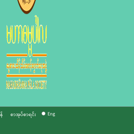
Eng
န်
စာအုပ်စာရင်း