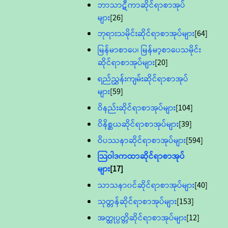
ဘာသာဋီကာဆိုင်ရာစာအုပ်
များ
[26]
ဘုရားသမိုင်းဆိုင်ရာစာအုပ်များ
[64]
မြန်မာစာပေ၊ မြန်မာ့စာပေသမိုင်း
ဆိုင်ရာစာအုပ်များ
[20]
ရည်ညွှန်းကျမ်းဆိုင်ရာစာအုပ်
များ
[59]
ဝိနည်းဆိုင်ရာစာအုပ်များ
[104]
ဝိနိစ္ဆယဆိုင်ရာစာအုပ်များ
[39]
ဝိပဿနာဆိုင်ရာစာအုပ်များ
[594]
သြဝါဒကထာဆိုင်ရာစာအုပ်
များ
[17]
သာသနာ၀င်ဆိုင်ရာစာအုပ်များ
[40]
သုတ္တန်ဆိုင်ရာစာအုပ်များ
[153]
အတ္ထုပ္ပတ္တိဆိုင်ရာစာအုပ်များ
[12]