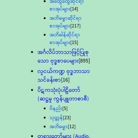
အထွေထွေဆိုင်ရာ
စာအုပ်များ
[14]
အဘိဓမ္မာဆိုင်ရာ
စာအုပ်များ
[217]
အဘိဓါန်ဆိုင်ရာ
စာအုပ်များ
[15]
အင်္ဂလိပ်ဘာသာဖြင့်ပြုစု
သော ဗုဒ္ဓစာပေများ
[895]
လူငယ်ကဏ္ဍ ဗုဒ္ဓဘာသာ
သင်ခန်းစာ
[16]
ပိဋကသုံးပုံပါဠိတော်
(ဆဋ္ဌမူ ကွန်ပျူတာစာစီ)
ဝိနည်း
[5]
သုတ္တန်
[23]
အဘိဓမ္မာ
[12]
တရားတော်များ (Audio,