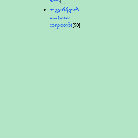
တော်
[1]
ဘဒ္ဒန္တသီရိန္ဒာဘိ
ဝံသ(ယော
ဆရာတော်)
[50]