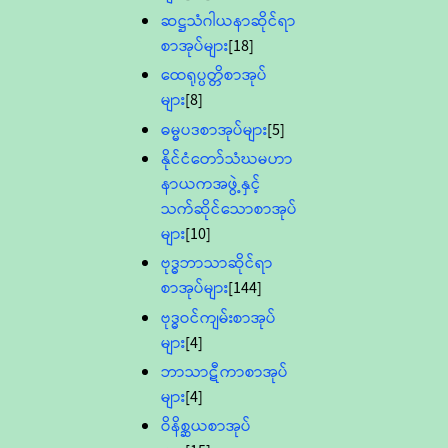
ဆဋ္ဌသံဂါယနာဆိုင်ရာ
စာအုပ်များ
[18]
ထေရုပ္ပတ္တိစာအုပ်
များ
[8]
ဓမ္မပဒစာအုပ်များ
[5]
နိုင်ငံတော်သံဃမဟာ
နာယကအဖွဲ့နှင့်
သက်ဆိုင်သောစာအုပ်
များ
[10]
ဗုဒ္ဓဘာသာဆိုင်ရာ
စာအုပ်များ
[144]
ဗုဒ္ဓဝင်ကျမ်းစာအုပ်
များ
[4]
ဘာသာဋီကာစာအုပ်
များ
[4]
ဝိနိစ္ဆယစာအုပ်