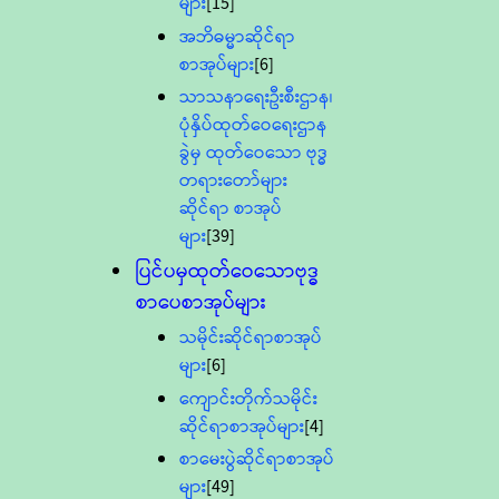
များ
[15]
အဘိဓမ္မာဆိုင်ရာ
စာအုပ်များ
[6]
သာသနာရေးဦးစီးဌာန၊
ပုံနှိပ်ထုတ်ဝေရေးဌာန
ခွဲမှ ထုတ်ဝေသော ဗုဒ္ဓ
တရားတော်များ
ဆိုင်ရာ စာအုပ်
များ
[39]
ပြင်ပမှထုတ်ဝေသောဗုဒ္ဓ
စာပေစာအုပ်များ
သမိုင်းဆိုင်ရာစာအုပ်
များ
[6]
ကျောင်းတိုက်သမိုင်း
ဆိုင်ရာစာအုပ်များ
[4]
စာမေးပွဲဆိုင်ရာစာအုပ်
များ
[49]