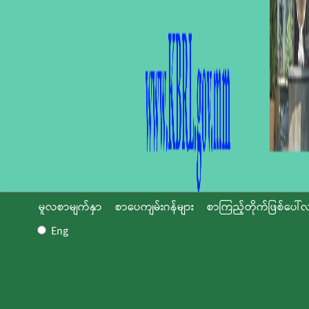
မူလစာမျက်နှာ
စာပေကျမ်းဂန်များ
စာကြည့်တိုက်ဖြစ်ပေါ်လ
Eng