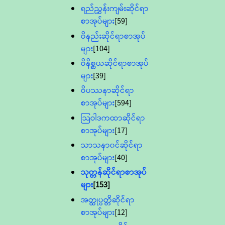
ရည်ညွှန်းကျမ်းဆိုင်ရာ
စာအုပ်များ
[59]
ဝိနည်းဆိုင်ရာစာအုပ်
များ
[104]
ဝိနိစ္ဆယဆိုင်ရာစာအုပ်
များ
[39]
ဝိပဿနာဆိုင်ရာ
စာအုပ်များ
[594]
သြဝါဒကထာဆိုင်ရာ
စာအုပ်များ
[17]
သာသနာ၀င်ဆိုင်ရာ
စာအုပ်များ
[40]
သုတ္တန်ဆိုင်ရာစာအုပ်
များ
[153]
အတ္ထုပ္ပတ္တိဆိုင်ရာ
စာအုပ်များ
[12]