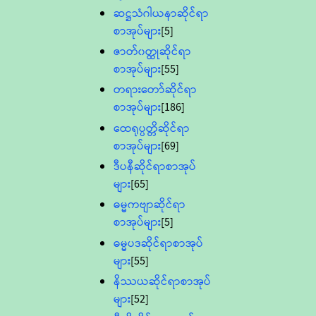
ဆဋ္ဌသံဂါယနာဆိုင်ရာ
စာအုပ်များ
[5]
ဇာတ်၀တ္ထုဆိုင်ရာ
စာအုပ်များ
[55]
တရားတော်ဆိုင်ရာ
စာအုပ်များ
[186]
ထေရုပ္ပတ္တိဆိုင်ရာ
စာအုပ်များ
[69]
ဒီပနီဆိုင်ရာစာအုပ်
များ
[65]
ဓမ္မကဗျာဆိုင်ရာ
စာအုပ်များ
[5]
ဓမ္မပဒဆိုင်ရာစာအုပ်
များ
[55]
နိဿယဆိုင်ရာစာအုပ်
များ
[52]