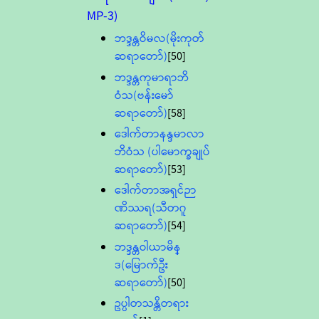
MP-3)
ဘဒ္ဒန္တဝိမလ(မိုးကုတ်
ဆရာတော်)
[50]
ဘဒ္ဒန္တကုမာရာဘိ
ဝံသ(ဗန်းမော်
ဆရာတော်)
[58]
ဒေါက်တာနန္ဒမာလာ
ဘိဝံသ (ပါမောက္ခချုပ်
ဆရာတော်)
[53]
ဒေါက်တာအရှင်ဉာ
ဏိဿရ(သီတဂူ
ဆရာတော်)
[54]
ဘဒ္ဒန္တဝါယာမိန္
ဒ(မြောက်ဦး
ဆရာတော်)
[50]
ဥပ္ပါတသန္တိတရား