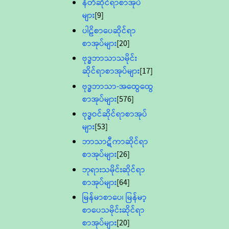
နီတိဆိုင်ရာစာအုပ်
များ
[9]
ပါဠိစာပေဆိုင်ရာ
စာအုပ်များ
[20]
ဗုဒ္ဓဘာသာသမိုင်း
ဆိုင်ရာစာအုပ်များ
[17]
ဗုဒ္ဓဘာသာ-အထွေထွေ
စာအုပ်များ
[576]
ဗုဒ္ဓဝင်ဆိုင်ရာစာအုပ်
များ
[53]
ဘာသာဋီကာဆိုင်ရာ
စာအုပ်များ
[26]
ဘုရားသမိုင်းဆိုင်ရာ
စာအုပ်များ
[64]
မြန်မာစာပေ၊ မြန်မာ့
စာပေသမိုင်းဆိုင်ရာ
စာအုပ်များ
[20]