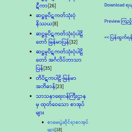
Download ရယ
ဋီကာ
[26]
ဆဋ္ဌမူပိဋကတ်သုံးပုံ
Preview ကြည့်
နိဿယ
[8]
ဆဋ္ဌမူပိဋကတ်သုံးပုံပါဠိ
<< ပြန်ထွက်ရန
တော် မြန်မာပြန်
[32]
ဆဋ္ဌမူပိဋကတ်သုံးပုံပါဠိ
တော် အင်္ဂလိပ်ဘာသာ
ပြန်
[35]
တိပိဋကပါဠိ-မြန်မာ
အဘိဓာန်
[23]
သာသနာရေး၀န်ကြီးဌာန
မှ ထုတ်ဝေသော စာအုပ်
များ
စာမေးပွဲဆိုင်ရာစာအုပ်
များ
[18]