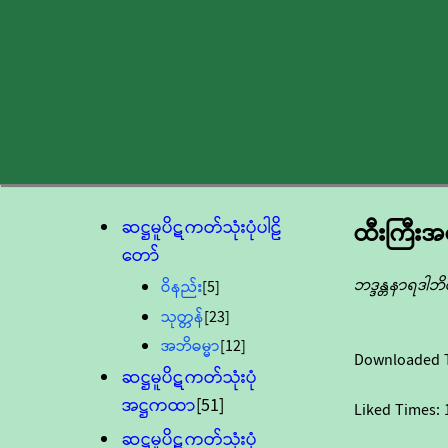
ဆဋ္ဌမူပိဋကတ်သုံးပုံပါဠိ
ထီးကြီးအလ
တော်
ဘဒ္ဒန္တနာရဒါ
ဝိနည်း
[5]
သုတ္တန်
[23]
အဘိဓမ္မာ
[12]
Downloaded 
ဆဋ္ဌမူပိဋကတ်သုံးပုံ
အဋ္ဌကထာ
[51]
Liked Times:
ဆဋ္ဌမူပိဋကတ်သုံးပုံ