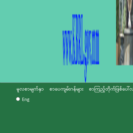
မူလစာမျက်နှာ
စာပေကျမ်းဂန်များ
စာကြည့်တိုက်ဖြစ်ပေါ်လ
Eng