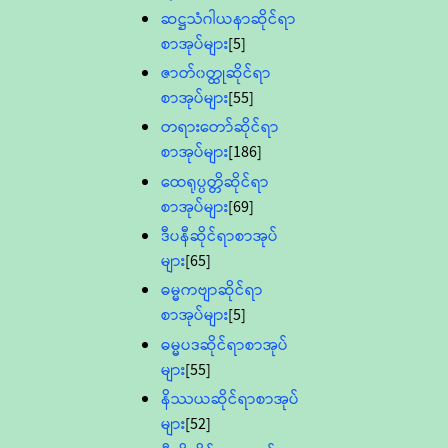
ဆဋ္ဌသံဂါယနာဆိုင်ရာ
စာအုပ်များ
[5]
ဇာတ်၀တ္ထုဆိုင်ရာ
စာအုပ်များ
[55]
တရားတော်ဆိုင်ရာ
စာအုပ်များ
[186]
ထေရုပ္ပတ္တိဆိုင်ရာ
စာအုပ်များ
[69]
ဒီပနီဆိုင်ရာစာအုပ်
များ
[65]
ဓမ္မကဗျာဆိုင်ရာ
စာအုပ်များ
[5]
ဓမ္မပဒဆိုင်ရာစာအုပ်
များ
[55]
နိဿယဆိုင်ရာစာအုပ်
များ
[52]