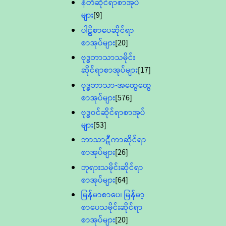
နီတိဆိုင်ရာစာအုပ်
များ
[9]
ပါဠိစာပေဆိုင်ရာ
စာအုပ်များ
[20]
ဗုဒ္ဓဘာသာသမိုင်း
ဆိုင်ရာစာအုပ်များ
[17]
ဗုဒ္ဓဘာသာ-အထွေထွေ
စာအုပ်များ
[576]
ဗုဒ္ဓဝင်ဆိုင်ရာစာအုပ်
များ
[53]
ဘာသာဋီကာဆိုင်ရာ
စာအုပ်များ
[26]
ဘုရားသမိုင်းဆိုင်ရာ
စာအုပ်များ
[64]
မြန်မာစာပေ၊ မြန်မာ့
စာပေသမိုင်းဆိုင်ရာ
စာအုပ်များ
[20]