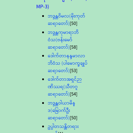
MP-3)
ဘဒ္ဒန္တဝိမလ(မိုးကုတ်
ဆရာတော်)
[50]
ဘဒ္ဒန္တကုမာရာဘိ
ဝံသ(ဗန်းမော်
ဆရာတော်)
[58]
ဒေါက်တာနန္ဒမာလာ
ဘိဝံသ (ပါမောက္ခချုပ်
ဆရာတော်)
[53]
ဒေါက်တာအရှင်ဉာ
ဏိဿရ(သီတဂူ
ဆရာတော်)
[54]
ဘဒ္ဒန္တဝါယာမိန္
ဒ(မြောက်ဦး
ဆရာတော်)
[50]
ဥပ္ပါတသန္တိတရား