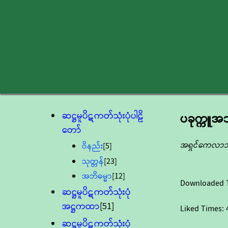
ဆဋ္ဌမူပိဋကတ်သုံးပုံပါဠိ
ပခုက္ကူ
တော်
အရှင်ကေလာ
ဝိနည်း
[5]
သုတ္တန်
[23]
အဘိဓမ္မာ
[12]
Downloaded 
ဆဋ္ဌမူပိဋကတ်သုံးပုံ
အဋ္ဌကထာ
[51]
Liked Times:
ဆဋ္ဌမူပိဋကတ်သုံးပုံ