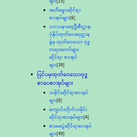
များ
[15]
အဘိဓမ္မာဆိုင်ရာ
စာအုပ်များ
[6]
သာသနာရေးဦးစီးဌာန၊
ပုံနှိပ်ထုတ်ဝေရေးဌာန
ခွဲမှ ထုတ်ဝေသော ဗုဒ္ဓ
တရားတော်များ
ဆိုင်ရာ စာအုပ်
များ
[39]
ပြင်ပမှထုတ်ဝေသောဗုဒ္ဓ
စာပေစာအုပ်များ
သမိုင်းဆိုင်ရာစာအုပ်
များ
[6]
ကျောင်းတိုက်သမိုင်း
ဆိုင်ရာစာအုပ်များ
[4]
စာမေးပွဲဆိုင်ရာစာအုပ်
များ
[49]