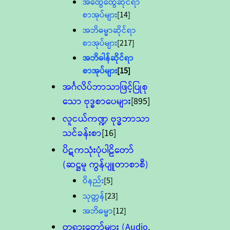
အထွေထွေဆိုင်ရာ
စာအုပ်များ
[14]
အဘိဓမ္မာဆိုင်ရာ
စာအုပ်များ
[217]
အဘိဓါန်ဆိုင်ရာ
စာအုပ်များ
[15]
အင်္ဂလိပ်ဘာသာဖြင့်ပြုစု
သော ဗုဒ္ဓစာပေများ
[895]
လူငယ်ကဏ္ဍ ဗုဒ္ဓဘာသာ
သင်ခန်းစာ
[16]
ပိဋကသုံးပုံပါဠိတော်
(ဆဋ္ဌမူ ကွန်ပျူတာစာစီ)
ဝိနည်း
[5]
သုတ္တန်
[23]
အဘိဓမ္မာ
[12]
တရားတော်များ (Audio,