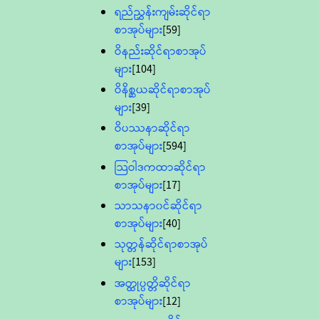
ရည်ညွှန်းကျမ်းဆိုင်ရာ
စာအုပ်များ
[59]
ဝိနည်းဆိုင်ရာစာအုပ်
များ
[104]
ဝိနိစ္ဆယဆိုင်ရာစာအုပ်
များ
[39]
ဝိပဿနာဆိုင်ရာ
စာအုပ်များ
[594]
သြဝါဒကထာဆိုင်ရာ
စာအုပ်များ
[17]
သာသနာ၀င်ဆိုင်ရာ
စာအုပ်များ
[40]
သုတ္တန်ဆိုင်ရာစာအုပ်
များ
[153]
အတ္ထုပ္ပတ္တိဆိုင်ရာ
စာအုပ်များ
[12]