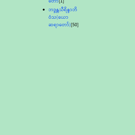
တော်
[1]
ဘဒ္ဒန္တသီရိန္ဒာဘိ
ဝံသ(ယော
ဆရာတော်)
[50]