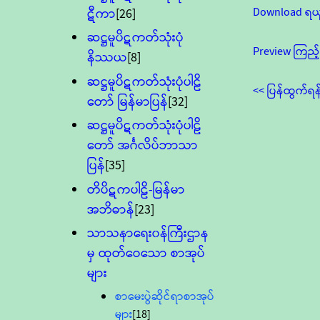
Download ရယ
ဋီကာ
[26]
ဆဋ္ဌမူပိဋကတ်သုံးပုံ
Preview ကြည့်
နိဿယ
[8]
ဆဋ္ဌမူပိဋကတ်သုံးပုံပါဠိ
<< ပြန်ထွက်ရန
တော် မြန်မာပြန်
[32]
ဆဋ္ဌမူပိဋကတ်သုံးပုံပါဠိ
တော် အင်္ဂလိပ်ဘာသာ
ပြန်
[35]
တိပိဋကပါဠိ-မြန်မာ
အဘိဓာန်
[23]
သာသနာရေး၀န်ကြီးဌာန
မှ ထုတ်ဝေသော စာအုပ်
များ
စာမေးပွဲဆိုင်ရာစာအုပ်
များ
[18]