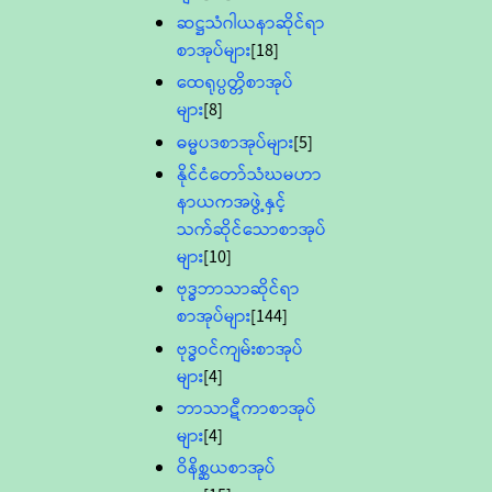
ဆဋ္ဌသံဂါယနာဆိုင်ရာ
စာအုပ်များ
[18]
ထေရုပ္ပတ္တိစာအုပ်
များ
[8]
ဓမ္မပဒစာအုပ်များ
[5]
နိုင်ငံတော်သံဃမဟာ
နာယကအဖွဲ့နှင့်
သက်ဆိုင်သောစာအုပ်
များ
[10]
ဗုဒ္ဓဘာသာဆိုင်ရာ
စာအုပ်များ
[144]
ဗုဒ္ဓဝင်ကျမ်းစာအုပ်
များ
[4]
ဘာသာဋီကာစာအုပ်
များ
[4]
ဝိနိစ္ဆယစာအုပ်