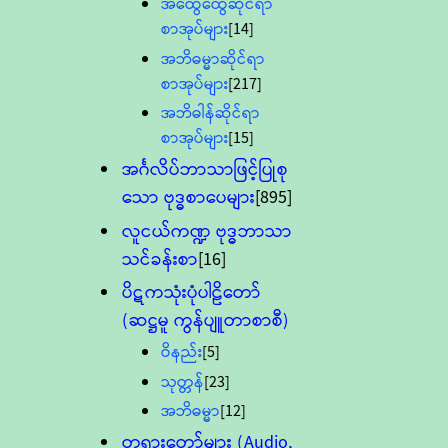
အထွေထွေဆိုင်ရာ
စာအုပ်များ
[14]
အဘိဓမ္မာဆိုင်ရာ
စာအုပ်များ
[217]
အဘိဓါန်ဆိုင်ရာ
စာအုပ်များ
[15]
အင်္ဂလိပ်ဘာသာဖြင့်ပြုစု
သော ဗုဒ္ဓစာပေများ
[895]
လူငယ်ကဏ္ဍ ဗုဒ္ဓဘာသာ
သင်ခန်းစာ
[16]
ပိဋကသုံးပုံပါဠိတော်
(ဆဋ္ဌမူ ကွန်ပျူတာစာစီ)
ဝိနည်း
[5]
သုတ္တန်
[23]
အဘိဓမ္မာ
[12]
တရားတော်များ (Audio,