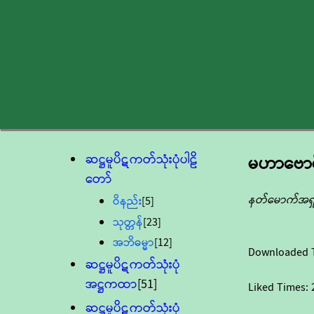
ဆဋ္ဌမူပိဋကတ်သုံးပုံပါဠိ
မဟာဗောဓ
တော်
နတ်မောက်အရှင
ဝိနည်း
[5]
သုတ္တန်
[23]
အဘိဓမ္မာ
[12]
Downloaded 
ဆဋ္ဌမူပိဋကတ်သုံးပုံ
အဋ္ဌကထာ
[51]
Liked Times:
ဆဋ္ဌမူပိဋကတ်သုံးပုံ