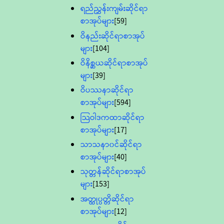
ရည်ညွှန်းကျမ်းဆိုင်ရာ
စာအုပ်များ
[59]
ဝိနည်းဆိုင်ရာစာအုပ်
များ
[104]
ဝိနိစ္ဆယဆိုင်ရာစာအုပ်
များ
[39]
ဝိပဿနာဆိုင်ရာ
စာအုပ်များ
[594]
သြဝါဒကထာဆိုင်ရာ
စာအုပ်များ
[17]
သာသနာ၀င်ဆိုင်ရာ
စာအုပ်များ
[40]
သုတ္တန်ဆိုင်ရာစာအုပ်
များ
[153]
အတ္ထုပ္ပတ္တိဆိုင်ရာ
စာအုပ်များ
[12]