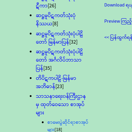
Download ရယ
ဋီကာ
[26]
ဆဋ္ဌမူပိဋကတ်သုံးပုံ
Preview ကြည့်
နိဿယ
[8]
ဆဋ္ဌမူပိဋကတ်သုံးပုံပါဠိ
<< ပြန်ထွက်ရန
တော် မြန်မာပြန်
[32]
ဆဋ္ဌမူပိဋကတ်သုံးပုံပါဠိ
တော် အင်္ဂလိပ်ဘာသာ
ပြန်
[35]
တိပိဋကပါဠိ-မြန်မာ
အဘိဓာန်
[23]
သာသနာရေး၀န်ကြီးဌာန
မှ ထုတ်ဝေသော စာအုပ်
များ
စာမေးပွဲဆိုင်ရာစာအုပ်
များ
[18]