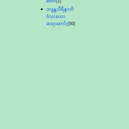
တော်
[1]
ဘဒ္ဒန္တသီရိန္ဒာဘိ
ဝံသ(ယော
ဆရာတော်)
[50]