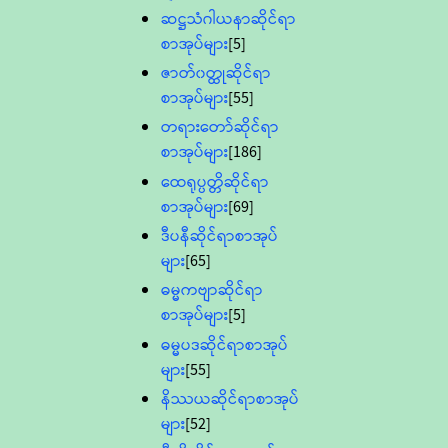
ဆဋ္ဌသံဂါယနာဆိုင်ရာ
စာအုပ်များ
[5]
ဇာတ်၀တ္ထုဆိုင်ရာ
စာအုပ်များ
[55]
တရားတော်ဆိုင်ရာ
စာအုပ်များ
[186]
ထေရုပ္ပတ္တိဆိုင်ရာ
စာအုပ်များ
[69]
ဒီပနီဆိုင်ရာစာအုပ်
များ
[65]
ဓမ္မကဗျာဆိုင်ရာ
စာအုပ်များ
[5]
ဓမ္မပဒဆိုင်ရာစာအုပ်
များ
[55]
နိဿယဆိုင်ရာစာအုပ်
များ
[52]