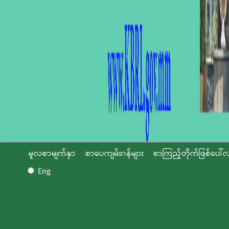
မူလစာမျက်နှာ
စာပေကျမ်းဂန်များ
စာကြည့်တိုက်ဖြစ်ပေါ်လ
Eng