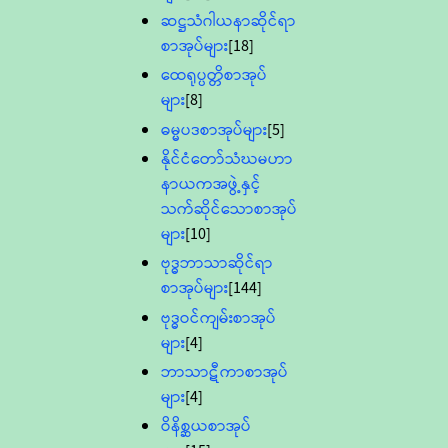
ဆဋ္ဌသံဂါယနာဆိုင်ရာ
စာအုပ်များ
[18]
ထေရုပ္ပတ္တိစာအုပ်
များ
[8]
ဓမ္မပဒစာအုပ်များ
[5]
နိုင်ငံတော်သံဃမဟာ
နာယကအဖွဲ့နှင့်
သက်ဆိုင်သောစာအုပ်
များ
[10]
ဗုဒ္ဓဘာသာဆိုင်ရာ
စာအုပ်များ
[144]
ဗုဒ္ဓဝင်ကျမ်းစာအုပ်
များ
[4]
ဘာသာဋီကာစာအုပ်
များ
[4]
ဝိနိစ္ဆယစာအုပ်