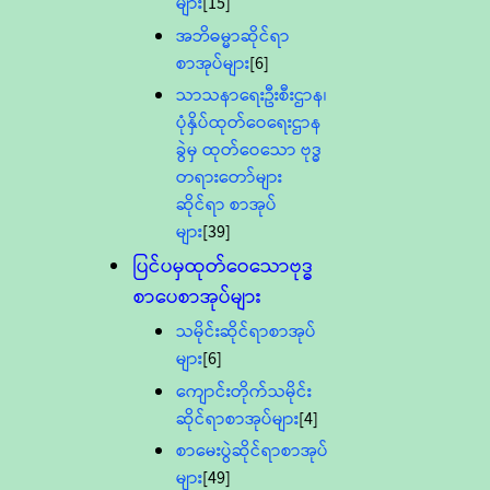
များ
[15]
အဘိဓမ္မာဆိုင်ရာ
စာအုပ်များ
[6]
သာသနာရေးဦးစီးဌာန၊
ပုံနှိပ်ထုတ်ဝေရေးဌာန
ခွဲမှ ထုတ်ဝေသော ဗုဒ္ဓ
တရားတော်များ
ဆိုင်ရာ စာအုပ်
များ
[39]
ပြင်ပမှထုတ်ဝေသောဗုဒ္ဓ
စာပေစာအုပ်များ
သမိုင်းဆိုင်ရာစာအုပ်
များ
[6]
ကျောင်းတိုက်သမိုင်း
ဆိုင်ရာစာအုပ်များ
[4]
စာမေးပွဲဆိုင်ရာစာအုပ်
များ
[49]