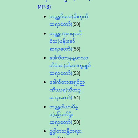
MP-3)
ဘဒ္ဒန္တဝိမလ(မိုးကုတ်
ဆရာတော်)
[50]
ဘဒ္ဒန္တကုမာရာဘိ
ဝံသ(ဗန်းမော်
ဆရာတော်)
[58]
ဒေါက်တာနန္ဒမာလာ
ဘိဝံသ (ပါမောက္ခချုပ်
ဆရာတော်)
[53]
ဒေါက်တာအရှင်ဉာ
ဏိဿရ(သီတဂူ
ဆရာတော်)
[54]
ဘဒ္ဒန္တဝါယာမိန္
ဒ(မြောက်ဦး
ဆရာတော်)
[50]
ဥပ္ပါတသန္တိတရား