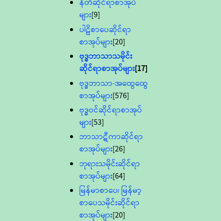
နီတိဆိုင်ရာစာအုပ်
များ
[9]
ပါဠိစာပေဆိုင်ရာ
စာအုပ်များ
[20]
ဗုဒ္ဓဘာသာသမိုင်း
ဆိုင်ရာစာအုပ်များ
[17]
ဗုဒ္ဓဘာသာ-အထွေထွေ
စာအုပ်များ
[576]
ဗုဒ္ဓဝင်ဆိုင်ရာစာအုပ်
များ
[53]
ဘာသာဋီကာဆိုင်ရာ
စာအုပ်များ
[26]
ဘုရားသမိုင်းဆိုင်ရာ
စာအုပ်များ
[64]
မြန်မာစာပေ၊ မြန်မာ့
စာပေသမိုင်းဆိုင်ရာ
စာအုပ်များ
[20]