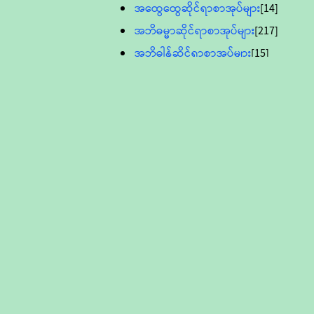
အထွေထွေဆိုင်ရာစာအုပ်များ
[14]
အဘိဓမ္မာဆိုင်ရာစာအုပ်များ
[217]
အဘိဓါန်ဆိုင်ရာစာအုပ်များ
[15]
အင်္ဂလိပ်ဘာသာဖြင့်ပြုစုသော ဗုဒ္ဓ
စာပေများ
[895]
လူငယ်ကဏ္ဍ ဗုဒ္ဓဘာသာ
သင်ခန်းစာ
[16]
ပိဋကသုံးပုံပါဠိတော် (ဆဋ္ဌမူ
ကွန်ပျူတာစာစီ)
ဝိနည်း
[5]
သုတ္တန်
[23]
အဘိဓမ္မာ
[12]
တရားတော်များ (Audio, MP-3)
ဘဒ္ဒန္တဝိမလ(မိုးကုတ်ဆရာတော်)