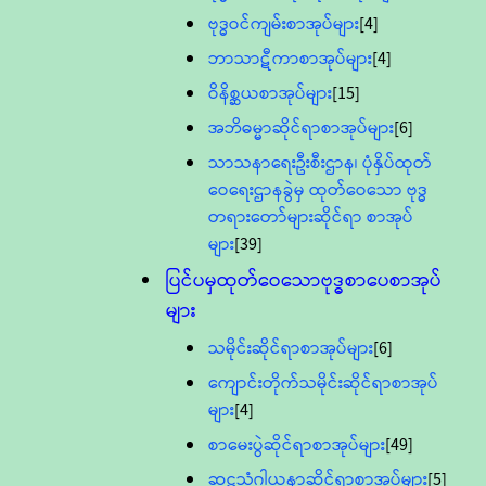
ဗုဒ္ဓဝင်ကျမ်းစာအုပ်များ
[4]
ဘာသာဋီကာစာအုပ်များ
[4]
ဝိနိစ္ဆယစာအုပ်များ
[15]
အဘိဓမ္မာဆိုင်ရာစာအုပ်များ
[6]
သာသနာရေးဦးစီးဌာန၊ ပုံနှိပ်ထုတ်
ဝေရေးဌာနခွဲမှ ထုတ်ဝေသော ဗုဒ္ဓ
တရားတော်များဆိုင်ရာ စာအုပ်
များ
[39]
ပြင်ပမှထုတ်ဝေသောဗုဒ္ဓစာပေစာအုပ်
များ
သမိုင်းဆိုင်ရာစာအုပ်များ
[6]
ကျောင်းတိုက်သမိုင်းဆိုင်ရာစာအုပ်
များ
[4]
စာမေးပွဲဆိုင်ရာစာအုပ်များ
[49]
ဆဋ္ဌသံဂါယနာဆိုင်ရာစာအုပ်များ
[5]