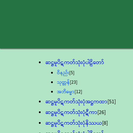
ဆဋ္ဌမူပိဋကတ်သုံးပုံပါဠိတော်
ဝိနည်း
[5]
သုတ္တန်
[23]
အဘိဓမ္မာ
[12]
ဆဋ္ဌမူပိဋကတ်သုံးပုံအဋ္ဌကထာ
[51]
ဆဋ္ဌမူပိဋကတ်သုံးပုံဋီကာ
[26]
ဆဋ္ဌမူပိဋကတ်သုံးပုံနိဿယ
[8]