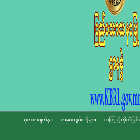
မူလစာမျက်နှာ
စာပေကျမ်းဂန်များ
စာကြည့်တိုက်ဖြစ်