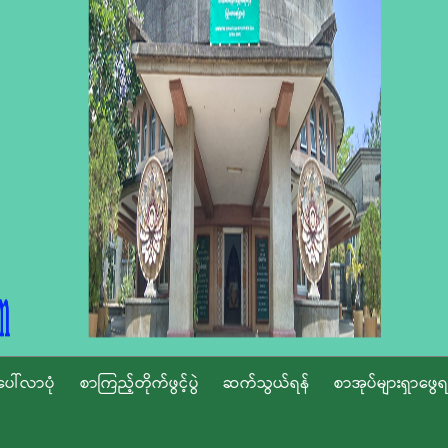
ပေါ်လာပုံ
စာကြည့်တိုက်ဖွင့်ပွဲ
ဆက်သွယ်ရန်
စာအုပ်များရှာဖွေရ