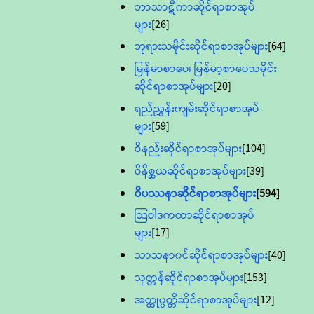
ဘာသာဋီကာဆိုင်ရာစာအုပ်
များ
[26]
ဘုရားသမိုင်းဆိုင်ရာစာအုပ်များ
[64]
မြန်မာစာပေ၊ မြန်မာ့စာပေသမိုင်း
ဆိုင်ရာစာအုပ်များ
[20]
ရည်ညွှန်းကျမ်းဆိုင်ရာစာအုပ်
များ
[59]
ဝိနည်းဆိုင်ရာစာအုပ်များ
[104]
ဝိနိစ္ဆယဆိုင်ရာစာအုပ်များ
[39]
ဝိပဿနာဆိုင်ရာစာအုပ်များ
[594]
သြဝါဒကထာဆိုင်ရာစာအုပ်
များ
[17]
သာသနာ၀င်ဆိုင်ရာစာအုပ်များ
[40]
သုတ္တန်ဆိုင်ရာစာအုပ်များ
[153]
အတ္ထုပ္ပတ္တိဆိုင်ရာစာအုပ်များ
[12]