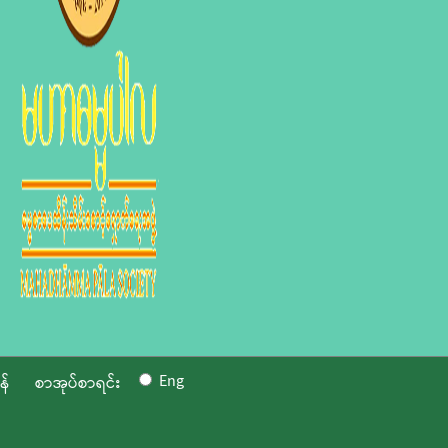
Eng
န်
စာအုပ်စာရင်း