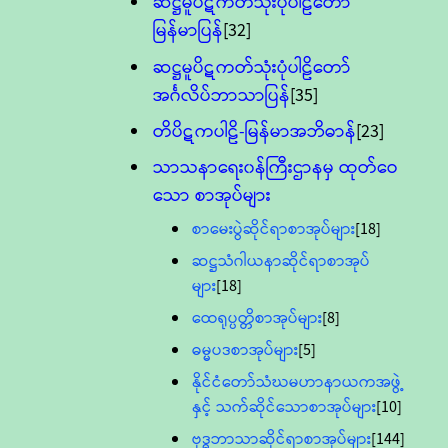
ဆဋ္ဌမူပိဋကတ်သုံးပုံပါဠိတော်
မြန်မာပြန်
[32]
ဆဋ္ဌမူပိဋကတ်သုံးပုံပါဠိတော်
အင်္ဂလိပ်ဘာသာပြန်
[35]
တိပိဋကပါဠိ-မြန်မာအဘိဓာန်
[23]
သာသနာရေး၀န်ကြီးဌာနမှ ထုတ်ဝေ
သော စာအုပ်များ
စာမေးပွဲဆိုင်ရာစာအုပ်များ
[18]
ဆဋ္ဌသံဂါယနာဆိုင်ရာစာအုပ်
များ
[18]
ထေရုပ္ပတ္တိစာအုပ်များ
[8]
ဓမ္မပဒစာအုပ်များ
[5]
နိုင်ငံတော်သံဃမဟာနာယကအဖွဲ့
နှင့် သက်ဆိုင်သောစာအုပ်များ
[10]
ဗုဒ္ဓဘာသာဆိုင်ရာစာအုပ်များ
[144]