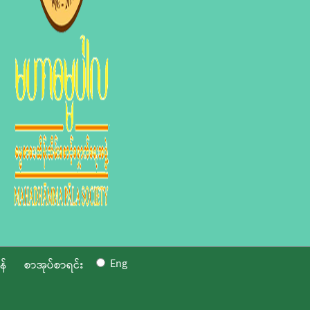
Eng
န်
စာအုပ်စာရင်း