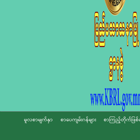
မူလစာမျက်နှာ
စာပေကျမ်းဂန်များ
စာကြည့်တိုက်ဖြစ်