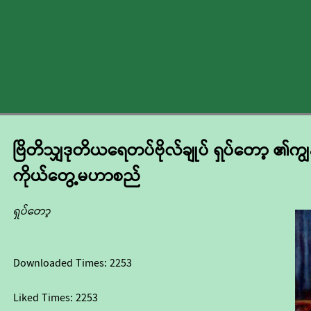
ဗြိတိသျှဒုတိယရေတပ်ဗိုလ်ချုပ် ရှပ်တော့ ၏ကျ
ကိုယ်တွေ့မဟာစည်
ရှပ်တော့
Downloaded Times:
2253
Liked Times:
2253