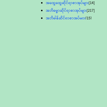
အထွေထွေဆိုင်ရာစာအုပ်များ
[14]
အဘိဓမ္မာဆိုင်ရာစာအုပ်များ
[217]
အဘိဓါန်ဆိုင်ရာစာအုပ်များ
[15]
အင်္ဂလိပ်ဘာသာဖြင့်ပြုစုသော ဗုဒ္ဓ
စာပေများ
[895]
လူငယ်ကဏ္ဍ ဗုဒ္ဓဘာသာ
သင်ခန်းစာ
[16]
ပိဋကသုံးပုံပါဠိတော် (ဆဋ္ဌမူ
ကွန်ပျူတာစာစီ)
ဝိနည်း
[5]
သုတ္တန်
[23]
အဘိဓမ္မာ
[12]
တရားတော်များ (Audio, MP-3)
ဘဒ္ဒန္တဝိမလ(မိုးကုတ်ဆရာတော်)