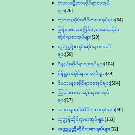
ဘာသာဋီကာဆိုင်ရာစာအုပ်
များ
[26]
ဘုရားသမိုင်းဆိုင်ရာစာအုပ်များ
[64]
မြန်မာစာပေ၊ မြန်မာ့စာပေသမိုင်း
ဆိုင်ရာစာအုပ်များ
[20]
ရည်ညွှန်းကျမ်းဆိုင်ရာစာအုပ်
များ
[59]
ဝိနည်းဆိုင်ရာစာအုပ်များ
[104]
ဝိနိစ္ဆယဆိုင်ရာစာအုပ်များ
[39]
ဝိပဿနာဆိုင်ရာစာအုပ်များ
[594]
သြဝါဒကထာဆိုင်ရာစာအုပ်
များ
[17]
သာသနာ၀င်ဆိုင်ရာစာအုပ်များ
[40]
သုတ္တန်ဆိုင်ရာစာအုပ်များ
[153]
အတ္ထုပ္ပတ္တိဆိုင်ရာစာအုပ်များ
[12]