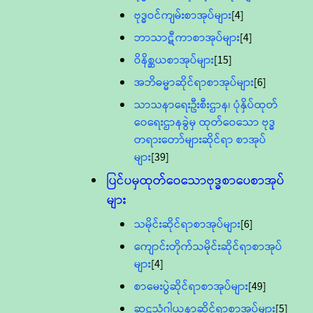
ဗုဒ္ဓဝင်ကျမ်းစာအုပ်များ
[4]
ဘာသာဋီကာစာအုပ်များ
[4]
ဝိနိစ္ဆယစာအုပ်များ
[15]
အဘိဓမ္မာဆိုင်ရာစာအုပ်များ
[6]
သာသနာရေးဦးစီးဌာန၊ ပုံနှိပ်ထုတ်
ဝေရေးဌာနခွဲမှ ထုတ်ဝေသော ဗုဒ္ဓ
တရားတော်များဆိုင်ရာ စာအုပ်
များ
[39]
ပြင်ပမှထုတ်ဝေသောဗုဒ္ဓစာပေစာအုပ်
များ
သမိုင်းဆိုင်ရာစာအုပ်များ
[6]
ကျောင်းတိုက်သမိုင်းဆိုင်ရာစာအုပ်
များ
[4]
စာမေးပွဲဆိုင်ရာစာအုပ်များ
[49]
ဆဋ္ဌသံဂါယနာဆိုင်ရာစာအုပ်များ
[5]