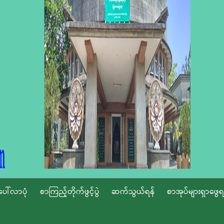
ပေါ်လာပုံ
စာကြည့်တိုက်ဖွင့်ပွဲ
ဆက်သွယ်ရန်
စာအုပ်များရှာဖွေရ