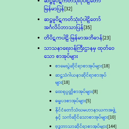
ဆဋ္ဌမူပိဋကတ်သုံးပုံပါဠိတော်
မြန်မာပြန်
[32]
ဆဋ္ဌမူပိဋကတ်သုံးပုံပါဠိတော်
အင်္ဂလိပ်ဘာသာပြန်
[35]
တိပိဋကပါဠိ-မြန်မာအဘိဓာန်
[23]
သာသနာရေး၀န်ကြီးဌာနမှ ထုတ်ဝေ
သော စာအုပ်များ
စာမေးပွဲဆိုင်ရာစာအုပ်များ
[18]
ဆဋ္ဌသံဂါယနာဆိုင်ရာစာအုပ်
များ
[18]
ထေရုပ္ပတ္တိစာအုပ်များ
[8]
ဓမ္မပဒစာအုပ်များ
[5]
နိုင်ငံတော်သံဃမဟာနာယကအဖွဲ့
နှင့် သက်ဆိုင်သောစာအုပ်များ
[10]
ဗုဒ္ဓဘာသာဆိုင်ရာစာအုပ်များ
[144]