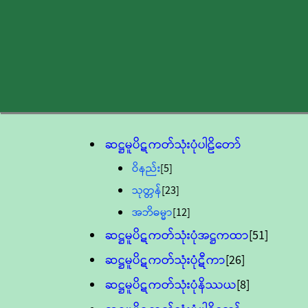
ဆဋ္ဌမူပိဋကတ်သုံးပုံပါဠိတော်
ဝိနည်း
[5]
သုတ္တန်
[23]
အဘိဓမ္မာ
[12]
ဆဋ္ဌမူပိဋကတ်သုံးပုံအဋ္ဌကထာ
[51]
ဆဋ္ဌမူပိဋကတ်သုံးပုံဋီကာ
[26]
ဆဋ္ဌမူပိဋကတ်သုံးပုံနိဿယ
[8]