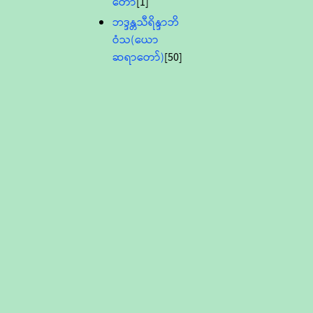
တော်
[1]
ဘဒ္ဒန္တသီရိန္ဒာဘိ
ဝံသ(ယော
ဆရာတော်)
[50]