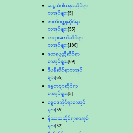
ဆဋ္ဌသံဂါယနာဆိုင်ရာ
စာအုပ်များ
[5]
ဇာတ်၀တ္ထုဆိုင်ရာ
စာအုပ်များ
[55]
တရားတော်ဆိုင်ရာ
စာအုပ်များ
[186]
ထေရုပ္ပတ္တိဆိုင်ရာ
စာအုပ်များ
[69]
ဒီပနီဆိုင်ရာစာအုပ်
များ
[65]
ဓမ္မကဗျာဆိုင်ရာ
စာအုပ်များ
[5]
ဓမ္မပဒဆိုင်ရာစာအုပ်
များ
[55]
နိဿယဆိုင်ရာစာအုပ်
များ
[52]