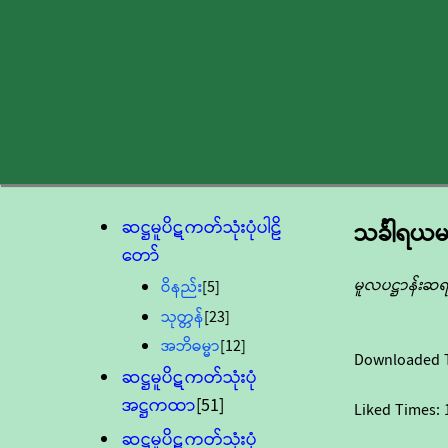
ဆဋ္ဌမူပိဋကတ်သုံးပုံပါဠိ
သင်္ခါရယမ
တော်
မူလပဋ္ဌာန်းဆ
ဝိနည်း
[5]
သုတ္တန်
[23]
အဘိဓမ္မာ
[12]
Downloaded 
ဆဋ္ဌမူပိဋကတ်သုံးပုံ
အဋ္ဌကထာ
[51]
Liked Times:
ဆဋ္ဌမူပိဋကတ်သုံးပုံ