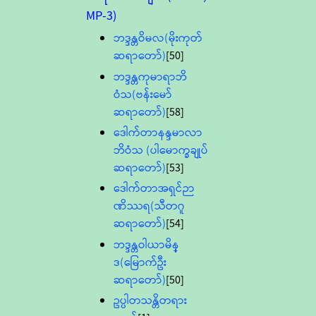
MP-3)
ဘဒ္ဒန္တဝိမလ(မိုးကုတ်
ဆရာတော်)
[50]
ဘဒ္ဒန္တကုမာရာဘိ
ဝံသ(ဗန်းမော်
ဆရာတော်)
[58]
ဒေါက်တာနန္ဒမာလာ
ဘိဝံသ (ပါမောက္ခချုပ်
ဆရာတော်)
[53]
ဒေါက်တာအရှင်ဉာ
ဏိဿရ(သီတဂူ
ဆရာတော်)
[54]
ဘဒ္ဒန္တဝါယာမိန္
ဒ(မြောက်ဦး
ဆရာတော်)
[50]
ဥပ္ပါတသန္တိတရား