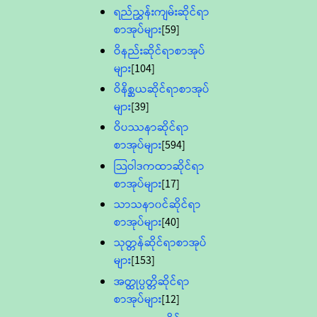
ရည်ညွှန်းကျမ်းဆိုင်ရာ
စာအုပ်များ
[59]
ဝိနည်းဆိုင်ရာစာအုပ်
များ
[104]
ဝိနိစ္ဆယဆိုင်ရာစာအုပ်
များ
[39]
ဝိပဿနာဆိုင်ရာ
စာအုပ်များ
[594]
သြဝါဒကထာဆိုင်ရာ
စာအုပ်များ
[17]
သာသနာ၀င်ဆိုင်ရာ
စာအုပ်များ
[40]
သုတ္တန်ဆိုင်ရာစာအုပ်
များ
[153]
အတ္ထုပ္ပတ္တိဆိုင်ရာ
စာအုပ်များ
[12]