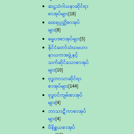
ဆဋ္ဌသံဂါယနာဆိုင်ရာ
စာအုပ်များ
[18]
ထေရုပ္ပတ္တိစာအုပ်
များ
[8]
ဓမ္မပဒစာအုပ်များ
[5]
နိုင်ငံတော်သံဃမဟာ
နာယကအဖွဲ့နှင့်
သက်ဆိုင်သောစာအုပ်
များ
[10]
ဗုဒ္ဓဘာသာဆိုင်ရာ
စာအုပ်များ
[144]
ဗုဒ္ဓဝင်ကျမ်းစာအုပ်
များ
[4]
ဘာသာဋီကာစာအုပ်
များ
[4]
ဝိနိစ္ဆယစာအုပ်