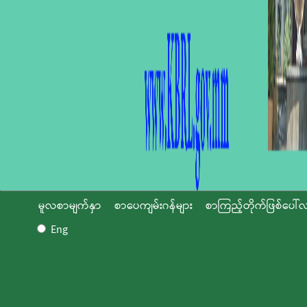
မူလစာမျက်နှာ
စာပေကျမ်းဂန်များ
စာကြည့်တိုက်ဖြစ်ပေါ်လ
Eng