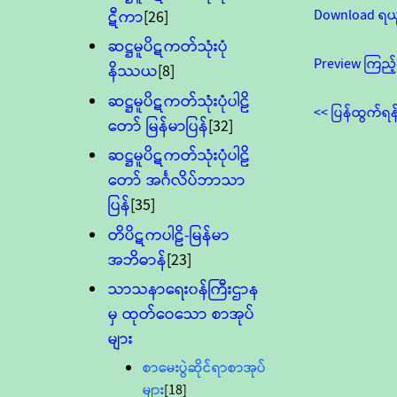
Download ရယ
ဋီကာ
[26]
ဆဋ္ဌမူပိဋကတ်သုံးပုံ
Preview ကြည့်
နိဿယ
[8]
ဆဋ္ဌမူပိဋကတ်သုံးပုံပါဠိ
<< ပြန်ထွက်ရန
တော် မြန်မာပြန်
[32]
ဆဋ္ဌမူပိဋကတ်သုံးပုံပါဠိ
တော် အင်္ဂလိပ်ဘာသာ
ပြန်
[35]
တိပိဋကပါဠိ-မြန်မာ
အဘိဓာန်
[23]
သာသနာရေး၀န်ကြီးဌာန
မှ ထုတ်ဝေသော စာအုပ်
များ
စာမေးပွဲဆိုင်ရာစာအုပ်
များ
[18]