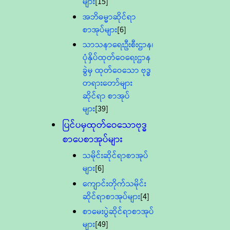
များ
[15]
အဘိဓမ္မာဆိုင်ရာ
စာအုပ်များ
[6]
သာသနာရေးဦးစီးဌာန၊
ပုံနှိပ်ထုတ်ဝေရေးဌာန
ခွဲမှ ထုတ်ဝေသော ဗုဒ္ဓ
တရားတော်များ
ဆိုင်ရာ စာအုပ်
များ
[39]
ပြင်ပမှထုတ်ဝေသောဗုဒ္ဓ
စာပေစာအုပ်များ
သမိုင်းဆိုင်ရာစာအုပ်
များ
[6]
ကျောင်းတိုက်သမိုင်း
ဆိုင်ရာစာအုပ်များ
[4]
စာမေးပွဲဆိုင်ရာစာအုပ်
များ
[49]