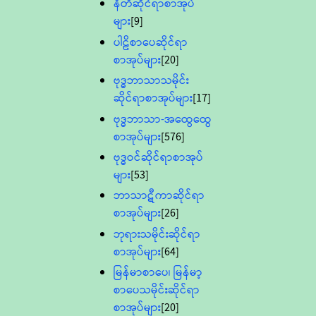
နီတိဆိုင်ရာစာအုပ်
များ
[9]
ပါဠိစာပေဆိုင်ရာ
စာအုပ်များ
[20]
ဗုဒ္ဓဘာသာသမိုင်း
ဆိုင်ရာစာအုပ်များ
[17]
ဗုဒ္ဓဘာသာ-အထွေထွေ
စာအုပ်များ
[576]
ဗုဒ္ဓဝင်ဆိုင်ရာစာအုပ်
များ
[53]
ဘာသာဋီကာဆိုင်ရာ
စာအုပ်များ
[26]
ဘုရားသမိုင်းဆိုင်ရာ
စာအုပ်များ
[64]
မြန်မာစာပေ၊ မြန်မာ့
စာပေသမိုင်းဆိုင်ရာ
စာအုပ်များ
[20]