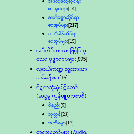
အထွေထွေဆိုင်ရာ
စာအုပ်များ
[14]
အဘိဓမ္မာဆိုင်ရာ
စာအုပ်များ
[217]
အဘိဓါန်ဆိုင်ရာ
စာအုပ်များ
[15]
အင်္ဂလိပ်ဘာသာဖြင့်ပြုစု
သော ဗုဒ္ဓစာပေများ
[895]
လူငယ်ကဏ္ဍ ဗုဒ္ဓဘာသာ
သင်ခန်းစာ
[16]
ပိဋကသုံးပုံပါဠိတော်
(ဆဋ္ဌမူ ကွန်ပျူတာစာစီ)
ဝိနည်း
[5]
သုတ္တန်
[23]
အဘိဓမ္မာ
[12]
တရားတော်များ (Audio,