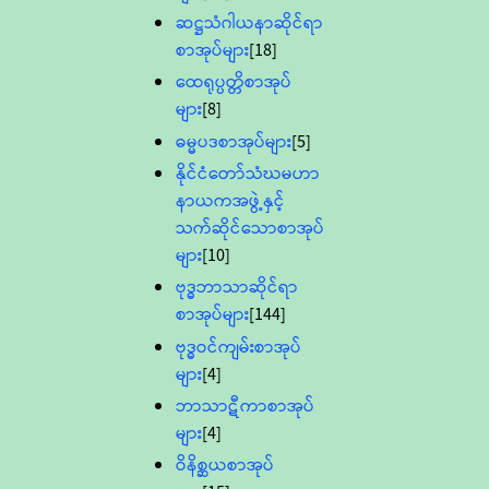
ဆဋ္ဌသံဂါယနာဆိုင်ရာ
စာအုပ်များ
[18]
ထေရုပ္ပတ္တိစာအုပ်
များ
[8]
ဓမ္မပဒစာအုပ်များ
[5]
နိုင်ငံတော်သံဃမဟာ
နာယကအဖွဲ့နှင့်
သက်ဆိုင်သောစာအုပ်
များ
[10]
ဗုဒ္ဓဘာသာဆိုင်ရာ
စာအုပ်များ
[144]
ဗုဒ္ဓဝင်ကျမ်းစာအုပ်
များ
[4]
ဘာသာဋီကာစာအုပ်
များ
[4]
ဝိနိစ္ဆယစာအုပ်