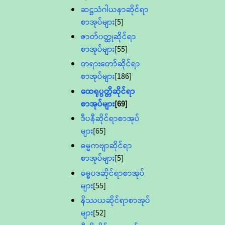
ဆဋ္ဌသံဂါယနာဆိုင်ရာ
စာအုပ်များ
[5]
ဇာတ်၀တ္ထုဆိုင်ရာ
စာအုပ်များ
[55]
တရားတော်ဆိုင်ရာ
စာအုပ်များ
[186]
ထေရုပ္ပတ္တိဆိုင်ရာ
စာအုပ်များ
[69]
ဒီပနီဆိုင်ရာစာအုပ်
များ
[65]
ဓမ္မကဗျာဆိုင်ရာ
စာအုပ်များ
[5]
ဓမ္မပဒဆိုင်ရာစာအုပ်
များ
[55]
နိဿယဆိုင်ရာစာအုပ်
များ
[52]