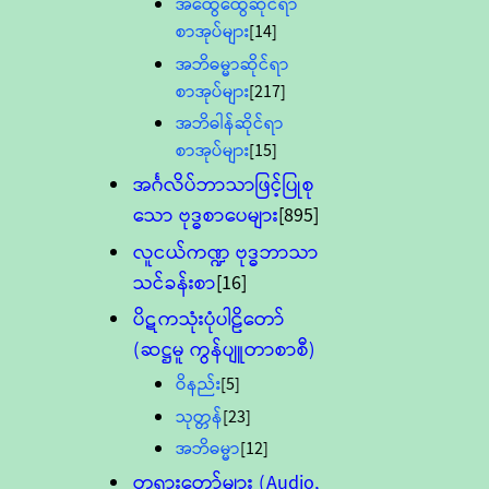
အထွေထွေဆိုင်ရာ
စာအုပ်များ
[14]
အဘိဓမ္မာဆိုင်ရာ
စာအုပ်များ
[217]
အဘိဓါန်ဆိုင်ရာ
စာအုပ်များ
[15]
အင်္ဂလိပ်ဘာသာဖြင့်ပြုစု
သော ဗုဒ္ဓစာပေများ
[895]
လူငယ်ကဏ္ဍ ဗုဒ္ဓဘာသာ
သင်ခန်းစာ
[16]
ပိဋကသုံးပုံပါဠိတော်
(ဆဋ္ဌမူ ကွန်ပျူတာစာစီ)
ဝိနည်း
[5]
သုတ္တန်
[23]
အဘိဓမ္မာ
[12]
တရားတော်များ (Audio,