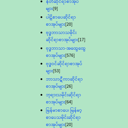
နီတိဆိုင်ရာစာအုပ်
များ
[9]
ပါဠိစာပေဆိုင်ရာ
စာအုပ်များ
[20]
ဗုဒ္ဓဘာသာသမိုင်း
ဆိုင်ရာစာအုပ်များ
[17]
ဗုဒ္ဓဘာသာ-အထွေထွေ
စာအုပ်များ
[576]
ဗုဒ္ဓဝင်ဆိုင်ရာစာအုပ်
များ
[53]
ဘာသာဋီကာဆိုင်ရာ
စာအုပ်များ
[26]
ဘုရားသမိုင်းဆိုင်ရာ
စာအုပ်များ
[64]
မြန်မာစာပေ၊ မြန်မာ့
စာပေသမိုင်းဆိုင်ရာ
စာအုပ်များ
[20]