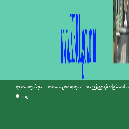
မူလစာမျက်နှာ
စာပေကျမ်းဂန်များ
စာကြည့်တိုက်ဖြစ်ပေါ်လ
Eng