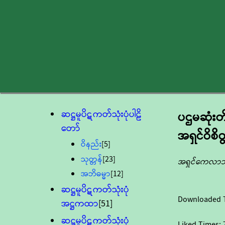
ဆဋ္ဌမူပိဋကတ်သုံးပုံပါဠိ
ပဌမဆုံး
တော်
အရှင်ဝိစိ
ဝိနည်း
[5]
သုတ္တန်
[23]
အရှင်ကေလာ
အဘိဓမ္မာ
[12]
ဆဋ္ဌမူပိဋကတ်သုံးပုံ
Downloaded 
အဋ္ဌကထာ
[51]
ဆဋ္ဌမူပိဋကတ်သုံးပုံ
Liked Times: