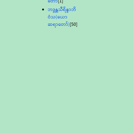
တော်
[1]
ဘဒ္ဒန္တသီရိန္ဒာဘိ
ဝံသ(ယော
ဆရာတော်)
[50]