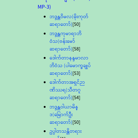
MP-3)
ဘဒ္ဒန္တဝိမလ(မိုးကုတ်
ဆရာတော်)
[50]
ဘဒ္ဒန္တကုမာရာဘိ
ဝံသ(ဗန်းမော်
ဆရာတော်)
[58]
ဒေါက်တာနန္ဒမာလာ
ဘိဝံသ (ပါမောက္ခချုပ်
ဆရာတော်)
[53]
ဒေါက်တာအရှင်ဉာ
ဏိဿရ(သီတဂူ
ဆရာတော်)
[54]
ဘဒ္ဒန္တဝါယာမိန္
ဒ(မြောက်ဦး
ဆရာတော်)
[50]
ဥပ္ပါတသန္တိတရား