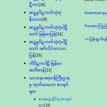
ဋီကာ
[26]
ဆဋ္ဌမူပိဋကတ်သုံးပုံ
Download ရယ
နိဿယ
[8]
Preview ကြည့်
ဆဋ္ဌမူပိဋကတ်သုံးပုံပါဠိ
တော် မြန်မာပြန်
[32]
<< ပြန်ထွက်ရန
ဆဋ္ဌမူပိဋကတ်သုံးပုံပါဠိ
တော် အင်္ဂလိပ်ဘာသာ
ပြန်
[35]
တိပိဋကပါဠိ-မြန်မာ
အဘိဓာန်
[23]
သာသနာရေး၀န်ကြီးဌာန
မှ ထုတ်ဝေသော စာအုပ်
များ
စာမေးပွဲဆိုင်ရာစာအုပ်
များ
[18]