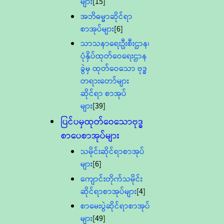
များ
[15]
အဘိဓမ္မာဆိုင်ရာ
စာအုပ်များ
[6]
သာသနာရေးဦးစီးဌာန၊
ပုံနှိပ်ထုတ်ဝေရေးဌာန
ခွဲမှ ထုတ်ဝေသော ဗုဒ္ဓ
တရားတော်များ
ဆိုင်ရာ စာအုပ်
များ
[39]
ပြင်ပမှထုတ်ဝေသောဗုဒ္ဓ
စာပေစာအုပ်များ
သမိုင်းဆိုင်ရာစာအုပ်
များ
[6]
ကျောင်းတိုက်သမိုင်း
ဆိုင်ရာစာအုပ်များ
[4]
စာမေးပွဲဆိုင်ရာစာအုပ်
များ
[49]