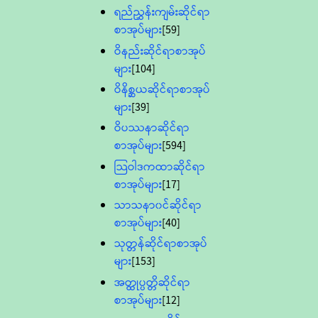
ရည်ညွှန်းကျမ်းဆိုင်ရာ
စာအုပ်များ
[59]
ဝိနည်းဆိုင်ရာစာအုပ်
များ
[104]
ဝိနိစ္ဆယဆိုင်ရာစာအုပ်
များ
[39]
ဝိပဿနာဆိုင်ရာ
စာအုပ်များ
[594]
သြဝါဒကထာဆိုင်ရာ
စာအုပ်များ
[17]
သာသနာ၀င်ဆိုင်ရာ
စာအုပ်များ
[40]
သုတ္တန်ဆိုင်ရာစာအုပ်
များ
[153]
အတ္ထုပ္ပတ္တိဆိုင်ရာ
စာအုပ်များ
[12]