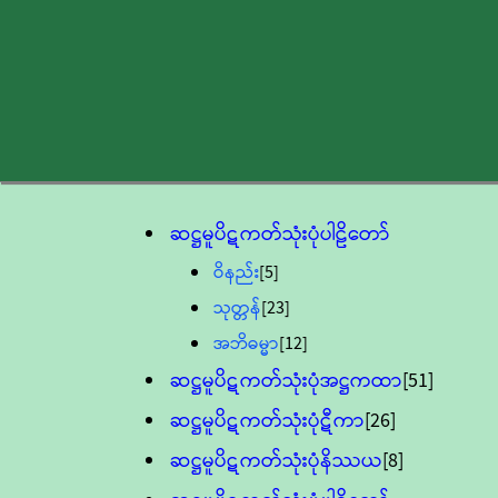
ဆဋ္ဌမူပိဋကတ်သုံးပုံပါဠိတော်
ဝိနည်း
[5]
သုတ္တန်
[23]
အဘိဓမ္မာ
[12]
ဆဋ္ဌမူပိဋကတ်သုံးပုံအဋ္ဌကထာ
[51]
ဆဋ္ဌမူပိဋကတ်သုံးပုံဋီကာ
[26]
ဆဋ္ဌမူပိဋကတ်သုံးပုံနိဿယ
[8]