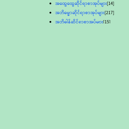
အထွေထွေဆိုင်ရာစာအုပ်များ
[14]
အဘိဓမ္မာဆိုင်ရာစာအုပ်များ
[217]
အဘိဓါန်ဆိုင်ရာစာအုပ်များ
[15]
အင်္ဂလိပ်ဘာသာဖြင့်ပြုစုသော ဗုဒ္ဓ
စာပေများ
[895]
လူငယ်ကဏ္ဍ ဗုဒ္ဓဘာသာ
သင်ခန်းစာ
[16]
ပိဋကသုံးပုံပါဠိတော် (ဆဋ္ဌမူ
ကွန်ပျူတာစာစီ)
ဝိနည်း
[5]
သုတ္တန်
[23]
အဘိဓမ္မာ
[12]
တရားတော်များ (Audio, MP-3)
ဘဒ္ဒန္တဝိမလ(မိုးကုတ်ဆရာတော်)