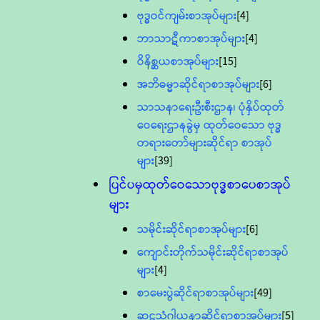
ဗုဒ္ဓဝင်ကျမ်းစာအုပ်များ
[4]
ဘာသာဋီကာစာအုပ်များ
[4]
ဝိနိစ္ဆယစာအုပ်များ
[15]
အဘိဓမ္မာဆိုင်ရာစာအုပ်များ
[6]
သာသနာရေးဦးစီးဌာန၊ ပုံနှိပ်ထုတ်
ဝေရေးဌာနခွဲမှ ထုတ်ဝေသော ဗုဒ္ဓ
တရားတော်များဆိုင်ရာ စာအုပ်
များ
[39]
ပြင်ပမှထုတ်ဝေသောဗုဒ္ဓစာပေစာအုပ်
များ
သမိုင်းဆိုင်ရာစာအုပ်များ
[6]
ကျောင်းတိုက်သမိုင်းဆိုင်ရာစာအုပ်
များ
[4]
စာမေးပွဲဆိုင်ရာစာအုပ်များ
[49]
ဆဋ္ဌသံဂါယနာဆိုင်ရာစာအုပ်များ
[5]