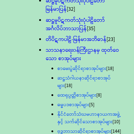
ဆဋ္ဌမူပိဋကတ်သုံးပုံပါဠိတော်
မြန်မာပြန်
[32]
ဆဋ္ဌမူပိဋကတ်သုံးပုံပါဠိတော်
အင်္ဂလိပ်ဘာသာပြန်
[35]
တိပိဋကပါဠိ-မြန်မာအဘိဓာန်
[23]
သာသနာရေး၀န်ကြီးဌာနမှ ထုတ်ဝေ
သော စာအုပ်များ
စာမေးပွဲဆိုင်ရာစာအုပ်များ
[18]
ဆဋ္ဌသံဂါယနာဆိုင်ရာစာအုပ်
များ
[18]
ထေရုပ္ပတ္တိစာအုပ်များ
[8]
ဓမ္မပဒစာအုပ်များ
[5]
နိုင်ငံတော်သံဃမဟာနာယကအဖွဲ့
နှင့် သက်ဆိုင်သောစာအုပ်များ
[10]
ဗုဒ္ဓဘာသာဆိုင်ရာစာအုပ်များ
[144]