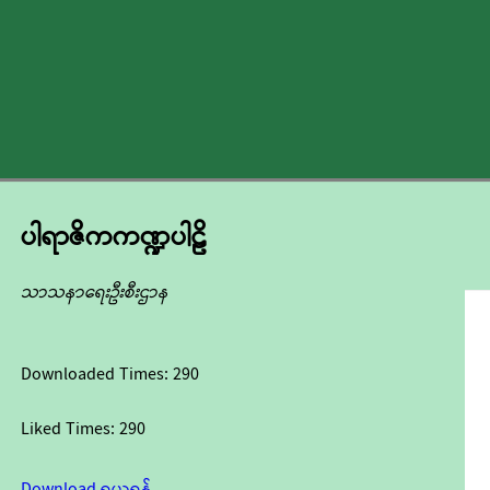
ပါရာဇိကကဏ္ဍပါဠိ
သာသနာရေးဦးစီးဌာန
Downloaded Times:
290
Liked Times:
290
Download ရယူရန်