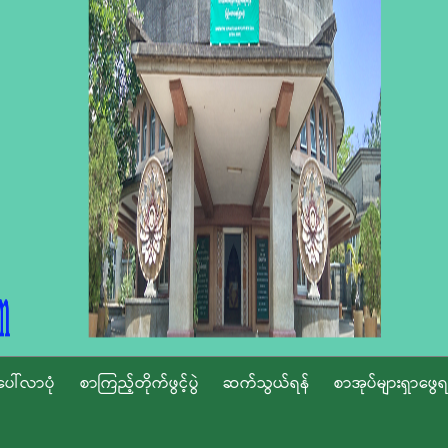
ပေါ်လာပုံ
စာကြည့်တိုက်ဖွင့်ပွဲ
ဆက်သွယ်ရန်
စာအုပ်များရှာဖွေရ