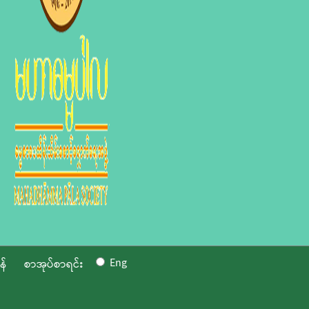
Eng
န်
စာအုပ်စာရင်း