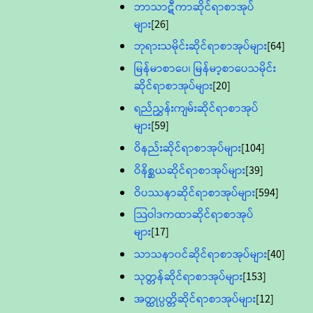
ဘာသာဋီကာဆိုင်ရာစာအုပ်
များ
[26]
ဘုရားသမိုင်းဆိုင်ရာစာအုပ်များ
[64]
မြန်မာစာပေ၊ မြန်မာ့စာပေသမိုင်း
ဆိုင်ရာစာအုပ်များ
[20]
ရည်ညွှန်းကျမ်းဆိုင်ရာစာအုပ်
များ
[59]
ဝိနည်းဆိုင်ရာစာအုပ်များ
[104]
ဝိနိစ္ဆယဆိုင်ရာစာအုပ်များ
[39]
ဝိပဿနာဆိုင်ရာစာအုပ်များ
[594]
သြဝါဒကထာဆိုင်ရာစာအုပ်
များ
[17]
သာသနာ၀င်ဆိုင်ရာစာအုပ်များ
[40]
သုတ္တန်ဆိုင်ရာစာအုပ်များ
[153]
အတ္ထုပ္ပတ္တိဆိုင်ရာစာအုပ်များ
[12]