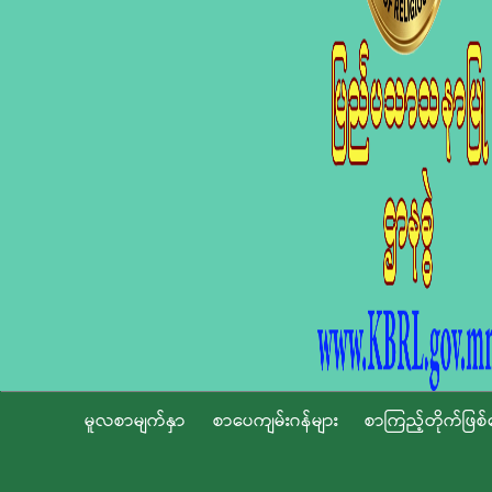
မူလစာမျက်နှာ
စာပေကျမ်းဂန်များ
စာကြည့်တိုက်ဖြစ်