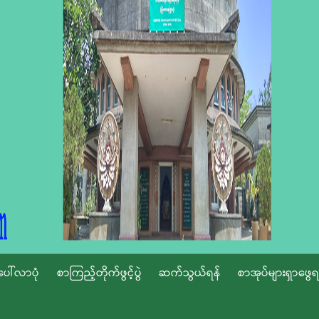
ပေါ်လာပုံ
စာကြည့်တိုက်ဖွင့်ပွဲ
ဆက်သွယ်ရန်
စာအုပ်များရှာဖွေရ