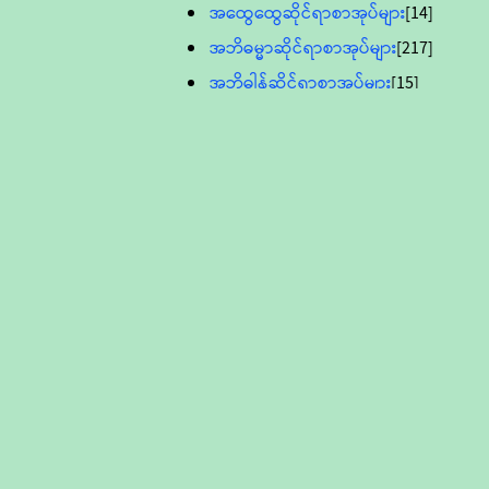
အထွေထွေဆိုင်ရာစာအုပ်များ
[14]
အဘိဓမ္မာဆိုင်ရာစာအုပ်များ
[217]
အဘိဓါန်ဆိုင်ရာစာအုပ်များ
[15]
အင်္ဂလိပ်ဘာသာဖြင့်ပြုစုသော ဗုဒ္ဓ
စာပေများ
[895]
လူငယ်ကဏ္ဍ ဗုဒ္ဓဘာသာ
သင်ခန်းစာ
[16]
ပိဋကသုံးပုံပါဠိတော် (ဆဋ္ဌမူ
ကွန်ပျူတာစာစီ)
ဝိနည်း
[5]
သုတ္တန်
[23]
အဘိဓမ္မာ
[12]
တရားတော်များ (Audio, MP-3)
ဘဒ္ဒန္တဝိမလ(မိုးကုတ်ဆရာတော်)