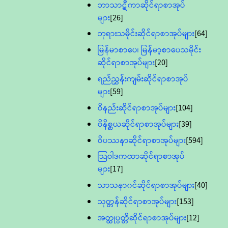
ဘာသာဋီကာဆိုင်ရာစာအုပ်
များ
[26]
ဘုရားသမိုင်းဆိုင်ရာစာအုပ်များ
[64]
မြန်မာစာပေ၊ မြန်မာ့စာပေသမိုင်း
ဆိုင်ရာစာအုပ်များ
[20]
ရည်ညွှန်းကျမ်းဆိုင်ရာစာအုပ်
များ
[59]
ဝိနည်းဆိုင်ရာစာအုပ်များ
[104]
ဝိနိစ္ဆယဆိုင်ရာစာအုပ်များ
[39]
ဝိပဿနာဆိုင်ရာစာအုပ်များ
[594]
သြဝါဒကထာဆိုင်ရာစာအုပ်
များ
[17]
သာသနာ၀င်ဆိုင်ရာစာအုပ်များ
[40]
သုတ္တန်ဆိုင်ရာစာအုပ်များ
[153]
အတ္ထုပ္ပတ္တိဆိုင်ရာစာအုပ်များ
[12]