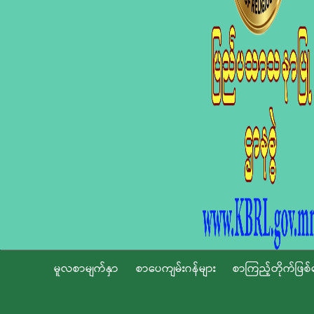
မူလစာမျက်နှာ
စာပေကျမ်းဂန်များ
စာကြည့်တိုက်ဖြစ်