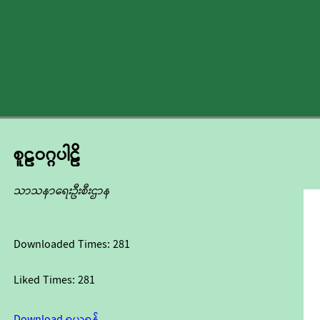
စူဠဝဂ္ဂပါဠိ
သာသနာရေးဦးစီးဌာန
Downloaded Times:
281
Liked Times:
281
Download ရယူရန်