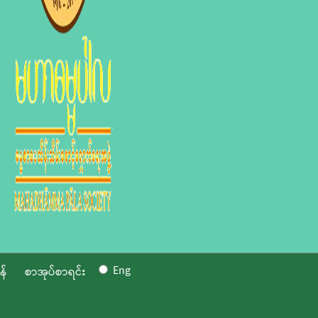
Eng
န်
စာအုပ်စာရင်း