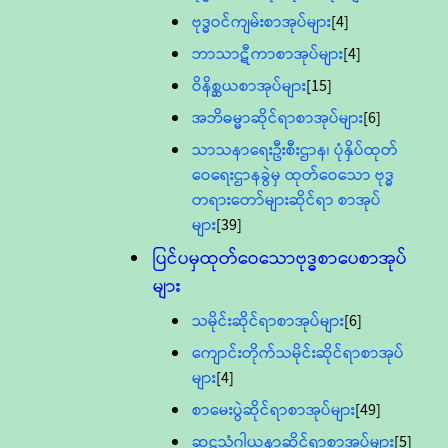
ဗုဒ္ဓဝင်ကျမ်းစာအုပ်များ
[4]
ဘာသာဋီကာစာအုပ်များ
[4]
ဝိနိစ္ဆယစာအုပ်များ
[15]
အဘိဓမ္မာဆိုင်ရာစာအုပ်များ
[6]
သာသနာရေးဦးစီးဌာန၊ ပုံနှိပ်ထုတ်
ဝေရေးဌာနခွဲမှ ထုတ်ဝေသော ဗုဒ္ဓ
တရားတော်များဆိုင်ရာ စာအုပ်
များ
[39]
ပြင်ပမှထုတ်ဝေသောဗုဒ္ဓစာပေစာအုပ်
များ
သမိုင်းဆိုင်ရာစာအုပ်များ
[6]
ကျောင်းတိုက်သမိုင်းဆိုင်ရာစာအုပ်
များ
[4]
စာမေးပွဲဆိုင်ရာစာအုပ်များ
[49]
ဆဋ္ဌသံဂါယနာဆိုင်ရာစာအုပ်များ
[5]