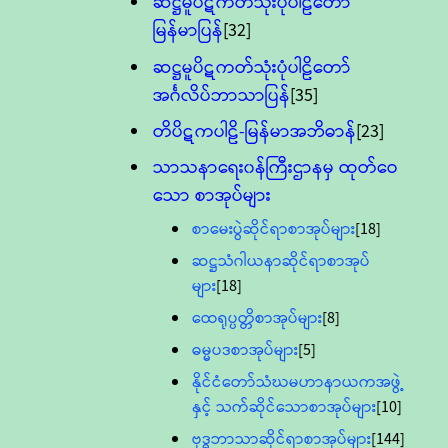
ဆဋ္ဌမူပိဋကတ်သုံးပုံပါဠိတော်
မြန်မာပြန်
[32]
ဆဋ္ဌမူပိဋကတ်သုံးပုံပါဠိတော်
အင်္ဂလိပ်ဘာသာပြန်
[35]
တိပိဋကပါဠိ-မြန်မာအဘိဓာန်
[23]
သာသနာရေး၀န်ကြီးဌာနမှ ထုတ်ဝေ
သော စာအုပ်များ
စာမေးပွဲဆိုင်ရာစာအုပ်များ
[18]
ဆဋ္ဌသံဂါယနာဆိုင်ရာစာအုပ်
များ
[18]
ထေရုပ္ပတ္တိစာအုပ်များ
[8]
ဓမ္မပဒစာအုပ်များ
[5]
နိုင်ငံတော်သံဃမဟာနာယကအဖွဲ့
နှင့် သက်ဆိုင်သောစာအုပ်များ
[10]
ဗုဒ္ဓဘာသာဆိုင်ရာစာအုပ်များ
[144]