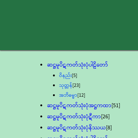
ဆဋ္ဌမူပိဋကတ်သုံးပုံပါဠိတော်
ဝိနည်း
[5]
သုတ္တန်
[23]
အဘိဓမ္မာ
[12]
ဆဋ္ဌမူပိဋကတ်သုံးပုံအဋ္ဌကထာ
[51]
ဆဋ္ဌမူပိဋကတ်သုံးပုံဋီကာ
[26]
ဆဋ္ဌမူပိဋကတ်သုံးပုံနိဿယ
[8]