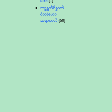
တော်
[1]
ဘဒ္ဒန္တသီရိန္ဒာဘိ
ဝံသ(ယော
ဆရာတော်)
[50]