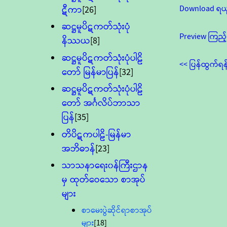
Download ရယ
ဋီကာ
[26]
ဆဋ္ဌမူပိဋကတ်သုံးပုံ
Preview ကြည့်
နိဿယ
[8]
ဆဋ္ဌမူပိဋကတ်သုံးပုံပါဠိ
<< ပြန်ထွက်ရန
တော် မြန်မာပြန်
[32]
ဆဋ္ဌမူပိဋကတ်သုံးပုံပါဠိ
တော် အင်္ဂလိပ်ဘာသာ
ပြန်
[35]
တိပိဋကပါဠိ-မြန်မာ
အဘိဓာန်
[23]
သာသနာရေး၀န်ကြီးဌာန
မှ ထုတ်ဝေသော စာအုပ်
များ
စာမေးပွဲဆိုင်ရာစာအုပ်
များ
[18]