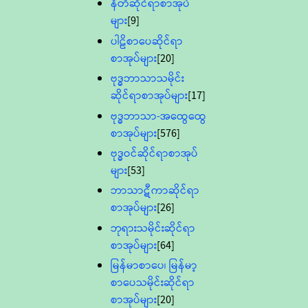
နီတိဆိုင်ရာစာအုပ်
များ
[9]
ပါဠိစာပေဆိုင်ရာ
စာအုပ်များ
[20]
ဗုဒ္ဓဘာသာသမိုင်း
ဆိုင်ရာစာအုပ်များ
[17]
ဗုဒ္ဓဘာသာ-အထွေထွေ
စာအုပ်များ
[576]
ဗုဒ္ဓဝင်ဆိုင်ရာစာအုပ်
များ
[53]
ဘာသာဋီကာဆိုင်ရာ
စာအုပ်များ
[26]
ဘုရားသမိုင်းဆိုင်ရာ
စာအုပ်များ
[64]
မြန်မာစာပေ၊ မြန်မာ့
စာပေသမိုင်းဆိုင်ရာ
စာအုပ်များ
[20]