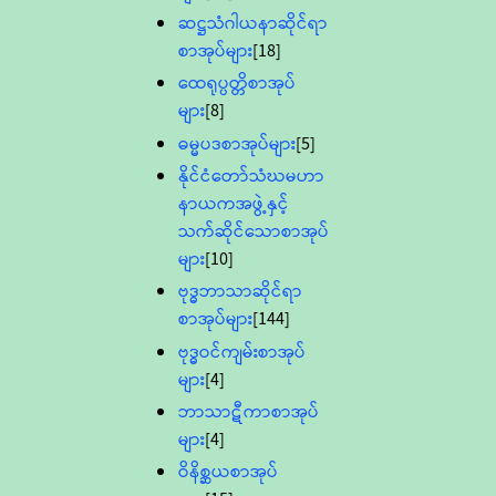
ဆဋ္ဌသံဂါယနာဆိုင်ရာ
စာအုပ်များ
[18]
ထေရုပ္ပတ္တိစာအုပ်
များ
[8]
ဓမ္မပဒစာအုပ်များ
[5]
နိုင်ငံတော်သံဃမဟာ
နာယကအဖွဲ့နှင့်
သက်ဆိုင်သောစာအုပ်
များ
[10]
ဗုဒ္ဓဘာသာဆိုင်ရာ
စာအုပ်များ
[144]
ဗုဒ္ဓဝင်ကျမ်းစာအုပ်
များ
[4]
ဘာသာဋီကာစာအုပ်
များ
[4]
ဝိနိစ္ဆယစာအုပ်