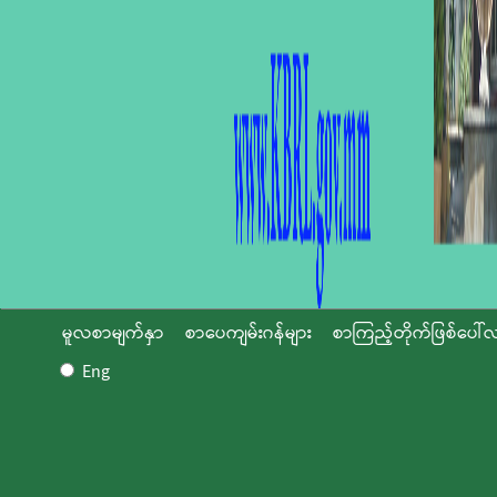
မူလစာမျက်နှာ
စာပေကျမ်းဂန်များ
စာကြည့်တိုက်ဖြစ်ပေါ်လ
Eng