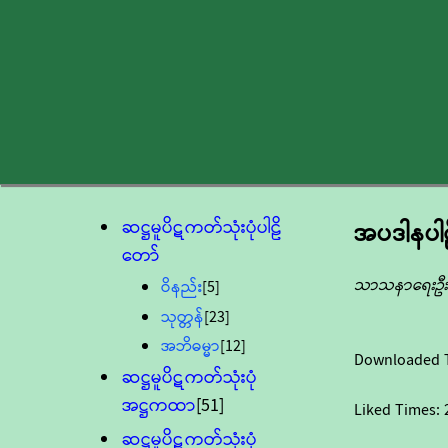
ဆဋ္ဌမူပိဋကတ်သုံးပုံပါဠိ
အပဒါနပါဠ
တော်
သာသနာရေးဦးစ
ဝိနည်း
[5]
သုတ္တန်
[23]
အဘိဓမ္မာ
[12]
Downloaded 
ဆဋ္ဌမူပိဋကတ်သုံးပုံ
အဋ္ဌကထာ
[51]
Liked Times:
ဆဋ္ဌမူပိဋကတ်သုံးပုံ