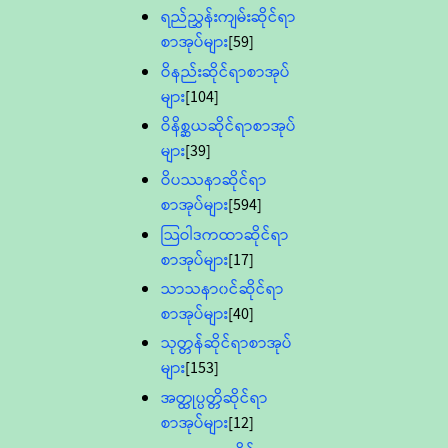
ရည်ညွှန်းကျမ်းဆိုင်ရာ
စာအုပ်များ
[59]
ဝိနည်းဆိုင်ရာစာအုပ်
များ
[104]
ဝိနိစ္ဆယဆိုင်ရာစာအုပ်
များ
[39]
ဝိပဿနာဆိုင်ရာ
စာအုပ်များ
[594]
သြဝါဒကထာဆိုင်ရာ
စာအုပ်များ
[17]
သာသနာ၀င်ဆိုင်ရာ
စာအုပ်များ
[40]
သုတ္တန်ဆိုင်ရာစာအုပ်
များ
[153]
အတ္ထုပ္ပတ္တိဆိုင်ရာ
စာအုပ်များ
[12]