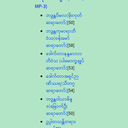
MP-3)
ဘဒ္ဒန္တဝိမလ(မိုးကုတ်
ဆရာတော်)
[50]
ဘဒ္ဒန္တကုမာရာဘိ
ဝံသ(ဗန်းမော်
ဆရာတော်)
[58]
ဒေါက်တာနန္ဒမာလာ
ဘိဝံသ (ပါမောက္ခချုပ်
ဆရာတော်)
[53]
ဒေါက်တာအရှင်ဉာ
ဏိဿရ(သီတဂူ
ဆရာတော်)
[54]
ဘဒ္ဒန္တဝါယာမိန္
ဒ(မြောက်ဦး
ဆရာတော်)
[50]
ဥပ္ပါတသန္တိတရား