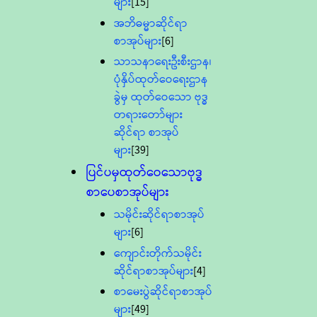
များ
[15]
အဘိဓမ္မာဆိုင်ရာ
စာအုပ်များ
[6]
သာသနာရေးဦးစီးဌာန၊
ပုံနှိပ်ထုတ်ဝေရေးဌာန
ခွဲမှ ထုတ်ဝေသော ဗုဒ္ဓ
တရားတော်များ
ဆိုင်ရာ စာအုပ်
များ
[39]
ပြင်ပမှထုတ်ဝေသောဗုဒ္ဓ
စာပေစာအုပ်များ
သမိုင်းဆိုင်ရာစာအုပ်
များ
[6]
ကျောင်းတိုက်သမိုင်း
ဆိုင်ရာစာအုပ်များ
[4]
စာမေးပွဲဆိုင်ရာစာအုပ်
များ
[49]