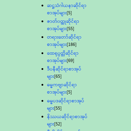
ဆဋ္ဌသံဂါယနာဆိုင်ရာ
စာအုပ်များ
[5]
ဇာတ်၀တ္ထုဆိုင်ရာ
စာအုပ်များ
[55]
တရားတော်ဆိုင်ရာ
စာအုပ်များ
[186]
ထေရုပ္ပတ္တိဆိုင်ရာ
စာအုပ်များ
[69]
ဒီပနီဆိုင်ရာစာအုပ်
များ
[65]
ဓမ္မကဗျာဆိုင်ရာ
စာအုပ်များ
[5]
ဓမ္မပဒဆိုင်ရာစာအုပ်
များ
[55]
နိဿယဆိုင်ရာစာအုပ်
များ
[52]