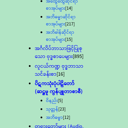
အထွေထွေဆိုင်ရာ
စာအုပ်များ
[14]
အဘိဓမ္မာဆိုင်ရာ
စာအုပ်များ
[217]
အဘိဓါန်ဆိုင်ရာ
စာအုပ်များ
[15]
အင်္ဂလိပ်ဘာသာဖြင့်ပြုစု
သော ဗုဒ္ဓစာပေများ
[895]
လူငယ်ကဏ္ဍ ဗုဒ္ဓဘာသာ
သင်ခန်းစာ
[16]
ပိဋကသုံးပုံပါဠိတော်
(ဆဋ္ဌမူ ကွန်ပျူတာစာစီ)
ဝိနည်း
[5]
သုတ္တန်
[23]
အဘိဓမ္မာ
[12]
တရားတော်များ (Audio,