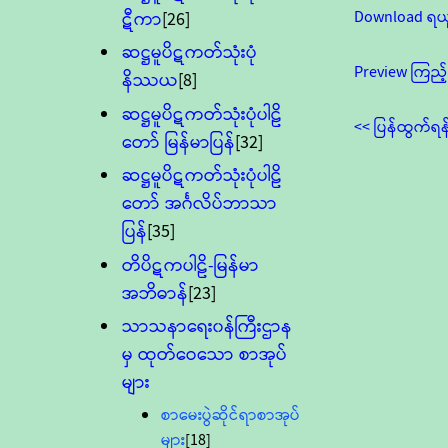
Download ရယ
ဋီကာ
[26]
ဆဋ္ဌမူပိဋကတ်သုံးပုံ
Preview ကြည့်
နိဿယ
[8]
ဆဋ္ဌမူပိဋကတ်သုံးပုံပါဠိ
<< ပြန်ထွက်ရန
တော် မြန်မာပြန်
[32]
ဆဋ္ဌမူပိဋကတ်သုံးပုံပါဠိ
တော် အင်္ဂလိပ်ဘာသာ
ပြန်
[35]
တိပိဋကပါဠိ-မြန်မာ
အဘိဓာန်
[23]
သာသနာရေး၀န်ကြီးဌာန
မှ ထုတ်ဝေသော စာအုပ်
များ
စာမေးပွဲဆိုင်ရာစာအုပ်
များ
[18]