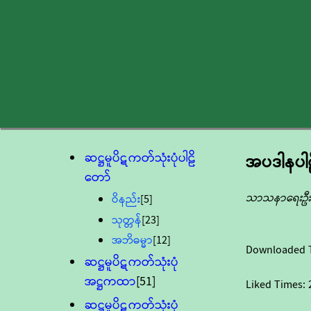
ဆဋ္ဌမူပိဋကတ်သုံးပုံပါဠိ
အပဒါနပါဠိ
တော်
သာသနာရေးဦးစ
ဝိနည်း
[5]
သုတ္တန်
[23]
အဘိဓမ္မာ
[12]
Downloaded 
ဆဋ္ဌမူပိဋကတ်သုံးပုံ
အဋ္ဌကထာ
[51]
Liked Times:
ဆဋ္ဌမူပိဋကတ်သုံးပုံ