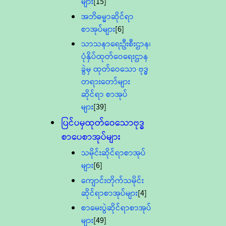
များ
[15]
အဘိဓမ္မာဆိုင်ရာ
စာအုပ်များ
[6]
သာသနာရေးဦးစီးဌာန၊
ပုံနှိပ်ထုတ်ဝေရေးဌာန
ခွဲမှ ထုတ်ဝေသော ဗုဒ္ဓ
တရားတော်များ
ဆိုင်ရာ စာအုပ်
များ
[39]
ပြင်ပမှထုတ်ဝေသောဗုဒ္ဓ
စာပေစာအုပ်များ
သမိုင်းဆိုင်ရာစာအုပ်
များ
[6]
ကျောင်းတိုက်သမိုင်း
ဆိုင်ရာစာအုပ်များ
[4]
စာမေးပွဲဆိုင်ရာစာအုပ်
များ
[49]