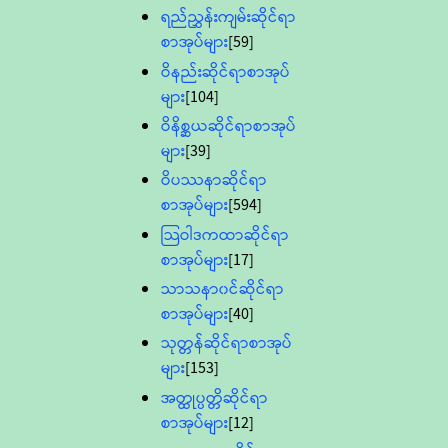
ရည်ညွှန်းကျမ်းဆိုင်ရာ
စာအုပ်များ
[59]
ဝိနည်းဆိုင်ရာစာအုပ်
များ
[104]
ဝိနိစ္ဆယဆိုင်ရာစာအုပ်
များ
[39]
ဝိပဿနာဆိုင်ရာ
စာအုပ်များ
[594]
သြဝါဒကထာဆိုင်ရာ
စာအုပ်များ
[17]
သာသနာ၀င်ဆိုင်ရာ
စာအုပ်များ
[40]
သုတ္တန်ဆိုင်ရာစာအုပ်
များ
[153]
အတ္ထုပ္ပတ္တိဆိုင်ရာ
စာအုပ်များ
[12]