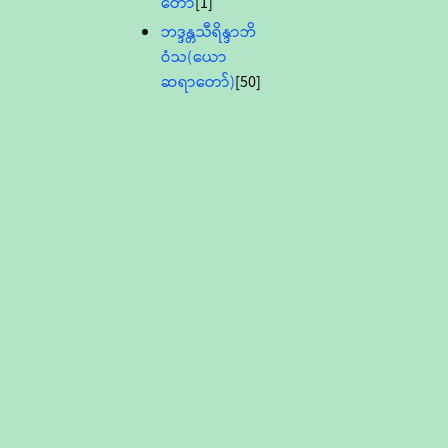
တော်
[1]
ဘဒ္ဒန္တသီရိန္ဒာဘိ
ဝံသ(ယော
ဆရာတော်)
[50]