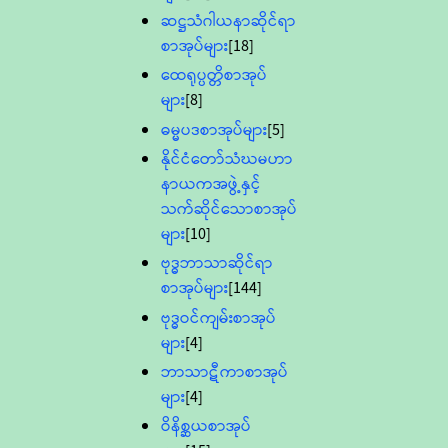
ဆဋ္ဌသံဂါယနာဆိုင်ရာ
စာအုပ်များ
[18]
ထေရုပ္ပတ္တိစာအုပ်
များ
[8]
ဓမ္မပဒစာအုပ်များ
[5]
နိုင်ငံတော်သံဃမဟာ
နာယကအဖွဲ့နှင့်
သက်ဆိုင်သောစာအုပ်
များ
[10]
ဗုဒ္ဓဘာသာဆိုင်ရာ
စာအုပ်များ
[144]
ဗုဒ္ဓဝင်ကျမ်းစာအုပ်
များ
[4]
ဘာသာဋီကာစာအုပ်
များ
[4]
ဝိနိစ္ဆယစာအုပ်