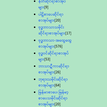
နီတိဆိုင်ရာစာအုပ်
များ
[9]
ပါဠိစာပေဆိုင်ရာ
စာအုပ်များ
[20]
ဗုဒ္ဓဘာသာသမိုင်း
ဆိုင်ရာစာအုပ်များ
[17]
ဗုဒ္ဓဘာသာ-အထွေထွေ
စာအုပ်များ
[576]
ဗုဒ္ဓဝင်ဆိုင်ရာစာအုပ်
များ
[53]
ဘာသာဋီကာဆိုင်ရာ
စာအုပ်များ
[26]
ဘုရားသမိုင်းဆိုင်ရာ
စာအုပ်များ
[64]
မြန်မာစာပေ၊ မြန်မာ့
စာပေသမိုင်းဆိုင်ရာ
စာအုပ်များ
[20]