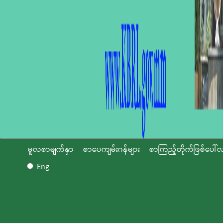
မူလစာမျက်နှာ
စာပေကျမ်းဂန်များ
စာကြည့်တိုက်ဖြစ်ပေါ်လ
Eng