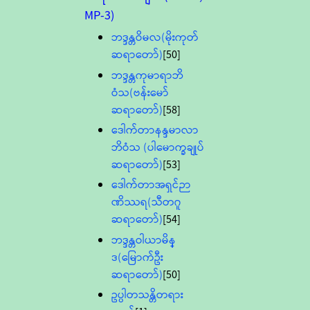
MP-3)
ဘဒ္ဒန္တဝိမလ(မိုးကုတ်
ဆရာတော်)
[50]
ဘဒ္ဒန္တကုမာရာဘိ
ဝံသ(ဗန်းမော်
ဆရာတော်)
[58]
ဒေါက်တာနန္ဒမာလာ
ဘိဝံသ (ပါမောက္ခချုပ်
ဆရာတော်)
[53]
ဒေါက်တာအရှင်ဉာ
ဏိဿရ(သီတဂူ
ဆရာတော်)
[54]
ဘဒ္ဒန္တဝါယာမိန္
ဒ(မြောက်ဦး
ဆရာတော်)
[50]
ဥပ္ပါတသန္တိတရား