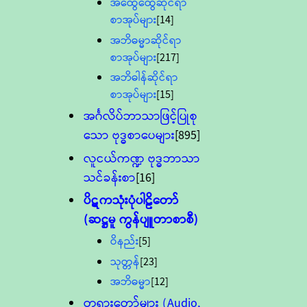
အထွေထွေဆိုင်ရာ
စာအုပ်များ
[14]
အဘိဓမ္မာဆိုင်ရာ
စာအုပ်များ
[217]
အဘိဓါန်ဆိုင်ရာ
စာအုပ်များ
[15]
အင်္ဂလိပ်ဘာသာဖြင့်ပြုစု
သော ဗုဒ္ဓစာပေများ
[895]
လူငယ်ကဏ္ဍ ဗုဒ္ဓဘာသာ
သင်ခန်းစာ
[16]
ပိဋကသုံးပုံပါဠိတော်
(ဆဋ္ဌမူ ကွန်ပျူတာစာစီ)
ဝိနည်း
[5]
သုတ္တန်
[23]
အဘိဓမ္မာ
[12]
တရားတော်များ (Audio,