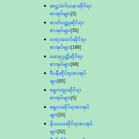
ဆဋ္ဌသံဂါယနာဆိုင်ရာ
စာအုပ်များ
[5]
ဇာတ်၀တ္ထုဆိုင်ရာ
စာအုပ်များ
[55]
တရားတော်ဆိုင်ရာ
စာအုပ်များ
[186]
ထေရုပ္ပတ္တိဆိုင်ရာ
စာအုပ်များ
[69]
ဒီပနီဆိုင်ရာစာအုပ်
များ
[65]
ဓမ္မကဗျာဆိုင်ရာ
စာအုပ်များ
[5]
ဓမ္မပဒဆိုင်ရာစာအုပ်
များ
[55]
နိဿယဆိုင်ရာစာအုပ်
များ
[52]