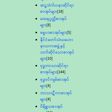
ဆဋ္ဌသံဂါယနာဆိုင်ရာ
စာအုပ်များ
[18]
ထေရုပ္ပတ္တိစာအုပ်
များ
[8]
ဓမ္မပဒစာအုပ်များ
[5]
နိုင်ငံတော်သံဃမဟာ
နာယကအဖွဲ့နှင့်
သက်ဆိုင်သောစာအုပ်
များ
[10]
ဗုဒ္ဓဘာသာဆိုင်ရာ
စာအုပ်များ
[144]
ဗုဒ္ဓဝင်ကျမ်းစာအုပ်
များ
[4]
ဘာသာဋီကာစာအုပ်
များ
[4]
ဝိနိစ္ဆယစာအုပ်