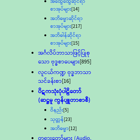
အထွေထွေဆိုင်ရာ
စာအုပ်များ
[14]
အဘိဓမ္မာဆိုင်ရာ
စာအုပ်များ
[217]
အဘိဓါန်ဆိုင်ရာ
စာအုပ်များ
[15]
အင်္ဂလိပ်ဘာသာဖြင့်ပြုစု
သော ဗုဒ္ဓစာပေများ
[895]
လူငယ်ကဏ္ဍ ဗုဒ္ဓဘာသာ
သင်ခန်းစာ
[16]
ပိဋကသုံးပုံပါဠိတော်
(ဆဋ္ဌမူ ကွန်ပျူတာစာစီ)
ဝိနည်း
[5]
သုတ္တန်
[23]
အဘိဓမ္မာ
[12]
တရားတော်များ (Audio,