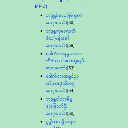
MP-3)
ဘဒ္ဒန္တဝိမလ(မိုးကုတ်
ဆရာတော်)
[50]
ဘဒ္ဒန္တကုမာရာဘိ
ဝံသ(ဗန်းမော်
ဆရာတော်)
[58]
ဒေါက်တာနန္ဒမာလာ
ဘိဝံသ (ပါမောက္ခချုပ်
ဆရာတော်)
[53]
ဒေါက်တာအရှင်ဉာ
ဏိဿရ(သီတဂူ
ဆရာတော်)
[54]
ဘဒ္ဒန္တဝါယာမိန္
ဒ(မြောက်ဦး
ဆရာတော်)
[50]
ဥပ္ပါတသန္တိတရား