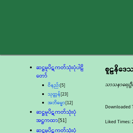
ဆဋ္ဌမူပိဋကတ်သုံးပုံပါဠိ
စူဠနိဒေသ
တော်
သာသနာရေးဦးစ
ဝိနည်း
[5]
သုတ္တန်
[23]
အဘိဓမ္မာ
[12]
Downloaded 
ဆဋ္ဌမူပိဋကတ်သုံးပုံ
အဋ္ဌကထာ
[51]
Liked Times:
ဆဋ္ဌမူပိဋကတ်သုံးပုံ