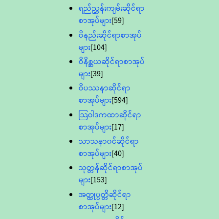
ရည်ညွှန်းကျမ်းဆိုင်ရာ
စာအုပ်များ
[59]
ဝိနည်းဆိုင်ရာစာအုပ်
များ
[104]
ဝိနိစ္ဆယဆိုင်ရာစာအုပ်
များ
[39]
ဝိပဿနာဆိုင်ရာ
စာအုပ်များ
[594]
သြဝါဒကထာဆိုင်ရာ
စာအုပ်များ
[17]
သာသနာ၀င်ဆိုင်ရာ
စာအုပ်များ
[40]
သုတ္တန်ဆိုင်ရာစာအုပ်
များ
[153]
အတ္ထုပ္ပတ္တိဆိုင်ရာ
စာအုပ်များ
[12]