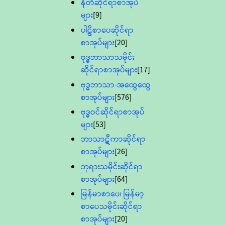
နီတိဆိုင်ရာစာအုပ်
များ
[9]
ပါဠိစာပေဆိုင်ရာ
စာအုပ်များ
[20]
ဗုဒ္ဓဘာသာသမိုင်း
ဆိုင်ရာစာအုပ်များ
[17]
ဗုဒ္ဓဘာသာ-အထွေထွေ
စာအုပ်များ
[576]
ဗုဒ္ဓဝင်ဆိုင်ရာစာအုပ်
များ
[53]
ဘာသာဋီကာဆိုင်ရာ
စာအုပ်များ
[26]
ဘုရားသမိုင်းဆိုင်ရာ
စာအုပ်များ
[64]
မြန်မာစာပေ၊ မြန်မာ့
စာပေသမိုင်းဆိုင်ရာ
စာအုပ်များ
[20]