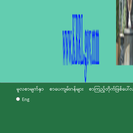
မူလစာမျက်နှာ
စာပေကျမ်းဂန်များ
စာကြည့်တိုက်ဖြစ်ပေါ်လ
Eng