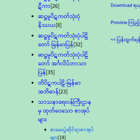
Download ရယ
ဋီကာ
[26]
ဆဋ္ဌမူပိဋကတ်သုံးပုံ
Preview ကြည့်
နိဿယ
[8]
ဆဋ္ဌမူပိဋကတ်သုံးပုံပါဠိ
<< ပြန်ထွက်ရန
တော် မြန်မာပြန်
[32]
ဆဋ္ဌမူပိဋကတ်သုံးပုံပါဠိ
တော် အင်္ဂလိပ်ဘာသာ
ပြန်
[35]
တိပိဋကပါဠိ-မြန်မာ
အဘိဓာန်
[23]
သာသနာရေး၀န်ကြီးဌာန
မှ ထုတ်ဝေသော စာအုပ်
များ
စာမေးပွဲဆိုင်ရာစာအုပ်
များ
[18]