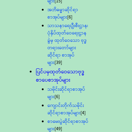
များ
[15]
အဘိဓမ္မာဆိုင်ရာ
စာအုပ်များ
[6]
သာသနာရေးဦးစီးဌာန၊
ပုံနှိပ်ထုတ်ဝေရေးဌာန
ခွဲမှ ထုတ်ဝေသော ဗုဒ္ဓ
တရားတော်များ
ဆိုင်ရာ စာအုပ်
များ
[39]
ပြင်ပမှထုတ်ဝေသောဗုဒ္ဓ
စာပေစာအုပ်များ
သမိုင်းဆိုင်ရာစာအုပ်
များ
[6]
ကျောင်းတိုက်သမိုင်း
ဆိုင်ရာစာအုပ်များ
[4]
စာမေးပွဲဆိုင်ရာစာအုပ်
များ
[49]