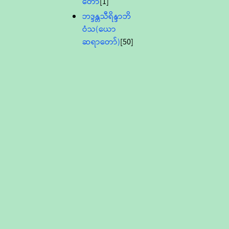
တော်
[1]
ဘဒ္ဒန္တသီရိန္ဒာဘိ
ဝံသ(ယော
ဆရာတော်)
[50]