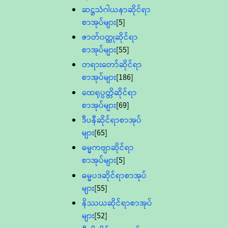
ဆဋ္ဌသံဂါယနာဆိုင်ရာ
စာအုပ်များ
[5]
ဇာတ်၀တ္ထုဆိုင်ရာ
စာအုပ်များ
[55]
တရားတော်ဆိုင်ရာ
စာအုပ်များ
[186]
ထေရုပ္ပတ္တိဆိုင်ရာ
စာအုပ်များ
[69]
ဒီပနီဆိုင်ရာစာအုပ်
များ
[65]
ဓမ္မကဗျာဆိုင်ရာ
စာအုပ်များ
[5]
ဓမ္မပဒဆိုင်ရာစာအုပ်
များ
[55]
နိဿယဆိုင်ရာစာအုပ်
များ
[52]